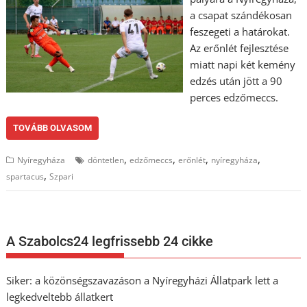
a csapat szándékosan
feszegeti a határokat.
Az erőnlét fejlesztése
miatt napi két kemény
edzés után jött a 90
perces edzőmeccs.
TOVÁBB OLVASOM
,
,
,
,
Nyíregyháza
döntetlen
edzőmeccs
erőnlét
nyíregyháza
,
spartacus
Szpari
A Szabolcs24 legfrissebb 24 cikke
Siker: a közönségszavazáson a Nyíregyházi Állatpark lett a
legkedveltebb állatkert