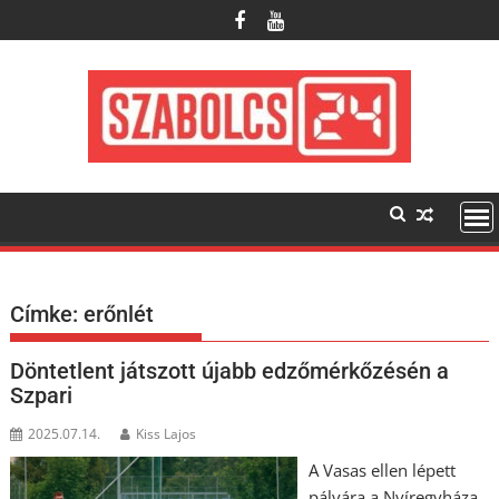
Skip
to
content
Címke:
erőnlét
Döntetlent játszott újabb edzőmérkőzésén a
Szpari
2025.07.14.
Kiss Lajos
A Vasas ellen lépett
pályára a Nyíregyháza,