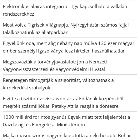
Elektronikus aláírás integráció – Így kapcsolható a vállalati
rendszerekhez
Most volt a Tigrisek Világnapja, Nyíregyházán számos fajjal
találkozhatunk az állatparkban
Figyeljünk oda, mert alig néhány nap múlva 130 ezer magyar
ember személyi igazolványa lesz hirtelen használhatatlan
Megszavazták a törvényjavaslatot: jön a Nemzeti
Vagyonvisszaszerzési és Vagyonvédelmi Hivatal
Rengetegen támogatják a szigorítást, változhatnak a
közlekedési szabályok
Elvitte a tisztítótűz: visszavonták az Eddának közpénzből
megítélt százmilliókat, Pataky Attila reagált a döntésre
1000 milliárd forintos gyanús ügyek miatt tett feljelentést a
Gazdasági és Energetikai Minisztérium
Majka másodszor is nagyon kiosztotta a neki beszóló Bohár