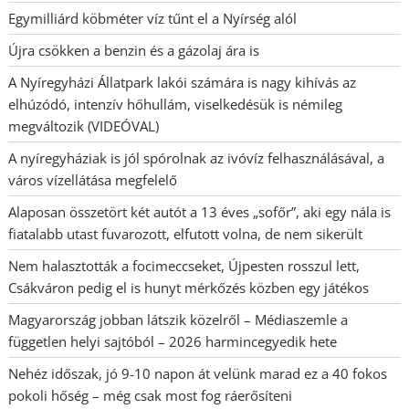
Egymilliárd köbméter víz tűnt el a Nyírség alól
Újra csökken a benzin és a gázolaj ára is
A Nyíregyházi Állatpark lakói számára is nagy kihívás az
elhúzódó, intenzív hőhullám, viselkedésük is némileg
megváltozik (VIDEÓVAL)
A nyíregyháziak is jól spórolnak az ivóvíz felhasználásával, a
város vízellátása megfelelő
Alaposan összetört két autót a 13 éves „sofőr”, aki egy nála is
fiatalabb utast fuvarozott, elfutott volna, de nem sikerült
Nem halasztották a focimeccseket, Újpesten rosszul lett,
Csákváron pedig el is hunyt mérkőzés közben egy játékos
Magyarország jobban látszik közelről – Médiaszemle a
független helyi sajtóból – 2026 harmincegyedik hete
Nehéz időszak, jó 9-10 napon át velünk marad ez a 40 fokos
pokoli hőség – még csak most fog ráerősíteni