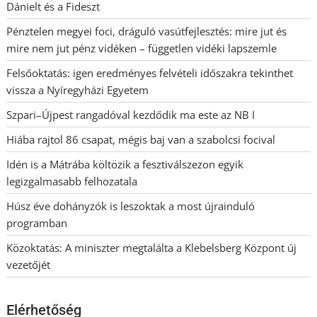
Dánielt és a Fideszt
Pénztelen megyei foci, dráguló vasútfejlesztés: mire jut és
mire nem jut pénz vidéken – független vidéki lapszemle
Felsőoktatás: igen eredményes felvételi időszakra tekinthet
vissza a Nyíregyházi Egyetem
Szpari–Újpest rangadóval kezdődik ma este az NB I
Hiába rajtol 86 csapat, mégis baj van a szabolcsi focival
Idén is a Mátrába költözik a fesztiválszezon egyik
legizgalmasabb felhozatala
Húsz éve dohányzók is leszoktak a most újrainduló
programban
Közoktatás: A miniszter megtalálta a Klebelsberg Központ új
vezetőjét
Elérhetőség