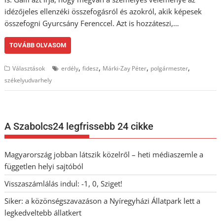
idézőjeles ellenzéki összefogásról és azokról, akik képesek
összefogni Gyurcsány Ferenccel. Azt is hozzáteszi,…
TOVÁBB OLVASOM
,
,
,
,
Választások
erdély
fidesz
Márki-Zay Péter
polgármester
székelyudvarhely
A Szabolcs24 legfrissebb 24 cikke
Magyarország jobban látszik közelről – heti médiaszemle a
független helyi sajtóból
Visszaszámlálás indul: -1, 0, Sziget!
Siker: a közönségszavazáson a Nyíregyházi Állatpark lett a
legkedveltebb állatkert