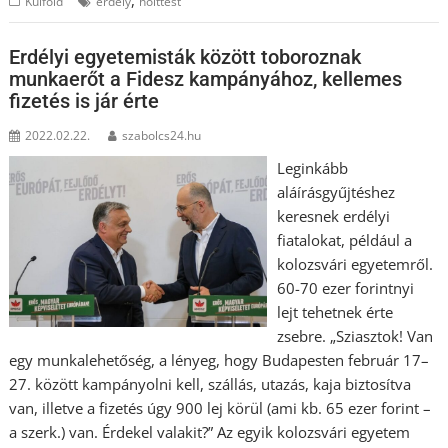
,
Külföld
erdély
holttest
Erdélyi egyetemisták között toboroznak
munkaerőt a Fidesz kampányához, kellemes
fizetés is jár érte
2022.02.22.
szabolcs24.hu
Leginkább
aláírásgyűjtéshez
keresnek erdélyi
fiatalokat, például a
kolozsvári egyetemről.
60-70 ezer forintnyi
lejt tehetnek érte
zsebre. „Sziasztok! Van
egy munkalehetőség, a lényeg, hogy Budapesten február 17–
27. között kampányolni kell, szállás, utazás, kaja biztosítva
van, illetve a fizetés úgy 900 lej körül (ami kb. 65 ezer forint –
a szerk.) van. Érdekel valakit?” Az egyik kolozsvári egyetem