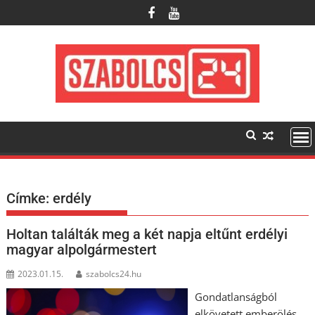
Skip
to
content
Címke:
erdély
Holtan találták meg a két napja eltűnt erdélyi
magyar alpolgármestert
2023.01.15.
szabolcs24.hu
Gondatlanságból
elkövetett emberölés