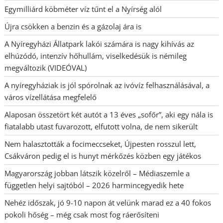
Egymilliárd köbméter víz tűnt el a Nyírség alól
Újra csökken a benzin és a gázolaj ára is
A Nyíregyházi Állatpark lakói számára is nagy kihívás az
elhúzódó, intenzív hőhullám, viselkedésük is némileg
megváltozik (VIDEÓVAL)
A nyíregyháziak is jól spórolnak az ivóvíz felhasználásával, a
város vízellátása megfelelő
Alaposan összetört két autót a 13 éves „sofőr”, aki egy nála is
fiatalabb utast fuvarozott, elfutott volna, de nem sikerült
Nem halasztották a focimeccseket, Újpesten rosszul lett,
Csákváron pedig el is hunyt mérkőzés közben egy játékos
Magyarország jobban látszik közelről – Médiaszemle a
független helyi sajtóból – 2026 harmincegyedik hete
Nehéz időszak, jó 9-10 napon át velünk marad ez a 40 fokos
pokoli hőség – még csak most fog ráerősíteni