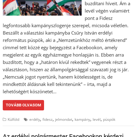
buzdítani híveit. Ám a
levél végén valamiért
pont a Fidesz
legfontosabb kampányszlogenje szerepel, micsoda véletlen.
Beszállt a választási kampányba Csűry István erdélyi
református püspök, aki a „Nemzetünkhöz méltó értékrend”
címmel tett közzé egy bejegyzést a Facebookon, amely
megjelent az egyik egyházmegye honlapján is. Ebben arra
buzdított, hogy a „határon kívül rekedtek” vegyenek részt a
választáson, hiszen az állampolgársággal szavazati jog is jár.
„Nemcsak jogot nyertünk, hanem kötelességet is, de
mindkettőt áldásnak kell tekintenünk” – írta, majd a
lehetőségért köszönetet…
TOVÁBB OLVASOM
,
,
,
,
,
Külföld
erdély
fidesz
jelmondat
kampány
levél
püspök
Az erdélyi polgármester Facebookon kérdezi