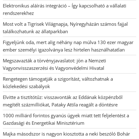
Elektronikus aláírás integráció – Így kapcsolható a vállalati
rendszerekhez
Most volt a Tigrisek Világnapja, Nyíregyházán számos fajjal
találkozhatunk az állatparkban
Figyeljünk oda, mert alig néhány nap múlva 130 ezer magyar
ember személyi igazolványa lesz hirtelen használhatatlan
Megszavazták a törvényjavaslatot: jön a Nemzeti
Vagyonvisszaszerzési és Vagyonvédelmi Hivatal
Rengetegen támogatják a szigorítást, változhatnak a
közlekedési szabályok
Elvitte a tisztítótűz: visszavonták az Eddának közpénzből
megítélt százmilliókat, Pataky Attila reagált a döntésre
1000 milliárd forintos gyanús ügyek miatt tett feljelentést a
Gazdasági és Energetikai Minisztérium
Majka másodszor is nagyon kiosztotta a neki beszóló Bohár