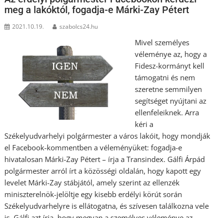
meg a lakóktól, fogadja-e Márki-Zay Pétert
2021.10.19.
szabolcs24.hu
Mivel személyes
véleménye az, hogy a
Fidesz-kormányt kell
támogatni és nem
szeretne semmilyen
segítséget nyújtani az
ellenfeleiknek. Arra
kéri a
Székelyudvarhelyi polgármester a város lakóit, hogy mondják
el Facebook-kommentben a véleményüket: fogadja-e
hivatalosan Márki-Zay Pétert – írja a Transindex. Gálfi Árpád
polgármester arról írt a közösségi oldalán, hogy kapott egy
levelet Márki-Zay stábjától, amely szerint az ellenzék
miniszterelnök-jelöltje egy kisebb erdélyi körút során
Székelyudvarhelyre is ellátogatna, és szívesen találkozna vele
is. Gálfi azt írja, hogy megvan a személyes véleménye az