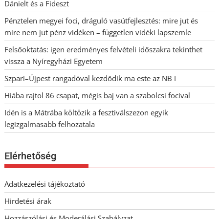
Dánielt és a Fideszt
Pénztelen megyei foci, dráguló vasútfejlesztés: mire jut és
mire nem jut pénz vidéken – független vidéki lapszemle
Felsőoktatás: igen eredményes felvételi időszakra tekinthet
vissza a Nyíregyházi Egyetem
Szpari–Újpest rangadóval kezdődik ma este az NB I
Hiába rajtol 86 csapat, mégis baj van a szabolcsi focival
Idén is a Mátrába költözik a fesztiválszezon egyik
legizgalmasabb felhozatala
Elérhetőség
Adatkezelési tájékoztató
Hirdetési árak
Hozzászólási és Moderálási Szabályzat