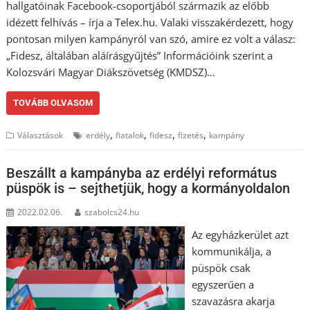
hallgatóinak Facebook-csoportjából származik az előbb
idézett felhívás – írja a Telex.hu. Valaki visszakérdezett, hogy
pontosan milyen kampányról van szó, amire ez volt a válasz:
„Fidesz, általában aláírásgyűjtés” Információink szerint a
Kolozsvári Magyar Diákszövetség (KMDSZ)…
TOVÁBB OLVASOM
,
,
,
,
Választások
erdély
fiatalok
fidesz
fizetés
kampány
Beszállt a kampányba az erdélyi református
püspök is – sejthetjük, hogy a kormányoldalon
2022.02.06.
szabolcs24.hu
Az egyházkerület azt
kommunikálja, a
püspök csak
egyszerűen a
szavazásra akarja