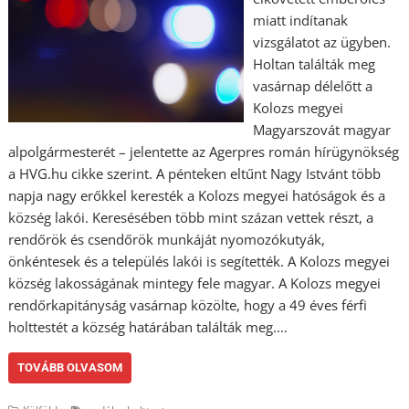
miatt indítanak
vizsgálatot az ügyben.
Holtan találták meg
vasárnap délelőtt a
Kolozs megyei
Magyarszovát magyar
alpolgármesterét – jelentette az Agerpres román hírügynökség
a HVG.hu cikke szerint. A pénteken eltűnt Nagy Istvánt több
napja nagy erőkkel keresték a Kolozs megyei hatóságok és a
község lakói. Keresésében több mint százan vettek részt, a
rendőrök és csendőrök munkáját nyomozókutyák,
önkéntesek és a település lakói is segítették. A Kolozs megyei
község lakosságának mintegy fele magyar. A Kolozs megyei
rendőrkapitányság vasárnap közölte, hogy a 49 éves férfi
holttestét a község határában találták meg.…
TOVÁBB OLVASOM