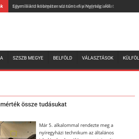
Egymilliárd köbméter víz tűnt el a Nyírség alól
nk
ZA
SZSZB MEGYE
BELFÖLD
VÁLASZTÁSOK
KÜLFÖ
 mérték össze tudásukat
Már 5. alkalommal rendezte meg a
nyíregyházi technikum az általános