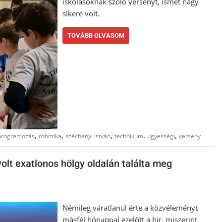
iskolásoknak szóló versenyt, ismét nagy
sikere volt.
TOVÁBB OLVASOM
,
,
,
,
,
programozás
robotika
széchenyi istván
technikum
ügyességi
verseny
volt exatlonos hölgy oldalán találta meg
Némileg váratlanul érte a közvéleményt
másfél hónappal ezelőtt a hír, miszerint