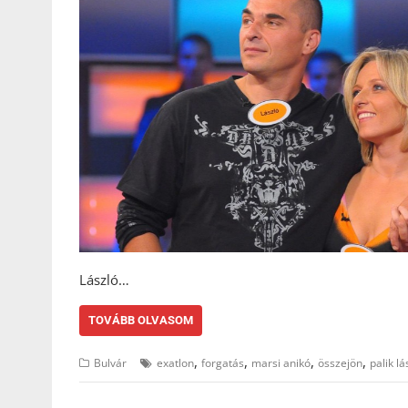
László…
TOVÁBB OLVASOM
,
,
,
,
Bulvár
exatlon
forgatás
marsi anikó
összejön
palik lá