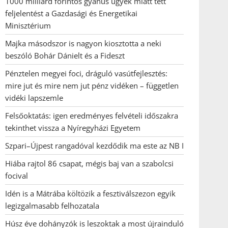
1000 milliárd forintos gyanús ügyek miatt tett
feljelentést a Gazdasági és Energetikai
Minisztérium
Majka másodszor is nagyon kiosztotta a neki
beszóló Bohár Dánielt és a Fideszt
Pénztelen megyei foci, dráguló vasútfejlesztés:
mire jut és mire nem jut pénz vidéken – független
vidéki lapszemle
Felsőoktatás: igen eredményes felvételi időszakra
tekinthet vissza a Nyíregyházi Egyetem
Szpari–Újpest rangadóval kezdődik ma este az NB I
Hiába rajtol 86 csapat, mégis baj van a szabolcsi
focival
Idén is a Mátrába költözik a fesztiválszezon egyik
legizgalmasabb felhozatala
Húsz éve dohányzók is leszoktak a most újrainduló