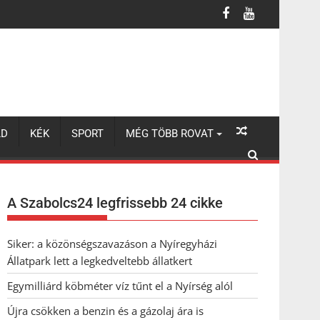
LD
KÉK
SPORT
MÉG TÖBB ROVAT
A Szabolcs24 legfrissebb 24 cikke
Siker: a közönségszavazáson a Nyíregyházi
Állatpark lett a legkedveltebb állatkert
Egymilliárd köbméter víz tűnt el a Nyírség alól
Újra csökken a benzin és a gázolaj ára is