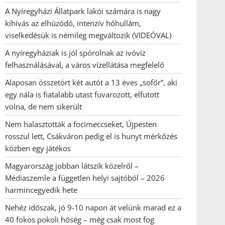
A Nyíregyházi Állatpark lakói számára is nagy
kihívás az elhúzódó, intenzív hőhullám,
viselkedésük is némileg megváltozik (VIDEÓVAL)
A nyíregyháziak is jól spórolnak az ivóvíz
felhasználásával, a város vízellátása megfelelő
Alaposan összetört két autót a 13 éves „sofőr”, aki
egy nála is fiatalabb utast fuvarozott, elfutott
volna, de nem sikerült
Nem halasztották a focimeccseket, Újpesten
rosszul lett, Csákváron pedig el is hunyt mérkőzés
közben egy játékos
Magyarország jobban látszik közelről –
Médiaszemle a független helyi sajtóból – 2026
harmincegyedik hete
Nehéz időszak, jó 9-10 napon át velünk marad ez a
40 fokos pokoli hőség – még csak most fog