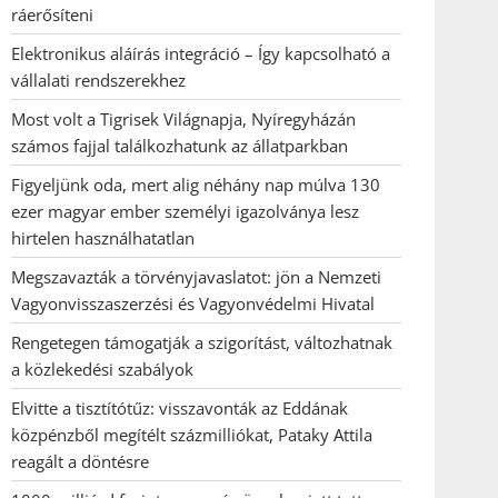
ráerősíteni
Elektronikus aláírás integráció – Így kapcsolható a
vállalati rendszerekhez
Most volt a Tigrisek Világnapja, Nyíregyházán
számos fajjal találkozhatunk az állatparkban
Figyeljünk oda, mert alig néhány nap múlva 130
ezer magyar ember személyi igazolványa lesz
hirtelen használhatatlan
Megszavazták a törvényjavaslatot: jön a Nemzeti
Vagyonvisszaszerzési és Vagyonvédelmi Hivatal
Rengetegen támogatják a szigorítást, változhatnak
a közlekedési szabályok
Elvitte a tisztítótűz: visszavonták az Eddának
közpénzből megítélt százmilliókat, Pataky Attila
reagált a döntésre