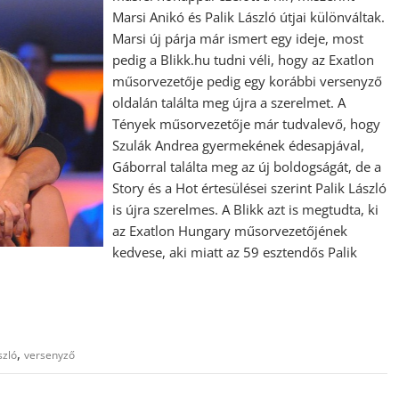
Marsi Anikó és Palik László útjai különváltak.
Marsi új párja már ismert egy ideje, most
pedig a Blikk.hu tudni véli, hogy az Exatlon
műsorvezetője pedig egy korábbi versenyző
oldalán találta meg újra a szerelmet. A
Tények műsorvezetője már tudvalevő, hogy
Szulák Andrea gyermekének édesapjával,
Gáborral találta meg az új boldogságát, de a
Story és a Hot értesülései szerint Palik László
is újra szerelmes. A Blikk azt is megtudta, ki
az Exatlon Hungary műsorvezetőjének
kedvese, aki miatt az 59 esztendős Palik
,
szló
versenyző