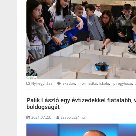
,
,
,
,
Nyíregyháza
exatlon
informatika
iskola
nyiregyhaza
Palik László egy évtizedekkel fiatalabb, 
boldogságát
2021.07.23.
szabolcs24.hu