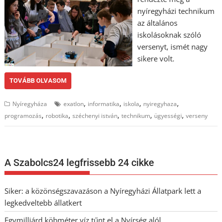
nyíregyházi technikum
az általános
iskolásoknak szóló
versenyt, ismét nagy
sikere volt.
TOVÁBB OLVASOM
,
,
,
,
Nyíregyháza
exatlon
informatika
iskola
nyiregyhaza
,
,
,
,
,
programozás
robotika
széchenyi istván
technikum
ügyességi
verseny
A Szabolcs24 legfrissebb 24 cikke
Siker: a közönségszavazáson a Nyíregyházi Állatpark lett a
legkedveltebb állatkert
Egymilliárd köbméter víz tűnt el a Nyírség alól