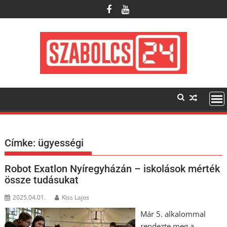
Skip
to
content
Címke:
ügyességi
Robot Exatlon Nyíregyházán – iskolások mérték
össze tudásukat
2025.04.01.
Kiss Lajos
Már 5. alkalommal
rendezte meg a