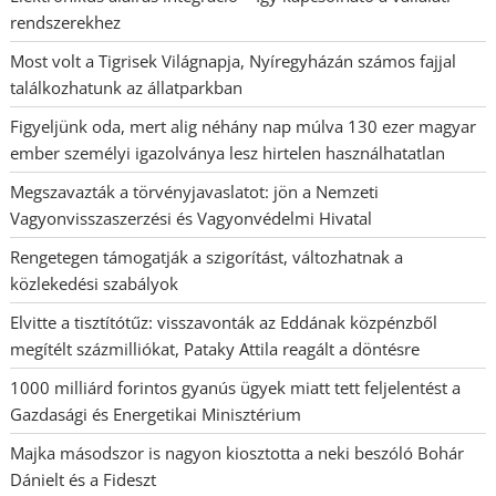
rendszerekhez
Most volt a Tigrisek Világnapja, Nyíregyházán számos fajjal
találkozhatunk az állatparkban
Figyeljünk oda, mert alig néhány nap múlva 130 ezer magyar
ember személyi igazolványa lesz hirtelen használhatatlan
Megszavazták a törvényjavaslatot: jön a Nemzeti
Vagyonvisszaszerzési és Vagyonvédelmi Hivatal
Rengetegen támogatják a szigorítást, változhatnak a
közlekedési szabályok
Elvitte a tisztítótűz: visszavonták az Eddának közpénzből
megítélt százmilliókat, Pataky Attila reagált a döntésre
1000 milliárd forintos gyanús ügyek miatt tett feljelentést a
Gazdasági és Energetikai Minisztérium
Majka másodszor is nagyon kiosztotta a neki beszóló Bohár
Dánielt és a Fideszt