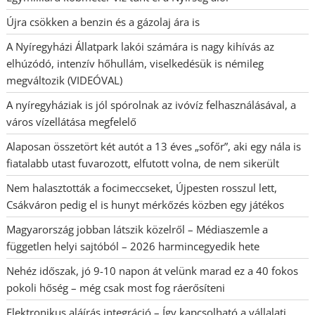
Újra csökken a benzin és a gázolaj ára is
A Nyíregyházi Állatpark lakói számára is nagy kihívás az
elhúzódó, intenzív hőhullám, viselkedésük is némileg
megváltozik (VIDEÓVAL)
A nyíregyháziak is jól spórolnak az ivóvíz felhasználásával, a
város vízellátása megfelelő
Alaposan összetört két autót a 13 éves „sofőr”, aki egy nála is
fiatalabb utast fuvarozott, elfutott volna, de nem sikerült
Nem halasztották a focimeccseket, Újpesten rosszul lett,
Csákváron pedig el is hunyt mérkőzés közben egy játékos
Magyarország jobban látszik közelről – Médiaszemle a
független helyi sajtóból – 2026 harmincegyedik hete
Nehéz időszak, jó 9-10 napon át velünk marad ez a 40 fokos
pokoli hőség – még csak most fog ráerősíteni
Elektronikus aláírás integráció – Így kapcsolható a vállalati