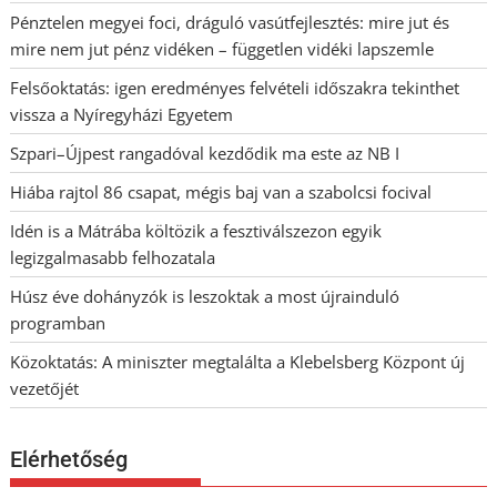
Pénztelen megyei foci, dráguló vasútfejlesztés: mire jut és
mire nem jut pénz vidéken – független vidéki lapszemle
Felsőoktatás: igen eredményes felvételi időszakra tekinthet
vissza a Nyíregyházi Egyetem
Szpari–Újpest rangadóval kezdődik ma este az NB I
Hiába rajtol 86 csapat, mégis baj van a szabolcsi focival
Idén is a Mátrába költözik a fesztiválszezon egyik
legizgalmasabb felhozatala
Húsz éve dohányzók is leszoktak a most újrainduló
programban
Közoktatás: A miniszter megtalálta a Klebelsberg Központ új
vezetőjét
Elérhetőség