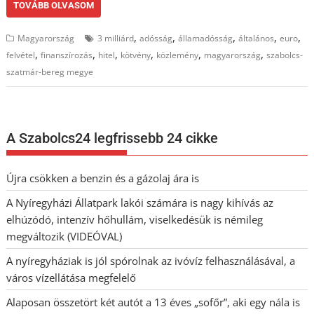
TOVÁBB OLVASOM
,
,
,
,
,
Magyarország
3 milliárd
adósság
államadósság
általános
euro
,
,
,
,
,
,
felvétel
finanszírozás
hitel
kötvény
közlemény
magyarország
szabolcs-
szatmár-bereg megye
A Szabolcs24 legfrissebb 24 cikke
Újra csökken a benzin és a gázolaj ára is
A Nyíregyházi Állatpark lakói számára is nagy kihívás az
elhúzódó, intenzív hőhullám, viselkedésük is némileg
megváltozik (VIDEÓVAL)
A nyíregyháziak is jól spórolnak az ivóvíz felhasználásával, a
város vízellátása megfelelő
Alaposan összetört két autót a 13 éves „sofőr”, aki egy nála is