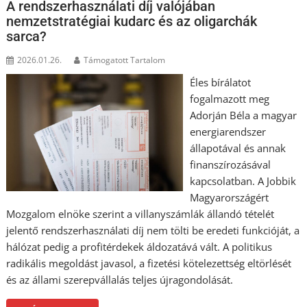
A rendszerhasználati díj valójában
nemzetstratégiai kudarc és az oligarchák
sarca?
2026.01.26.
Támogatott Tartalom
Éles bírálatot
fogalmazott meg
Adorján Béla a magyar
energiarendszer
állapotával és annak
finanszírozásával
kapcsolatban. A Jobbik
Magyarországért
Mozgalom elnöke szerint a villanyszámlák állandó tételét
jelentő rendszerhasználati díj nem tölti be eredeti funkcióját, a
hálózat pedig a profitérdekek áldozatává vált. A politikus
radikális megoldást javasol, a fizetési kötelezettség eltörlését
és az állami szerepvállalás teljes újragondolását.