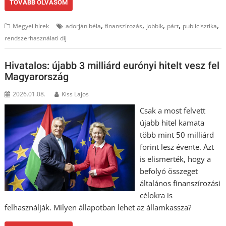
TOVÁBB OLVASOM
,
,
,
,
,
Megyei hírek
adorján béla
finanszírozás
jobbik
párt
publicisztika
rendszerhasználati díj
Hivatalos: újabb 3 milliárd eurónyi hitelt vesz fel
Magyarország
2026.01.08.
Kiss Lajos
Csak a most felvett
újabb hitel kamata
több mint 50 milliárd
forint lesz évente. Azt
is elismerték, hogy a
befolyó összeget
általános finanszírozási
célokra is
felhasználják. Milyen állapotban lehet az államkassza?