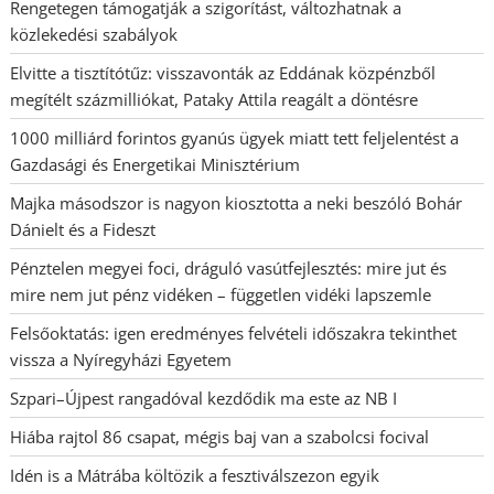
Rengetegen támogatják a szigorítást, változhatnak a
közlekedési szabályok
Elvitte a tisztítótűz: visszavonták az Eddának közpénzből
megítélt százmilliókat, Pataky Attila reagált a döntésre
1000 milliárd forintos gyanús ügyek miatt tett feljelentést a
Gazdasági és Energetikai Minisztérium
Majka másodszor is nagyon kiosztotta a neki beszóló Bohár
Dánielt és a Fideszt
Pénztelen megyei foci, dráguló vasútfejlesztés: mire jut és
mire nem jut pénz vidéken – független vidéki lapszemle
Felsőoktatás: igen eredményes felvételi időszakra tekinthet
vissza a Nyíregyházi Egyetem
Szpari–Újpest rangadóval kezdődik ma este az NB I
Hiába rajtol 86 csapat, mégis baj van a szabolcsi focival
Idén is a Mátrába költözik a fesztiválszezon egyik