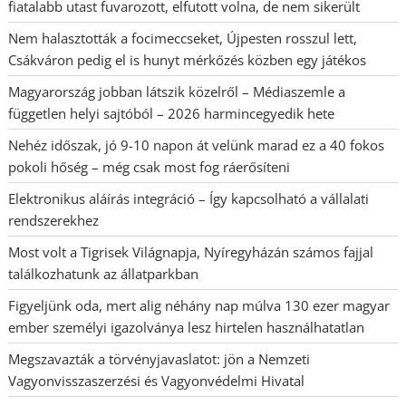
fiatalabb utast fuvarozott, elfutott volna, de nem sikerült
Nem halasztották a focimeccseket, Újpesten rosszul lett,
Csákváron pedig el is hunyt mérkőzés közben egy játékos
Magyarország jobban látszik közelről – Médiaszemle a
független helyi sajtóból – 2026 harmincegyedik hete
Nehéz időszak, jó 9-10 napon át velünk marad ez a 40 fokos
pokoli hőség – még csak most fog ráerősíteni
Elektronikus aláírás integráció – Így kapcsolható a vállalati
rendszerekhez
Most volt a Tigrisek Világnapja, Nyíregyházán számos fajjal
találkozhatunk az állatparkban
Figyeljünk oda, mert alig néhány nap múlva 130 ezer magyar
ember személyi igazolványa lesz hirtelen használhatatlan
Megszavazták a törvényjavaslatot: jön a Nemzeti
Vagyonvisszaszerzési és Vagyonvédelmi Hivatal