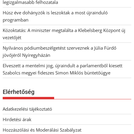
legizgalmasabb felhozatala
Húsz éve dohányzók is leszoktak a most újrainduló
programban
Közoktatás: A miniszter megtalálta a Klebelsberg Központ új
vezetőjét
Nyilvános pódiumbeszélgetést szerveznek a Júlia Fürdő
jövőjéről Nyíregyházán
Elveszett a mentelmi jog, újraindult a parlamentből kiesett
Szabolcs megyei fideszes Simon Miklós büntetőügye
Elérhetőség
Adatkezelési tájékoztató
Hirdetési árak
Hozzászólási és Moderálási Szabályzat