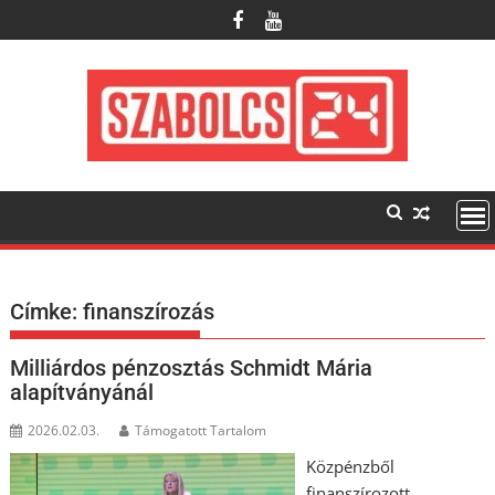
Skip
to
content
Címke:
finanszírozás
Milliárdos pénzosztás Schmidt Mária
alapítványánál
2026.02.03.
Támogatott Tartalom
Közpénzből
finanszírozott