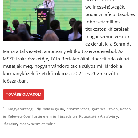
wellness-hétvégék,
budai villafelújítások és
több százmilliós,
titokzatos kifizetések
magánszemélyeknek –
ez derült ki a Schmidt
Mária által vezetett alapítvány eltitkolt szerződéseiből. Az
MSZP frakcióvezetője, Tóth Bertalan által kiperelt adatok azt
mutatják meg, hogyan vándoroltak a súlyos milliárdok a
kormányközeli üzleti körökhöz a 2021 és 2025 közötti
időszakban.
TOVÁBB OLVASOM
,
,
,
Magyarország
balásy gyula
finanszírozás
garancsi istván
Közép-
,
és Kelet-európai Történelem és Társadalom Kutatásáért Alapítvány
,
,
közpénz
mszp
schmidt mária