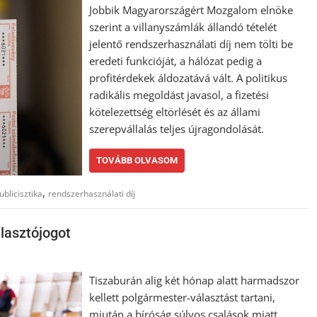
Jobbik Magyarországért Mozgalom elnöke
szerint a villanyszámlák állandó tételét
jelentő rendszerhasználati díj nem tölti be
eredeti funkcióját, a hálózat pedig a
profitérdekek áldozatává vált. A politikus
radikális megoldást javasol, a fizetési
kötelezettség eltörlését és az állami
szerepvállalás teljes újragondolását.
TOVÁBB OLVASOM
,
ublicisztika
rendszerhasználati díj
álasztójogot
Tiszaburán alig két hónap alatt harmadszor
kellett polgármester-választást tartani,
miután a bíróság súlyos csalások miatt