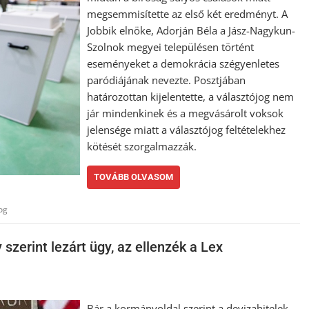
megsemmisítette az első két eredményt. A
Jobbik elnöke, Adorján Béla a Jász-Nagykun-
Szolnok megyei településen történt
eseményeket a demokrácia szégyenletes
paródiájának nevezte. Posztjában
határozottan kijelentette, a választójog nem
jár mindenkinek és a megvásárolt voksok
jelensége miatt a választójog feltételekhez
kötését szorgalmazzák.
TOVÁBB OLVASOM
og
 szerint lezárt ügy, az ellenzék a Lex
Bár a kormányoldal szerint a devizahitelek