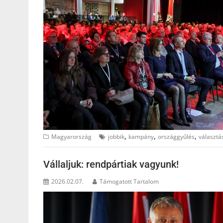
,
,
,
Magyarország
jobbik
kampány
országgyűlés
választá
Vállaljuk: rendpártiak vagyunk!
2026.02.07.
Támogatott Tartalom