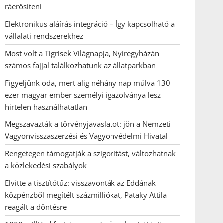
ráerősíteni
Elektronikus aláírás integráció – Így kapcsolható a
vállalati rendszerekhez
Most volt a Tigrisek Világnapja, Nyíregyházán
számos fajjal találkozhatunk az állatparkban
Figyeljünk oda, mert alig néhány nap múlva 130
ezer magyar ember személyi igazolványa lesz
hirtelen használhatatlan
Megszavazták a törvényjavaslatot: jön a Nemzeti
Vagyonvisszaszerzési és Vagyonvédelmi Hivatal
Rengetegen támogatják a szigorítást, változhatnak
a közlekedési szabályok
Elvitte a tisztítótűz: visszavonták az Eddának
közpénzből megítélt százmilliókat, Pataky Attila
reagált a döntésre