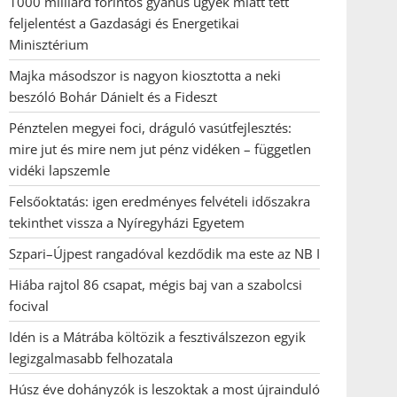
1000 milliárd forintos gyanús ügyek miatt tett
feljelentést a Gazdasági és Energetikai
Minisztérium
Majka másodszor is nagyon kiosztotta a neki
beszóló Bohár Dánielt és a Fideszt
Pénztelen megyei foci, dráguló vasútfejlesztés:
mire jut és mire nem jut pénz vidéken – független
vidéki lapszemle
Felsőoktatás: igen eredményes felvételi időszakra
tekinthet vissza a Nyíregyházi Egyetem
Szpari–Újpest rangadóval kezdődik ma este az NB I
Hiába rajtol 86 csapat, mégis baj van a szabolcsi
focival
Idén is a Mátrába költözik a fesztiválszezon egyik
legizgalmasabb felhozatala
Húsz éve dohányzók is leszoktak a most újrainduló