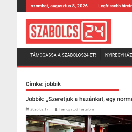
Skip
szombat, augusztus 8, 2026
Legfrissebb hírei
to
content
TÁMOGASSA A SZABOLCS24-ET!
NYÍREGYHÁ
Címke:
jobbik
Jobbik: „Szeretjük a hazánkat, egy norm
2026.02.17.
Támogatott Tartalom