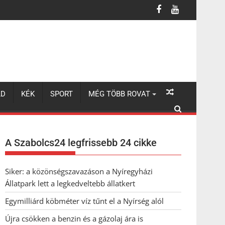
LD
KÉK
SPORT
MÉG TÖBB ROVAT
A Szabolcs24 legfrissebb 24 cikke
Siker: a közönségszavazáson a Nyíregyházi
Állatpark lett a legkedveltebb állatkert
Egymilliárd köbméter víz tűnt el a Nyírség alól
Újra csökken a benzin és a gázolaj ára is