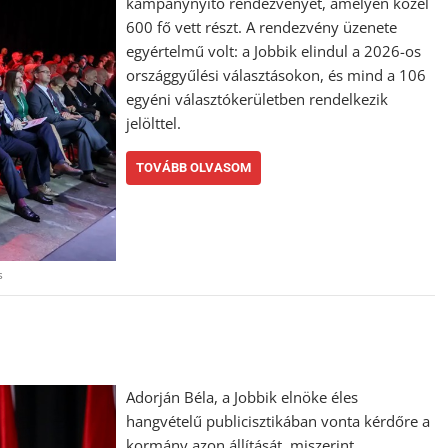
kampánynyitó rendezvényét, amelyen közel
600 fő vett részt. A rendezvény üzenete
egyértelmű volt: a Jobbik elindul a 2026-os
országgyűlési választásokon, és mind a 106
egyéni választókerületben rendelkezik
jelölttel.
TOVÁBB OLVASOM
s
Adorján Béla, a Jobbik elnöke éles
hangvételű publicisztikában vonta kérdőre a
kormány azon állítását, miszerint