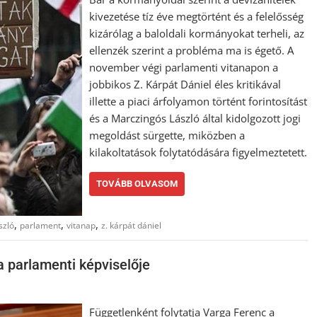
kivezetése tíz éve megtörtént és a felelősség
kizárólag a baloldali kormányokat terheli, az
ellenzék szerint a probléma ma is égető. A
november végi parlamenti vitanapon a
jobbikos Z. Kárpát Dániel éles kritikával
illette a piaci árfolyamon történt forintosítást
és a Marczingós László által kidolgozott jogi
megoldást sürgette, miközben a
kilakoltatások folytatódására figyelmeztetett.
TOVÁBB OLVASOM
,
,
,
szló
parlament
vitanap
z. kárpát dániel
a parlamenti képviselője
Függetlenként folytatja Varga Ferenc a