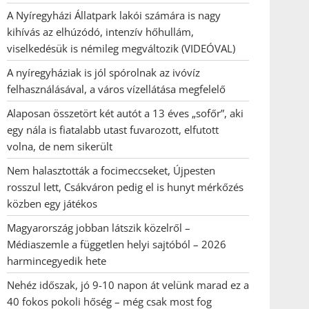
A Nyíregyházi Állatpark lakói számára is nagy
kihívás az elhúzódó, intenzív hőhullám,
viselkedésük is némileg megváltozik (VIDEÓVAL)
A nyíregyháziak is jól spórolnak az ivóvíz
felhasználásával, a város vízellátása megfelelő
Alaposan összetört két autót a 13 éves „sofőr”, aki
egy nála is fiatalabb utast fuvarozott, elfutott
volna, de nem sikerült
Nem halasztották a focimeccseket, Újpesten
rosszul lett, Csákváron pedig el is hunyt mérkőzés
közben egy játékos
Magyarország jobban látszik közelről –
Médiaszemle a független helyi sajtóból – 2026
harmincegyedik hete
Nehéz időszak, jó 9-10 napon át velünk marad ez a
40 fokos pokoli hőség – még csak most fog