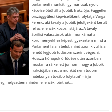
parlamenti munkát, így már csak nyolc
képviselőből áll a Jobbik frakciója. Független
országgyűlési képviselőként folytatja Varga
Ferenc, aki tavaly a Jobbik jelöltjeként került
fel az ellenzék közös listájára.„A tavaly
áprilisi választások után munkámat a
körülményekhez képest igyekeztem mind a
Parlament falain belül, mind azon kívül is a
lehető legjobb tudásom szerint végezni.
Hosszú hónapok őrlődése után azonban
mostanra rá kellett jönnöm, hogy a Jobbik
frakciójában ezt a munkát nem tudom
hatékonyan tovább folytatni” – írja
legi helyzetben minden ellenzéki pártnak…