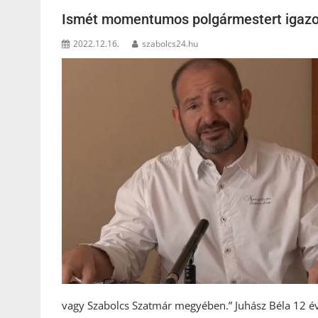
Ismét momentumos polgármestert igazo
2022.12.16.
szabolcs24.hu
vagy Szabolcs Szatmár megyében.” Juhász Béla 12 év