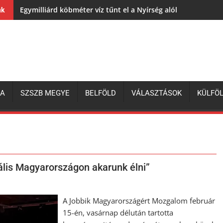
Egymilliárd köbméter víz tűnt el a Nyírség alól
nk
ZA
SZSZB MEGYE
BELFÖLD
VÁLASZTÁSOK
KÜLFÖ
ális Magyarországon akarunk élni”
A Jobbik Magyarországért Mozgalom február
15-én, vasárnap délután tartotta