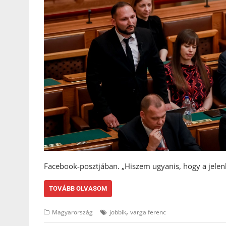
Facebook-posztjában. „Hiszem ugyanis, hogy a jelen
TOVÁBB OLVASOM
,
Magyarország
jobbik
varga ferenc