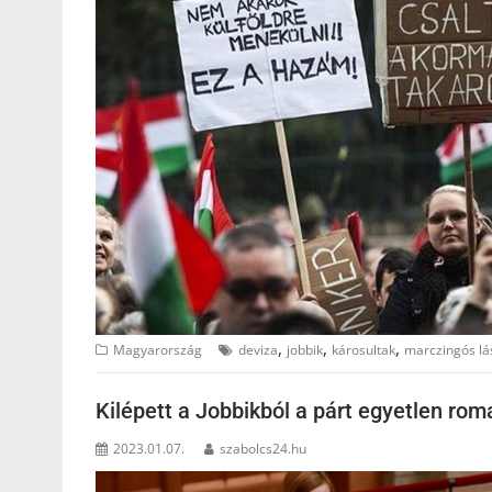
,
,
,
Magyarország
deviza
jobbik
károsultak
marczingós lá
Kilépett a Jobbikból a párt egyetlen rom
2023.01.07.
szabolcs24.hu