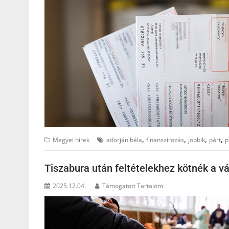
,
,
,
,
Megyei hírek
adorján béla
finanszírozás
jobbik
párt
p
Tiszabura után feltételekhez kötnék a v
2025.12.04.
Támogatott Tartalom