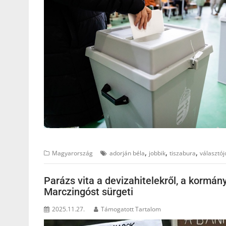
,
,
,
Magyarország
adorján béla
jobbik
tiszabura
választój
Parázs vita a devizahitelekről, a kormány
Marczingóst sürgeti
2025.11.27.
Támogatott Tartalom