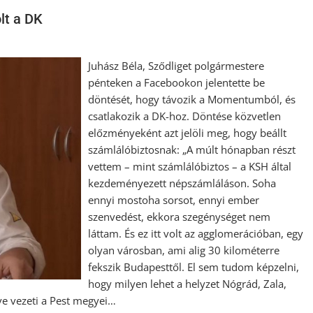
lt a DK
Juhász Béla, Sződliget polgármestere
pénteken a Facebookon jelentette be
döntését, hogy távozik a Momentumból, és
csatlakozik a DK-hoz. Döntése közvetlen
előzményeként azt jelöli meg, hogy beállt
számlálóbiztosnak: „A múlt hónapban részt
vettem – mint számlálóbiztos – a KSH által
kezdeményezett népszámláláson. Soha
ennyi mostoha sorsot, ennyi ember
szenvedést, ekkora szegénységet nem
láttam. És ez itt volt az agglomerációban, egy
olyan városban, ami alig 30 kilométerre
fekszik Budapesttől. El sem tudom képzelni,
hogy milyen lehet a helyzet Nógrád, Zala,
e vezeti a Pest megyei…