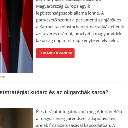
Magyarország Európa egyik
legbiztonságosabb állama lenne. A
pártvezető szerint a parlamenti színjáték és
a Karmelita kolostorban írt narratívák elfedik
azt a véres drámát, amelyet a magyar vidéki
lakosság nap mint nap kénytelen elviselni.
TOVÁBB OLVASOM
árti
tstratégiai kudarc és az oligarchák sarca?
Éles bírálatot fogalmazott meg Adorján Béla
a magyar energiarendszer állapotával és
annak finanszírozásával kapcsolatban. A