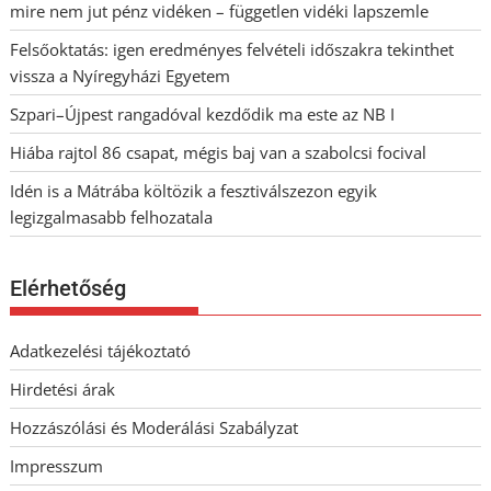
mire nem jut pénz vidéken – független vidéki lapszemle
Felsőoktatás: igen eredményes felvételi időszakra tekinthet
vissza a Nyíregyházi Egyetem
Szpari–Újpest rangadóval kezdődik ma este az NB I
Hiába rajtol 86 csapat, mégis baj van a szabolcsi focival
Idén is a Mátrába költözik a fesztiválszezon egyik
legizgalmasabb felhozatala
Elérhetőség
Adatkezelési tájékoztató
Hirdetési árak
Hozzászólási és Moderálási Szabályzat
Impresszum