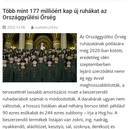
Több mint 177 millióért kap új ruhákat az
Országgyűlési Őrség
2022.12.06.
szabolcs24.hu
Az Országgyűlési Őrség
ruházatának pótlására
még 2020-ban kötött,
eredetileg idén
szeptemberben
lejáró szerződést nemr
ég egy évvel
meghosszabbították, a
tervezettnél lassabb amortizáció miatt a beszerzendő
ruhadarabok számát is módosították. A darabárak ugyan nem
változtak, a hosszú listában akad néhány borsos tétel: például
90 ezres esőkabát és 244 ezres zubbony – írja a Hvg.hu. A
beszerzendő termékek listáján van zokni, ing, nadrág,
nyakkendő, aláöltözet, kesztyű, sál, szoknya, derékszíj és