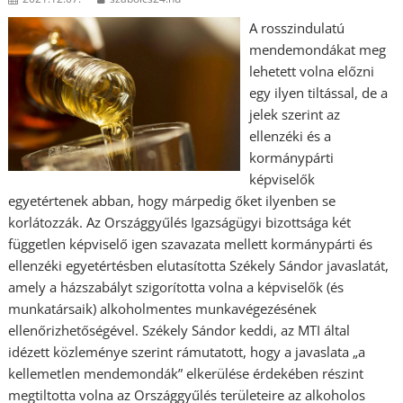
A rosszindulatú
mendemondákat meg
lehetett volna előzni
egy ilyen tiltással, de a
jelek szerint az
ellenzéki és a
kormánypárti
képviselők
egyetértenek abban, hogy márpedig őket ilyenben se
korlátozzák. Az Országgyűlés Igazságügyi bizottsága két
független képviselő igen szavazata mellett kormánypárti és
ellenzéki egyetértésben elutasította Székely Sándor javaslatát,
amely a házszabályt szigorította volna a képviselők (és
munkatársaik) alkoholmentes munkavégezésének
ellenőrizhetőségével. Székely Sándor keddi, az MTI által
idézett közleménye szerint rámutatott, hogy a javaslata „a
kellemetlen mendemondák” elkerülése érdekében részint
megtiltotta volna az Országgyűlés területeire az alkoholos