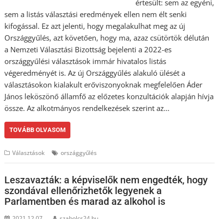
értesült: sem az egyéni,
sem a listás választási eredmények ellen nem élt senki
kifogással. Ez azt jelenti, hogy megalakulhat meg az új
Országgyűlés, azt követően, hogy ma, azaz csütörtök délután
a Nemzeti Választási Bizottság bejelenti a 2022-es
országgyűlési választások immár hivatalos listás
végeredményét is. Az új Országgyűlés alakuló ülését a
választásokon kialakult erőviszonyoknak megfelelően Áder
János leköszönő államfő az előzetes konzultációk alapján hívja
össze. Az alkotmányos rendelkezések szerint az…
TOVÁBB OLVASOM
Választások
országgyűlés
Leszavazták: a képviselők nem engedték, hogy
szondával ellenőrizhetők legyenek a
Parlamentben és marad az alkohol is
2021.12.07.
szabolcs24.hu