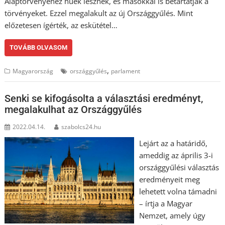
Alaptörvényéhez hűek lesznek, és másokkal is betartatják a
törvényeket. Ezzel megalakult az új Országgyűlés. Mint
előzetesen ígérték, az eskütétel…
TOVÁBB OLVASOM
,
Magyarország
országgyűlés
parlament
Senki se kifogásolta a választási eredményt,
megalakulhat az Országgyűlés
2022.04.14.
szabolcs24.hu
Lejárt az a határidő,
ameddig az április 3-i
országgyűlési választás
eredményeit meg
lehetett volna támadni
– írtja a Magyar
Nemzet, amely úgy