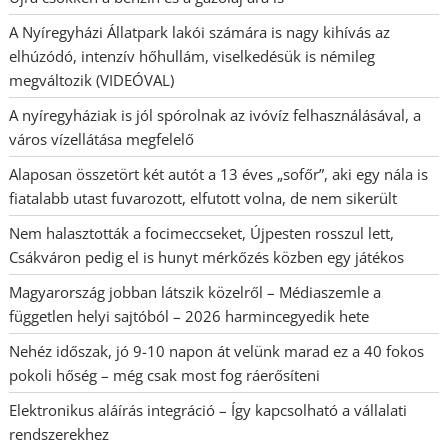
A Nyíregyházi Állatpark lakói számára is nagy kihívás az
elhúzódó, intenzív hőhullám, viselkedésük is némileg
megváltozik (VIDEÓVAL)
A nyíregyháziak is jól spórolnak az ivóvíz felhasználásával, a
város vízellátása megfelelő
Alaposan összetört két autót a 13 éves „sofőr”, aki egy nála is
fiatalabb utast fuvarozott, elfutott volna, de nem sikerült
Nem halasztották a focimeccseket, Újpesten rosszul lett,
Csákváron pedig el is hunyt mérkőzés közben egy játékos
Magyarország jobban látszik közelről – Médiaszemle a
független helyi sajtóból – 2026 harmincegyedik hete
Nehéz időszak, jó 9-10 napon át velünk marad ez a 40 fokos
pokoli hőség – még csak most fog ráerősíteni
Elektronikus aláírás integráció – Így kapcsolható a vállalati
rendszerekhez