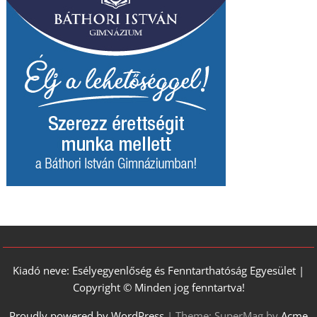
Kiadó neve: Esélyegyenlőség és Fenntarthatóság Egyesület |
Copyright © Minden jog fenntartva!
Proudly powered by WordPress
|
Theme: SuperMag by
Acme