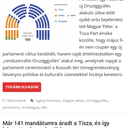
új Országgyűlés
alakuló ülése előtt
újabb erős bejelentést
tett Magyar Péter: a
Tisza Párt elnöke
közölte, hogy május 9-
én nem csupán egy új
parlamenti ciklus kezdődik, hanem saját értelmezésében egy
„rendszerváltó Országgyűlés” alakul meg, amelynek napját a
parlamenti ceremóniától a Kossuth téri tömegrendezvényig
látványos politikai és kulturális üzenetekkel kívánja keretezni.
TOVÁBB OLVASOM
,
,
,
Választások
cigány himnusz
magyar péter
országgyűlés
,
,
parlament
rendhagyó
ülés
Már 141 mandátumra áradt a Tisza, és így