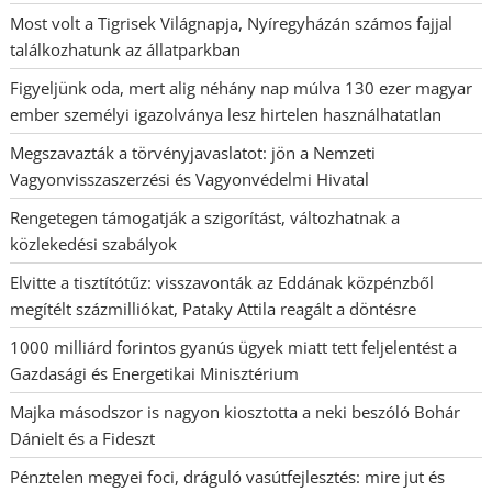
Most volt a Tigrisek Világnapja, Nyíregyházán számos fajjal
találkozhatunk az állatparkban
Figyeljünk oda, mert alig néhány nap múlva 130 ezer magyar
ember személyi igazolványa lesz hirtelen használhatatlan
Megszavazták a törvényjavaslatot: jön a Nemzeti
Vagyonvisszaszerzési és Vagyonvédelmi Hivatal
Rengetegen támogatják a szigorítást, változhatnak a
közlekedési szabályok
Elvitte a tisztítótűz: visszavonták az Eddának közpénzből
megítélt százmilliókat, Pataky Attila reagált a döntésre
1000 milliárd forintos gyanús ügyek miatt tett feljelentést a
Gazdasági és Energetikai Minisztérium
Majka másodszor is nagyon kiosztotta a neki beszóló Bohár
Dánielt és a Fideszt
Pénztelen megyei foci, dráguló vasútfejlesztés: mire jut és