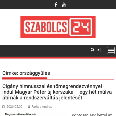
Skip
to
content
Címke:
országgyűlés
Cigány himnusszal és tömegrendezvénnyel
indul Magyar Péter új korszaka – egy hét múlva
átírnák a rendszerváltás jelentését
2026.05.02.
Farkas András
Pontosan egy héttel az