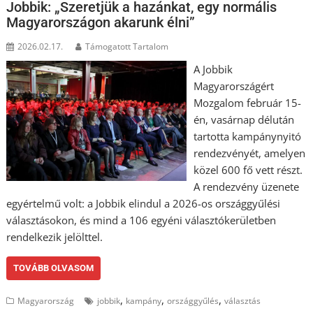
Jobbik: „Szeretjük a hazánkat, egy normális
Magyarországon akarunk élni”
2026.02.17.
Támogatott Tartalom
A Jobbik
Magyarországért
Mozgalom február 15-
én, vasárnap délután
tartotta kampánynyitó
rendezvényét, amelyen
közel 600 fő vett részt.
A rendezvény üzenete
egyértelmű volt: a Jobbik elindul a 2026-os országgyűlési
választásokon, és mind a 106 egyéni választókerületben
rendelkezik jelölttel.
TOVÁBB OLVASOM
,
,
,
Magyarország
jobbik
kampány
országgyűlés
választás