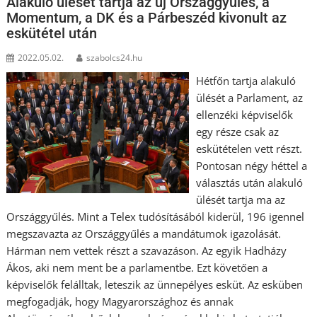
Alakuló ülését tartja az új Országgyűlés, a
Momentum, a DK és a Párbeszéd kivonult az
eskütétel után
2022.05.02.
szabolcs24.hu
Hétfőn tartja alakuló
ülését a Parlament, az
ellenzéki képviselők
egy része csak az
eskütételen vett részt.
Pontosan négy héttel a
választás után alakuló
ülését tartja ma az
Országgyűlés. Mint a Telex tudósításából kiderül, 196 igennel
megszavazta az Országgyűlés a mandátumok igazolását.
Hárman nem vettek részt a szavazáson. Az egyik Hadházy
Ákos, aki nem ment be a parlamentbe. Ezt követően a
képviselők felálltak, leteszik az ünnepélyes esküt. Az esküben
megfogadják, hogy Magyarországhoz és annak