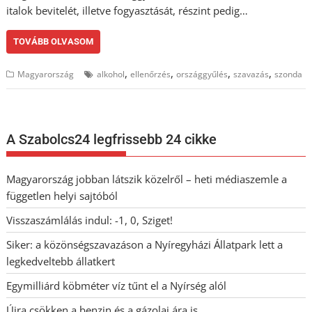
italok bevitelét, illetve fogyasztását, részint pedig…
TOVÁBB OLVASOM
,
,
,
,
Magyarország
alkohol
ellenőrzés
országgyűlés
szavazás
szonda
A Szabolcs24 legfrissebb 24 cikke
Magyarország jobban látszik közelről – heti médiaszemle a
független helyi sajtóból
Visszaszámlálás indul: -1, 0, Sziget!
Siker: a közönségszavazáson a Nyíregyházi Állatpark lett a
legkedveltebb állatkert
Egymilliárd köbméter víz tűnt el a Nyírség alól
Újra csökken a benzin és a gázolaj ára is