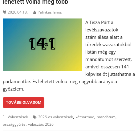
lehetett volna még több
2026.04.18.
Palinkas Janos
A Tisza Párt a
levélszavazatok
számlálása alatt a
töredékszavazatokból
listán még egy
mandátumot szerzett,
amivel összesen 141
képviselőt juttathatna a
parlamentbe. És lehetett volna még nagyobb arányú a
győzelem.
TOVÁBB OLVASOM
,
,
,
Választások
2026-os választások
kétharmad
mandátum
,
országgyűlés
választás 2026