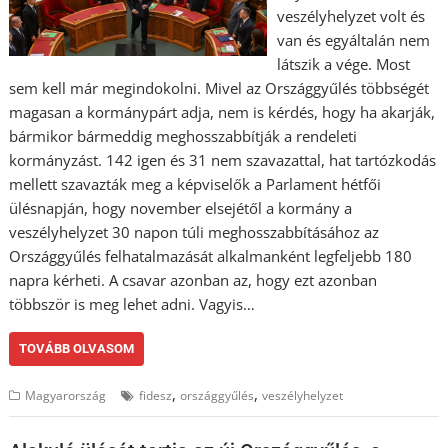
veszélyhelyzet volt és
van és egyáltalán nem
látszik a vége. Most
sem kell már megindokolni. Mivel az Országgyűlés többségét
magasan a kormánypárt adja, nem is kérdés, hogy ha akarják,
bármikor bármeddig meghosszabbítják a rendeleti
kormányzást. 142 igen és 31 nem szavazattal, hat tartózkodás
mellett szavazták meg a képviselők a Parlament hétfői
ülésnapján, hogy november elsejétől a kormány a
veszélyhelyzet 30 napon túli meghosszabbításához az
Országgyűlés felhatalmazását alkalmanként legfeljebb 180
napra kérheti. A csavar azonban az, hogy ezt azonban
többször is meg lehet adni. Vagyis…
TOVÁBB OLVASOM
,
,
Magyarország
fidesz
országgyűlés
veszélyhelyzet