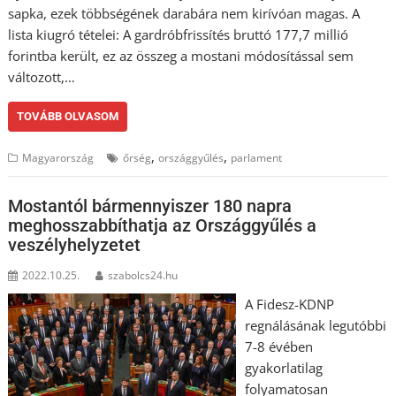
sapka, ezek többségének darabára nem kirívóan magas. A
lista kiugró tételei: A gardróbfrissítés bruttó 177,7 millió
forintba került, ez az összeg a mostani módosítással sem
változott,…
TOVÁBB OLVASOM
,
,
Magyarország
őrség
országgyűlés
parlament
Mostantól bármennyiszer 180 napra
meghosszabbíthatja az Országgyűlés a
veszélyhelyzetet
2022.10.25.
szabolcs24.hu
A Fidesz-KDNP
regnálásának legutóbbi
7-8 évében
gyakorlatilag
folyamatosan