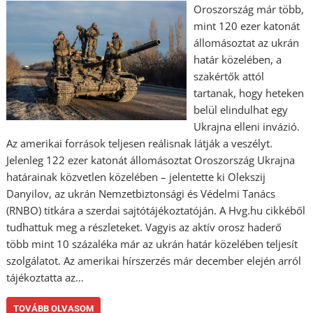
Oroszország már több,
mint 120 ezer katonát
állomásoztat az ukrán
határ közelében, a
szakértők attól
tartanak, hogy heteken
belül elindulhat egy
Ukrajna elleni invázió.
Az amerikai források teljesen reálisnak látják a veszélyt.
Jelenleg 122 ezer katonát állomásoztat Oroszország Ukrajna
határainak közvetlen közelében – jelentette ki Olekszij
Danyilov, az ukrán Nemzetbiztonsági és Védelmi Tanács
(RNBO) titkára a szerdai sajtótájékoztatóján. A Hvg.hu cikkéből
tudhattuk meg a részleteket. Vagyis az aktív orosz haderő
több mint 10 százaléka már az ukrán határ közelében teljesít
szolgálatot. Az amerikai hírszerzés már december elején arról
tájékoztatta az…
TOVÁBB OLVASOM