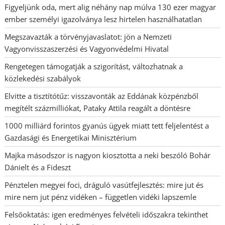
Figyeljünk oda, mert alig néhány nap múlva 130 ezer magyar
ember személyi igazolványa lesz hirtelen használhatatlan
Megszavazták a törvényjavaslatot: jön a Nemzeti
Vagyonvisszaszerzési és Vagyonvédelmi Hivatal
Rengetegen támogatják a szigorítást, változhatnak a
közlekedési szabályok
Elvitte a tisztítótűz: visszavonták az Eddának közpénzből
megítélt százmilliókat, Pataky Attila reagált a döntésre
1000 milliárd forintos gyanús ügyek miatt tett feljelentést a
Gazdasági és Energetikai Minisztérium
Majka másodszor is nagyon kiosztotta a neki beszóló Bohár
Dánielt és a Fideszt
Pénztelen megyei foci, dráguló vasútfejlesztés: mire jut és
mire nem jut pénz vidéken – független vidéki lapszemle
Felsőoktatás: igen eredményes felvételi időszakra tekinthet