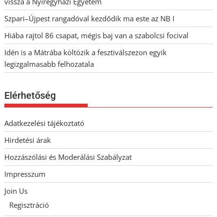
vissza a Nyíregyházi Egyetem
Szpari–Újpest rangadóval kezdődik ma este az NB I
Hiába rajtol 86 csapat, mégis baj van a szabolcsi focival
Idén is a Mátrába költözik a fesztiválszezon egyik
legizgalmasabb felhozatala
Elérhetőség
Adatkezelési tájékoztató
Hirdetési árak
Hozzászólási és Moderálási Szabályzat
Impresszum
Join Us
Regisztráció