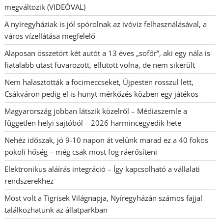
megváltozik (VIDEÓVAL)
A nyíregyháziak is jól spórolnak az ivóvíz felhasználásával, a
város vízellátása megfelelő
Alaposan összetört két autót a 13 éves „sofőr”, aki egy nála is
fiatalabb utast fuvarozott, elfutott volna, de nem sikerült
Nem halasztották a focimeccseket, Újpesten rosszul lett,
Csákváron pedig el is hunyt mérkőzés közben egy játékos
Magyarország jobban látszik közelről – Médiaszemle a
független helyi sajtóból – 2026 harmincegyedik hete
Nehéz időszak, jó 9-10 napon át velünk marad ez a 40 fokos
pokoli hőség – még csak most fog ráerősíteni
Elektronikus aláírás integráció – Így kapcsolható a vállalati
rendszerekhez
Most volt a Tigrisek Világnapja, Nyíregyházán számos fajjal
találkozhatunk az állatparkban