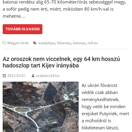
katonai rendész alig 65-70 kilométer/órás sebességgel megy,
a sofőr pedig nem érti, miért, miközben 80 km/h-val is
mehetne.…
TOVÁBB OLVASOM
,
,
,
Megyei hírek
autópálya
feltartás
katonai
m4-es
Az oroszok nem viccelnek, egy 64 km hosszú
hadoszlop tart Kijev irányába
2022.03.01.
szabolcs24.hu
Az ukrán fővárost
védők csak abban
reménykedhetnek,
hogy vetik be minden
erejüket Putyinék, mert
a műholdról is
tökéletesen látszó,