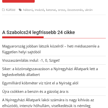
,
,
,
,
,
Külföld
háború
invázió
katonai
orosz
összevonás
ukrán
A Szabolcs24 legfrissebb 24 cikke
Magyarország jobban látszik közelről – heti médiaszemle a
független helyi sajtóból
Visszaszámlálás indul: -1, 0, Sziget!
Siker: a közönségszavazáson a Nyíregyházi Állatpark lett a
legkedveltebb állatkert
Egymilliárd köbméter víz tűnt el a Nyírség alól
Újra csökken a benzin és a gázolaj ára is
A Nyíregyházi Állatpark lakói számára is nagy kihívás az
elhúzódó, intenzív hőhullám, viselkedésük is némileg