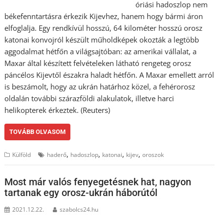
óriási hadoszlop nem
békefenntartásra érkezik Kijevhez, hanem hogy bármi áron
elfoglalja. Egy rendkívül hosszú, 64 kilométer hosszú orosz
katonai konvojról készült műholdképek okozták a legtöbb
aggodalmat hétfőn a világsajtóban: az amerikai vállalat, a
Maxar által készített felvételeken látható rengeteg orosz
páncélos Kijevtől északra haladt hétfőn. A Maxar emellett arról
is beszámolt, hogy az ukrán határhoz közel, a fehérorosz
oldalán további szárazföldi alakulatok, illetve harci
helikopterek érkeztek. (Reuters)
TOVÁBB OLVASOM
,
,
,
,
Külföld
haderő
hadoszlop
katonai
kijev
oroszok
Most már valós fenyegetésnek hat, nagyon
tartanak egy orosz-ukrán háborútól
2021.12.22.
szabolcs24.hu