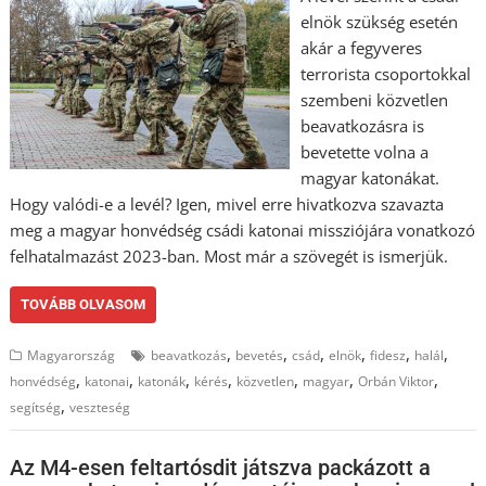
elnök szükség esetén
akár a fegyveres
terrorista csoportokkal
szembeni közvetlen
beavatkozásra is
bevetette volna a
magyar katonákat.
Hogy valódi-e a levél? Igen, mivel erre hivatkozva szavazta
meg a magyar honvédség csádi katonai missziójára vonatkozó
felhatalmazást 2023-ban. Most már a szövegét is ismerjük.
TOVÁBB OLVASOM
,
,
,
,
,
,
Magyarország
beavatkozás
bevetés
csád
elnök
fidesz
halál
,
,
,
,
,
,
,
honvédség
katonai
katonák
kérés
közvetlen
magyar
Orbán Viktor
,
segítség
veszteség
Az M4-esen feltartósdit játszva packázott a