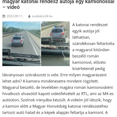
magyar katonai rendész autója egy kamionossal
– videó
2022.09.11.
szabolcs24.hu
A katonai rendészet
egyik autója jól
láthatóan,
szándékosan feltartotta
a magyarul kitűnően
beszélő román
kamionost, előzési
kísérleteinél pedig
látványosan szórakozott is vele. Erre milyen magyarázatot
lehet adni? A kamera mindenesetre mindent rögzített.
Magyarul beszélő, de levelében magára román kamionosként
hivatkozó olvasótól kapott videófelvételt az RTL, ami az M4-es
autóúton, Szolnok irányába készült. A videón jól látszik, hogy
a kamion előtt a Magyar Honvédség katonai rendészetéhez
tartozó autó halad és a képek alapján feltartja a kamiont. A