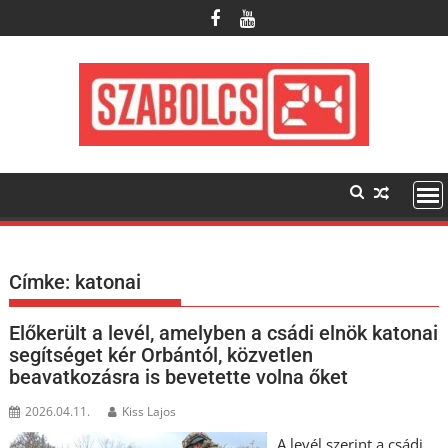
Skip
to
content
Címke:
katonai
Előkerült a levél, amelyben a csádi elnök katonai
segítséget kér Orbántól, közvetlen
beavatkozásra is bevetette volna őket
2026.04.11.
Kiss Lajos
A levél szerint a csádi