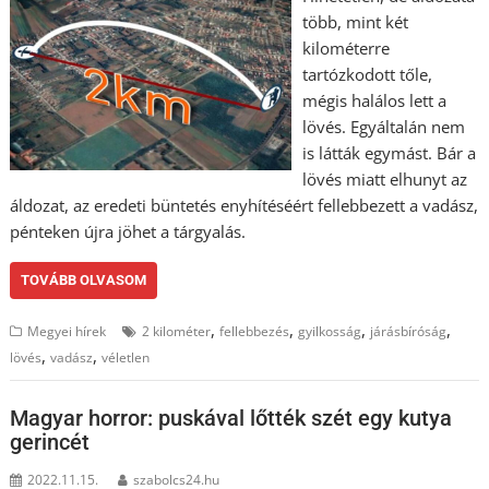
több, mint két
kilométerre
tartózkodott tőle,
mégis halálos lett a
lövés. Egyáltalán nem
is látták egymást. Bár a
lövés miatt elhunyt az
áldozat, az eredeti büntetés enyhítéséért fellebbezett a vadász,
pénteken újra jöhet a tárgyalás.
TOVÁBB OLVASOM
,
,
,
,
Megyei hírek
2 kilométer
fellebbezés
gyilkosság
járásbíróság
,
,
lövés
vadász
véletlen
Magyar horror: puskával lőtték szét egy kutya
gerincét
2022.11.15.
szabolcs24.hu