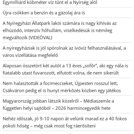
Egymilliárd köbméter víz tűnt el a Nyírség alól
Újra csökken a benzin és a gázolaj ára is
A Nyíregyházi Állatpark lakói számára is nagy kihívás az
elhúzódó, intenzív hőhullám, viselkedésük is némileg
megváltozik (VIDEÓVAL)
A nyíregyháziak is jól spórolnak az ivóvíz felhasználásával, a
város vízellátása megfelelő
Alaposan összetört két autót a 13 éves „sofőr”, aki egy nála is
fiatalabb utast fuvarozott, elfutott volna, de nem sikerült
Nem halasztották a focimeccseket, Újpesten rosszul lett,
Csákváron pedig el is hunyt mérkőzés közben egy játékos
Magyarország jobban látszik közelről – Médiaszemle a
független helyi sajtóból – 2026 harmincegyedik hete
Nehéz időszak, jó 9-10 napon át velünk marad ez a 40 fokos
pokoli hőség – még csak most fog ráerősíteni