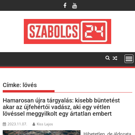
Skip
to
content
Címke:
lövés
Hamarosan újra tárgyalás: kisebb büntetést
akar az újfehértói vadász, aki egy vétlen
lövéssel meggyilkolt egy ártatlan embert
2023.11.07.
Kiss Lajos
Hihetetlen, de áldozata