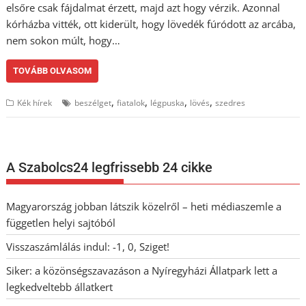
elsőre csak fájdalmat érzett, majd azt hogy vérzik. Azonnal
kórházba vitték, ott kiderült, hogy lövedék fúródott az arcába,
nem sokon múlt, hogy…
TOVÁBB OLVASOM
,
,
,
,
Kék hírek
beszélget
fiatalok
légpuska
lövés
szedres
A Szabolcs24 legfrissebb 24 cikke
Magyarország jobban látszik közelről – heti médiaszemle a
független helyi sajtóból
Visszaszámlálás indul: -1, 0, Sziget!
Siker: a közönségszavazáson a Nyíregyházi Állatpark lett a
legkedveltebb állatkert