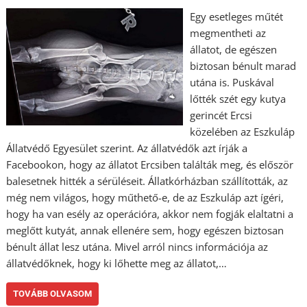
Egy esetleges műtét
megmentheti az
állatot, de egészen
biztosan bénult marad
utána is. Puskával
lőtték szét egy kutya
gerincét Ercsi
közelében az Eszkuláp
Állatvédő Egyesület szerint. Az állatvédők azt írják a
Facebookon, hogy az állatot Ercsiben találták meg, és először
balesetnek hitték a sérüléseit. Állatkórházban szállították, az
még nem világos, hogy műthető-e, de az Eszkuláp azt ígéri,
hogy ha van esély az operációra, akkor nem fogják elaltatni a
meglőtt kutyát, annak ellenére sem, hogy egészen biztosan
bénult állat lesz utána. Mivel arról nincs információja az
állatvédőknek, hogy ki lőhette meg az állatot,…
TOVÁBB OLVASOM