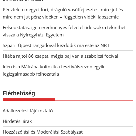
Pénztelen megyei foci, dráguló vasútfejlesztés: mire jut és
mire nem jut pénz vidéken – független vidéki lapszemle
Felsőoktatás: igen eredményes felvételi időszakra tekinthet
vissza a Nyíregyházi Egyetem
Szpari–Újpest rangadóval kezdődik ma este az NB I
Hiába rajtol 86 csapat, mégis baj van a szabolcsi focival
Idén is a Mátrába költözik a fesztiválszezon egyik
legizgalmasabb felhozatala
Elérhetőség
Adatkezelési tájékoztató
Hirdetési árak
Hozzászólási és Moderálási Szabályzat