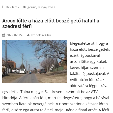
,
,
Kék hírek
gerinc
kutya
lövés
Arcon lőtte a háza előtt beszélgető fiatalt a
szedresi férfi
2022.02.15.
szabolcs24.hu
Idegesítette őt, hogy a
háza előtt beszélgettek,
ezért légpuskával
arcon lőtte egyiküket,
kevés híján szemen
találta légpuskájával. A
nyílt utcán lőtt rá az
áldozatára légpuskával
egy férfi a Tolna megyei Szedresen – számolt be az ATV
Híradója. A férfi azért lőtt, mert felidegesítette, hogy a házával
szemben fiatalok nevetgélnek. A riport szerint a kétszer lőtt a
férfi, elsőre egy autót talált el, majd utána a fiatal arcát. A férfi