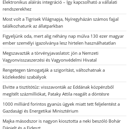
Elektronikus aláírás integráció – Így kapcsolható a vállalati
rendszerekhez
Most volt a Tigrisek Világnapja, Nyíregyházán számos fajjal
találkozhatunk az állatparkban
Figyeljünk oda, mert alig néhány nap múlva 130 ezer magyar
ember személyi igazolványa lesz hirtelen használhatatlan
Megszavazták a törvényjavaslatot: jön a Nemzeti
Vagyonvisszaszerzési és Vagyonvédelmi Hivatal
Rengetegen támogatják a szigorítást, változhatnak a
közlekedési szabályok
Elvitte a tisztítótűz: visszavonták az Eddának közpénzből
megítélt százmilliókat, Pataky Attila reagált a döntésre
1000 milliárd forintos gyanús ügyek miatt tett feljelentést a
Gazdasági és Energetikai Minisztérium
Majka másodszor is nagyon kiosztotta a neki beszóló Bohár
Dánielt és a Fideszt