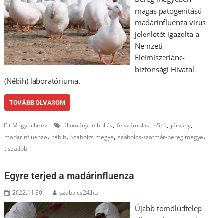
magas patogenitású
madárinfluenza vírus
jelenlétét igazolta a
Nemzeti
Élelmiszerlánc-
biztonsági Hivatal
(Nébih) laboratóriuma.
TOVÁBB OLVASOM
,
,
,
,
,
Megyei hírek
állomány
elhullás
felszámolás
h5n1
járvány
,
,
,
,
madárinfluenza
nébih
Szabolcs megye
szabolcs-szatmár-bereg megye
tiszadob
Egyre terjed a madárinfluenza
2022.11.30.
szabolcs24.hu
Újabb tömőlúdtelep