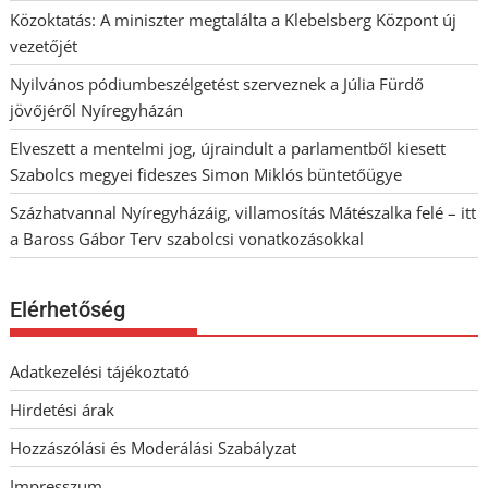
Közoktatás: A miniszter megtalálta a Klebelsberg Központ új
vezetőjét
Nyilvános pódiumbeszélgetést szerveznek a Júlia Fürdő
jövőjéről Nyíregyházán
Elveszett a mentelmi jog, újraindult a parlamentből kiesett
Szabolcs megyei fideszes Simon Miklós büntetőügye
Százhatvannal Nyíregyházáig, villamosítás Mátészalka felé – itt
a Baross Gábor Terv szabolcsi vonatkozásokkal
Elérhetőség
Adatkezelési tájékoztató
Hirdetési árak
Hozzászólási és Moderálási Szabályzat
Impresszum