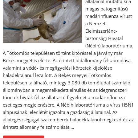
állatainál mutatta ki a
magas patogenitású
madárinfluenza vírust
a Nemzeti
Élelmiszerlánc-
biztonsági Hivatal
(Nébih) laboratóriuma.
A Tótkomlós településen történt kitöréssel a járvány már
Békés megyét is elérte. Az érintett lúdállomány felszámolása,
valamint a védő- és megfigyelési körzetek kijelölése
haladéktalanul lezajlott. A Békés megyei Tótkomlós
településen található, mintegy 3.080 db tömőludat számláló
állományban a megemelkedett elhullás és az idegrendszeri
tünetek hívták fel az állattartó figyelmét a madárinfluenza
esetleges megjelenésére. A Nébih laboratóriuma a vírus H5N1
altípusának jelenlétét igazolta a gazdaság állatainál. Az
állategészségügyi szakemberek haladéktalanul megkezdték az
érintett állomány felszámolását,…