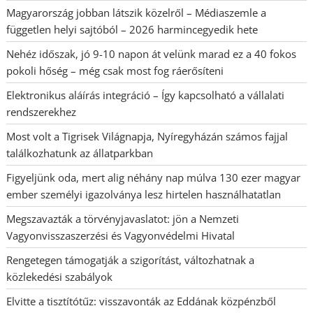
Magyarország jobban látszik közelről – Médiaszemle a
független helyi sajtóból – 2026 harmincegyedik hete
Nehéz időszak, jó 9-10 napon át velünk marad ez a 40 fokos
pokoli hőség – még csak most fog ráerősíteni
Elektronikus aláírás integráció – Így kapcsolható a vállalati
rendszerekhez
Most volt a Tigrisek Világnapja, Nyíregyházán számos fajjal
találkozhatunk az állatparkban
Figyeljünk oda, mert alig néhány nap múlva 130 ezer magyar
ember személyi igazolványa lesz hirtelen használhatatlan
Megszavazták a törvényjavaslatot: jön a Nemzeti
Vagyonvisszaszerzési és Vagyonvédelmi Hivatal
Rengetegen támogatják a szigorítást, változhatnak a
közlekedési szabályok
Elvitte a tisztítótűz: visszavonták az Eddának közpénzből