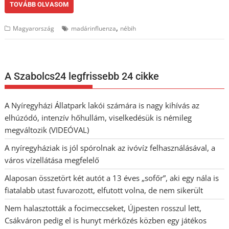
TOVÁBB OLVASOM
,
Magyarország
madárinfluenza
nébih
A Szabolcs24 legfrissebb 24 cikke
A Nyíregyházi Állatpark lakói számára is nagy kihívás az
elhúzódó, intenzív hőhullám, viselkedésük is némileg
megváltozik (VIDEÓVAL)
A nyíregyháziak is jól spórolnak az ivóvíz felhasználásával, a
város vízellátása megfelelő
Alaposan összetört két autót a 13 éves „sofőr”, aki egy nála is
fiatalabb utast fuvarozott, elfutott volna, de nem sikerült
Nem halasztották a focimeccseket, Újpesten rosszul lett,
Csákváron pedig el is hunyt mérkőzés közben egy játékos