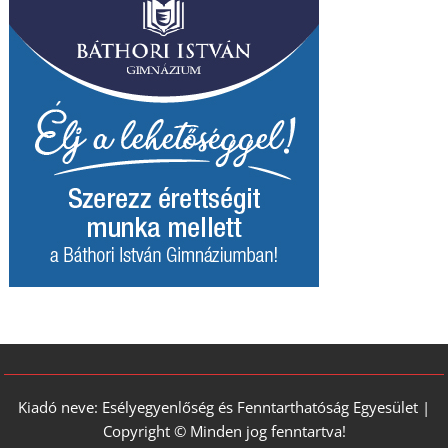
Kiadó neve: Esélyegyenlőség és Fenntarthatóság Egyesület |
Copyright © Minden jog fenntartva!