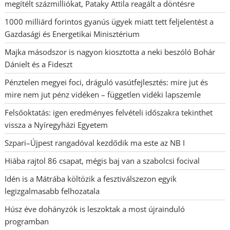
megítélt százmilliókat, Pataky Attila reagált a döntésre
1000 milliárd forintos gyanús ügyek miatt tett feljelentést a
Gazdasági és Energetikai Minisztérium
Majka másodszor is nagyon kiosztotta a neki beszóló Bohár
Dánielt és a Fideszt
Pénztelen megyei foci, dráguló vasútfejlesztés: mire jut és
mire nem jut pénz vidéken – független vidéki lapszemle
Felsőoktatás: igen eredményes felvételi időszakra tekinthet
vissza a Nyíregyházi Egyetem
Szpari–Újpest rangadóval kezdődik ma este az NB I
Hiába rajtol 86 csapat, mégis baj van a szabolcsi focival
Idén is a Mátrába költözik a fesztiválszezon egyik
legizgalmasabb felhozatala
Húsz éve dohányzók is leszoktak a most újrainduló
programban