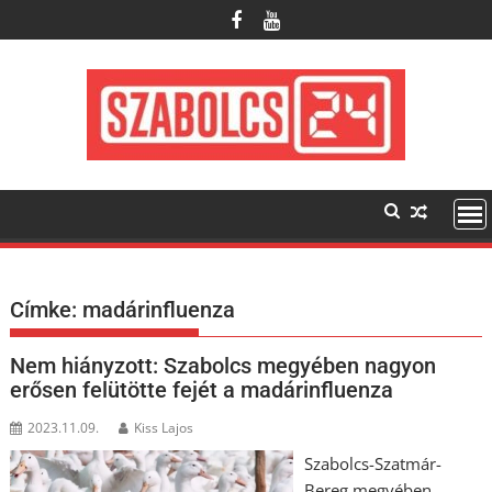
Skip
to
content
Címke:
madárinfluenza
Nem hiányzott: Szabolcs megyében nagyon
erősen felütötte fejét a madárinfluenza
2023.11.09.
Kiss Lajos
Szabolcs-Szatmár-
Bereg megyében