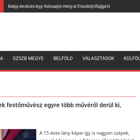
Baka András egy hónapja még a Tiszától független államfőről 
ZA
SZSZB MEGYE
BELFÖLD
VÁLASZTÁSOK
KÜLFÖ
ek festőművész egyre több művéről derül ki,
A 15 éves lány képei így is nagyon szépek,