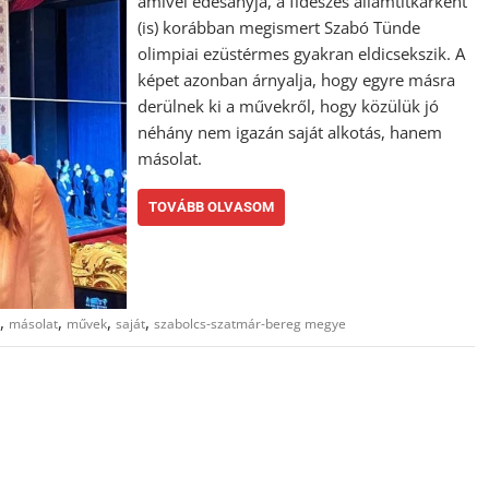
amivel édesanyja, a fideszes államtitkárként
(is) korábban megismert Szabó Tünde
olimpiai ezüstérmes gyakran eldicsekszik. A
képet azonban árnyalja, hogy egyre másra
derülnek ki a művekről, hogy közülük jó
néhány nem igazán saját alkotás, hanem
másolat.
TOVÁBB OLVASOM
,
,
,
,
másolat
művek
saját
szabolcs-szatmár-bereg megye