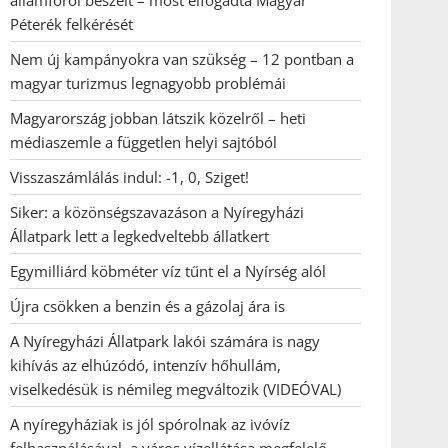
államfőről beszélt – most elfogadta Magyar
Péterék felkérését
Nem új kampányokra van szükség – 12 pontban a
magyar turizmus legnagyobb problémái
Magyarország jobban látszik közelről – heti
médiaszemle a független helyi sajtóból
Visszaszámlálás indul: -1, 0, Sziget!
Siker: a közönségszavazáson a Nyíregyházi
Állatpark lett a legkedveltebb állatkert
Egymilliárd köbméter víz tűnt el a Nyírség alól
Újra csökken a benzin és a gázolaj ára is
A Nyíregyházi Állatpark lakói számára is nagy
kihívás az elhúzódó, intenzív hőhullám,
viselkedésük is némileg megváltozik (VIDEÓVAL)
A nyíregyháziak is jól spórolnak az ivóvíz