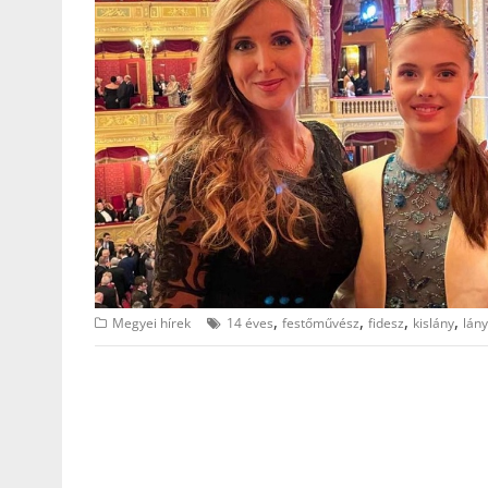
,
,
,
,
Megyei hírek
14 éves
festőművész
fidesz
kislány
lány