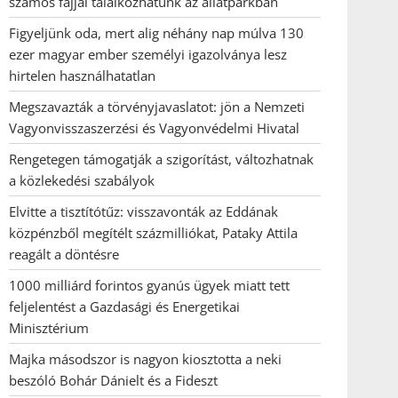
számos fajjal találkozhatunk az állatparkban
Figyeljünk oda, mert alig néhány nap múlva 130
ezer magyar ember személyi igazolványa lesz
hirtelen használhatatlan
Megszavazták a törvényjavaslatot: jön a Nemzeti
Vagyonvisszaszerzési és Vagyonvédelmi Hivatal
Rengetegen támogatják a szigorítást, változhatnak
a közlekedési szabályok
Elvitte a tisztítótűz: visszavonták az Eddának
közpénzből megítélt százmilliókat, Pataky Attila
reagált a döntésre
1000 milliárd forintos gyanús ügyek miatt tett
feljelentést a Gazdasági és Energetikai
Minisztérium
Majka másodszor is nagyon kiosztotta a neki
beszóló Bohár Dánielt és a Fideszt