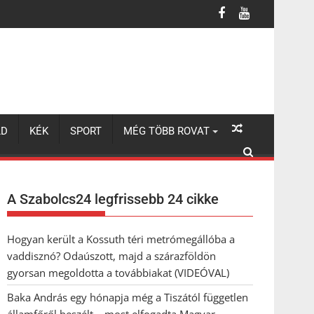
beszélt – most elfogadta Magyar Péterék felkérését
LD
KÉK
SPORT
MÉG TÖBB ROVAT
A Szabolcs24 legfrissebb 24 cikke
Hogyan került a Kossuth téri metrómegállóba a
vaddisznó? Odaúszott, majd a szárazföldön
gyorsan megoldotta a továbbiakat (VIDEÓVAL)
Baka András egy hónapja még a Tiszától független