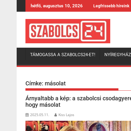
Skip
hétfő, augusztus 10, 2026
Legfrissebb híreink
to
content
TÁMOGASSA A SZABOLCS24-ET!
NYÍREGYHÁ
Címke:
másolat
Árnyaltabb a kép: a szabolcsi csodagyer
hogy másolat
2025.05.11.
Kiss Lajos