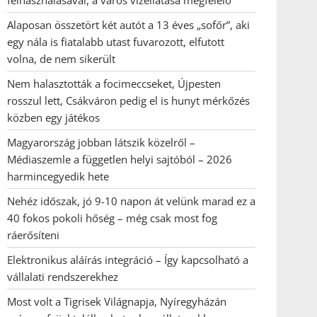
felhasználásával, a város vízellátása megfelelő
Alaposan összetört két autót a 13 éves „sofőr”, aki
egy nála is fiatalabb utast fuvarozott, elfutott
volna, de nem sikerült
Nem halasztották a focimeccseket, Újpesten
rosszul lett, Csákváron pedig el is hunyt mérkőzés
közben egy játékos
Magyarország jobban látszik közelről –
Médiaszemle a független helyi sajtóból – 2026
harmincegyedik hete
Nehéz időszak, jó 9-10 napon át velünk marad ez a
40 fokos pokoli hőség – még csak most fog
ráerősíteni
Elektronikus aláírás integráció – Így kapcsolható a
vállalati rendszerekhez
Most volt a Tigrisek Világnapja, Nyíregyházán