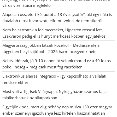
város vízellátása megfelelő
Alaposan összetört két autót a 13 éves „sofőr”, aki egy nála is
fiatalabb utast fuvarozott, elfutott volna, de nem sikerült
Nem halasztották a focimeccseket, Újpesten rosszul lett,
Csákváron pedig el is hunyt mérkőzés közben egy játékos
Magyarország jobban látszik közelről – Médiaszemle a
független helyi sajtóból – 2026 harmincegyedik hete
Nehéz időszak, jó 9-10 napon át velünk marad ez a 40 fokos
pokoli hőség – még csak most fog ráerősíteni
Elektronikus aláírás integráció – Így kapcsolható a vállalati
rendszerekhez
Most volt a Tigrisek Világnapja, Nyíregyházán számos fajjal
találkozhatunk az állatparkban
Figyeljünk oda, mert alig néhány nap múlva 130 ezer magyar
ember személyi igazolványa lesz hirtelen használhatatlan