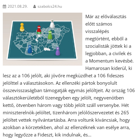
2021.08.29.
szabolcs24.hu
Már az előválasztás
előtt számos
visszalépés
megtörtént, ebből a
szocialisták jöttek ki a
legjobban, a civilek és
a Momentum kevésbé.
Hamarosan kiderül, ki
lesz az a 106 jelölt, aki jövőre megküzdhet a 106 fideszes
jelölttel a választásokon. Az ellenzéki pártok bonyolult
összevisszaságban támogatják egymás jelöltjeit. Az ország 106
választókerületéből tizenegyben egy jelölt, negyvenötben
kettő, ötvenben három vagy több jelölt száll versenybe. Hét
miniszterelnök-jelöltet, tizenhárom jelölőszervezetet és 265
jelöltet vettek nyilvántartásba. Arra voltunk kíváncsiak, hogy
azokban a körzetekben, ahol az ellenzéknek van esélye arra,
hogy legyőzze a Fideszt, kik indulnak, és…