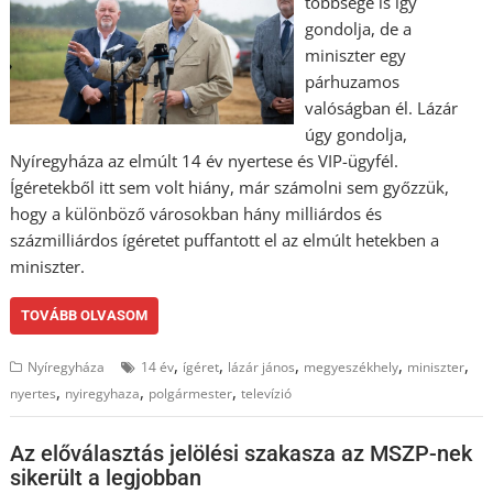
többsége is így
gondolja, de a
miniszter egy
párhuzamos
valóságban él. Lázár
úgy gondolja,
Nyíregyháza az elmúlt 14 év nyertese és VIP-ügyfél.
Ígéretekből itt sem volt hiány, már számolni sem győzzük,
hogy a különböző városokban hány milliárdos és
százmilliárdos ígéretet puffantott el az elmúlt hetekben a
miniszter.
TOVÁBB OLVASOM
,
,
,
,
,
Nyíregyháza
14 év
ígéret
lázár jános
megyeszékhely
miniszter
,
,
,
nyertes
nyiregyhaza
polgármester
televízió
Az előválasztás jelölési szakasza az MSZP-nek
sikerült a legjobban