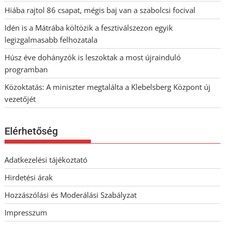
Hiába rajtol 86 csapat, mégis baj van a szabolcsi focival
Idén is a Mátrába költözik a fesztiválszezon egyik
legizgalmasabb felhozatala
Húsz éve dohányzók is leszoktak a most újrainduló
programban
Közoktatás: A miniszter megtalálta a Klebelsberg Központ új
vezetőjét
Elérhetőség
Adatkezelési tájékoztató
Hirdetési árak
Hozzászólási és Moderálási Szabályzat
Impresszum