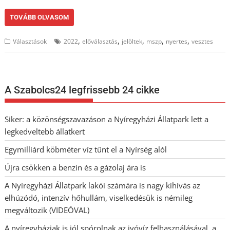
TOVÁBB OLVASOM
,
,
,
,
,
Választások
2022
előválasztás
jelöltek
mszp
nyertes
vesztes
A Szabolcs24 legfrissebb 24 cikke
Siker: a közönségszavazáson a Nyíregyházi Állatpark lett a
legkedveltebb állatkert
Egymilliárd köbméter víz tűnt el a Nyírség alól
Újra csökken a benzin és a gázolaj ára is
A Nyíregyházi Állatpark lakói számára is nagy kihívás az
elhúzódó, intenzív hőhullám, viselkedésük is némileg
megváltozik (VIDEÓVAL)
A nyíregyháziak is jól spórolnak az ivóvíz felhasználásával, a