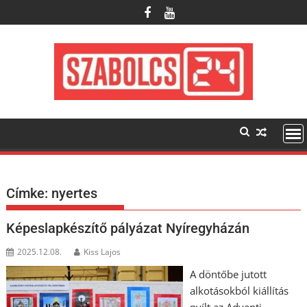
Skip
to
content
Címke:
nyertes
Képeslapkészítő pályázat Nyíregyházán
2025.12.08.
Kiss Lajos
A döntőbe jutott
alkotásokból kiállítás