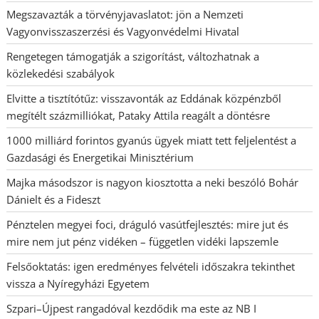
Megszavazták a törvényjavaslatot: jön a Nemzeti
Vagyonvisszaszerzési és Vagyonvédelmi Hivatal
Rengetegen támogatják a szigorítást, változhatnak a
közlekedési szabályok
Elvitte a tisztítótűz: visszavonták az Eddának közpénzből
megítélt százmilliókat, Pataky Attila reagált a döntésre
1000 milliárd forintos gyanús ügyek miatt tett feljelentést a
Gazdasági és Energetikai Minisztérium
Majka másodszor is nagyon kiosztotta a neki beszóló Bohár
Dánielt és a Fideszt
Pénztelen megyei foci, dráguló vasútfejlesztés: mire jut és
mire nem jut pénz vidéken – független vidéki lapszemle
Felsőoktatás: igen eredményes felvételi időszakra tekinthet
vissza a Nyíregyházi Egyetem
Szpari–Újpest rangadóval kezdődik ma este az NB I