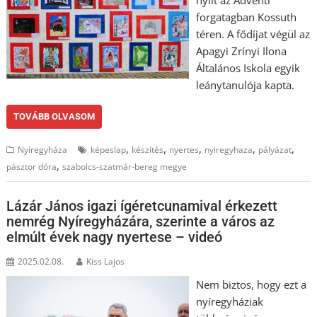
nyílt az Adventi
forgatagban Kossuth
téren. A fődíjat végül az
Apagyi Zrínyi Ilona
Általános Iskola egyik
leánytanulója kapta.
TOVÁBB OLVASOM
,
,
,
,
,
Nyíregyháza
képeslap
készítés
nyertes
nyiregyhaza
pályázat
,
pásztor dóra
szabolcs-szatmár-bereg megye
Lázár János igazi ígéretcunamival érkezett
nemrég Nyíregyházára, szerinte a város az
elmúlt évek nagy nyertese – videó
2025.02.08.
Kiss Lajos
Nem biztos, hogy ezt a
nyíregyháziak