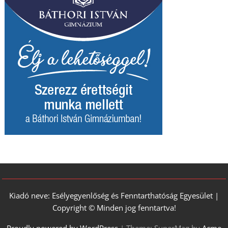
Kiadó neve: Esélyegyenlőség és Fenntarthatóság Egyesület |
Copyright © Minden jog fenntartva!