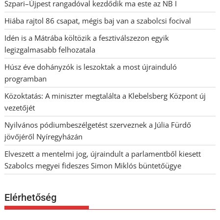
Szpari–Újpest rangadóval kezdődik ma este az NB I
Hiába rajtol 86 csapat, mégis baj van a szabolcsi focival
Idén is a Mátrába költözik a fesztiválszezon egyik
legizgalmasabb felhozatala
Húsz éve dohányzók is leszoktak a most újrainduló
programban
Közoktatás: A miniszter megtalálta a Klebelsberg Központ új
vezetőjét
Nyilvános pódiumbeszélgetést szerveznek a Júlia Fürdő
jövőjéről Nyíregyházán
Elveszett a mentelmi jog, újraindult a parlamentből kiesett
Szabolcs megyei fideszes Simon Miklós büntetőügye
Elérhetőség