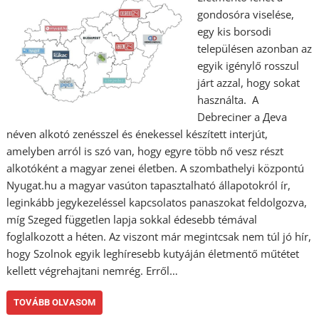
gondosóra viselése,
egy kis borsodi
településen azonban az
egyik igénylő rosszul
járt azzal, hogy sokat
használta. A
Debreciner a Дeva
néven alkotó zenésszel és énekessel készített interjút,
amelyben arról is szó van, hogy egyre több nő vesz részt
alkotóként a magyar zenei életben. A szombathelyi központú
Nyugat.hu a magyar vasúton tapasztalható állapotokról ír,
leginkább jegykezeléssel kapcsolatos panaszokat feldolgozva,
míg Szeged független lapja sokkal édesebb témával
foglalkozott a héten. Az viszont már megintcsak nem túl jó hír,
hogy Szolnok egyik leghíresebb kutyáján életmentő műtétet
kellett végrehajtani nemrég. Erről…
TOVÁBB OLVASOM