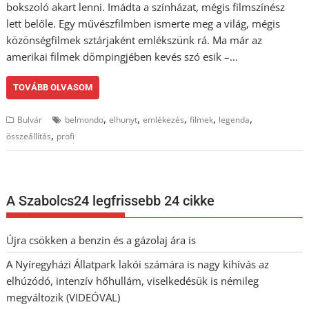
bokszoló akart lenni. Imádta a színházat, mégis filmszínész
lett belőle. Egy művészfilmben ismerte meg a világ, mégis
közönségfilmek sztárjaként emlékszünk rá. Ma már az
amerikai filmek dömpingjében kevés szó esik –…
TOVÁBB OLVASOM
,
,
,
,
,
Bulvár
belmondo
elhunyt
emlékezés
filmek
legenda
,
összeállítás
profi
A Szabolcs24 legfrissebb 24 cikke
Újra csökken a benzin és a gázolaj ára is
A Nyíregyházi Állatpark lakói számára is nagy kihívás az
elhúzódó, intenzív hőhullám, viselkedésük is némileg
megváltozik (VIDEÓVAL)