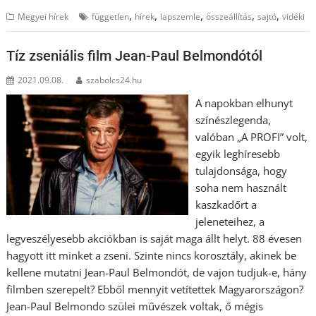
,
,
,
,
,
Megyei hírek
független
hírek
lapszemle
összeállítás
sajtó
vidéki
Tíz zseniális film Jean-Paul Belmondótól
2021.09.08.
szabolcs24.hu
A napokban elhunyt
színészlegenda,
valóban „A PROFI” volt,
egyik leghíresebb
tulajdonsága, hogy
soha nem használt
kaszkadőrt a
jeleneteihez, a
legveszélyesebb akciókban is saját maga állt helyt. 88 évesen
hagyott itt minket a zseni. Szinte nincs korosztály, akinek be
kellene mutatni Jean-Paul Belmondót, de vajon tudjuk-e, hány
filmben szerepelt? Ebből mennyit vetítettek Magyarországon?
Jean-Paul Belmondo szülei művészek voltak, ő mégis