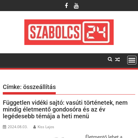
Skip
to
content
Címke:
összeállítás
Független vidéki sajtó: vasúti történetek, nem
mindig életmentő gondosóra és az év
legédesebb témája a heti menü
2024.08.03.
Kiss Lajos
Életmentő lehet a