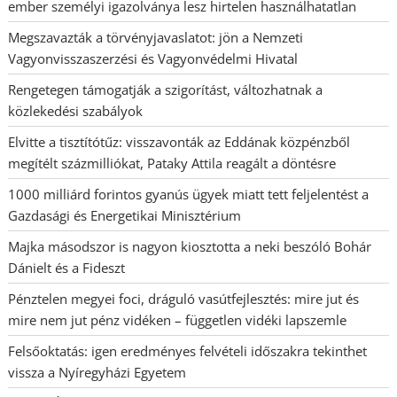
ember személyi igazolványa lesz hirtelen használhatatlan
Megszavazták a törvényjavaslatot: jön a Nemzeti
Vagyonvisszaszerzési és Vagyonvédelmi Hivatal
Rengetegen támogatják a szigorítást, változhatnak a
közlekedési szabályok
Elvitte a tisztítótűz: visszavonták az Eddának közpénzből
megítélt százmilliókat, Pataky Attila reagált a döntésre
1000 milliárd forintos gyanús ügyek miatt tett feljelentést a
Gazdasági és Energetikai Minisztérium
Majka másodszor is nagyon kiosztotta a neki beszóló Bohár
Dánielt és a Fideszt
Pénztelen megyei foci, dráguló vasútfejlesztés: mire jut és
mire nem jut pénz vidéken – független vidéki lapszemle
Felsőoktatás: igen eredményes felvételi időszakra tekinthet
vissza a Nyíregyházi Egyetem