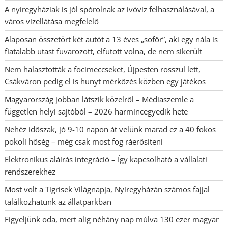
A nyíregyháziak is jól spórolnak az ivóvíz felhasználásával, a
város vízellátása megfelelő
Alaposan összetört két autót a 13 éves „sofőr”, aki egy nála is
fiatalabb utast fuvarozott, elfutott volna, de nem sikerült
Nem halasztották a focimeccseket, Újpesten rosszul lett,
Csákváron pedig el is hunyt mérkőzés közben egy játékos
Magyarország jobban látszik közelről – Médiaszemle a
független helyi sajtóból – 2026 harmincegyedik hete
Nehéz időszak, jó 9-10 napon át velünk marad ez a 40 fokos
pokoli hőség – még csak most fog ráerősíteni
Elektronikus aláírás integráció – Így kapcsolható a vállalati
rendszerekhez
Most volt a Tigrisek Világnapja, Nyíregyházán számos fajjal
találkozhatunk az állatparkban
Figyeljünk oda, mert alig néhány nap múlva 130 ezer magyar