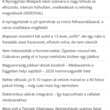
A Nyíregyházi Állatpark lakói számára is nagy kihívás az
elhúzódó, intenzív hőhullám, viselkedésük is némileg
megváltozik (VIDEÓVAL)
A nyíregyháziak is jól spórolnak az ivóvíz felhasználásával, a
város vízellátása megfelelő
Alaposan összetört két autót a 13 éves „sofőr”, aki egy nála is
fiatalabb utast fuvarozott, elfutott volna, de nem sikerült
Nem halasztották a focimeccseket, Újpesten rosszul lett,
Csákváron pedig el is hunyt mérkőzés közben egy játékos
Magyarország jobban látszik közelről – Médiaszemle a
független helyi sajtóból – 2026 harmincegyedik hete
Nehéz időszak, jó 9-10 napon át velünk marad ez a 40 fokos
pokoli hőség – még csak most fog ráerősíteni
Elektronikus aláírás integráció – Így kapcsolható a vállalati
rendszerekhez
Most volt a Tigrisek Világnapja, Nyíregyházán számos fajjal