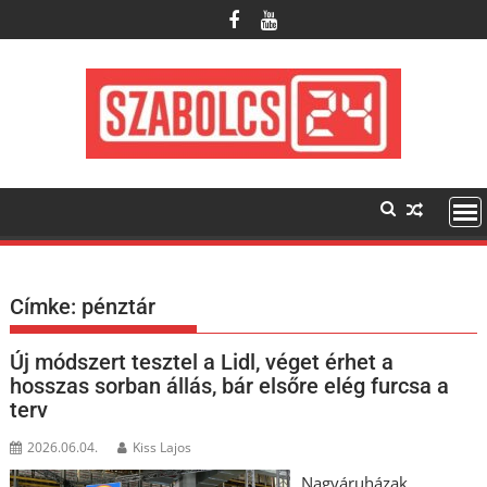
Skip
to
content
Címke:
pénztár
Új módszert tesztel a Lidl, véget érhet a
hosszas sorban állás, bár elsőre elég furcsa a
terv
2026.06.04.
Kiss Lajos
Nagyáruházak