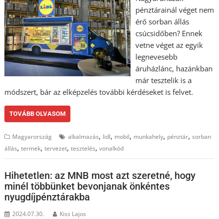
pénztárainál véget nem
érő sorban állás
csúcsidőben? Ennek
vetne véget az egyik
legnevesebb
áruházlánc, hazánkban
már tesztelik is a
módszert, bár az elképzelés további kérdéseket is felvet.
TOVÁBB OLVASOM
,
,
,
,
,
Magyarország
alkalmazás
lidl
mobil
munkahely
pénztár
sorban
,
,
,
,
állás
termek
tervezet
tesztelés
vonalkód
Hihetetlen: az MNB most azt szeretné, hogy
minél többünket bevonjanak önkéntes
nyugdíjpénztárakba
2024.07.30.
Kiss Lajos