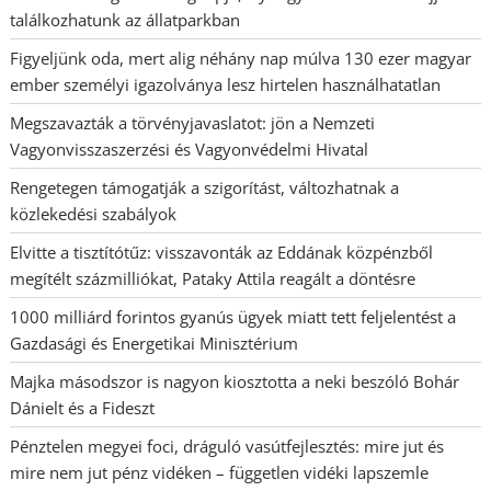
találkozhatunk az állatparkban
Figyeljünk oda, mert alig néhány nap múlva 130 ezer magyar
ember személyi igazolványa lesz hirtelen használhatatlan
Megszavazták a törvényjavaslatot: jön a Nemzeti
Vagyonvisszaszerzési és Vagyonvédelmi Hivatal
Rengetegen támogatják a szigorítást, változhatnak a
közlekedési szabályok
Elvitte a tisztítótűz: visszavonták az Eddának közpénzből
megítélt százmilliókat, Pataky Attila reagált a döntésre
1000 milliárd forintos gyanús ügyek miatt tett feljelentést a
Gazdasági és Energetikai Minisztérium
Majka másodszor is nagyon kiosztotta a neki beszóló Bohár
Dánielt és a Fideszt
Pénztelen megyei foci, dráguló vasútfejlesztés: mire jut és
mire nem jut pénz vidéken – független vidéki lapszemle