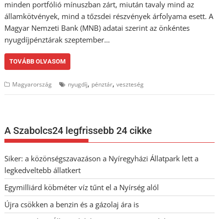
minden portfólió mínuszban zárt, miután tavaly mind az
államkötvények, mind a tőzsdei részvények árfolyama esett. A
Magyar Nemzeti Bank (MNB) adatai szerint az önkéntes
nyugdíjpénztárak szeptember…
TOVÁBB OLVASOM
,
,
Magyarország
nyugdíj
pénztár
veszteség
A Szabolcs24 legfrissebb 24 cikke
Siker: a közönségszavazáson a Nyíregyházi Állatpark lett a
legkedveltebb állatkert
Egymilliárd köbméter víz tűnt el a Nyírség alól
Újra csökken a benzin és a gázolaj ára is