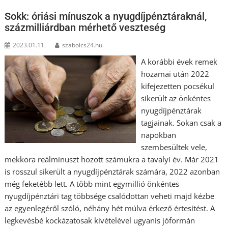
Sokk: óriási mínuszok a nyugdíjpénztáraknál,
százmilliárdban mérhető veszteség
2023.01.11.
szabolcs24.hu
A korábbi évek remek
hozamai után 2022
kifejezetten pocsékul
sikerült az önkéntes
nyugdíjpénztárak
tagjainak. Sokan csak a
napokban
szembesültek vele,
mekkora reálmínuszt hozott számukra a tavalyi év. Már 2021
is rosszul sikerült a nyugdíjpénztárak számára, 2022 azonban
még feketébb lett. A több mint egymillió önkéntes
nyugdíjpénztári tag többsége csalódottan veheti majd kézbe
az egyenlegéről szóló, néhány hét múlva érkező értesítést. A
legkevésbé kockázatosak kivételével ugyanis jóformán