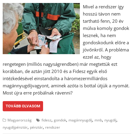
Mivel a rendszer így
hosszú távon nem
tartható fenn, 20 év
múlva komoly gondok
lesznek, ha nem
gondoskodunk előre a
jövőnkről. A probléma
ezzel az, hogy
rengetegen (milliós nagyságrendben) már megtettük ezt
korábban, de aztán jött 2010 és a Fidesz egyik első
intézkedésével einstandolta a háromezermilliárdos
magánnyugdíjvagyont, aminek azóta is bottal ütjük a nyomát.
Most újra erre próbálnak rávenni?
TOVÁBB OLVASOM
,
,
,
,
,
Magyarország
fidesz
gondok
magánnyugdíj
mnb
nyugdíj
,
,
nyugdíjpénztár
pénztár
rendszer