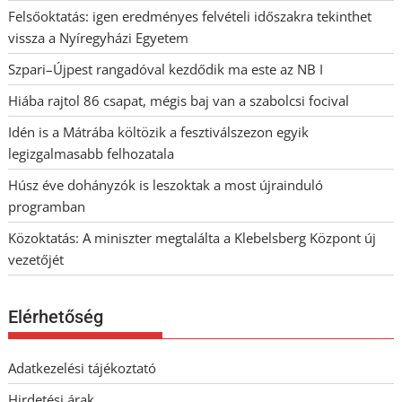
Felsőoktatás: igen eredményes felvételi időszakra tekinthet
vissza a Nyíregyházi Egyetem
Szpari–Újpest rangadóval kezdődik ma este az NB I
Hiába rajtol 86 csapat, mégis baj van a szabolcsi focival
Idén is a Mátrába költözik a fesztiválszezon egyik
legizgalmasabb felhozatala
Húsz éve dohányzók is leszoktak a most újrainduló
programban
Közoktatás: A miniszter megtalálta a Klebelsberg Központ új
vezetőjét
Elérhetőség
Adatkezelési tájékoztató
Hirdetési árak