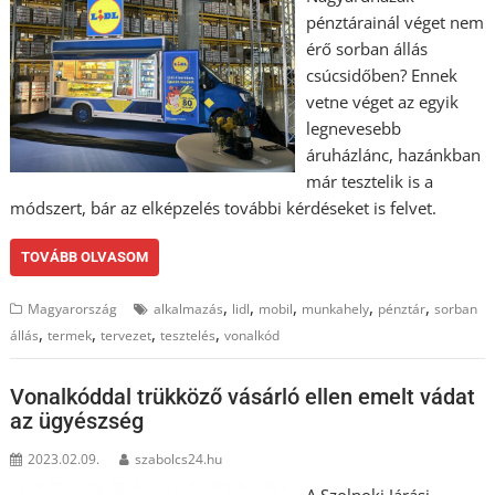
pénztárainál véget nem
érő sorban állás
csúcsidőben? Ennek
vetne véget az egyik
legnevesebb
áruházlánc, hazánkban
már tesztelik is a
módszert, bár az elképzelés további kérdéseket is felvet.
TOVÁBB OLVASOM
,
,
,
,
,
Magyarország
alkalmazás
lidl
mobil
munkahely
pénztár
sorban
,
,
,
,
állás
termek
tervezet
tesztelés
vonalkód
Vonalkóddal trükköző vásárló ellen emelt vádat
az ügyészség
2023.02.09.
szabolcs24.hu
A Szolnoki Járási