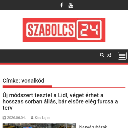
Skip
to
content
Címke:
vonalkód
Új módszert tesztel a Lidl, véget érhet a
hosszas sorban állás, bár elsőre elég furcsa a
terv
2026.06.04.
Kiss Lajos
Nagyáruházak