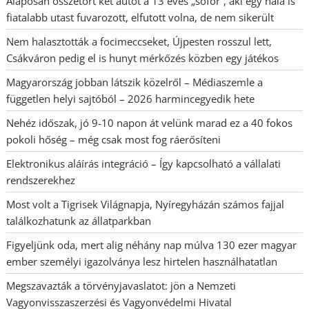
Alaposan összetört két autót a 13 éves „sofőr”, aki egy nála is
fiatalabb utast fuvarozott, elfutott volna, de nem sikerült
Nem halasztották a focimeccseket, Újpesten rosszul lett,
Csákváron pedig el is hunyt mérkőzés közben egy játékos
Magyarország jobban látszik közelről – Médiaszemle a
független helyi sajtóból – 2026 harmincegyedik hete
Nehéz időszak, jó 9-10 napon át velünk marad ez a 40 fokos
pokoli hőség – még csak most fog ráerősíteni
Elektronikus aláírás integráció – Így kapcsolható a vállalati
rendszerekhez
Most volt a Tigrisek Világnapja, Nyíregyházán számos fajjal
találkozhatunk az állatparkban
Figyeljünk oda, mert alig néhány nap múlva 130 ezer magyar
ember személyi igazolványa lesz hirtelen használhatatlan
Megszavazták a törvényjavaslatot: jön a Nemzeti
Vagyonvisszaszerzési és Vagyonvédelmi Hivatal