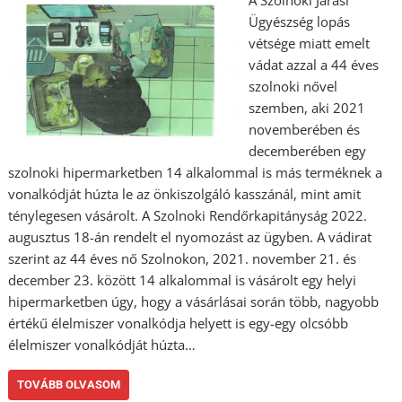
Ügyészség lopás
vétsége miatt emelt
vádat azzal a 44 éves
szolnoki nővel
szemben, aki 2021
novemberében és
decemberében egy
szolnoki hipermarketben 14 alkalommal is más terméknek a
vonalkódját húzta le az önkiszolgáló kasszánál, mint amit
ténylegesen vásárolt. A Szolnoki Rendőrkapitányság 2022.
augusztus 18-án rendelt el nyomozást az ügyben. A vádirat
szerint az 44 éves nő Szolnokon, 2021. november 21. és
december 23. között 14 alkalommal is vásárolt egy helyi
hipermarketben úgy, hogy a vásárlásai során több, nagyobb
értékű élelmiszer vonalkódja helyett is egy-egy olcsóbb
élelmiszer vonalkódját húzta…
TOVÁBB OLVASOM