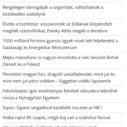
Rengetegen támogatják a szigorítást, változhatnak a
közlekedési szabályok
Elvitte a tisztítótűz: visszavonták az Eddának közpénzből
megítélt százmilliókat, Pataky Attila reagált a döntésre
1000 milliárd forintos gyanús ügyek miatt tett feljelentést a
Gazdasági és Energetikai Minisztérium
Majka másodszor is nagyon kiosztotta a neki beszóló Bohár
Dánielt és a Fideszt
Pénztelen megyei foci, dráguló vasútfejlesztés: mire jut és
mire nem jut pénz vidéken – független vidéki lapszemle
Felsőoktatás: igen eredményes felvételi időszakra tekinthet
vissza a Nyíregyházi Egyetem
Szpari–Újpest rangadóval kezdődik ma este az NB I
Hiába rajtol 86 csapat, mégis baj van a szabolcsi focival