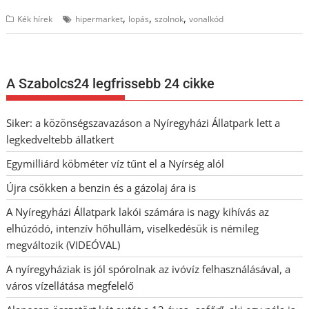
,
,
,
Kék hírek
hipermarket
lopás
szolnok
vonalkód
A Szabolcs24 legfrissebb 24 cikke
Siker: a közönségszavazáson a Nyíregyházi Állatpark lett a
legkedveltebb állatkert
Egymilliárd köbméter víz tűnt el a Nyírség alól
Újra csökken a benzin és a gázolaj ára is
A Nyíregyházi Állatpark lakói számára is nagy kihívás az
elhúzódó, intenzív hőhullám, viselkedésük is némileg
megváltozik (VIDEÓVAL)
A nyíregyháziak is jól spórolnak az ivóvíz felhasználásával, a
város vízellátása megfelelő