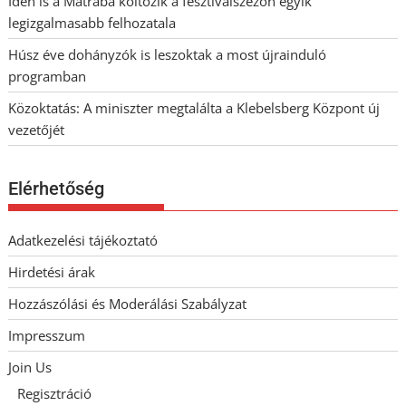
Idén is a Mátrába költözik a fesztiválszezon egyik
legizgalmasabb felhozatala
Húsz éve dohányzók is leszoktak a most újrainduló
programban
Közoktatás: A miniszter megtalálta a Klebelsberg Központ új
vezetőjét
Elérhetőség
Adatkezelési tájékoztató
Hirdetési árak
Hozzászólási és Moderálási Szabályzat
Impresszum
Join Us
Regisztráció