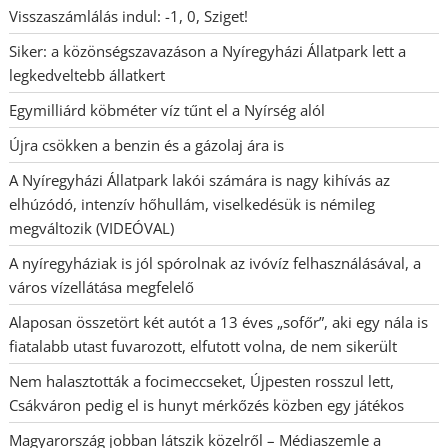
Visszaszámlálás indul: -1, 0, Sziget!
Siker: a közönségszavazáson a Nyíregyházi Állatpark lett a
legkedveltebb állatkert
Egymilliárd köbméter víz tűnt el a Nyírség alól
Újra csökken a benzin és a gázolaj ára is
A Nyíregyházi Állatpark lakói számára is nagy kihívás az
elhúzódó, intenzív hőhullám, viselkedésük is némileg
megváltozik (VIDEÓVAL)
A nyíregyháziak is jól spórolnak az ivóvíz felhasználásával, a
város vízellátása megfelelő
Alaposan összetört két autót a 13 éves „sofőr”, aki egy nála is
fiatalabb utast fuvarozott, elfutott volna, de nem sikerült
Nem halasztották a focimeccseket, Újpesten rosszul lett,
Csákváron pedig el is hunyt mérkőzés közben egy játékos
Magyarország jobban látszik közelről – Médiaszemle a