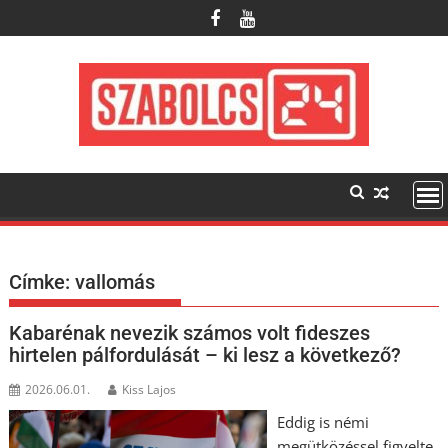
Skip
to
content
Címke:
vallomás
Kabarénak nevezik számos volt fideszes
hirtelen pálfordulását – ki lesz a következő?
2026.06.01.
Kiss Lajos
Eddig is némi
megütközéssel figyelte