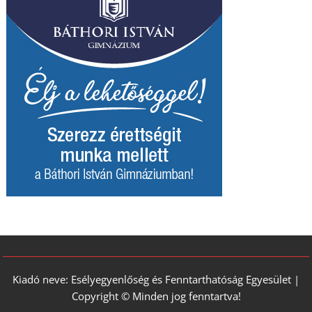
Kiadó neve: Esélyegyenlőség és Fenntarthatóság Egyesület |
Copyright © Minden jog fenntartva!