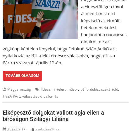
a Fidesztől igen távol
álló volt miskolci
képviselő az elmúlt
hetek menekülési
hadjáratát a narancsos
oldalról, de azt
végképp képtelen lenyelni, hogy Czinkné Sztán Anikó azt
nyilatkozta az RTL-nek kérdésre válaszolva, hogy a Tisza
Pártra szavazott április 12-én.
TOVÁBB OLVASOM
,
,
,
,
,
Magyarország
fidesz
hirtelen
műsor
pálfordulás
szekértoló
,
,
TISZA PÁrt
választások
vallomás
Elképesztő dolgokat vallott apja ellen a
bíróságon Szilágyi Liliána
2022.09.17.
szabolcs24.hu