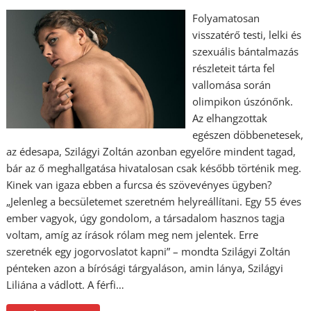
Folyamatosan
visszatérő testi, lelki és
szexuális bántalmazás
részleteit tárta fel
vallomása során
olimpikon úszónőnk.
Az elhangzottak
egészen döbbenetesek,
az édesapa, Szilágyi Zoltán azonban egyelőre mindent tagad,
bár az ő meghallgatása hivatalosan csak később történik meg.
Kinek van igaza ebben a furcsa és szövevényes ügyben?
„Jelenleg a becsületemet szeretném helyreállítani. Egy 55 éves
ember vagyok, úgy gondolom, a társadalom hasznos tagja
voltam, amíg az írások rólam meg nem jelentek. Erre
szeretnék egy jogorvoslatot kapni” – mondta Szilágyi Zoltán
pénteken azon a bírósági tárgyaláson, amin lánya, Szilágyi
Liliána a vádlott. A férfi…