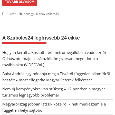
TOVÁBB OLVASOM
,
Bulvár
szilágyi liliána
vallomás
A Szabolcs24 legfrissebb 24 cikke
Hogyan került a Kossuth téri metrómegállóba a vaddisznó?
Odaúszott, majd a szárazföldön gyorsan megoldotta a
továbbiakat (VIDEÓVAL)
Baka András egy hónapja még a Tiszától független államfőről
beszélt – most elfogadta Magyar Péterék felkérését
Nem új kampányokra van szükség – 12 pontban a magyar
turizmus legnagyobb problémái
Magyarország jobban látszik közelről – heti médiaszemle a
független helyi sajtóból