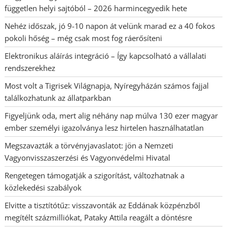
független helyi sajtóból – 2026 harmincegyedik hete
Nehéz időszak, jó 9-10 napon át velünk marad ez a 40 fokos
pokoli hőség – még csak most fog ráerősíteni
Elektronikus aláírás integráció – Így kapcsolható a vállalati
rendszerekhez
Most volt a Tigrisek Világnapja, Nyíregyházán számos fajjal
találkozhatunk az állatparkban
Figyeljünk oda, mert alig néhány nap múlva 130 ezer magyar
ember személyi igazolványa lesz hirtelen használhatatlan
Megszavazták a törvényjavaslatot: jön a Nemzeti
Vagyonvisszaszerzési és Vagyonvédelmi Hivatal
Rengetegen támogatják a szigorítást, változhatnak a
közlekedési szabályok
Elvitte a tisztítótűz: visszavonták az Eddának közpénzből
megítélt százmilliókat, Pataky Attila reagált a döntésre