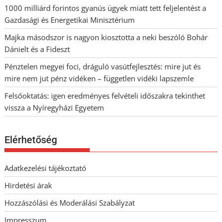
1000 milliárd forintos gyanús ügyek miatt tett feljelentést a
Gazdasági és Energetikai Minisztérium
Majka másodszor is nagyon kiosztotta a neki beszóló Bohár
Dánielt és a Fideszt
Pénztelen megyei foci, dráguló vasútfejlesztés: mire jut és
mire nem jut pénz vidéken – független vidéki lapszemle
Felsőoktatás: igen eredményes felvételi időszakra tekinthet
vissza a Nyíregyházi Egyetem
Elérhetőség
Adatkezelési tájékoztató
Hirdetési árak
Hozzászólási és Moderálási Szabályzat
Impresszum