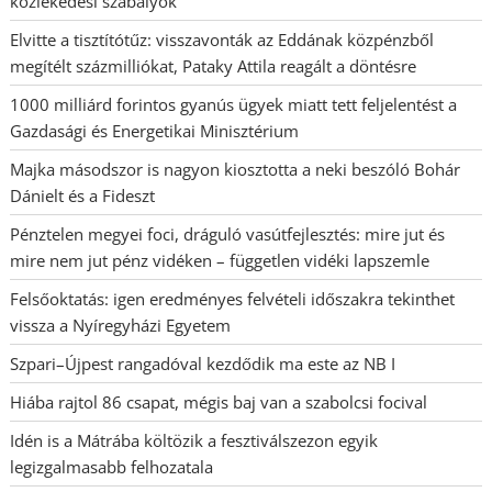
közlekedési szabályok
Elvitte a tisztítótűz: visszavonták az Eddának közpénzből
megítélt százmilliókat, Pataky Attila reagált a döntésre
1000 milliárd forintos gyanús ügyek miatt tett feljelentést a
Gazdasági és Energetikai Minisztérium
Majka másodszor is nagyon kiosztotta a neki beszóló Bohár
Dánielt és a Fideszt
Pénztelen megyei foci, dráguló vasútfejlesztés: mire jut és
mire nem jut pénz vidéken – független vidéki lapszemle
Felsőoktatás: igen eredményes felvételi időszakra tekinthet
vissza a Nyíregyházi Egyetem
Szpari–Újpest rangadóval kezdődik ma este az NB I
Hiába rajtol 86 csapat, mégis baj van a szabolcsi focival
Idén is a Mátrába költözik a fesztiválszezon egyik
legizgalmasabb felhozatala