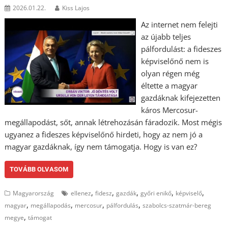
2026.01.22.
Kiss Lajos
Az internet nem felejti
az újabb teljes
pálfordulást: a fideszes
képviselőnő nem is
olyan régen még
éltette a magyar
gazdáknak kifejezetten
káros Mercosur-
megállapodást, sőt, annak létrehozásán fáradozik. Most mégis
ugyanez a fideszes képviselőnő hirdeti, hogy az nem jó a
magyar gazdáknak, így nem támogatja. Hogy is van ez?
TOVÁBB OLVASOM
,
,
,
,
,
Magyarország
ellenez
fidesz
gazdák
győri enikő
képviselő
,
,
,
,
magyar
megállapodás
mercosur
pálfordulás
szabolcs-szatmár-bereg
,
megye
támogat