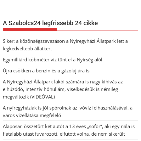
A Szabolcs24 legfrissebb 24 cikke
Siker: a közönségszavazáson a Nyíregyházi Állatpark lett a
legkedveltebb állatkert
Egymilliárd köbméter víz tűnt el a Nyírség alól
Újra csökken a benzin és a gázolaj ára is
A Nyíregyházi Állatpark lakói számára is nagy kihívás az
elhúzódó, intenzív hőhullám, viselkedésük is némileg
megváltozik (VIDEÓVAL)
A nyíregyháziak is jól spórolnak az ivóvíz felhasználásával, a
város vízellátása megfelelő
Alaposan összetört két autót a 13 éves „sofőr”, aki egy nála is
fiatalabb utast fuvarozott, elfutott volna, de nem sikerült