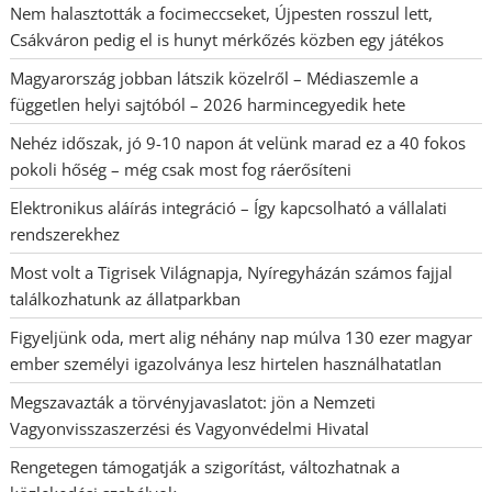
Nem halasztották a focimeccseket, Újpesten rosszul lett,
Csákváron pedig el is hunyt mérkőzés közben egy játékos
Magyarország jobban látszik közelről – Médiaszemle a
független helyi sajtóból – 2026 harmincegyedik hete
Nehéz időszak, jó 9-10 napon át velünk marad ez a 40 fokos
pokoli hőség – még csak most fog ráerősíteni
Elektronikus aláírás integráció – Így kapcsolható a vállalati
rendszerekhez
Most volt a Tigrisek Világnapja, Nyíregyházán számos fajjal
találkozhatunk az állatparkban
Figyeljünk oda, mert alig néhány nap múlva 130 ezer magyar
ember személyi igazolványa lesz hirtelen használhatatlan
Megszavazták a törvényjavaslatot: jön a Nemzeti
Vagyonvisszaszerzési és Vagyonvédelmi Hivatal
Rengetegen támogatják a szigorítást, változhatnak a