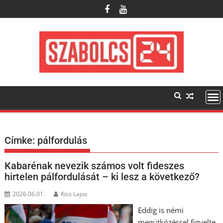
Skip
to
content
Címke:
pálfordulás
Kabarénak nevezik számos volt fideszes
hirtelen pálfordulását – ki lesz a következő?
2026.06.01.
Kiss Lajos
Eddig is némi
megütközéssel figyelte