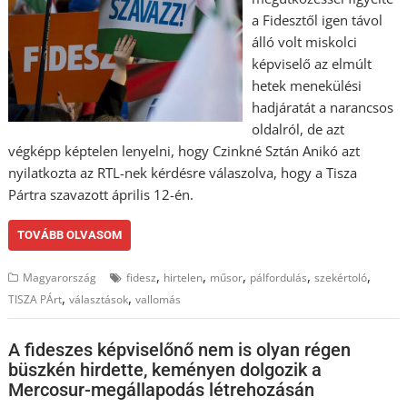
a Fidesztől igen távol
álló volt miskolci
képviselő az elmúlt
hetek menekülési
hadjáratát a narancsos
oldalról, de azt
végképp képtelen lenyelni, hogy Czinkné Sztán Anikó azt
nyilatkozta az RTL-nek kérdésre válaszolva, hogy a Tisza
Pártra szavazott április 12-én.
TOVÁBB OLVASOM
,
,
,
,
,
Magyarország
fidesz
hirtelen
műsor
pálfordulás
szekértoló
,
,
TISZA PÁrt
választások
vallomás
A fideszes képviselőnő nem is olyan régen
büszkén hirdette, keményen dolgozik a
Mercosur-megállapodás létrehozásán