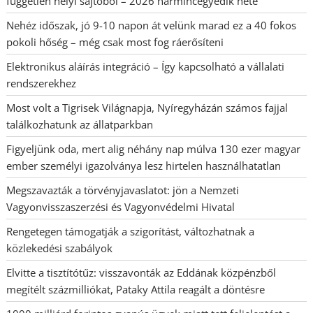
független helyi sajtóból – 2026 harmincegyedik hete
Nehéz időszak, jó 9-10 napon át velünk marad ez a 40 fokos
pokoli hőség – még csak most fog ráerősíteni
Elektronikus aláírás integráció – Így kapcsolható a vállalati
rendszerekhez
Most volt a Tigrisek Világnapja, Nyíregyházán számos fajjal
találkozhatunk az állatparkban
Figyeljünk oda, mert alig néhány nap múlva 130 ezer magyar
ember személyi igazolványa lesz hirtelen használhatatlan
Megszavazták a törvényjavaslatot: jön a Nemzeti
Vagyonvisszaszerzési és Vagyonvédelmi Hivatal
Rengetegen támogatják a szigorítást, változhatnak a
közlekedési szabályok
Elvitte a tisztítótűz: visszavonták az Eddának közpénzből
megítélt százmilliókat, Pataky Attila reagált a döntésre