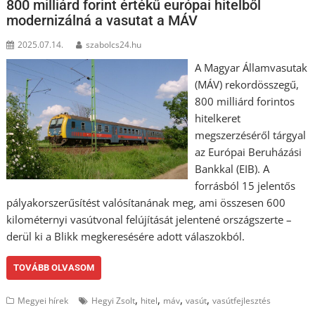
800 milliárd forint értékű európai hitelből
modernizálná a vasutat a MÁV
2025.07.14.
szabolcs24.hu
A Magyar Államvasutak
(MÁV) rekordösszegű,
800 milliárd forintos
hitelkeret
megszerzéséről tárgyal
az Európai Beruházási
Bankkal (EIB). A
forrásból 15 jelentős
pályakorszerűsítést valósítanának meg, ami összesen 600
kilométernyi vasútvonal felújítását jelentené országszerte –
derül ki a Blikk megkeresésére adott válaszokból.
TOVÁBB OLVASOM
,
,
,
,
Megyei hírek
Hegyi Zsolt
hitel
máv
vasút
vasútfejlesztés