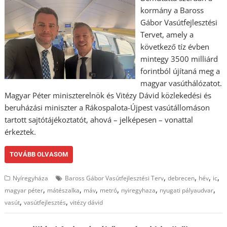
kormány a Baross
Gábor Vasútfejlesztési
Tervet, amely a
következő tíz évben
mintegy 3500 milliárd
forintból újítaná meg a
magyar vasúthálózatot.
Magyar Péter miniszterelnök és Vitézy Dávid közlekedési és
beruházási miniszter a Rákospalota-Újpest vasútállomáson
tartott sajtótájékoztatót, ahová – jelképesen – vonattal
érkeztek.
TOVÁBB OLVASOM
,
,
,
,
Nyíregyháza
Baross Gábor Vasútfejlesztési Terv
debrecen
hév
ic
,
,
,
,
,
,
magyar péter
mátészalka
máv
metró
nyiregyhaza
nyugati pályaudvar
,
,
vasút
vasútfejlesztés
vitézy dávid