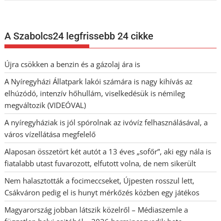
A Szabolcs24 legfrissebb 24 cikke
Újra csökken a benzin és a gázolaj ára is
A Nyíregyházi Állatpark lakói számára is nagy kihívás az
elhúzódó, intenzív hőhullám, viselkedésük is némileg
megváltozik (VIDEÓVAL)
A nyíregyháziak is jól spórolnak az ivóvíz felhasználásával, a
város vízellátása megfelelő
Alaposan összetört két autót a 13 éves „sofőr”, aki egy nála is
fiatalabb utast fuvarozott, elfutott volna, de nem sikerült
Nem halasztották a focimeccseket, Újpesten rosszul lett,
Csákváron pedig el is hunyt mérkőzés közben egy játékos
Magyarország jobban látszik közelről – Médiaszemle a