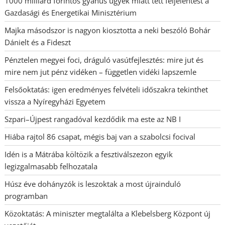
1000 milliárd forintos gyanús ügyek miatt tett feljelentést a
Gazdasági és Energetikai Minisztérium
Majka másodszor is nagyon kiosztotta a neki beszóló Bohár
Dánielt és a Fideszt
Pénztelen megyei foci, dráguló vasútfejlesztés: mire jut és
mire nem jut pénz vidéken – független vidéki lapszemle
Felsőoktatás: igen eredményes felvételi időszakra tekinthet
vissza a Nyíregyházi Egyetem
Szpari–Újpest rangadóval kezdődik ma este az NB I
Hiába rajtol 86 csapat, mégis baj van a szabolcsi focival
Idén is a Mátrába költözik a fesztiválszezon egyik
legizgalmasabb felhozatala
Húsz éve dohányzók is leszoktak a most újrainduló
programban
Közoktatás: A miniszter megtalálta a Klebelsberg Központ új