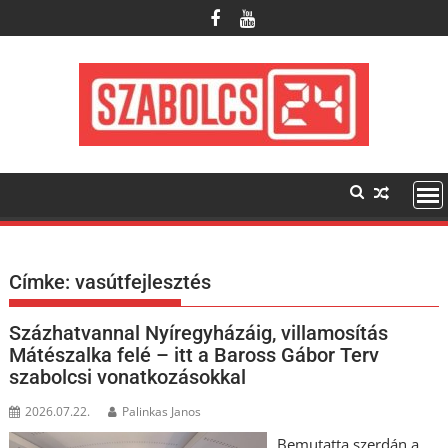
Skip
to
content
Címke:
vasútfejlesztés
Százhatvannal Nyíregyházáig, villamosítás
Mátészalka felé – itt a Baross Gábor Terv
szabolcsi vonatkozásokkal
2026.07.22.
Palinkas Janos
Bemutatta szerdán a