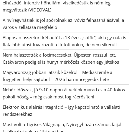
elhúzódó, intenzív hőhullám, viselkedésük is némileg
megváltozik (VIDEÓVAL)
A nyíregyháziak is jól spórolnak az ivóvíz felhasználásával, a
város vízellátása megfelelő
Alaposan összetört két autót a 13 éves „sofőr”, aki egy nála is
fiatalabb utast fuvarozott, elfutott volna, de nem sikerült
Nem halasztották a focimeccseket, Újpesten rosszul lett,
Csákváron pedig el is hunyt mérkőzés közben egy játékos
Magyarország jobban látszik közelről – Médiaszemle a
független helyi sajtóból – 2026 harmincegyedik hete
Nehéz időszak, jó 9-10 napon át velünk marad ez a 40 fokos
pokoli hőség – még csak most fog ráerősíteni
Elektronikus aláírás integráció – Így kapcsolható a vállalati
rendszerekhez
Most volt a Tigrisek Világnapja, Nyíregyházán számos fajjal
találkozhatunk az állatparkban