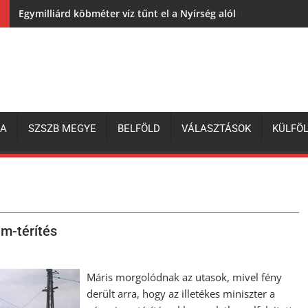
Egymilliárd köbméter víz tűnt el a Nyírség alól
ZA
SZSZB MEGYE
BELFÖLD
VÁLASZTÁSOK
KÜLFÖ
em-térítés
Máris morgolódnak az utasok, mivel fény
derült arra, hogy az illetékes miniszter a