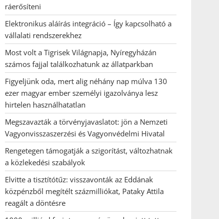
ráerősíteni
Elektronikus aláírás integráció – Így kapcsolható a
vállalati rendszerekhez
Most volt a Tigrisek Világnapja, Nyíregyházán
számos fajjal találkozhatunk az állatparkban
Figyeljünk oda, mert alig néhány nap múlva 130
ezer magyar ember személyi igazolványa lesz
hirtelen használhatatlan
Megszavazták a törvényjavaslatot: jön a Nemzeti
Vagyonvisszaszerzési és Vagyonvédelmi Hivatal
Rengetegen támogatják a szigorítást, változhatnak
a közlekedési szabályok
Elvitte a tisztítótűz: visszavonták az Eddának
közpénzből megítélt százmilliókat, Pataky Attila
reagált a döntésre