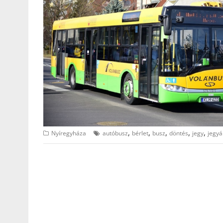
,
,
,
,
,
Nyíregyháza
autóbusz
bérlet
busz
döntés
jegy
jegyá