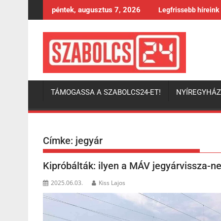
Skip
péntek, augusztus 7, 2026
Legfrissebb híreink
to
content
TÁMOGASSA A SZABOLCS24-ET!
NYÍREGYHÁ
Címke:
jegyár
Kipróbálták: ilyen a MÁV jegyárvissza-n
2025.06.03.
Kiss Lajos