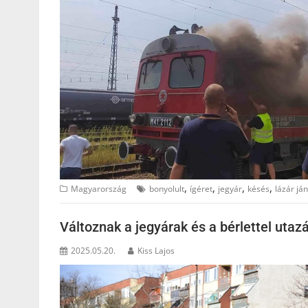
,
,
,
,
Magyarország
bonyolult
ígéret
jegyár
késés
lázár já
Változnak a jegyárak és a bérlettel uta
2025.05.20.
Kiss Lajos