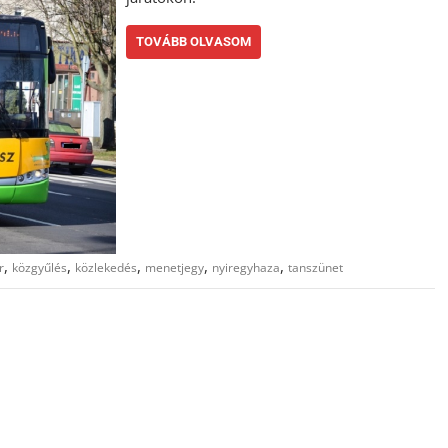
TOVÁBB OLVASOM
,
,
,
,
,
r
közgyűlés
közlekedés
menetjegy
nyiregyhaza
tanszünet