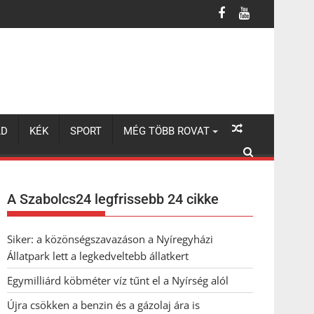
LD
KÉK
SPORT
MÉG TÖBB ROVAT
A Szabolcs24 legfrissebb 24 cikke
Siker: a közönségszavazáson a Nyíregyházi
Állatpark lett a legkedveltebb állatkert
Egymilliárd köbméter víz tűnt el a Nyírség alól
Újra csökken a benzin és a gázolaj ára is