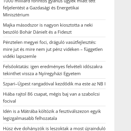
1000 milliárd forintos gyanús ügyek miatt tett
feljelentést a Gazdasági és Energetikai
Minisztérium
Majka másodszor is nagyon kiosztotta a neki
beszóló Bohár Dánielt és a Fideszt
Pénztelen megyei foci, dráguló vasútfejlesztés:
mire jut és mire nem jut pénz vidéken – független
vidéki lapszemle
Felsőoktatás: igen eredményes felvételi időszakra
tekinthet vissza a Nyíregyházi Egyetem
Szpari–Újpest rangadóval kezdődik ma este az NB I
Hiába rajtol 86 csapat, mégis baj van a szabolcsi
focival
Idén is a Mátrába költözik a fesztiválszezon egyik
legizgalmasabb felhozatala
Húsz éve dohányzók is leszoktak a most újrainduló