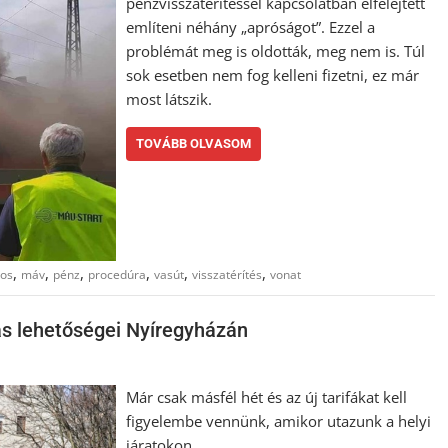
pénzvisszatérítéssel kapcsolatban elfelejtett
említeni néhány „apróságot”. Ezzel a
problémát meg is oldották, meg nem is. Túl
sok esetben nem fog kelleni fizetni, ez már
most látszik.
TOVÁBB OLVASOM
,
,
,
,
,
,
nos
máv
pénz
procedúra
vasút
visszatérítés
vonat
zás lehetőségei Nyíregyházán
Már csak másfél hét és az új tarifákat kell
figyelembe vennünk, amikor utazunk a helyi
járatokon.