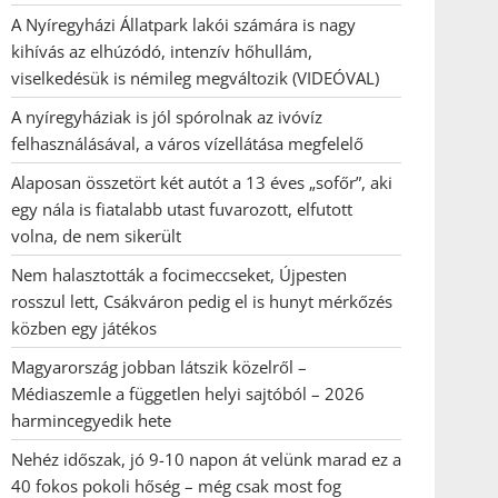
A Nyíregyházi Állatpark lakói számára is nagy
kihívás az elhúzódó, intenzív hőhullám,
viselkedésük is némileg megváltozik (VIDEÓVAL)
A nyíregyháziak is jól spórolnak az ivóvíz
felhasználásával, a város vízellátása megfelelő
Alaposan összetört két autót a 13 éves „sofőr”, aki
egy nála is fiatalabb utast fuvarozott, elfutott
volna, de nem sikerült
Nem halasztották a focimeccseket, Újpesten
rosszul lett, Csákváron pedig el is hunyt mérkőzés
közben egy játékos
Magyarország jobban látszik közelről –
Médiaszemle a független helyi sajtóból – 2026
harmincegyedik hete
Nehéz időszak, jó 9-10 napon át velünk marad ez a
40 fokos pokoli hőség – még csak most fog