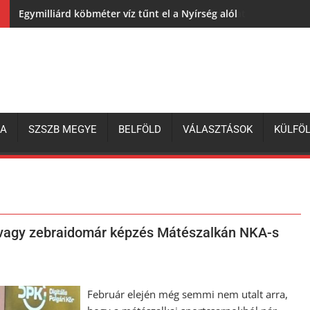
Egymilliárd köbméter víz tűnt el a Nyírség alól
ZA
SZSZB MEGYE
BELFÖLD
VÁLASZTÁSOK
KÜLFÖ
 avagy zebraidomár képzés Mátészalkán NKA-s
Február elején még semmi nem utalt arra,