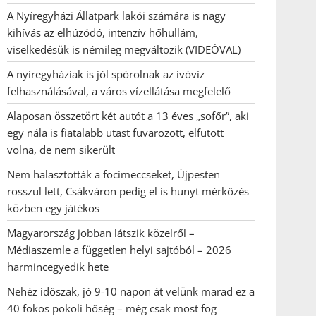
A Nyíregyházi Állatpark lakói számára is nagy
kihívás az elhúzódó, intenzív hőhullám,
viselkedésük is némileg megváltozik (VIDEÓVAL)
A nyíregyháziak is jól spórolnak az ivóvíz
felhasználásával, a város vízellátása megfelelő
Alaposan összetört két autót a 13 éves „sofőr”, aki
egy nála is fiatalabb utast fuvarozott, elfutott
volna, de nem sikerült
Nem halasztották a focimeccseket, Újpesten
rosszul lett, Csákváron pedig el is hunyt mérkőzés
közben egy játékos
Magyarország jobban látszik közelről –
Médiaszemle a független helyi sajtóból – 2026
harmincegyedik hete
Nehéz időszak, jó 9-10 napon át velünk marad ez a
40 fokos pokoli hőség – még csak most fog