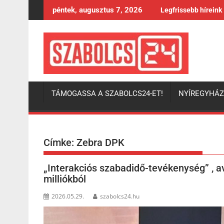
Skip
péntek, augusztus 7, 2026
Legfrissebb híreink
to
content
TÁMOGASSA A SZABOLCS24-ET!
NYÍREGYHÁ
Címke:
Zebra DPK
„Interakciós szabadidő-tevékenység” ,
milliókból
2026.05.29.
szabolcs24.hu