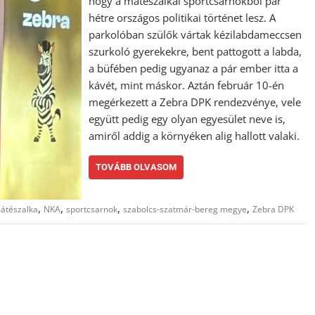
hogy a mátészalkai sportcsarnokból pár
hétre országos politikai történet lesz. A
parkolóban szülők vártak kézilabdameccsen
szurkoló gyerekekre, bent pattogott a labda,
a büfében pedig ugyanaz a pár ember itta a
kávét, mint máskor. Aztán február 10-én
megérkezett a Zebra DPK rendezvénye, vele
együtt pedig egy olyan egyesület neve is,
amiről addig a környéken alig hallott valaki.
TOVÁBB OLVASOM
,
,
,
,
átészalka
NKA
sportcsarnok
szabolcs-szatmár-bereg megye
Zebra DPK