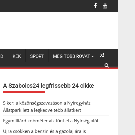
LD
KÉK
SPORT
MÉG TÖBB ROVAT
A Szabolcs24 legfrissebb 24 cikke
Siker: a közönségszavazáson a Nyíregyházi
Állatpark lett a legkedveltebb állatkert
Egymilliárd köbméter víz tűnt el a Nyírség alól
Újra csökken a benzin és a gázolaj ára is