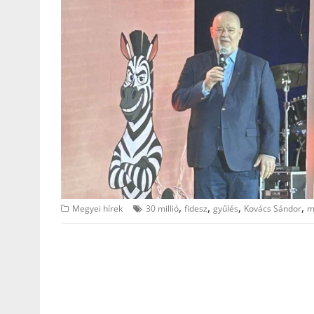
,
,
,
,
Megyei hírek
30 millió
fidesz
gyűlés
Kovács Sándor
m