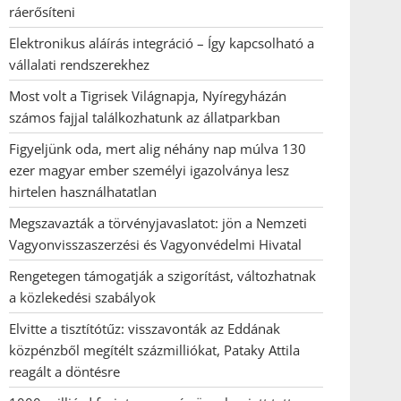
ráerősíteni
Elektronikus aláírás integráció – Így kapcsolható a
vállalati rendszerekhez
Most volt a Tigrisek Világnapja, Nyíregyházán
számos fajjal találkozhatunk az állatparkban
Figyeljünk oda, mert alig néhány nap múlva 130
ezer magyar ember személyi igazolványa lesz
hirtelen használhatatlan
Megszavazták a törvényjavaslatot: jön a Nemzeti
Vagyonvisszaszerzési és Vagyonvédelmi Hivatal
Rengetegen támogatják a szigorítást, változhatnak
a közlekedési szabályok
Elvitte a tisztítótűz: visszavonták az Eddának
közpénzből megítélt százmilliókat, Pataky Attila
reagált a döntésre