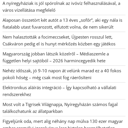
A nyíregyháziak is jól spórolnak az ivóvíz felhasználásával, a
város vízellátása megfelelő
Alaposan összetört két autót a 13 éves „sofőr”, aki egy nála is
fiatalabb utast fuvarozott, elfutott volna, de nem sikerült
Nem halasztották a focimeccseket, Újpesten rosszul lett,
Csákváron pedig el is hunyt mérkőzés közben egy játékos
Magyarország jobban látszik közelről – Médiaszemle a
független helyi sajtóból – 2026 harmincegyedik hete
Nehéz időszak, jó 9-10 napon át velünk marad ez a 40 fokos
pokoli hőség – még csak most fog ráerősíteni
Elektronikus aláírás integráció – Így kapcsolható a vállalati
rendszerekhez
Most volt a Tigrisek Világnapja, Nyíregyházán számos fajjal
találkozhatunk az állatparkban
Figyeljünk oda, mert alig néhány nap múlva 130 ezer magyar