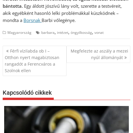
bántotta.
Egy áldott jószívű lány volt, szerette a testvéreit,
akik egyébként hasonló lelki problémákkal küszködnek –
mondta a
Borsnak
Barbi vőlegénye.
,
,
,
Magyarország
barbara
intézet
öngyilkosság
vonat
Bejegyzés
Férfi vízilabda ob I –
Megfelezte az aszály a mezei
navigáció
Otthon nyert magabiztosan
nyúl állományát
rangadót a Ferencváros a
Szolnok ellen
Kapcsolódó cikkek