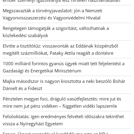
ember személyi igazolványa lesz hirtelen használhatatlan
Megszavazták a törvényjavaslatot: jön a Nemzeti
Vagyonvisszaszerzési és Vagyonvédelmi Hivatal
Rengetegen támogatják a szigorítást, változhatnak a
közlekedési szabályok
Elvitte a tisztítótűz: visszavonták az Eddának közpénzből
megítélt százmilliókat, Pataky Attila reagált a döntésre
1000 milliárd forintos gyanús ügyek miatt tett feljelentést a
Gazdasági és Energetikai Minisztérium
Majka másodszor is nagyon kiosztotta a neki beszóló Bohár
Dánielt és a Fideszt
Pénztelen megyei foci, dráguló vasútfejlesztés: mire jut és
mire nem jut pénz vidéken – független vidéki lapszemle
Felsőoktatás: igen eredményes felvételi időszakra tekinthet
vissza a Nyíregyházi Egyetem