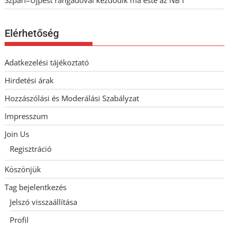
Szpari–Újpest rangadóval kezdődik ma este az NB I
Elérhetőség
Adatkezelési tájékoztató
Hirdetési árak
Hozzászólási és Moderálási Szabályzat
Impresszum
Join Us
Regisztráció
Köszönjük
Tag bejelentkezés
Jelszó visszaállítása
Profil