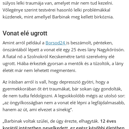
súlyos lelki traumája van, amelyet már nem tud kezelni.
Vőlegénye szerint testvérei hasonló lelki problémákkal
küzdenek, mint amellyel Barbinak meg kellett birkóznia.
Vonat elé ugrott
Amint arról például a
Borsod24
is beszámolt, pénteken,
önszántából lépett a vonat elé egy 25 éves lány Nagykőrösön.
A fiatal nő a Szolnokról Kecskemétre tartó szerelvény elé
ugrott. Hiába érkeztek gyorsan a mentők és a tűzoltók, a lány
életét már nem lehetett megmenteni.
Az írásban arról is vall, hogy depresszió gyötri, hogy a
gyermekkorában őt ért traumákat, bár sokan úgy gondolták,
de nem tudta feldolgozni. A legsokkolóbb mégis az utolsó sor:
„az öngyilkosságban nem a vonat elé lépni a legfájdalmasabb,
hanem az út, ami elvezet a sínekig”.
„Barbinak voltak szülei, de úgy érezte, elhagyták.
12 éves
korától intézetben nevelkedett, ez egész későbbi életében