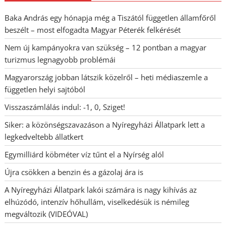
Baka András egy hónapja még a Tiszától független államfőről
beszélt – most elfogadta Magyar Péterék felkérését
Nem új kampányokra van szükség – 12 pontban a magyar
turizmus legnagyobb problémái
Magyarország jobban látszik közelről – heti médiaszemle a
független helyi sajtóból
Visszaszámlálás indul: -1, 0, Sziget!
Siker: a közönségszavazáson a Nyíregyházi Állatpark lett a
legkedveltebb állatkert
Egymilliárd köbméter víz tűnt el a Nyírség alól
Újra csökken a benzin és a gázolaj ára is
A Nyíregyházi Állatpark lakói számára is nagy kihívás az
elhúzódó, intenzív hőhullám, viselkedésük is némileg
megváltozik (VIDEÓVAL)