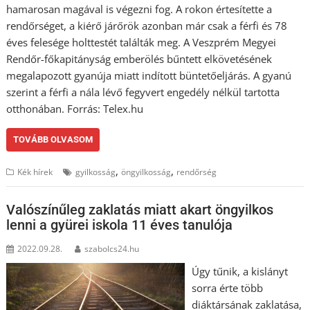
hamarosan magával is végezni fog. A rokon értesítette a
rendőrséget, a kiérő járőrök azonban már csak a férfi és 78
éves felesége holttestét találták meg. A Veszprém Megyei
Rendőr-főkapitányság emberölés bűntett elkövetésének
megalapozott gyanúja miatt indított büntetőeljárás. A gyanú
szerint a férfi a nála lévő fegyvert engedély nélkül tartotta
otthonában. Forrás: Telex.hu
TOVÁBB OLVASOM
,
,
Kék hírek
gyilkosság
öngyilkosság
rendőrség
Valószínűleg zaklatás miatt akart öngyilkos
lenni a gyürei iskola 11 éves tanulója
2022.09.28.
szabolcs24.hu
Úgy tűnik, a kislányt
sorra érte több
diáktársának zaklatása,