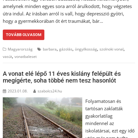
amelynek minden egyes sora arról árulkodott, hogy végzetes
útra indul. Az írásban arról is vall, hogy depresszió gyötri,
hogy a gyermekkorában őt ért traumákat, bár…
TOVÁBB OLVASOM
,
,
,
,
Magyarország
barbara
gázolás
öngyilkosság
szolnoki vonal
,
vasút
vonatbaleset
A vonat elé lépő 11 éves kislány felépült és
megígérte, soha többé nem tesz hasonlót
2023.01.08.
szabolcs24.hu
Folyamatosan és
tartósan zaklatták
gyakorlatilag
mindennel az
iskolatársai, ezt egy idő
után már nem tudta