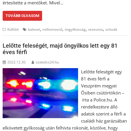
értesítette a mentőket. Mivel…
TOVÁBB OLVASOM
,
,
,
,
Külföld
baleset
milliomosnő
öngyilkosság
rezesova
szlovák
Lelőtte feleségét, majd öngyilkos lett egy 81
éves férfi
2022.12.30.
szabolcs24.hu
Lelőtte feleségét egy
81 éves férfi a
Veszprém megyei
Ősiben csütörtökön –
írta a Police.hu. A
rendelkezésre álló
adatok szerint a férfi a
családi ház garázsában
elkövetett gyilkosság után felhívta rokonát, közölve, hogy