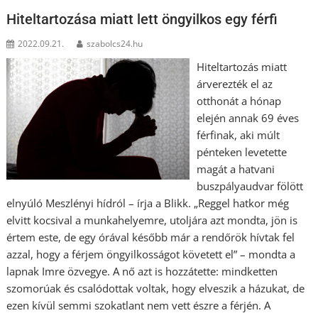
Hiteltartozása miatt lett öngyilkos egy férfi
2022.09.21.
szabolcs24.hu
Hiteltartozás miatt
árverezték el az
otthonát a hónap
elején annak 69 éves
férfinak, aki múlt
pénteken levetette
magát a hatvani
buszpályaudvar fölött
elnyúló Meszlényi hídról – írja a Blikk. „Reggel hatkor még
elvitt kocsival a munkahelyemre, utoljára azt mondta, jön is
értem este, de egy órával később már a rendőrök hívtak fel
azzal, hogy a férjem öngyilkosságot követett el” – mondta a
lapnak Imre özvegye. A nő azt is hozzátette: mindketten
szomorúak és csalódottak voltak, hogy elveszik a házukat, de
ezen kívül semmi szokatlant nem vett észre a férjén. A