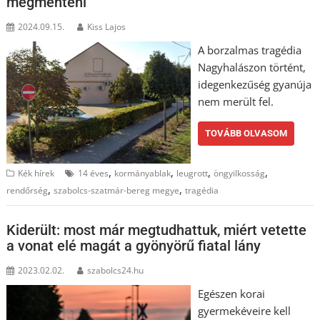
megmenteni
2024.09.15.
Kiss Lajos
A borzalmas tragédia
Nagyhalászon történt,
idegenkezűség gyanúja
nem merült fel.
TOVÁBB OLVASOM
,
,
,
,
Kék hírek
14 éves
kormányablak
leugrott
öngyilkosság
,
,
rendőrség
szabolcs-szatmár-bereg megye
tragédia
Kiderült: most már megtudhattuk, miért vetette
a vonat elé magát a gyönyörű fiatal lány
2023.02.02.
szabolcs24.hu
Egészen korai
gyermekéveire kell