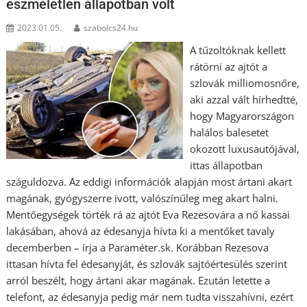
eszméletlen állapotban volt
2023.01.05.
szabolcs24.hu
A tűzoltóknak kellett
rátörni az ajtót a
szlovák milliomosnőre,
aki azzal vált hírhedtté,
hogy Magyarországon
halálos balesetet
okozott luxusautójával,
ittas állapotban
száguldozva. Az eddigi információk alapján most ártani akart
magának, gyógyszerre ivott, valószínűleg meg akart halni.
Mentőegységek törték rá az ajtót Eva Rezesovára a nő kassai
lakásában, ahová az édesanyja hívta ki a mentőket tavaly
decemberben – írja a Paraméter.sk. Korábban Rezesova
ittasan hívta fel édesanyját, és szlovák sajtóértesülés szerint
arról beszélt, hogy ártani akar magának. Ezután letette a
telefont, az édesanyja pedig már nem tudta visszahívni, ezért