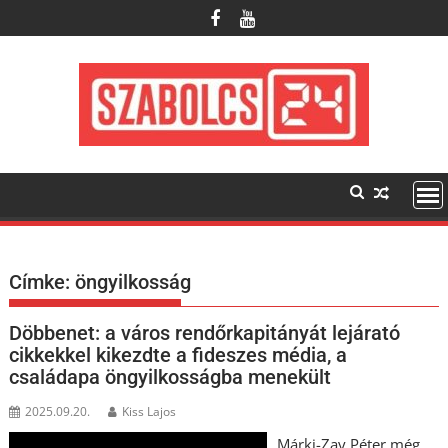
Skip
to
content
Címke:
öngyilkosság
Döbbenet: a város rendőrkapitányát lejárató
cikkekkel kikezdte a fideszes média, a
családapa öngyilkosságba menekült
2025.09.20.
Kiss Lajos
Márki-Zay Péter még