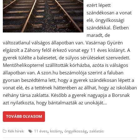
ezért lépett
szándékosan a vonat
elé, öngyilkossági
szándékkal. Életben
maradt, de
változatlanul válságos állapotban van. Vasárnap Gyürén
elgázolt a Záhony felől érkező vonat egy 11 éves kislányt. A
gyerek túlélte a balesetet, de súlyos sérüléseket szenvedett.
Mentőhelikopterrel szállították kórházba, azóta is válságos
állapotban van. A szon.hu beszámolója szerint a faluban
gyorsan beszédtéma lett, hogy a gyerek szándékosan lépett a
vonat elé, és a tettének hátterében az állhat, hogy az iskolában
néhány társa zaklatta. Később a gyerek nagyapja a Borsnak
azt nyilatkozta, hogy bántalmazták az unokáját…
TOVÁBB OLVASOM
,
,
,
Kék hírek
11 éves
kislány
öngyilkosság
zaklatás