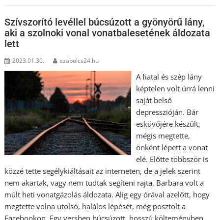
Szívszorító levéllel búcsúzott a gyönyörű lány,
aki a szolnoki vonal vonatbalesetének áldozata
lett
2023.01.30.
szabolcs24.hu
A fiatal és szép lány
képtelen volt úrrá lenni
saját belső
depresszióján. Bár
esküvőjére készült,
mégis megtette,
önként lépett a vonat
elé. Előtte többször is
közzé tette segélykiáltásait az interneten, de a jelek szerint
nem akartak, vagy nem tudtak segíteni rajta. Barbara volt a
múlt heti vonatgázolás áldozata. Alig egy órával azelőtt, hogy
megtette volna utolsó, halálos lépését, még posztolt a
Facebookon. Egy versben búcsúzott, hosszú költeményben,