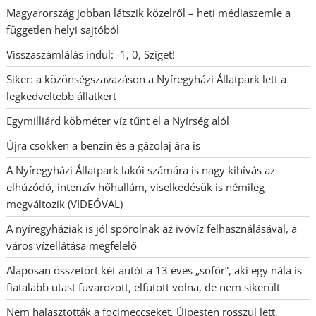
Magyarország jobban látszik közelről – heti médiaszemle a
független helyi sajtóból
Visszaszámlálás indul: -1, 0, Sziget!
Siker: a közönségszavazáson a Nyíregyházi Állatpark lett a
legkedveltebb állatkert
Egymilliárd köbméter víz tűnt el a Nyírség alól
Újra csökken a benzin és a gázolaj ára is
A Nyíregyházi Állatpark lakói számára is nagy kihívás az
elhúzódó, intenzív hőhullám, viselkedésük is némileg
megváltozik (VIDEÓVAL)
A nyíregyháziak is jól spórolnak az ivóvíz felhasználásával, a
város vízellátása megfelelő
Alaposan összetört két autót a 13 éves „sofőr”, aki egy nála is
fiatalabb utast fuvarozott, elfutott volna, de nem sikerült
Nem halasztották a focimeccseket, Újpesten rosszul lett,