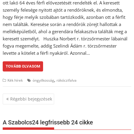
ott lakó 64 éves férfi elővezetését rendelték el. A keresett
személy felesége nyitott ajtót a rendőröknek, és elmondta,
hogy férje melyik szobában tartózkodik, azonban ott a férfit
nem találták. Keresése során a rendőrök zörejt hallottak a
melléképületből, ahol a gerendára felakasztva találták meg a
keresett személyt. Huszka Norbert r. törzsőrmester lábainál
fogva megemelte, addig Szelindi Ádám r. törzsőrmester
levette a kötelet a férfi nyakáról. Azonnal…
TOVÁBB OLVASOM
,
Kék hírek
öngyilkosság
rákóczifalva
Bejegyzés
Régebbi bejegyzések
navigáció
A Szabolcs24 legfrissebb 24 cikke