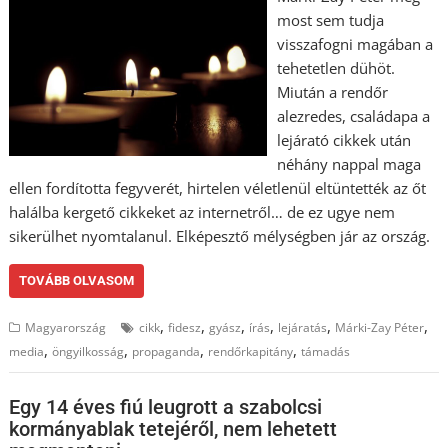
most sem tudja
visszafogni magában a
tehetetlen dühöt.
Miután a rendőr
alezredes, családapa a
lejárató cikkek után
néhány nappal maga
ellen fordította fegyverét, hirtelen véletlenül eltüntették az őt
halálba kergető cikkeket az internetről… de ez ugye nem
sikerülhet nyomtalanul. Elképesztő mélységben jár az ország.
TOVÁBB OLVASOM
,
,
,
,
,
,
Magyarország
cikk
fidesz
gyász
írás
lejáratás
Márki-Zay Péter
,
,
,
,
media
öngyilkosság
propaganda
rendőrkapitány
támadás
Egy 14 éves fiú leugrott a szabolcsi
kormányablak tetejéről, nem lehetett