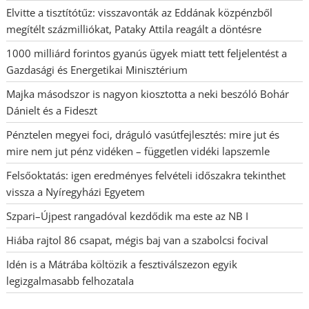
Elvitte a tisztítótűz: visszavonták az Eddának közpénzből
megítélt százmilliókat, Pataky Attila reagált a döntésre
1000 milliárd forintos gyanús ügyek miatt tett feljelentést a
Gazdasági és Energetikai Minisztérium
Majka másodszor is nagyon kiosztotta a neki beszóló Bohár
Dánielt és a Fideszt
Pénztelen megyei foci, dráguló vasútfejlesztés: mire jut és
mire nem jut pénz vidéken – független vidéki lapszemle
Felsőoktatás: igen eredményes felvételi időszakra tekinthet
vissza a Nyíregyházi Egyetem
Szpari–Újpest rangadóval kezdődik ma este az NB I
Hiába rajtol 86 csapat, mégis baj van a szabolcsi focival
Idén is a Mátrába költözik a fesztiválszezon egyik
legizgalmasabb felhozatala