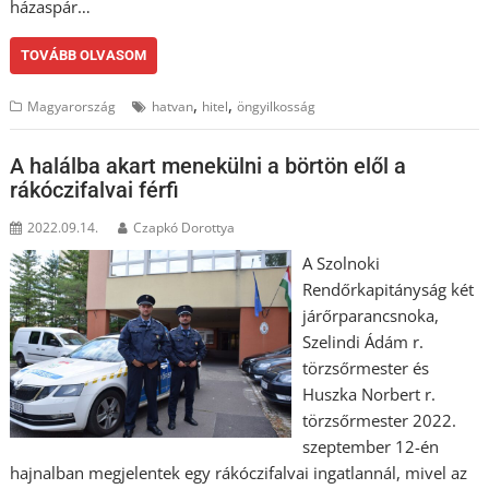
házaspár…
TOVÁBB OLVASOM
,
,
Magyarország
hatvan
hitel
öngyilkosság
A halálba akart menekülni a börtön elől a
rákóczifalvai férfi
2022.09.14.
Czapkó Dorottya
A Szolnoki
Rendőrkapitányság két
járőrparancsnoka,
Szelindi Ádám r.
törzsőrmester és
Huszka Norbert r.
törzsőrmester 2022.
szeptember 12-én
hajnalban megjelentek egy rákóczifalvai ingatlannál, mivel az