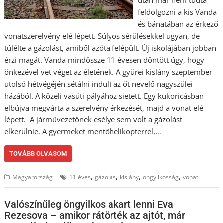
feldolgozni a kis Vanda
és bánatában az érkező
vonatszerelvény elé lépett. Súlyos sérülésekkel ugyan, de
túlélte a gázolást, amiből azóta felépült. Új iskolájában jobban
érzi magát. Vanda mindössze 11 évesen döntött úgy, hogy
önkezével vet véget az életének. A gyürei kislány szeptember
utolsó hétvégéjén sétálni indult az őt nevelő nagyszülei
házából. A közeli vasúti pályához sietett. Egy kukoricásban
elbújva megvárta a szerelvény érkezését, majd a vonat elé
lépett. A járművezetőnek esélye sem volt a gázolást
elkerülnie. A gyermeket mentőhelikopterrel,…
TOVÁBB OLVASOM
,
,
,
,
Magyarország
11 éves
gázolás
kislány
öngyilkosság
vonat
Valószínűleg öngyilkos akart lenni Eva
Rezesova – amikor rátörték az ajtót, már