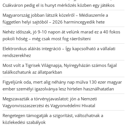
Csákváron pedig el is hunyt mérkőzés közben egy játékos
Magyarország jobban látszik közelről – Médiaszemle a
független helyi sajtóból – 2026 harmincegyedik hete
Nehéz időszak, jó 9-10 napon át velünk marad ez a 40 fokos
pokoli hőség – még csak most fog ráerősíteni
Elektronikus aláírás integráció – Így kapcsolható a vállalati
rendszerekhez
Most volt a Tigrisek Világnapja, Nyíregyházán számos fajjal
találkozhatunk az állatparkban
Figyeljünk oda, mert alig néhány nap múlva 130 ezer magyar
ember személyi igazolványa lesz hirtelen használhatatlan
Megszavazták a törvényjavaslatot: jön a Nemzeti
Vagyonvisszaszerzési és Vagyonvédelmi Hivatal
Rengetegen támogatják a szigorítást, változhatnak a
közlekedési szabályok