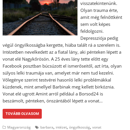
visszatekintenünk.
Olyan trauma érte,
amit még felnőttként
sem volt képes
feldolgozni.
Depressziója pedig
végül öngyilkosságba kergette, hiába talált rá a szerelem is.
Intézetben nevelkedett az a fiatal lány, aki pénteken lépett a
vonat elé Nagykőrösön. A 25 éves lány tette előtt egy
Facebook posztban búcsúzott el ismerőseitől, azt írta, olyan
súlyos lelki traumája van, amelyet már nem tud kezelni.
Vőlegénye szerint testvérei hasonló lelki problémákkal
küzdenek, mint amellyel Barbinak meg kellett birkóznia.
Vonat elé ugrott Amint arról például a Borsod24 is
beszámolt, pénteken, önszántából lépett a vonat…
TOVÁBB OLVASOM
,
,
,
Magyarország
barbara
intézet
öngyilkosság
vonat