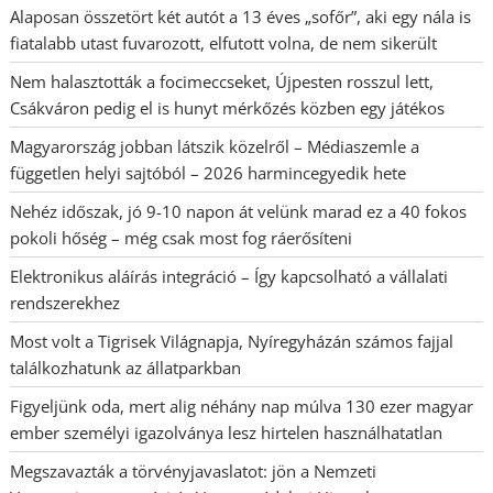
Alaposan összetört két autót a 13 éves „sofőr”, aki egy nála is
fiatalabb utast fuvarozott, elfutott volna, de nem sikerült
Nem halasztották a focimeccseket, Újpesten rosszul lett,
Csákváron pedig el is hunyt mérkőzés közben egy játékos
Magyarország jobban látszik közelről – Médiaszemle a
független helyi sajtóból – 2026 harmincegyedik hete
Nehéz időszak, jó 9-10 napon át velünk marad ez a 40 fokos
pokoli hőség – még csak most fog ráerősíteni
Elektronikus aláírás integráció – Így kapcsolható a vállalati
rendszerekhez
Most volt a Tigrisek Világnapja, Nyíregyházán számos fajjal
találkozhatunk az állatparkban
Figyeljünk oda, mert alig néhány nap múlva 130 ezer magyar
ember személyi igazolványa lesz hirtelen használhatatlan
Megszavazták a törvényjavaslatot: jön a Nemzeti