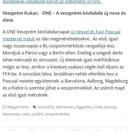
döntésével veszélybe került az intézmény jó híre.
Veszprém Kukac: ONE – A veszprémi kézilabda új neve és
élete
A ONE Veszprém kézilabdacsapat
új névvel és Xavi Pascual
mesterrel indult
az idei megmérettetésekre.. Az első, igazi
nagy összecsapás a BL-csoportmérkőzés rangadója lesz.
Mondjuk a Párizs vagy a Berlin ellen. Esetleg a szegedi derbi
lehet mérvadó és útmutató. Új életének igazi mérföldköve
mégis az lesz, amikor a kieséses szakasz végén kell eljutni az
FF4-be. A sorsolást látva, brutálisan nehéz ellenfele lesz a
Pascual vezette együttesnek: a Barcelona, Aalborg, Magdeburg
és a Kielce is szembe jöhet a veszprémiekkel. Az számít majd
az első igazi mércének.
,
,
,
,
,
Megyei hírek
borsod24
debreciner
független
hírek
kecsup
,
,
,
lapszemle
sajtó
szol24
veszprémkukac
Bejegyzés