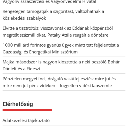
Vagyonvisszaszerzési és Vagyonvédelmi Hivatal
Rengetegen támogatják a szigorítást, változhatnak a
közlekedési szabályok
Elvitte a tisztítótűz: visszavonták az Eddának közpénzből
megítélt százmilliókat, Pataky Attila reagált a döntésre
1000 milliárd forintos gyanús ügyek miatt tett feljelentést a
Gazdasági és Energetikai Minisztérium
Majka másodszor is nagyon kiosztotta a neki beszóló Bohár
Dánielt és a Fideszt
Pénztelen megyei foci, dráguló vasútfejlesztés: mire jut és
mire nem jut pénz vidéken – független vidéki lapszemle
Elérhetőség
Adatkezelési tájékoztató