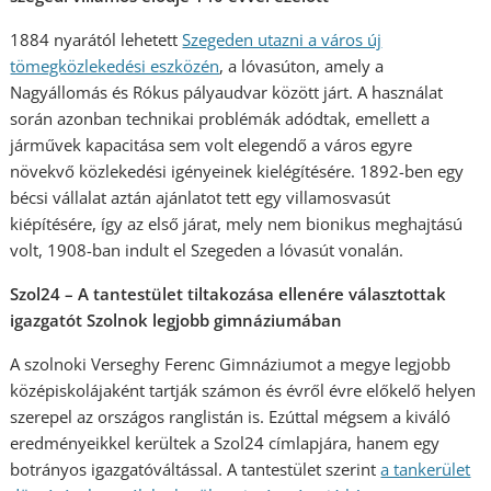
1884 nyarától lehetett
Szegeden utazni a város új
tömegközlekedési eszközén
, a lóvasúton, amely a
Nagyállomás és Rókus pályaudvar között járt. A használat
során azonban technikai problémák adódtak, emellett a
járművek kapacitása sem volt elegendő a város egyre
növekvő közlekedési igényeinek kielégítésére. 1892-ben egy
bécsi vállalat aztán ajánlatot tett egy villamosvasút
kiépítésére, így az első járat, mely nem bionikus meghajtású
volt, 1908-ban indult el Szegeden a lóvasút vonalán.
Szol24 – A tantestület tiltakozása ellenére választottak
igazgatót Szolnok legjobb gimnáziumában
A szolnoki Verseghy Ferenc Gimnáziumot a megye legjobb
középiskolájaként tartják számon és évről évre előkelő helyen
szerepel az országos ranglistán is. Ezúttal mégsem a kiváló
eredményeikkel kerültek a Szol24 címlapjára, hanem egy
botrányos igazgatóváltással. A tantestület szerint
a tankerület