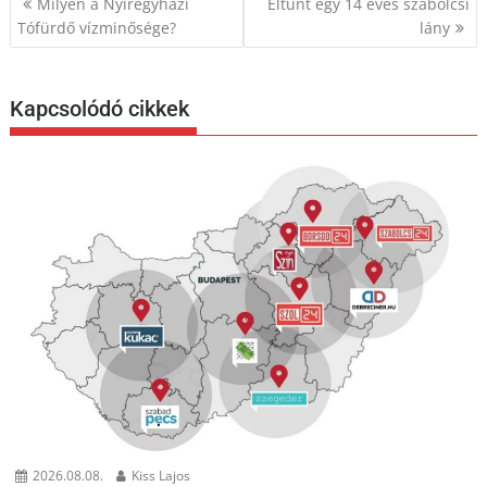
Milyen a Nyíregyházi
Eltűnt egy 14 éves szabolcsi
navigáció
Tófürdő vízminősége?
lány
Kapcsolódó cikkek
2026.08.08.
Kiss Lajos