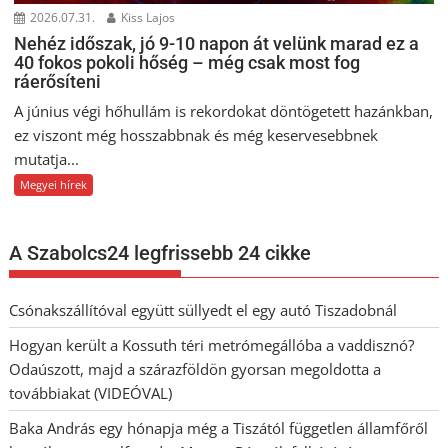
2026.07.31.
Kiss Lajos
Nehéz időszak, jó 9-10 napon át velünk marad ez a
40 fokos pokoli hőség – még csak most fog
ráerősíteni
A június végi hőhullám is rekordokat döntögetett hazánkban,
ez viszont még hosszabbnak és még keservesebbnek
mutatja...
Megyei hírek
A Szabolcs24 legfrissebb 24 cikke
Csónakszállítóval együtt süllyedt el egy autó Tiszadobnál
Hogyan került a Kossuth téri metrómegállóba a vaddisznó?
Odaúszott, majd a szárazföldön gyorsan megoldotta a
továbbiakat (VIDEÓVAL)
Baka András egy hónapja még a Tiszától független államfőről