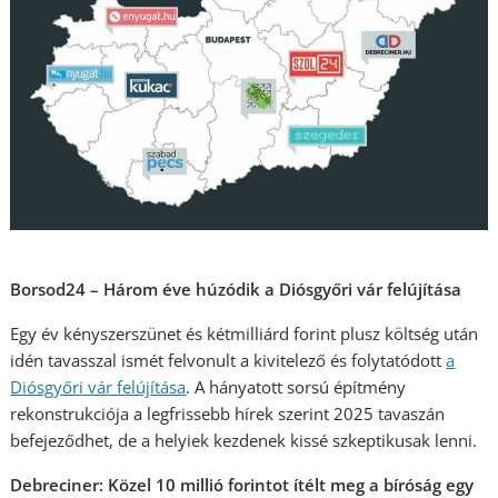
Borsod24 – Három éve húzódik a Diósgyőri vár felújítása
Egy év kényszerszünet és kétmilliárd forint plusz költség után
idén tavasszal ismét felvonult a kivitelező és folytatódott
a
Diósgyőri vár felújítása
. A hányatott sorsú építmény
rekonstrukciója a legfrissebb hírek szerint 2025 tavaszán
befejeződhet, de a helyiek kezdenek kissé szkeptikusak lenni.
Debreciner: Közel 10 millió forintot ítélt meg a bíróság egy