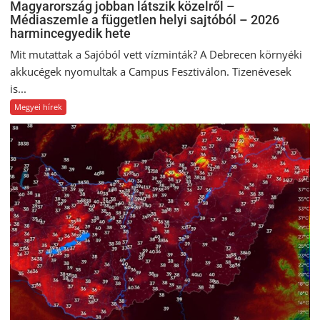
Magyarország jobban látszik közelről –
Médiaszemle a független helyi sajtóból – 2026
harmincegyedik hete
Mit mutattak a Sajóból vett vízminták? A Debrecen környéki
akkucégek nyomultak a Campus Fesztiválon. Tizenévesek
is...
Megyei hírek