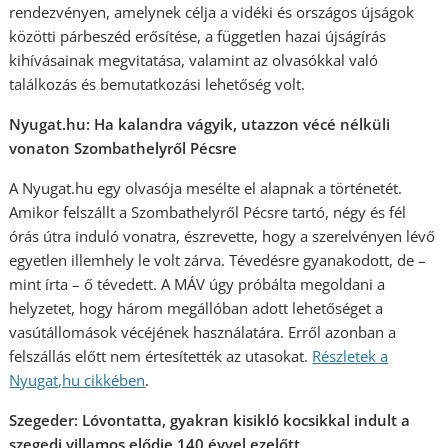
rendezvényen, amelynek célja a vidéki és országos újságok
közötti párbeszéd erősítése, a független hazai újságírás
kihívásainak megvitatása, valamint az olvasókkal való
találkozás és bemutatkozási lehetőség volt.
Nyugat.hu: Ha kalandra vágyik, utazzon vécé nélküli
vonaton Szombathelyről Pécsre
A Nyugat.hu egy olvasója mesélte el alapnak a történetét.
Amikor felszállt a Szombathelyről Pécsre tartó, négy és fél
órás útra induló vonatra, észrevette, hogy a szerelvényen lévő
egyetlen illemhely le volt zárva. Tévedésre gyanakodott, de –
mint írta – ő tévedett. A MÁV úgy próbálta megoldani a
helyzetet, hogy három megállóban adott lehetőséget a
vasútállomások vécéjének használatára. Erről azonban a
felszállás előtt nem értesítették az utasokat.
Részletek a
Nyugat,hu cikkében
.
Szegeder: Lóvontatta, gyakran kisikló kocsikkal indult a
szegedi villamos elődje 140 évvel ezelőtt