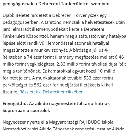
pedagógusnak a Debreceni Tankerülettel szemben
Újabb ítéletet hirdetett a Debreceni Törvényszék egy
pedagógusperben. A tanítónő nemcsak a helyettesítések után
járó, elmaradt illetménypótlékait kérte a Debreceni
Tankerületi Központtól, hanem még a státusztörvény hatályba
lépése előtt rendkívüli lemondással azonnali hatállyal
megszüntette a munkaviszonyát. A bíróság a július 4-i
ítéletében a 74 ezer forint illetmény megfizetése mellett 6,46
millió forint végkielégítést, 2,83 millió forint távolléti díjat ítélt
meg a tanítónőnek. Ez kamatokkal együtt közel 10 millió
forintot jelent. A munkáltatónak további 533 ezer forint
perköltséget és 562 ezer forint eljárási illetéket is ki kell
fizetnie.
Részletek a Debreciner cikkében
.
Enyugat.hu: Az aikido nagymesterétől tanulhatnak
Sopronban a sportolók
Negyedszer nyerte el a Magyarországi RAJI BUDO Iskola
Nemzetközi Nyári Aikido Táborának rendezési jogát az Aikido