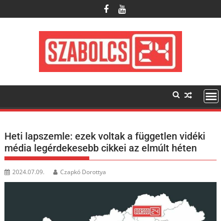
Skip
to
content
Heti lapszemle: ezek voltak a független vidéki
média legérdekesebb cikkei az elmúlt héten
2024.07.09.
Czapkó Dorottya