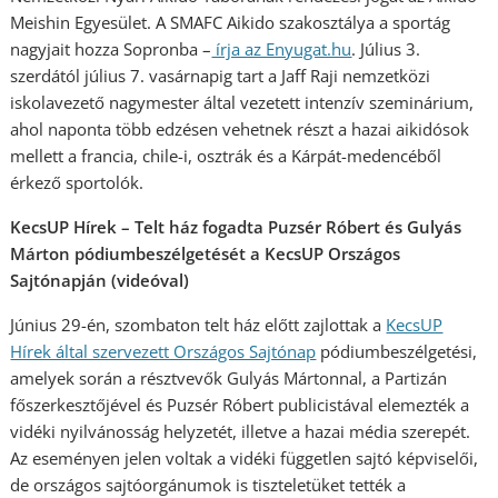
Meishin Egyesület. A SMAFC Aikido szakosztálya a sportág
nagyjait hozza Sopronba –
írja az Enyugat.hu
. Július 3.
szerdától július 7. vasárnapig tart a Jaff Raji nemzetközi
iskolavezető nagymester által vezetett intenzív szeminárium,
ahol naponta több edzésen vehetnek részt a hazai aikidósok
mellett a francia, chile-i, osztrák és a Kárpát-medencéből
érkező sportolók.
KecsUP Hírek – Telt ház fogadta Puzsér Róbert és Gulyás
Márton pódiumbeszélgetését a KecsUP Országos
Sajtónapján (videóval)
Június 29-én, szombaton telt ház előtt zajlottak a
KecsUP
Hírek által szervezett Országos Sajtónap
pódiumbeszélgetési,
amelyek során a résztvevők Gulyás Mártonnal, a Partizán
főszerkesztőjével és Puzsér Róbert publicistával elemezték a
vidéki nyilvánosság helyzetét, illetve a hazai média szerepét.
Az eseményen jelen voltak a vidéki független sajtó képviselői,
de országos sajtóorgánumok is tiszteletüket tették a