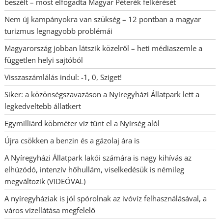
beszélt – most elfogadta Magyar Péterék felkérését
Nem új kampányokra van szükség – 12 pontban a magyar
turizmus legnagyobb problémái
Magyarország jobban látszik közelről – heti médiaszemle a
független helyi sajtóból
Visszaszámlálás indul: -1, 0, Sziget!
Siker: a közönségszavazáson a Nyíregyházi Állatpark lett a
legkedveltebb állatkert
Egymilliárd köbméter víz tűnt el a Nyírség alól
Újra csökken a benzin és a gázolaj ára is
A Nyíregyházi Állatpark lakói számára is nagy kihívás az
elhúzódó, intenzív hőhullám, viselkedésük is némileg
megváltozik (VIDEÓVAL)
A nyíregyháziak is jól spórolnak az ivóvíz felhasználásával, a
város vízellátása megfelelő