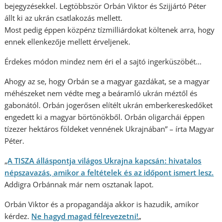
bejegyzésekkel. Legtöbbször Orbán Viktor és Szijjártó Péter
állt ki az ukrán csatlakozás mellett.
Most pedig éppen közpénz tízmilliárdokat költenek arra, hogy
ennek ellenkezője mellett érveljenek.
Érdekes módon mindez nem éri el a sajtó ingerküszöbét…
Ahogy az se, hogy Orbán se a magyar gazdákat, se a magyar
méhészeket nem védte meg a beáramló ukrán méztől és
gabonától. Orbán jogerősen elítélt ukrán emberkereskedőket
engedett ki a magyar börtönökből. Orbán oligarchái éppen
tízezer hektáros földeket vennének Ukrajnában” – írta Magyar
Péter.
„
A TISZA álláspontja világos Ukrajna kapcsán: hivatalos
népszavazás, amikor a feltételek és az időpont ismert lesz.
Addigra Orbánnak már nem osztanak lapot.
Orbán Viktor és a propagandája akkor is hazudik, amikor
kérdez.
Ne hagyd magad félrevezetni!
„