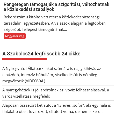
Rengetegen támogatják a szigorítást, változhatnak
a közlekedési szabályok
Rekordszámú kitöltő vett részt a közlekedésbiztonsági
társadalmi egyeztetésben. A válaszok alapján a legtöbben
szigorúbb fellépést támogatnának...
Magyarország
A Szabolcs24 legfrissebb 24 cikke
A Nyíregyházi Állatpark lakói számára is nagy kihívás az
elhúzódó, intenzív hőhullám, viselkedésük is némileg
megváltozik (VIDEÓVAL)
A nyíregyháziak is jól spórolnak az ivóvíz felhasználásával, a
város vízellátása megfelelő
Alaposan összetört két autót a 13 éves „sofőr”, aki egy nála is
fiatalabb utast fuvarozott, elfutott volna, de nem sikerült