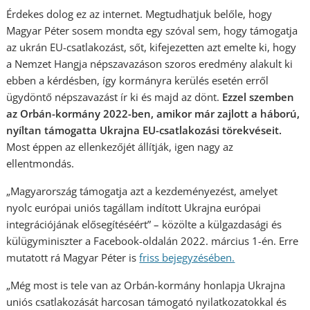
Érdekes dolog ez az internet. Megtudhatjuk belőle, hogy
Magyar Péter sosem mondta egy szóval sem, hogy támogatja
az ukrán EU-csatlakozást, sőt, kifejezetten azt emelte ki, hogy
a Nemzet Hangja népszavazáson szoros eredmény alakult ki
ebben a kérdésben, így kormányra kerülés esetén erről
ügydöntő népszavazást ír ki és majd az dönt.
Ezzel szemben
az Orbán-kormány 2022-ben, amikor már zajlott a háború,
nyíltan támogatta Ukrajna EU-csatlakozási törekvéseit.
Most éppen az ellenkezőjét állítják, igen nagy az
ellentmondás.
„Magyarország támogatja azt a kezdeményezést, amelyet
nyolc európai uniós tagállam indított Ukrajna európai
integrációjának elősegítéséért” – közölte a külgazdasági és
külügyminiszter a Facebook-oldalán 2022. március 1-én. Erre
mutatott rá Magyar Péter is
friss bejegyzés
ében.
„Még most is tele van az Orbán-kormány honlapja Ukrajna
uniós csatlakozását harcosan támogató nyilatkozatokkal és