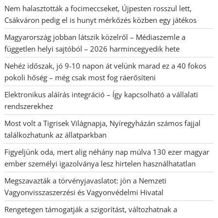
Nem halasztották a focimeccseket, Újpesten rosszul lett,
Csákváron pedig el is hunyt mérkőzés közben egy játékos
Magyarország jobban látszik közelről – Médiaszemle a
független helyi sajtóból – 2026 harmincegyedik hete
Nehéz időszak, jó 9-10 napon át velünk marad ez a 40 fokos
pokoli hőség – még csak most fog ráerősíteni
Elektronikus aláírás integráció – Így kapcsolható a vállalati
rendszerekhez
Most volt a Tigrisek Világnapja, Nyíregyházán számos fajjal
találkozhatunk az állatparkban
Figyeljünk oda, mert alig néhány nap múlva 130 ezer magyar
ember személyi igazolványa lesz hirtelen használhatatlan
Megszavazták a törvényjavaslatot: jön a Nemzeti
Vagyonvisszaszerzési és Vagyonvédelmi Hivatal
Rengetegen támogatják a szigorítást, változhatnak a