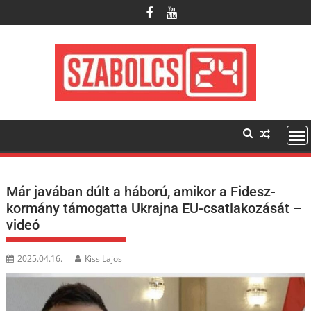
Skip
to
content
Már javában dúlt a háború, amikor a Fidesz-
kormány támogatta Ukrajna EU-csatlakozását –
videó
2025.04.16.
Kiss Lajos