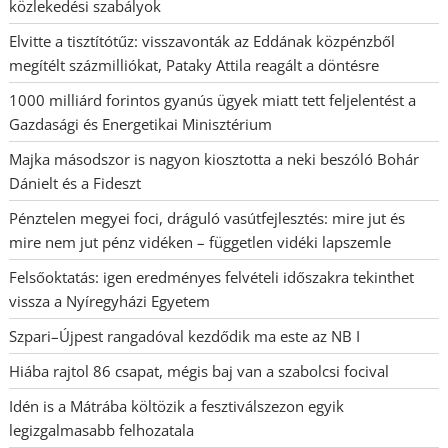
közlekedési szabályok
Elvitte a tisztítótűz: visszavonták az Eddának közpénzből
megítélt százmilliókat, Pataky Attila reagált a döntésre
1000 milliárd forintos gyanús ügyek miatt tett feljelentést a
Gazdasági és Energetikai Minisztérium
Majka másodszor is nagyon kiosztotta a neki beszóló Bohár
Dánielt és a Fideszt
Pénztelen megyei foci, dráguló vasútfejlesztés: mire jut és
mire nem jut pénz vidéken – független vidéki lapszemle
Felsőoktatás: igen eredményes felvételi időszakra tekinthet
vissza a Nyíregyházi Egyetem
Szpari–Újpest rangadóval kezdődik ma este az NB I
Hiába rajtol 86 csapat, mégis baj van a szabolcsi focival
Idén is a Mátrába költözik a fesztiválszezon egyik
legizgalmasabb felhozatala