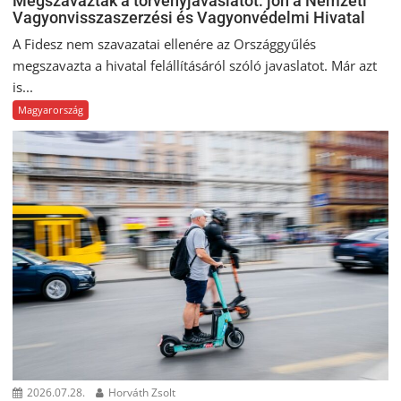
Megszavazták a törvényjavaslatot: jön a Nemzeti
Vagyonvisszaszerzési és Vagyonvédelmi Hivatal
A Fidesz nem szavazatai ellenére az Országgyűlés
megszavazta a hivatal felállításáról szóló javaslatot. Már azt
is...
Magyarország
2026.07.28.
Horváth Zsolt