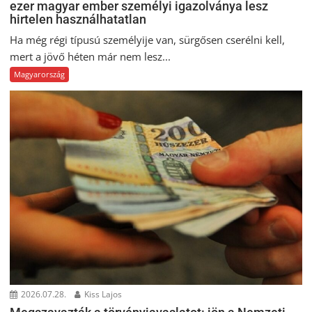
ezer magyar ember személyi igazolványa lesz
hirtelen használhatatlan
Ha még régi típusú személyije van, sürgősen cserélni kell,
mert a jövő héten már nem lesz...
Magyarország
2026.07.28.
Kiss Lajos