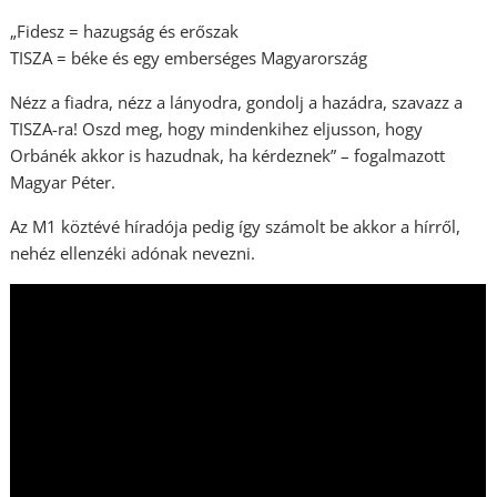
„Fidesz = hazugság és erőszak
TISZA = béke és egy emberséges Magyarország
Nézz a fiadra, nézz a lányodra, gondolj a hazádra, szavazz a
TISZA-ra! Oszd meg, hogy mindenkihez eljusson, hogy
Orbánék akkor is hazudnak, ha kérdeznek” – fogalmazott
Magyar Péter.
Az M1 köztévé híradója pedig így számolt be akkor a hírről,
nehéz ellenzéki adónak nevezni.