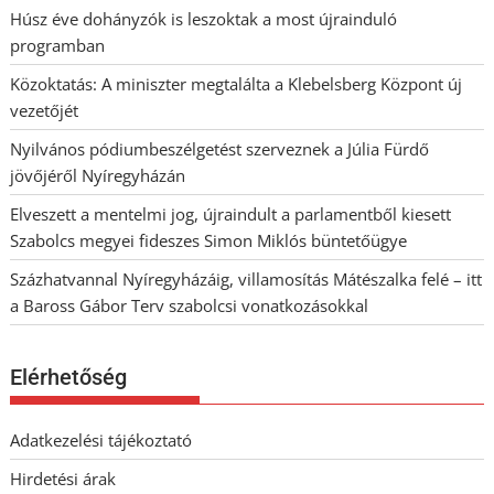
Húsz éve dohányzók is leszoktak a most újrainduló
programban
Közoktatás: A miniszter megtalálta a Klebelsberg Központ új
vezetőjét
Nyilvános pódiumbeszélgetést szerveznek a Júlia Fürdő
jövőjéről Nyíregyházán
Elveszett a mentelmi jog, újraindult a parlamentből kiesett
Szabolcs megyei fideszes Simon Miklós büntetőügye
Százhatvannal Nyíregyházáig, villamosítás Mátészalka felé – itt
a Baross Gábor Terv szabolcsi vonatkozásokkal
Elérhetőség
Adatkezelési tájékoztató
Hirdetési árak