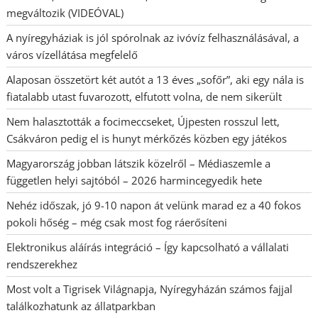
megváltozik (VIDEÓVAL)
A nyíregyháziak is jól spórolnak az ivóvíz felhasználásával, a
város vízellátása megfelelő
Alaposan összetört két autót a 13 éves „sofőr”, aki egy nála is
fiatalabb utast fuvarozott, elfutott volna, de nem sikerült
Nem halasztották a focimeccseket, Újpesten rosszul lett,
Csákváron pedig el is hunyt mérkőzés közben egy játékos
Magyarország jobban látszik közelről – Médiaszemle a
független helyi sajtóból – 2026 harmincegyedik hete
Nehéz időszak, jó 9-10 napon át velünk marad ez a 40 fokos
pokoli hőség – még csak most fog ráerősíteni
Elektronikus aláírás integráció – Így kapcsolható a vállalati
rendszerekhez
Most volt a Tigrisek Világnapja, Nyíregyházán számos fajjal
találkozhatunk az állatparkban