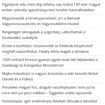
Figyeljünk oda, mert alig néhány nap múlva 130 ezer magyar
ember személyi igazolványa lesz hirtelen használhatatlan
Megszavazták a törvényjavaslatot: jön a Nemzeti
Vagyonvisszaszerzési és Vagyonvédelmi Hivatal
Rengetegen támogatják a szigorítást, változhatnak a
közlekedési szabályok
Elvitte a tisztítótűz: visszavonták az Eddának közpénzből
megítélt százmilliókat, Pataky Attila reagált a döntésre
1000 milliárd forintos gyanús ügyek miatt tett feljelentést a
Gazdasági és Energetikai Minisztérium
Majka másodszor is nagyon kiosztotta a neki beszóló Bohár
Dánielt és a Fideszt
Pénztelen megyei foci, dráguló vasútfejlesztés: mire jut és
mire nem jut pénz vidéken – független vidéki lapszemle
Felsőoktatás: igen eredményes felvételi időszakra tekinthet