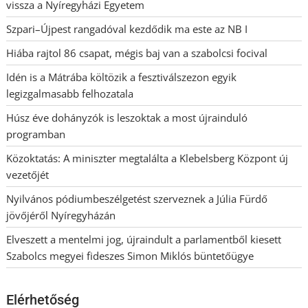
vissza a Nyíregyházi Egyetem
Szpari–Újpest rangadóval kezdődik ma este az NB I
Hiába rajtol 86 csapat, mégis baj van a szabolcsi focival
Idén is a Mátrába költözik a fesztiválszezon egyik
legizgalmasabb felhozatala
Húsz éve dohányzók is leszoktak a most újrainduló
programban
Közoktatás: A miniszter megtalálta a Klebelsberg Központ új
vezetőjét
Nyilvános pódiumbeszélgetést szerveznek a Júlia Fürdő
jövőjéről Nyíregyházán
Elveszett a mentelmi jog, újraindult a parlamentből kiesett
Szabolcs megyei fideszes Simon Miklós büntetőügye
Elérhetőség