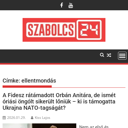
Skip
to
content
Címke:
ellentmondás
A Fidesz rátámadott Orbán Anitára, de ismét
óriási öngólt sikerült lőniük – ki is támogatta
Ukrajna NATO-tagságát?
2026.01.29.
Kiss Lajos
Nem az első és