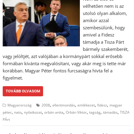
vélhetően nem is az
utolsó olyan alkalom,
amikor azzal
szembesülünk, hogy
amivel a Fidesz
támadja a Tisza Párt
bármely szakemberét,
vagy jelöltjét, azt valójában a kormánypárt sokkal erősebb
formában kívánta megvalósítani, vagy akár meg is tette már
korábban. Magyar Péter fontos furcsaságra hívta fel a
figyelmet.
TOVÁBB OLVASOM
,
,
,
,
Magyarország
2008
ellentmondás
emlékezet
fidesz
magyar
,
,
,
,
,
,
,
péter
nato
nyilatkozat
orbán anita
Orbán Viktor
tagság
támadás
TISZA
PÁrt