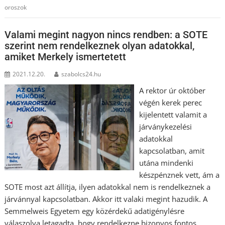
oroszok
Valami megint nagyon nincs rendben: a SOTE
szerint nem rendelkeznek olyan adatokkal,
amiket Merkely ismertetett
2021.12.20.
szabolcs24.hu
A rektor úr október
végén kerek perec
kijelentett valamit a
járványkezelési
adatokkal
kapcsolatban, amit
utána mindenki
készpénznek vett, ám a
SOTE most azt állítja, ilyen adatokkal nem is rendelkeznek a
járvánnyal kapcsolatban. Akkor itt valaki megint hazudik. A
Semmelweis Egyetem egy közérdekű adatigénylésre
válaszolva letagadta, hogy rendelkezne bizonyos fontos,