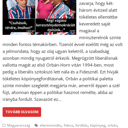
zavarja, hogy két-
három évtized alatt
tökéletes ellentétbe
keveredett saját
magával a
miniszterelnök szinte
minden fontos témakörben. Tizenöt évvel ezelőtt még az volt
a jelmondata, hogy az olaj ugyan keletről, a szabadság
azonban mindig nyugatról érkezik. Megrögzött liberálisnak
vallotta magát az első Orbán-Horn vitán 1994-ben, most
pedig a liberális szitokszó lett nála és a Fidesznél. Ezt hívják
tökéletes köpönyegfordításnak, Orbán a politikai paletta
szinte minden szegletét megjárta már, amerről éppen a szél
fújt, ahonnan éppen a politikai hasznot remélte, abba az
irányba fordult. Szavazóit ez…
TOVÁBB OLVASOM
,
,
,
,
,
Magyarország
ellentmondás
fidesz
fordítás
köpönyeg
orbán