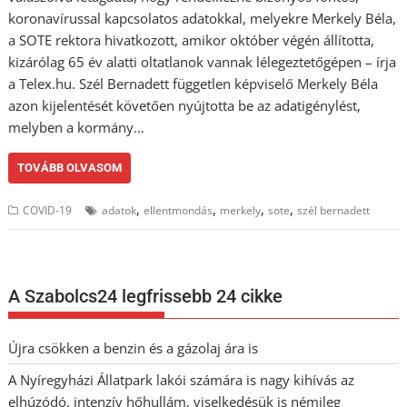
koronavírussal kapcsolatos adatokkal, melyekre Merkely Béla,
a SOTE rektora hivatkozott, amikor október végén állította,
kizárólag 65 év alatti oltatlanok vannak lélegeztetőgépen – írja
a Telex.hu. Szél Bernadett független képviselő Merkely Béla
azon kijelentését követően nyújtotta be az adatigénylést,
melyben a kormány…
TOVÁBB OLVASOM
,
,
,
,
COVID-19
adatok
ellentmondás
merkely
sote
szél bernadett
A Szabolcs24 legfrissebb 24 cikke
Újra csökken a benzin és a gázolaj ára is
A Nyíregyházi Állatpark lakói számára is nagy kihívás az
elhúzódó, intenzív hőhullám, viselkedésük is némileg