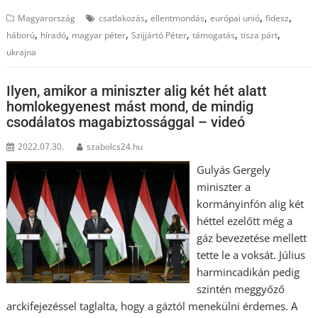
,
,
,
,
Magyarország
csatlakozás
ellentmondás
európai unió
fidesz
,
,
,
,
,
,
háború
híradó
magyar péter
Szijjártó Péter
támogatás
tisza párt
ukrajna
Ilyen, amikor a miniszter alig két hét alatt
homlokegyenest mást mond, de mindig
csodálatos magabiztossággal – videó
2022.07.30.
szabolcs24.hu
Gulyás Gergely
miniszter a
kormányinfón alig két
héttel ezelőtt még a
gáz bevezetése mellett
tette le a voksát. Július
harmincadikán pedig
szintén meggyőző
arckifejezéssel taglalta, hogy a gáztól menekülni érdemes. A