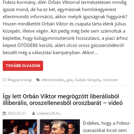
Fidesz-kormány, élén Orbán Viktorral természetesen mindig
igazat mond, de ha ez két, egymásnak homlokegyenest
ellentmondó információ, akkor melyik igazságnak higgyünk?
Hiszen mindkettőt Orbán Viktor és csapata tárta elénk július
közepén, illetve végén. Azt pedig még bele sem számoltuk a
képletbe, hogy külügyminiszterünk hosszútávú, a piaci árhoz
képest ÖTÖDÉBE kerülő, aláírt olcsó orosz gázszerződésről
beszélt még a választási kampányban. Akkor…
TOVÁBB OLVASOM
,
,
,
Magyarország
ellentmondás
gáz
Gulyás Gergely
miniszter
Így lett Orbán Viktor megrögzött liberálisból
illiberális, oroszellenesből oroszbarát – videó
2022.02.27.
szabolcs24.hu
Érdekes, hogy a Fidesz-
szavazókat kicsit sem