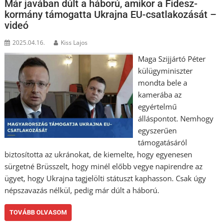
Már javában dúlt a háború, amikor a Fidesz-
kormány támogatta Ukrajna EU-csatlakozását –
videó
2025.04.16.
Kiss Lajos
Maga Szijjártó Péter
külügyminiszter
mondta bele a
kamerába az
egyértelmű
álláspontot. Nemhogy
egyszerűen
támogatásáról
biztosította az ukránokat, de kiemelte, hogy egyenesen
sürgetné Brüsszelt, hogy minél előbb vegye napirendre az
ügyet, hogy Ukrajna tagjelölti státuszt kaphasson. Csak úgy
népszavazás nélkül, pedig már dúlt a háború.
TOVÁBB OLVASOM