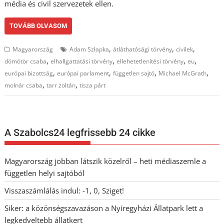
média és civil szervezetek ellen.
TOVÁBB OLVASOM
,
,
,
Magyarország
Adam Szłapka
átláthatósági törvény
civilek
,
,
,
,
dömötör csaba
elhallgattatási törvény
ellehetetlenítési törvény
eu
,
,
,
,
európai bizottság
európai parlament
független sajtó
Michael McGrath
,
,
molnár csaba
tarr zoltán
tisza párt
A Szabolcs24 legfrissebb 24 cikke
Magyarország jobban látszik közelről – heti médiaszemle a
független helyi sajtóból
Visszaszámlálás indul: -1, 0, Sziget!
Siker: a közönségszavazáson a Nyíregyházi Állatpark lett a
legkedveltebb állatkert