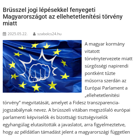
Brüsszel jogi lépésekkel fenyegeti
Magyarországot az ellehetetlenítési törvény
miatt
2025.05.22.
szabolcs24.hu
A magyar kormány
vitatott
törvénytervezete miatt
sürgősségi napirendi
pontként tűzte
műsorra szerdán az
Európai Parlament a
„ellehetetlenítési
törvény” megvitatását, amelyet a Fidesz transzparencia-
jogszabálynak nevez. A brüsszeli vitában megszólaló európai
parlamenti képviselők és bizottsági tisztségviselők
egyhangúlag elutasították a javaslatot, arra figyelmeztetve,
hogy az példátlan támadást jelent a magyarországi független