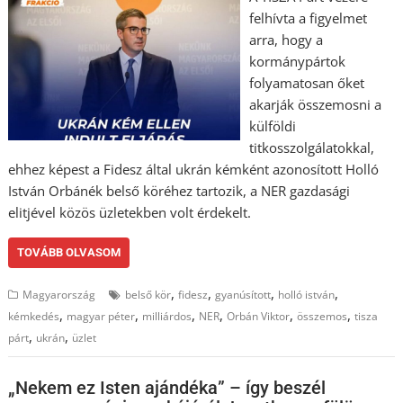
felhívta a figyelmet
arra, hogy a
kormánypártok
folyamatosan őket
akarják összemosni a
külföldi
titkosszolgálatokkal,
ehhez képest a Fidesz által ukrán kémként azonosított Holló
István Orbánék belső köréhez tartozik, a NER gazdasági
elitjével közös üzletekben volt érdekelt.
TOVÁBB OLVASOM
,
,
,
,
Magyarország
belső kör
fidesz
gyanúsított
holló istván
,
,
,
,
,
,
kémkedés
magyar péter
milliárdos
NER
Orbán Viktor
összemos
tisza
,
,
párt
ukrán
üzlet
„Nekem ez Isten ajándéka” – így beszél