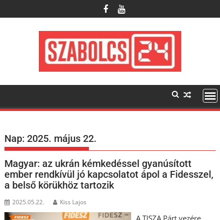
Skip
to
content
Nap:
2025. május 22.
Magyar: az ukrán kémkedéssel gyanúsított
ember rendkívül jó kapcsolatot ápol a Fidesszel,
a belső körükhöz tartozik
2025.05.22.
Kiss Lajos
A TISZA Párt vezére