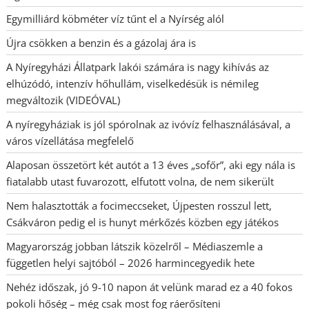
Egymilliárd köbméter víz tűnt el a Nyírség alól
Újra csökken a benzin és a gázolaj ára is
A Nyíregyházi Állatpark lakói számára is nagy kihívás az
elhúzódó, intenzív hőhullám, viselkedésük is némileg
megváltozik (VIDEÓVAL)
A nyíregyháziak is jól spórolnak az ivóvíz felhasználásával, a
város vízellátása megfelelő
Alaposan összetört két autót a 13 éves „sofőr”, aki egy nála is
fiatalabb utast fuvarozott, elfutott volna, de nem sikerült
Nem halasztották a focimeccseket, Újpesten rosszul lett,
Csákváron pedig el is hunyt mérkőzés közben egy játékos
Magyarország jobban látszik közelről – Médiaszemle a
független helyi sajtóból – 2026 harmincegyedik hete
Nehéz időszak, jó 9-10 napon át velünk marad ez a 40 fokos
pokoli hőség – még csak most fog ráerősíteni