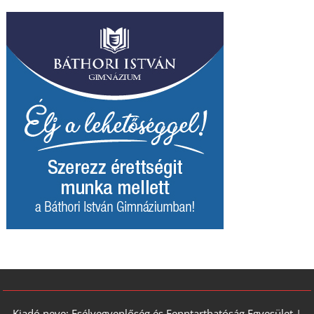
Kiadó neve: Esélyegyenlőség és Fenntarthatóság Egyesület |