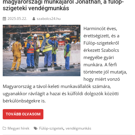
magyarországi munkájáról Jonathan, a fülöp-
szigeteki vendégmunkás
2025.05.22.
szabolcs24.hu
Harmincöt éves,
érettségizett, és a
Fülöp-szigetekről
érkezett Szabolcs
megyébe gyári
munkára. A férfi
története jól mutatja,
hogy miért vonzó
Magyarország a távol-keleti munkavállalók számára,
ugyanakkor rávilágít a hazai és külföldi dolgozók közötti
bérkülönbségekre is.
TOVÁBB OLVASOM
,
Megyei hírek
Fülöp-szigetek
vendégmunkás