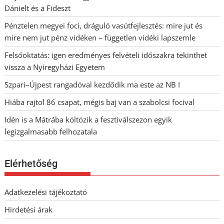
Dánielt és a Fideszt
Pénztelen megyei foci, dráguló vasútfejlesztés: mire jut és
mire nem jut pénz vidéken – független vidéki lapszemle
Felsőoktatás: igen eredményes felvételi időszakra tekinthet
vissza a Nyíregyházi Egyetem
Szpari–Újpest rangadóval kezdődik ma este az NB I
Hiába rajtol 86 csapat, mégis baj van a szabolcsi focival
Idén is a Mátrába költözik a fesztiválszezon egyik
legizgalmasabb felhozatala
Elérhetőség
Adatkezelési tájékoztató
Hirdetési árak