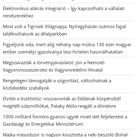
Elektronikus aláírás integráció – Így kapcsolható a vállalati
rendszerekhez
Most volt a Tigrisek Világnapja, Nyíregyházán számos fajjal
találkozhatunk az állatparkban
Figyeljünk oda, mert alig néhány nap múlva 130 ezer magyar
ember személyi igazolványa lesz hirtelen használhatatlan
Megszavazták a törvényjavaslatot: jön a Nemzeti
Vagyonvisszaszerzési és Vagyonvédelmi Hivatal
Rengetegen támogatják a szigorítást, változhatnak a
közlekedési szabályok
Elvitte a tisztítótűz: visszavonták az Eddának közpénzből
megítélt százmilliókat, Pataky Attila reagált a döntésre
1000 milliárd forintos gyanús ügyek miatt tett feljelentést a
Gazdasági és Energetikai Minisztérium
Majka másodszor is nagyon kiosztotta a neki beszóló Bohár