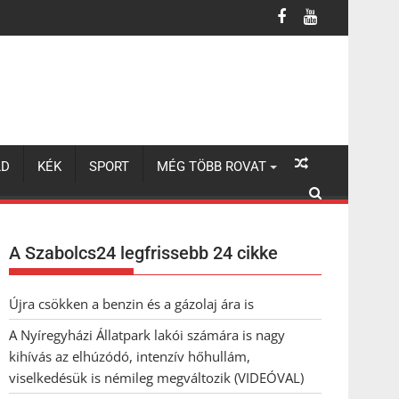
lhúzódó, intenzív hőhullám, viselkedésük is némileg megváltozik 
LD
KÉK
SPORT
MÉG TÖBB ROVAT
A Szabolcs24 legfrissebb 24 cikke
Újra csökken a benzin és a gázolaj ára is
A Nyíregyházi Állatpark lakói számára is nagy
kihívás az elhúzódó, intenzív hőhullám,
viselkedésük is némileg megváltozik (VIDEÓVAL)