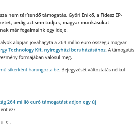
sza nem térítendő támogatás. Győri Enikő, a Fidesz EP-
énetet, pedig azt sem tudjuk, magyar munkásokat
nak már fogalmaink egy ideje.
bályok alapján jóváhagyta a 264 millió euró összegű magyar
gy Technology Kft. nyíregyházi beruházásához.
A támogatás
vezmény formájában valósul meg.
lmű sikerként harangozta be.
Bejegyzését változtatás nélkül
ág 264 millió euró támogatást adjon egy új
lent ez?
ul el.