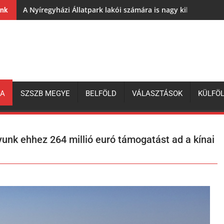
A Nyíregyházi Állatpark lakói számára is nagy kihívás az e
ink
ZA
SZSZB MEGYE
BELFÖLD
VÁLASZTÁSOK
KÜLFÖ
unk ehhez 264 millió euró támogatást ad a kínai