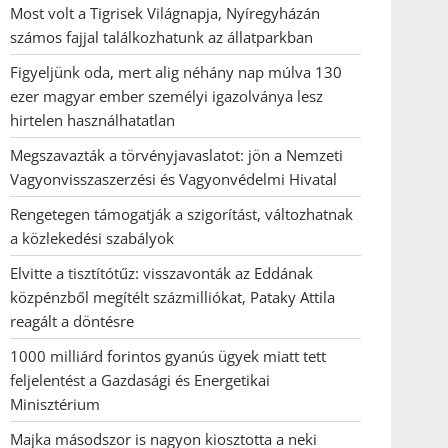
Most volt a Tigrisek Világnapja, Nyíregyházán
számos fajjal találkozhatunk az állatparkban
Figyeljünk oda, mert alig néhány nap múlva 130
ezer magyar ember személyi igazolványa lesz
hirtelen használhatatlan
Megszavazták a törvényjavaslatot: jön a Nemzeti
Vagyonvisszaszerzési és Vagyonvédelmi Hivatal
Rengetegen támogatják a szigorítást, változhatnak
a közlekedési szabályok
Elvitte a tisztítótűz: visszavonták az Eddának
közpénzből megítélt százmilliókat, Pataky Attila
reagált a döntésre
1000 milliárd forintos gyanús ügyek miatt tett
feljelentést a Gazdasági és Energetikai
Minisztérium
Majka másodszor is nagyon kiosztotta a neki