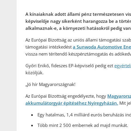
A kínaiaknak adott állami pénz természetesen vis
képviselője nagy sikerként harangozza be a tört
alkalmaznak-e, a környezeti hatásokról pedig van
Az Európai Bizottság az uniós állami támogatási sza
támogatási intézkedést
a Sunwoda Automotive Ener
vissza nem térítendő készpénztámogatás és adóked
Győri Enikő, fideszes EP-képviselő pedig ezt
egyérte
közöljük.
„Jó hír Magyarországnak!
Az Európai Bizottság engedélyezte, hogy
Magyarorsz
akkumulátorgyár építéséhez Nyíregyházán.
Mit je
Egy hatalmas, 1,4 milliárd eurós beruházás ind
Több mint 2 500 embernek ad majd munkát.