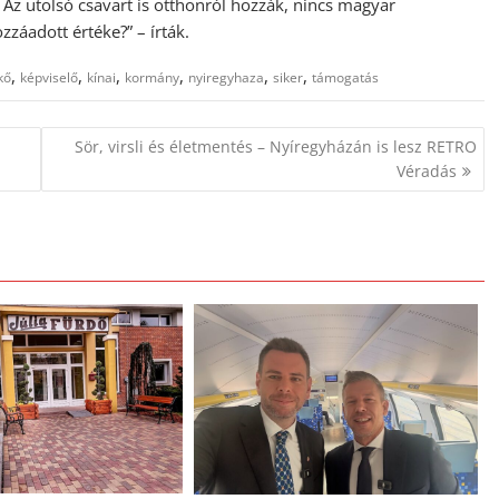
 Az utolsó csavart is otthonról hozzák, nincs magyar
ozzáadott értéke?” – írták.
,
,
,
,
,
,
kő
képviselő
kínai
kormány
nyiregyhaza
siker
támogatás
Sör, virsli és életmentés – Nyíregyházán is lesz RETRO
Véradás