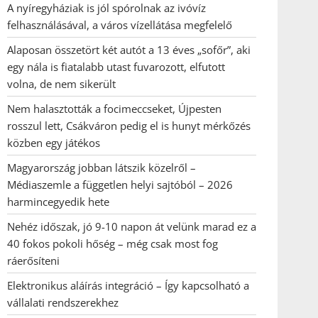
A nyíregyháziak is jól spórolnak az ivóvíz
felhasználásával, a város vízellátása megfelelő
Alaposan összetört két autót a 13 éves „sofőr”, aki
egy nála is fiatalabb utast fuvarozott, elfutott
volna, de nem sikerült
Nem halasztották a focimeccseket, Újpesten
rosszul lett, Csákváron pedig el is hunyt mérkőzés
közben egy játékos
Magyarország jobban látszik közelről –
Médiaszemle a független helyi sajtóból – 2026
harmincegyedik hete
Nehéz időszak, jó 9-10 napon át velünk marad ez a
40 fokos pokoli hőség – még csak most fog
ráerősíteni
Elektronikus aláírás integráció – Így kapcsolható a
vállalati rendszerekhez