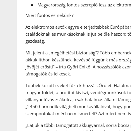
Magyarország fontos szereplő lesz az elektro
Miért fontos ez nekünk?
Az elektromos autók egyre elterjedtebbek Európába
családoknak és munkásoknak is jut belőle haszon: 
gazdaság.
Mit jelent a „megélhetési biztonság”? Több embernek
akkuk itthon készülnek, kevésbé függünk más orsz
jövőjét erősíti” – írta Győri Enikő. A hozzászólók a
támogatók és lelkesek.
Többek között ezeket fűzték hozzá. „Őrület! Hatalma
magyar földet, a profitot kiviszi, vendégmunkások t
villanyautózás zsákutca, csak hatalmas állami támogat
„2450 harmadik világbeli munkavállalóval, hogy pörö
szempontokat miért nem ismerteti? Azt miért nem is
„Látjuk a többi támogatott akkugyárnál, sorra bocsá