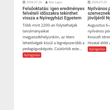
2026.07.24.
Kiss Lajos
2026.07.23.
Felsőoktatás: igen eredményes
Nyilvános 
felvételi időszakra tekinthet
szerveznek
vissza a Nyíregyházi Egyetem
jövőjéről 
Több mint 2200-an folytathatják
Augusztus 6-
tanulmányaikat
nyilvános pó
megyeszékhelyünkön, az itteni
Kossuth tére
lehetőségek közül a legnépszerűbb a
Hivatal előtt
pedagógusképzés. Csütörtök este...
Nyíregyháza
Nyíregyháza