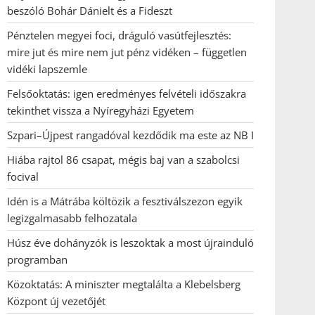
beszóló Bohár Dánielt és a Fideszt
Pénztelen megyei foci, dráguló vasútfejlesztés:
mire jut és mire nem jut pénz vidéken – független
vidéki lapszemle
Felsőoktatás: igen eredményes felvételi időszakra
tekinthet vissza a Nyíregyházi Egyetem
Szpari–Újpest rangadóval kezdődik ma este az NB I
Hiába rajtol 86 csapat, mégis baj van a szabolcsi
focival
Idén is a Mátrába költözik a fesztiválszezon egyik
legizgalmasabb felhozatala
Húsz éve dohányzók is leszoktak a most újrainduló
programban
Közoktatás: A miniszter megtalálta a Klebelsberg
Központ új vezetőjét