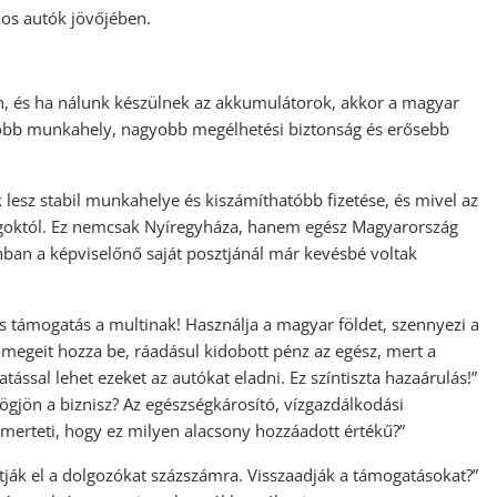
mos autók jövőjében.
n, és ha nálunk készülnek az akkumulátorok, akkor a magyar
több munkahely, nagyobb megélhetési biztonság és erősebb
 lesz stabil munkahelye és kiszámíthatóbb fizetése, és mivel az
ágoktól. Ez nemcsak Nyíregyháza, hanem egész Magyarország
zonban a képviselőnő saját posztjánál már kevésbé voltak
s támogatás a multinak! Használja a magyar földet, szennyezi a
ömegeit hozza be, ráadásul kidobott pénz az egész, mert a
ással lehet ezeket az autókat eladni. Ez színtiszta hazaárulás!”
gjön a biznisz? Az egészségkárosító, vízgazdálkodási
merteti, hogy ez milyen alacsony hozzáadott értékű?”
jtják el a dolgozókat százszámra. Visszaadják a támogatásokat?”