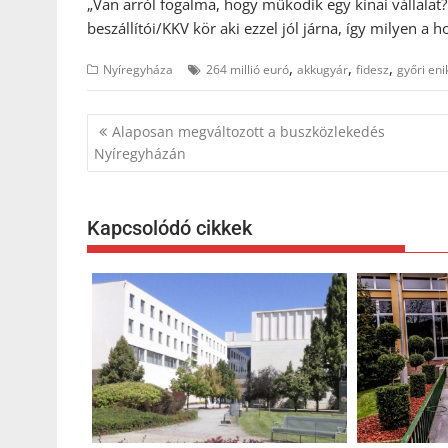
„Van arról fogalma, hogy működik egy kínai vállalat?
beszállítói/KKV kör aki ezzel jól járna, így milyen a h
,
,
,
Nyíregyháza
264 millió euró
akkugyár
fidesz
győri eni
Bejegyzés
Alaposan megváltozott a buszközlekedés
navigáció
Nyíregyházán
Kapcsolódó cikkek