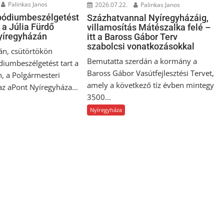
Palinkas Janos
2026.07.22.
Palinkas Janos
pódiumbeszélgetést
Százhatvannal Nyíregyházáig,
 a Júlia Fürdő
villamosítás Mátészalka felé –
Nyíregyházán
itt a Baross Gábor Terv
szabolcsi vonatkozásokkal
án, csütörtökön
Bemutatta szerdán a kormány a
diumbeszélgetést tart a
Baross Gábor Vasútfejlesztési Tervet,
n, a Polgármesteri
amely a következő tíz évben mintegy
 az aPont Nyíregyháza...
3500...
Nyíregyháza