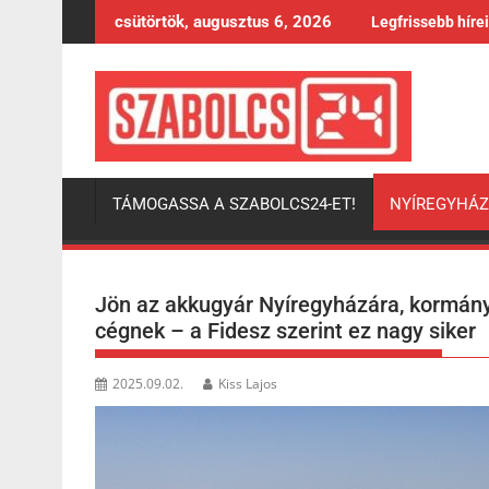
Skip
csütörtök, augusztus 6, 2026
Legfrissebb híre
to
content
TÁMOGASSA A SZABOLCS24-ET!
NYÍREGYHÁ
Jön az akkugyár Nyíregyházára, kormány
cégnek – a Fidesz szerint ez nagy siker
2025.09.02.
Kiss Lajos