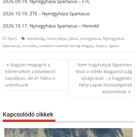
2026.09.19. Nyíregyháza Spartacus – FTC
2026.10.10. ZTE – Nyíregyháza Spartacus
2026.10.17. Nyíregyháza Spartacus – Honvéd
,
,
,
,
Sport
bajnokság
hazai pálya
július
nyiregyhaza
Nyíregyháza
,
,
,
,
Spartacus
sorsolás
szabolcs-szatmár-bereg megye
Szpari
újpest
Bejegyzés
Nagyon megugrik a
Nem hagyhatjuk figyelmen
navigáció
hőmérséklet a következő
kívül a vidéki Magyarország
napokban, 40-41 fokra is
újságírását – a Független
számítsunk
Helyi Lapok Közösségének
közleménye
Kapcsolódó cikkek