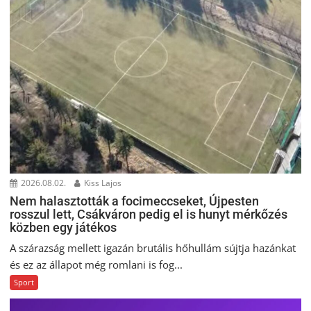
2026.08.02.
Kiss Lajos
Nem halasztották a focimeccseket, Újpesten
rosszul lett, Csákváron pedig el is hunyt mérkőzés
közben egy játékos
A szárazság mellett igazán brutális hőhullám sújtja hazánkat
és ez az állapot még romlani is fog...
Sport