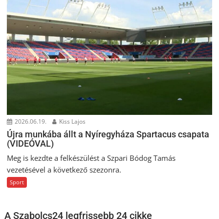
2026.06.19.
Kiss Lajos
Újra munkába állt a Nyíregyháza Spartacus csapata
(VIDEÓVAL)
Meg is kezdte a felkészülést a Szpari Bódog Tamás
vezetésével a következő szezonra.
Sport
A Szabolcs24 legfrissebb 24 cikke