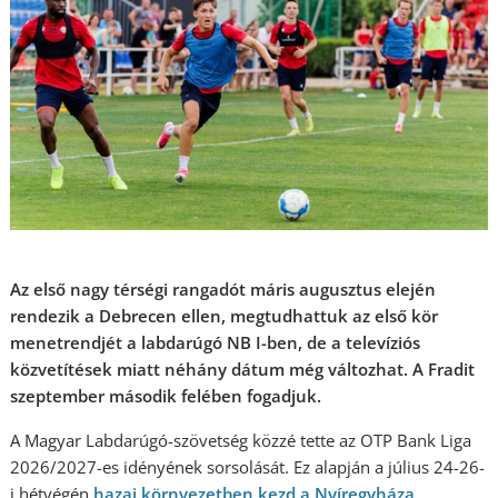
Az első nagy térségi rangadót máris augusztus elején
rendezik a Debrecen ellen, megtudhattuk az első kör
menetrendjét a labdarúgó NB I-ben, de a televíziós
közvetítések miatt néhány dátum még változhat. A Fradit
szeptember második felében fogadjuk.
A Magyar Labdarúgó-szövetség közzé tette az OTP Bank Liga
2026/2027-es idényének sorsolását. Ez alapján a július 24-26-
i hétvégén
hazai környezetben kezd a Nyíregyháza