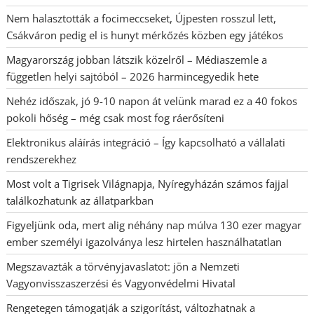
Nem halasztották a focimeccseket, Újpesten rosszul lett,
Csákváron pedig el is hunyt mérkőzés közben egy játékos
Magyarország jobban látszik közelről – Médiaszemle a
független helyi sajtóból – 2026 harmincegyedik hete
Nehéz időszak, jó 9-10 napon át velünk marad ez a 40 fokos
pokoli hőség – még csak most fog ráerősíteni
Elektronikus aláírás integráció – Így kapcsolható a vállalati
rendszerekhez
Most volt a Tigrisek Világnapja, Nyíregyházán számos fajjal
találkozhatunk az állatparkban
Figyeljünk oda, mert alig néhány nap múlva 130 ezer magyar
ember személyi igazolványa lesz hirtelen használhatatlan
Megszavazták a törvényjavaslatot: jön a Nemzeti
Vagyonvisszaszerzési és Vagyonvédelmi Hivatal
Rengetegen támogatják a szigorítást, változhatnak a