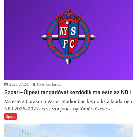
2026.07.24.
Palinkas Janos
Szpari–Újpest rangadóval kezdődik ma este az NB I
Ma este 20 órakor a Városi Stadionban kezdődik a labdarúgó
NB I 2026–2027-es szezonjának nyitómérkőzése: a...
Sport