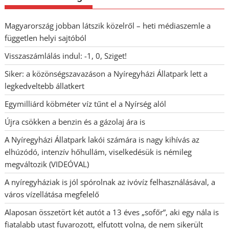
Magyarország jobban látszik közelről – heti médiaszemle a
független helyi sajtóból
Visszaszámlálás indul: -1, 0, Sziget!
Siker: a közönségszavazáson a Nyíregyházi Állatpark lett a
legkedveltebb állatkert
Egymilliárd köbméter víz tűnt el a Nyírség alól
Újra csökken a benzin és a gázolaj ára is
A Nyíregyházi Állatpark lakói számára is nagy kihívás az
elhúzódó, intenzív hőhullám, viselkedésük is némileg
megváltozik (VIDEÓVAL)
A nyíregyháziak is jól spórolnak az ivóvíz felhasználásával, a
város vízellátása megfelelő
Alaposan összetört két autót a 13 éves „sofőr”, aki egy nála is
fiatalabb utast fuvarozott, elfutott volna, de nem sikerült