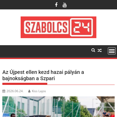
Skip
to
content
Az Újpest ellen kezd hazai pályán a
bajnokságban a Szpari
2026.06.24.
Kiss Lajos