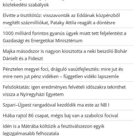
közlekedési szabályok
Elvitte a tisztítótűz: visszavonták az Eddának közpénzből
megítélt százmilliókat, Pataky Attila reagált a döntésre
1000 milliárd forintos gyanús ügyek miatt tett feljelentést a
Gazdasági és Energetikai Minisztérium
Majka másodszor is nagyon kiosztotta a neki beszóló Bohár
Dánielt és a Fideszt
Pénztelen megyei foci, dráguló vasútfejlesztés: mire jut és
mire nem jut pénz vidéken – független vidéki lapszemle
Felsőoktatás: igen eredményes felvételi időszakra tekinthet
vissza a Nyíregyházi Egyetem
Szpari–Újpest rangadóval kezdődik ma este az NB I
Hiába rajtol 86 csapat, mégis baj van a szabolcsi focival
Idén is a Mátrába költözik a fesztiválszezon egyik
legizgalmasabb felhozatala