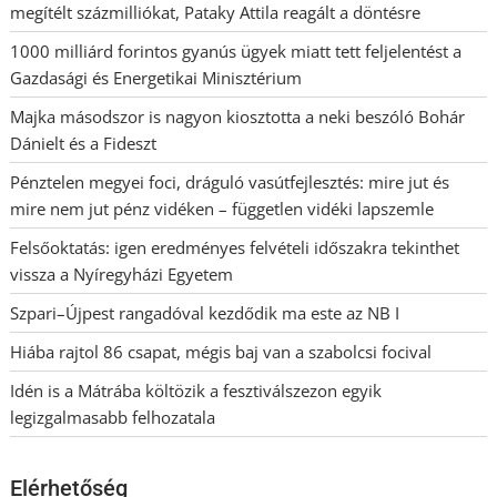
megítélt százmilliókat, Pataky Attila reagált a döntésre
1000 milliárd forintos gyanús ügyek miatt tett feljelentést a
Gazdasági és Energetikai Minisztérium
Majka másodszor is nagyon kiosztotta a neki beszóló Bohár
Dánielt és a Fideszt
Pénztelen megyei foci, dráguló vasútfejlesztés: mire jut és
mire nem jut pénz vidéken – független vidéki lapszemle
Felsőoktatás: igen eredményes felvételi időszakra tekinthet
vissza a Nyíregyházi Egyetem
Szpari–Újpest rangadóval kezdődik ma este az NB I
Hiába rajtol 86 csapat, mégis baj van a szabolcsi focival
Idén is a Mátrába költözik a fesztiválszezon egyik
legizgalmasabb felhozatala
Elérhetőség