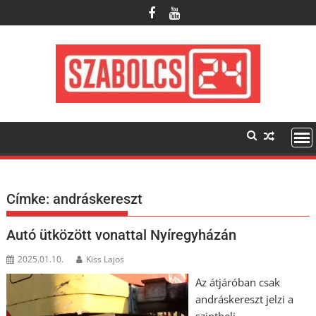
Skip
to
content
Címke:
andráskereszt
Autó ütközött vonattal Nyíregyházán
2025.01.10.
Kiss Lajos
Az átjáróban csak
andráskereszt jelzi a