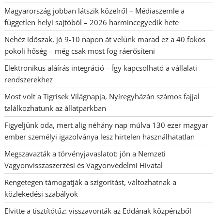
Magyarország jobban látszik közelről – Médiaszemle a
független helyi sajtóból – 2026 harmincegyedik hete
Nehéz időszak, jó 9-10 napon át velünk marad ez a 40 fokos
pokoli hőség – még csak most fog ráerősíteni
Elektronikus aláírás integráció – Így kapcsolható a vállalati
rendszerekhez
Most volt a Tigrisek Világnapja, Nyíregyházán számos fajjal
találkozhatunk az állatparkban
Figyeljünk oda, mert alig néhány nap múlva 130 ezer magyar
ember személyi igazolványa lesz hirtelen használhatatlan
Megszavazták a törvényjavaslatot: jön a Nemzeti
Vagyonvisszaszerzési és Vagyonvédelmi Hivatal
Rengetegen támogatják a szigorítást, változhatnak a
közlekedési szabályok
Elvitte a tisztítótűz: visszavonták az Eddának közpénzből