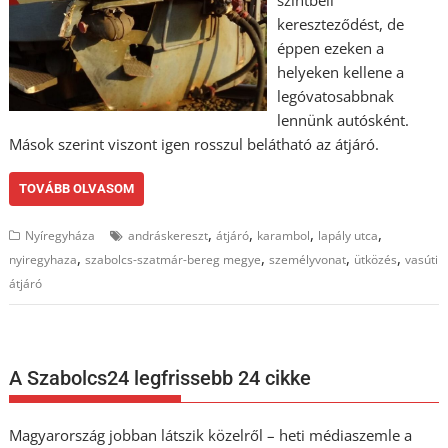
szintbeli
kereszteződést, de
éppen ezeken a
helyeken kellene a
legóvatosabbnak
lennünk autósként.
Mások szerint viszont igen rosszul belátható az átjáró.
TOVÁBB OLVASOM
,
,
,
,
Nyíregyháza
andráskereszt
átjáró
karambol
lapály utca
,
,
,
,
nyiregyhaza
szabolcs-szatmár-bereg megye
személyvonat
ütközés
vasúti
átjáró
A Szabolcs24 legfrissebb 24 cikke
Magyarország jobban látszik közelről – heti médiaszemle a