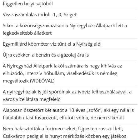
független helyi sajtóból
Visszaszámlálás indul: -1, 0, Sziget!
Siker: a közönségszavazáson a Nyíregyházi Állatpark lett a
legkedveltebb állatkert
Egymilliárd köbméter víz tűnt el a Nyírség alól
Újra csökken a benzin és a gázolaj ára is
A Nyíregyházi Állatpark lakói számára is nagy kihívás az
elhúzódó, intenzív hőhullám, viselkedésük is némileg
megváltozik (VIDEÓVAL)
A nyíregyháziak is jól spórolnak az ivóvíz felhasználásával, a
város vízellátása megfelelő
Alaposan összetört két autót a 13 éves „sofőr”, aki egy nála is
fiatalabb utast fuvarozott, elfutott volna, de nem sikerült
Nem halasztották a focimeccseket, Újpesten rosszul lett,
Csákváron pedig el is hunyt mérkőzés közben egy játékos