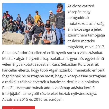
Az előző évtized
közepén nagy
befogadónak
mutatkozott az ország,
ám lakossága a jelek
szerint nem támogatja
az ilyen mértékű
migrációt, mivel 2017
óta a bevándorlást ellenző erők nyerik sorra a választásokat.
Most az afgán helyzettel kapcsolatban is gyors és egyértelmű
véleményt alkotott Sebastian Kurz. Sebastian Kurz osztrák
kancellár ellenzi, hogy több Afganisztánból menekülő embert
fogadjanak be országába most, hogy a közép-ázsiai országban
a radikális tálibok átvették a hatalmat, derült ki a politikus
Puls 24 tévécsatornának adott, vasárnap adásba kerülő
interjújából, amelyből részleteket hoztak nyilvánosságra.
Ausztria a 2015 és 2016-os európai…