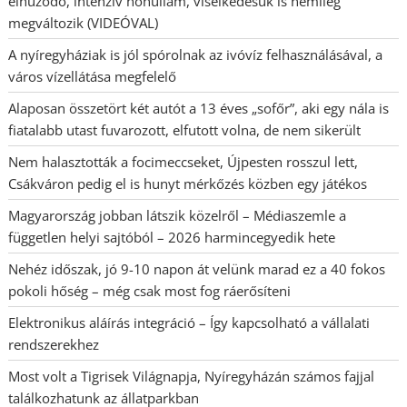
elhúzódó, intenzív hőhullám, viselkedésük is némileg
megváltozik (VIDEÓVAL)
A nyíregyháziak is jól spórolnak az ivóvíz felhasználásával, a
város vízellátása megfelelő
Alaposan összetört két autót a 13 éves „sofőr”, aki egy nála is
fiatalabb utast fuvarozott, elfutott volna, de nem sikerült
Nem halasztották a focimeccseket, Újpesten rosszul lett,
Csákváron pedig el is hunyt mérkőzés közben egy játékos
Magyarország jobban látszik közelről – Médiaszemle a
független helyi sajtóból – 2026 harmincegyedik hete
Nehéz időszak, jó 9-10 napon át velünk marad ez a 40 fokos
pokoli hőség – még csak most fog ráerősíteni
Elektronikus aláírás integráció – Így kapcsolható a vállalati
rendszerekhez
Most volt a Tigrisek Világnapja, Nyíregyházán számos fajjal
találkozhatunk az állatparkban