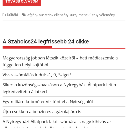
TOVÁBB OLVASOM
,
,
,
,
,
Külföld
afgán
ausztria
ellenzés
kurz
menekültek
vélemény
A Szabolcs24 legfrissebb 24 cikke
Magyarország jobban látszik közelről – heti médiaszemle a
független helyi sajtóból
Visszaszámlálás indul: -1, 0, Sziget!
Siker: a közönségszavazáson a Nyíregyházi Állatpark lett a
legkedveltebb állatkert
Egymilliárd köbméter víz tűnt el a Nyírség alól
Újra csökken a benzin és a gázolaj ára is
A Nyíregyházi Állatpark lakói számára is nagy kihívás az