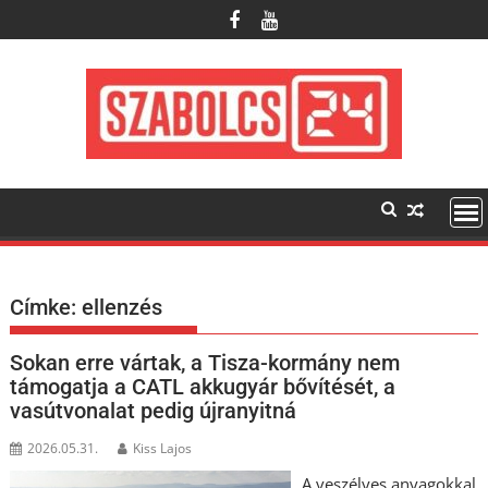
Skip
to
content
Címke:
ellenzés
Sokan erre vártak, a Tisza-kormány nem
támogatja a CATL akkugyár bővítését, a
vasútvonalat pedig újranyitná
2026.05.31.
Kiss Lajos
A veszélyes anyagokkal