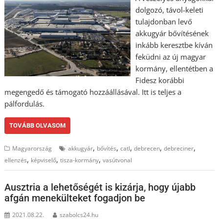
dolgozó, távol-keleti
tulajdonban levő
akkugyár bővítésének
inkább keresztbe kíván
feküdni az új magyar
kormány, ellentétben a
Fidesz korábbi
megengedő és támogató hozzáállásával. Itt is teljes a
pálfordulás.
TOVÁBB OLVASOM
,
,
,
,
,
Magyarország
akkugyár
bővítés
catl
debrecen
debreciner
,
,
,
ellenzés
képviselő
tisza-kormány
vasútvonal
Ausztria a lehetőségét is kizárja, hogy újabb
afgán menekülteket fogadjon be
2021.08.22.
szabolcs24.hu