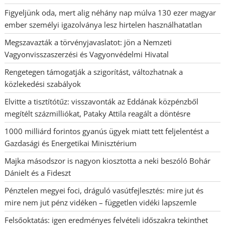
Figyeljünk oda, mert alig néhány nap múlva 130 ezer magyar
ember személyi igazolványa lesz hirtelen használhatatlan
Megszavazták a törvényjavaslatot: jön a Nemzeti
Vagyonvisszaszerzési és Vagyonvédelmi Hivatal
Rengetegen támogatják a szigorítást, változhatnak a
közlekedési szabályok
Elvitte a tisztítótűz: visszavonták az Eddának közpénzből
megítélt százmilliókat, Pataky Attila reagált a döntésre
1000 milliárd forintos gyanús ügyek miatt tett feljelentést a
Gazdasági és Energetikai Minisztérium
Majka másodszor is nagyon kiosztotta a neki beszóló Bohár
Dánielt és a Fideszt
Pénztelen megyei foci, dráguló vasútfejlesztés: mire jut és
mire nem jut pénz vidéken – független vidéki lapszemle
Felsőoktatás: igen eredményes felvételi időszakra tekinthet