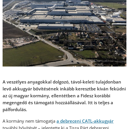
A veszélyes anyagokkal dolgozó, távol-keleti tulajdonban
levő akkugyár bővítésének inkább keresztbe kíván feküdni
az új magyar kormány, ellentétben a Fidesz korábbi
megengedő és támogató hozzáállásával. Itt is teljes a
pálfordulás.
A kormány nem támogatja
a debreceni CATL-akkugyár
további bővítését – jelentette ki a Tisza Párt debreceni