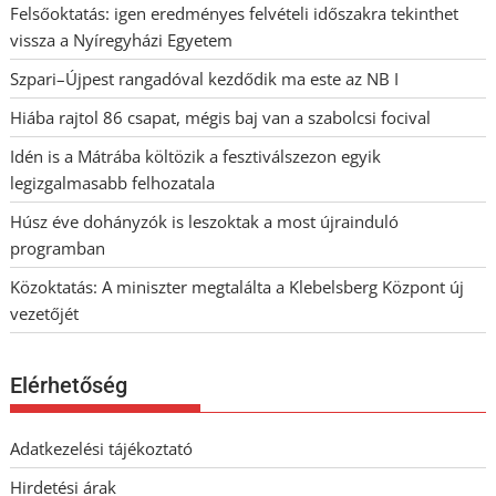
Felsőoktatás: igen eredményes felvételi időszakra tekinthet
vissza a Nyíregyházi Egyetem
Szpari–Újpest rangadóval kezdődik ma este az NB I
Hiába rajtol 86 csapat, mégis baj van a szabolcsi focival
Idén is a Mátrába költözik a fesztiválszezon egyik
legizgalmasabb felhozatala
Húsz éve dohányzók is leszoktak a most újrainduló
programban
Közoktatás: A miniszter megtalálta a Klebelsberg Központ új
vezetőjét
Elérhetőség
Adatkezelési tájékoztató
Hirdetési árak