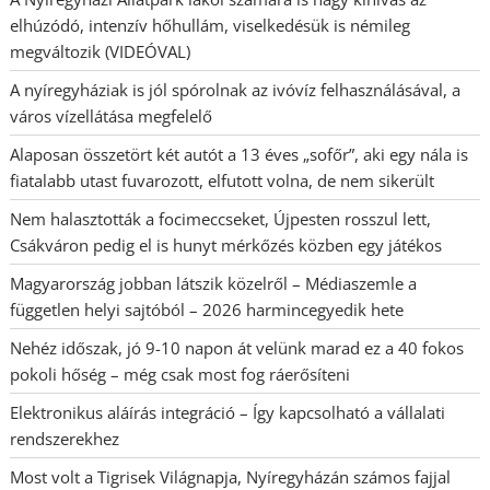
elhúzódó, intenzív hőhullám, viselkedésük is némileg
megváltozik (VIDEÓVAL)
A nyíregyháziak is jól spórolnak az ivóvíz felhasználásával, a
város vízellátása megfelelő
Alaposan összetört két autót a 13 éves „sofőr”, aki egy nála is
fiatalabb utast fuvarozott, elfutott volna, de nem sikerült
Nem halasztották a focimeccseket, Újpesten rosszul lett,
Csákváron pedig el is hunyt mérkőzés közben egy játékos
Magyarország jobban látszik közelről – Médiaszemle a
független helyi sajtóból – 2026 harmincegyedik hete
Nehéz időszak, jó 9-10 napon át velünk marad ez a 40 fokos
pokoli hőség – még csak most fog ráerősíteni
Elektronikus aláírás integráció – Így kapcsolható a vállalati
rendszerekhez
Most volt a Tigrisek Világnapja, Nyíregyházán számos fajjal