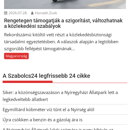
2026.07.28.
Horváth Zsolt
Rengetegen támogatják a szigorítást, változhatnak
a közlekedési szabályok
Rekordszámú kitöltő vett részt a közlekedésbiztonsági
társadalmi egyeztetésben. A válaszok alapján a legtöbben
szigorúbb fellépést támogatnának...
Magyarország
A Szabolcs24 legfrissebb 24 cikke
Siker: a közönségszavazáson a Nyíregyházi Állatpark lett a
legkedveltebb állatkert
Egymilliárd köbméter víz tűnt el a Nyírség alól
Újra csökken a benzin és a gázolaj ára is
A Nyíregyházi Állatpark lakói számára is nagy kihívás az