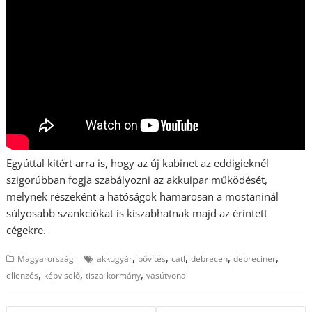
Egyúttal kitért arra is, hogy az új kabinet az eddigieknél
szigorúbban fogja szabályozni az akkuipar működését,
melynek részeként a hatóságok hamarosan a mostaninál
súlyosabb szankciókat is kiszabhatnak majd az érintett
cégekre.
,
,
,
,
,
Magyarország
akkugyár
bővítés
catl
debrecen
debreciner
,
,
,
ellenzés
képviselő
tisza-kormány
vasútvonal