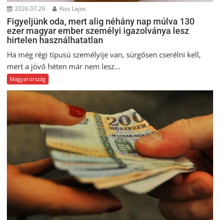
2026.07.29.
Kiss Lajos
Figyeljünk oda, mert alig néhány nap múlva 130
ezer magyar ember személyi igazolványa lesz
hirtelen használhatatlan
Ha még régi típusú személyije van, sürgősen cserélni kell,
mert a jövő héten már nem lesz...
Magyarország