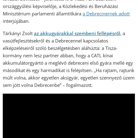
országgyűlési képviselője, a Közlekedési és Beruházási
Minisztérium parlamenti államtitkára
a Debrecinernek ad
ott
interjújában.
Tárkányi Zsolt
az akkugyárakkal szembeni fellépésről,
a
vasútfejlesztésekről és a Debrecennel kapcsolatos
elképzeléseiről szóló beszélgetésben aláhúzta: a Tisza-
kormány nem lesz partner abban, hogy a CATL kínai
akkumulátorgyártó a meglévő debreceni első gyára mellé egy
másodikat és egy harmadikat is felépítsen. „Ha rajtam, rajtunk
múlt volna, akkor egyetlen aksigyár, egyetlen szennyező üzem
sem jött volna Debrecenbe” – fogalmazott.