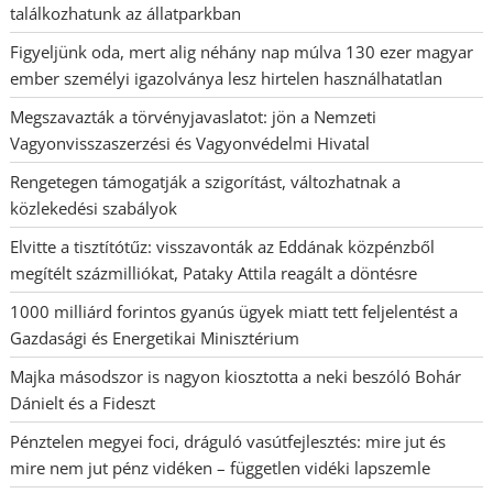
találkozhatunk az állatparkban
Figyeljünk oda, mert alig néhány nap múlva 130 ezer magyar
ember személyi igazolványa lesz hirtelen használhatatlan
Megszavazták a törvényjavaslatot: jön a Nemzeti
Vagyonvisszaszerzési és Vagyonvédelmi Hivatal
Rengetegen támogatják a szigorítást, változhatnak a
közlekedési szabályok
Elvitte a tisztítótűz: visszavonták az Eddának közpénzből
megítélt százmilliókat, Pataky Attila reagált a döntésre
1000 milliárd forintos gyanús ügyek miatt tett feljelentést a
Gazdasági és Energetikai Minisztérium
Majka másodszor is nagyon kiosztotta a neki beszóló Bohár
Dánielt és a Fideszt
Pénztelen megyei foci, dráguló vasútfejlesztés: mire jut és
mire nem jut pénz vidéken – független vidéki lapszemle