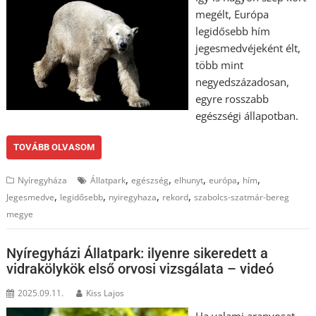
megélt, Európa
legidősebb hím
jegesmedvéjeként élt,
több mint
negyedszázadosan,
egyre rosszabb
egészségi állapotban.
TOVÁBB OLVASOM
,
,
,
,
,
Nyíregyháza
Állatpark
egészség
elhunyt
európa
hím
,
,
,
,
Jegesmedve
legidősebb
nyiregyhaza
rekord
szabolcs-szatmár-bereg
megye
Nyíregyházi Állatpark: ilyenre sikeredett a
vidrakölykök első orvosi vizsgálata – videó
2025.09.11.
Kiss Lajos
Ha valami aranyosat