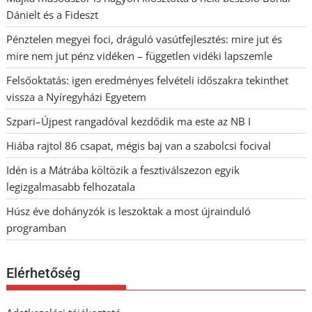
Dánielt és a Fideszt
Pénztelen megyei foci, dráguló vasútfejlesztés: mire jut és
mire nem jut pénz vidéken – független vidéki lapszemle
Felsőoktatás: igen eredményes felvételi időszakra tekinthet
vissza a Nyíregyházi Egyetem
Szpari–Újpest rangadóval kezdődik ma este az NB I
Hiába rajtol 86 csapat, mégis baj van a szabolcsi focival
Idén is a Mátrába költözik a fesztiválszezon egyik
legizgalmasabb felhozatala
Húsz éve dohányzók is leszoktak a most újrainduló
programban
Elérhetőség