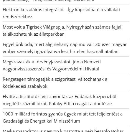
Elektronikus aláírás integráció – Így kapcsolható a vállalati
rendszerekhez
Most volt a Tigrisek Világnapja, Nyíregyházán számos fajjal
találkozhatunk az állatparkban
Figyeljünk oda, mert alig néhány nap múlva 130 ezer magyar
ember személyi igazolványa lesz hirtelen használhatatlan
Megszavazták a törvényjavaslatot: jön a Nemzeti
Vagyonvisszaszerzési és Vagyonvédelmi Hivatal
Rengetegen támogatják a szigorítást, változhatnak a
közlekedési szabályok
Elvitte a tisztítótűz: visszavonták az Eddának közpénzből
megítélt százmilliókat, Pataky Attila reagált a döntésre
1000 milliárd forintos gyanús ügyek miatt tett feljelentést a
Gazdasági és Energetikai Minisztérium
Majka másodszor is nagyon kiosztotta a neki beszóló Bohár