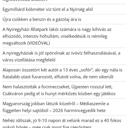
Egymilliárd köbméter víz tűnt el a Nyírség alól
Újra csökken a benzin és a gázolaj ára is
A Nyíregyházi Állatpark lakói számára is nagy kihívás az
elhúzódó, intenzív hőhullám, viselkedésük is némileg
megváltozik (VIDEÓVAL)
A nyíregyháziak is jól spórolnak az ivóvíz felhasználásával, a
város vízellátása megfelelő
Alaposan összetört két autót a 13 éves „sofőr”, aki egy nála is
fiatalabb utast fuvarozott, elfutott volna, de nem sikerült
Nem halasztották a focimeccseket, Újpesten rosszul lett,
Csákváron pedig el is hunyt mérkőzés közben egy játékos
Magyarország jobban látszik közelről – Médiaszemle a
független helyi sajtóból – 2026 harmincegyedik hete
Nehéz időszak, jó 9-10 napon át velünk marad ez a 40 fokos
pokoli hőség – még csak most fog ráerősíteni