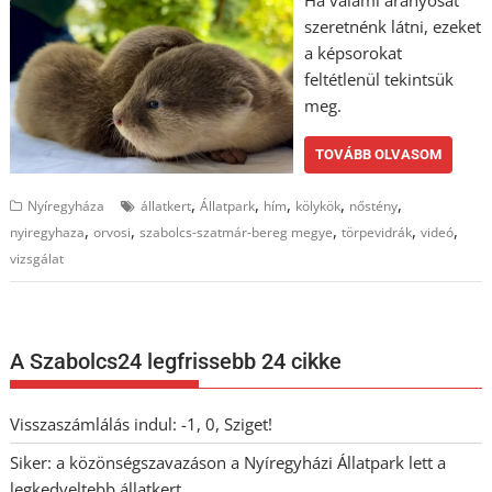
szeretnénk látni, ezeket
a képsorokat
feltétlenül tekintsük
meg.
TOVÁBB OLVASOM
,
,
,
,
,
Nyíregyháza
állatkert
Állatpark
hím
kölykök
nőstény
,
,
,
,
,
nyiregyhaza
orvosi
szabolcs-szatmár-bereg megye
törpevidrák
videó
vizsgálat
A Szabolcs24 legfrissebb 24 cikke
Visszaszámlálás indul: -1, 0, Sziget!
Siker: a közönségszavazáson a Nyíregyházi Állatpark lett a
legkedveltebb állatkert