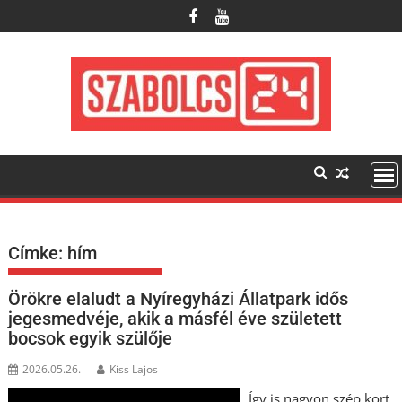
Skip
to
content
Címke:
hím
Örökre elaludt a Nyíregyházi Állatpark idős
jegesmedvéje, akik a másfél éve született
bocsok egyik szülője
2026.05.26.
Kiss Lajos
Így is nagyon szép kort