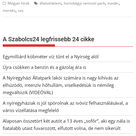
,
,
,
Megyei hírek
állatvédelem
hortobágyi nemzeti park
madár
,
mentés
sas
A Szabolcs24 legfrissebb 24 cikke
Egymilliárd köbméter víz tűnt el a Nyírség alól
Újra csökken a benzin és a gázolaj ára is
A Nyíregyházi Állatpark lakói számára is nagy kihívás az
elhúzódó, intenzív hőhullám, viselkedésük is némileg
megváltozik (VIDEÓVAL)
A nyíregyháziak is jól spórolnak az ivóvíz felhasználásával, a
város vízellátása megfelelő
Alaposan összetört két autót a 13 éves „sofőr”, aki egy nála is
fiatalabb utast fuvarozott, elfutott volna, de nem sikerült