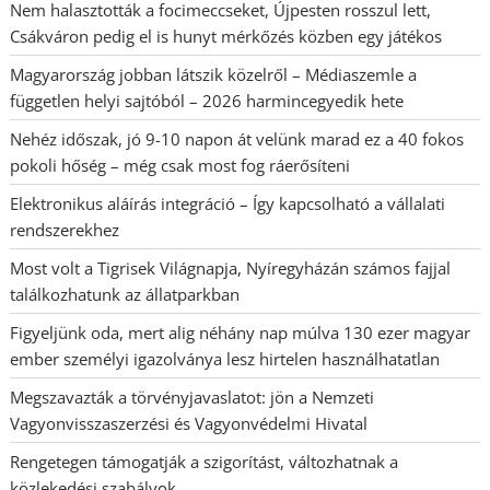
Nem halasztották a focimeccseket, Újpesten rosszul lett,
Csákváron pedig el is hunyt mérkőzés közben egy játékos
Magyarország jobban látszik közelről – Médiaszemle a
független helyi sajtóból – 2026 harmincegyedik hete
Nehéz időszak, jó 9-10 napon át velünk marad ez a 40 fokos
pokoli hőség – még csak most fog ráerősíteni
Elektronikus aláírás integráció – Így kapcsolható a vállalati
rendszerekhez
Most volt a Tigrisek Világnapja, Nyíregyházán számos fajjal
találkozhatunk az állatparkban
Figyeljünk oda, mert alig néhány nap múlva 130 ezer magyar
ember személyi igazolványa lesz hirtelen használhatatlan
Megszavazták a törvényjavaslatot: jön a Nemzeti
Vagyonvisszaszerzési és Vagyonvédelmi Hivatal
Rengetegen támogatják a szigorítást, változhatnak a
közlekedési szabályok