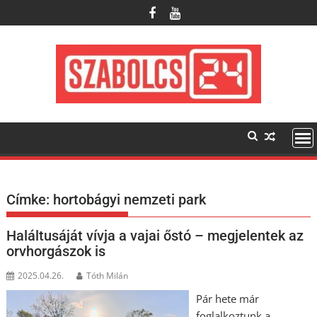
Skip
to
content
Címke:
hortobágyi nemzeti park
Haláltusáját vívja a vajai őstó – megjelentek az
orvhorgászok is
2025.04.26.
Tóth Milán
Pár hete már
foglalkoztunk a