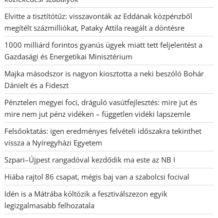
Elvitte a tisztítótűz: visszavonták az Eddának közpénzből
megítélt százmilliókat, Pataky Attila reagált a döntésre
1000 milliárd forintos gyanús ügyek miatt tett feljelentést a
Gazdasági és Energetikai Minisztérium
Majka másodszor is nagyon kiosztotta a neki beszóló Bohár
Dánielt és a Fideszt
Pénztelen megyei foci, dráguló vasútfejlesztés: mire jut és
mire nem jut pénz vidéken – független vidéki lapszemle
Felsőoktatás: igen eredményes felvételi időszakra tekinthet
vissza a Nyíregyházi Egyetem
Szpari–Újpest rangadóval kezdődik ma este az NB I
Hiába rajtol 86 csapat, mégis baj van a szabolcsi focival
Idén is a Mátrába költözik a fesztiválszezon egyik
legizgalmasabb felhozatala