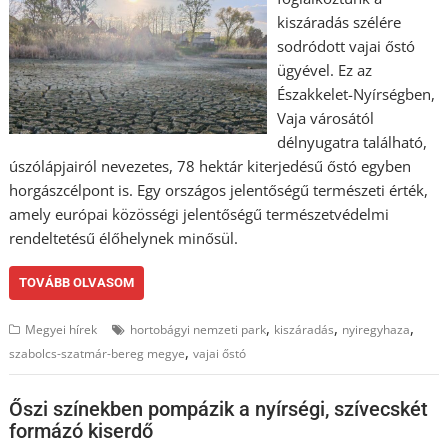
kiszáradás szélére
sodródott vajai őstó
ügyével. Ez az
Északkelet-Nyírségben,
Vaja városától
délnyugatra található,
úszólápjairól nevezetes, 78 hektár kiterjedésű őstó egyben
horgászcélpont is. Egy országos jelentőségű természeti érték,
amely európai közösségi jelentőségű természetvédelmi
rendeltetésű élőhelynek minősül.
TOVÁBB OLVASOM
,
,
,
Megyei hírek
hortobágyi nemzeti park
kiszáradás
nyiregyhaza
,
szabolcs-szatmár-bereg megye
vajai őstó
Őszi színekben pompázik a nyírségi, szívecskét
formázó kiserdő