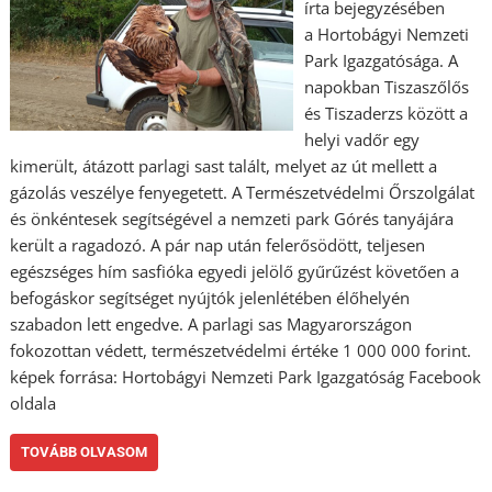
írta bejegyzésében
a Hortobágyi Nemzeti
Park Igazgatósága. A
napokban Tiszaszőlős
és Tiszaderzs között a
helyi vadőr egy
kimerült, átázott parlagi sast talált, melyet az út mellett a
gázolás veszélye fenyegetett. A Természetvédelmi Őrszolgálat
és önkéntesek segítségével a nemzeti park Górés tanyájára
került a ragadozó. A pár nap után felerősödött, teljesen
egészséges hím sasfióka egyedi jelölő gyűrűzést követően a
befogáskor segítséget nyújtók jelenlétében élőhelyén
szabadon lett engedve. A parlagi sas Magyarországon
fokozottan védett, természetvédelmi értéke 1 000 000 forint.
képek forrása: Hortobágyi Nemzeti Park Igazgatóság Facebook
oldala
TOVÁBB OLVASOM