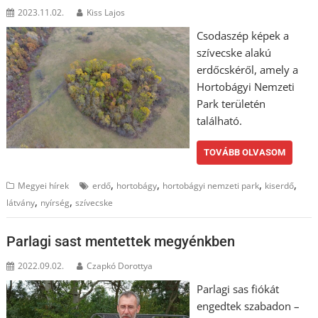
2023.11.02.
Kiss Lajos
Csodaszép képek a
szívecske alakú
erdőcskéről, amely a
Hortobágyi Nemzeti
Park területén
található.
TOVÁBB OLVASOM
,
,
,
,
Megyei hírek
erdő
hortobágy
hortobágyi nemzeti park
kiserdő
,
,
látvány
nyírség
szívecske
Parlagi sast mentettek megyénkben
2022.09.02.
Czapkó Dorottya
Parlagi sas fiókát
engedtek szabadon –