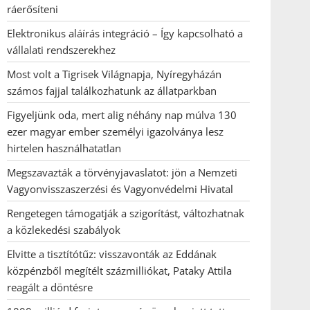
ráerősíteni
Elektronikus aláírás integráció – Így kapcsolható a
vállalati rendszerekhez
Most volt a Tigrisek Világnapja, Nyíregyházán
számos fajjal találkozhatunk az állatparkban
Figyeljünk oda, mert alig néhány nap múlva 130
ezer magyar ember személyi igazolványa lesz
hirtelen használhatatlan
Megszavazták a törvényjavaslatot: jön a Nemzeti
Vagyonvisszaszerzési és Vagyonvédelmi Hivatal
Rengetegen támogatják a szigorítást, változhatnak
a közlekedési szabályok
Elvitte a tisztítótűz: visszavonták az Eddának
közpénzből megítélt százmilliókat, Pataky Attila
reagált a döntésre