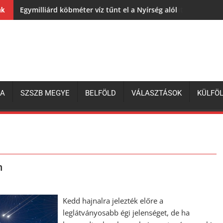
Egymilliárd köbméter víz tűnt el a Nyírség alól
nk
ZA
SZSZB MEGYE
BELFÖLD
VÁLASZTÁSOK
KÜLFÖ
n
Kedd hajnalra jelezték előre a
leglátványosabb égi jelenséget, de ha