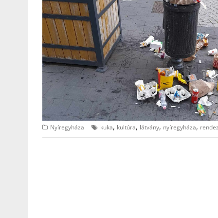
,
,
,
,
Nyíregyháza
kuka
kultúra
látvány
nyíregyháza
rende