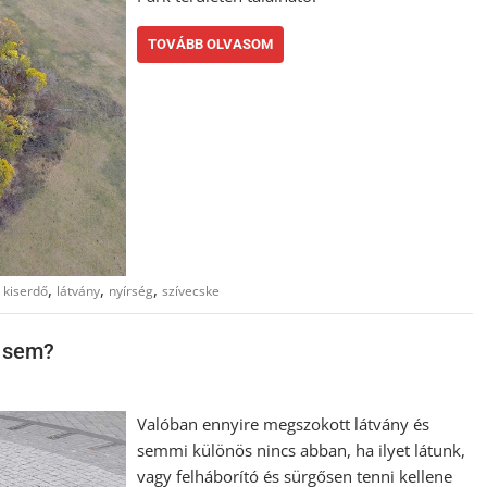
TOVÁBB OLVASOM
,
,
,
,
kiserdő
látvány
nyírség
szívecske
y sem?
Valóban ennyire megszokott látvány és
semmi különös nincs abban, ha ilyet látunk,
vagy felháborító és sürgősen tenni kellene