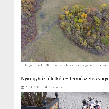
,
,
Megyei hírek
erdő
hortobágy
hortobágyi nemzeti park
Nyíregyházi életkép – természetes vag
2023.09.10.
Kiss Lajos