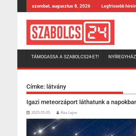
Skip
szombat, augusztus 8, 2026
Legfrissebb hírei
to
content
TÁMOGASSA A SZABOLCS24-ET!
NYÍREGYHÁ
Címke:
látvány
Igazi meteorzáport láthatunk a napokba
2025.05.05.
Kiss Lajos