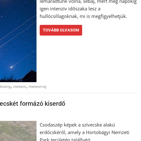
lemaradtunk volna, sebaj, mert még napokig
igen intenzív időszaka lesz a
hullócsillagoknak, mi is megfigyelhetjük.
TOVÁBB OLVASOM
,
,
átvány
meteor
meteorraj
vecskét formázó kiserdő
Csodaszép képek a szívecske alakú
erdőcskéről, amely a Hortobágyi Nemzeti
Park területén található.