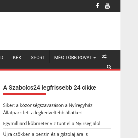
LD
KÉK
SPORT
MÉG TÖBB ROVAT
A Szabolcs24 legfrissebb 24 cikke
Siker: a közönségszavazáson a Nyíregyházi
Állatpark lett a legkedveltebb állatkert
Egymilliárd köbméter víz tűnt el a Nyírség alól
Újra csökken a benzin és a gázolaj ára is