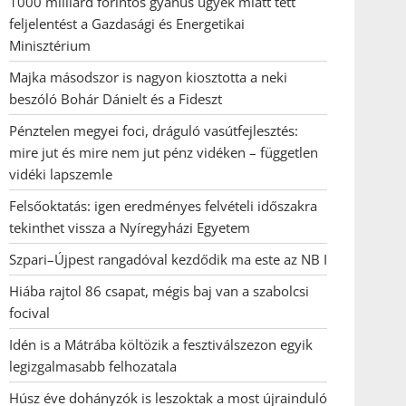
1000 milliárd forintos gyanús ügyek miatt tett
feljelentést a Gazdasági és Energetikai
Minisztérium
Majka másodszor is nagyon kiosztotta a neki
beszóló Bohár Dánielt és a Fideszt
Pénztelen megyei foci, dráguló vasútfejlesztés:
mire jut és mire nem jut pénz vidéken – független
vidéki lapszemle
Felsőoktatás: igen eredményes felvételi időszakra
tekinthet vissza a Nyíregyházi Egyetem
Szpari–Újpest rangadóval kezdődik ma este az NB I
Hiába rajtol 86 csapat, mégis baj van a szabolcsi
focival
Idén is a Mátrába költözik a fesztiválszezon egyik
legizgalmasabb felhozatala
Húsz éve dohányzók is leszoktak a most újrainduló