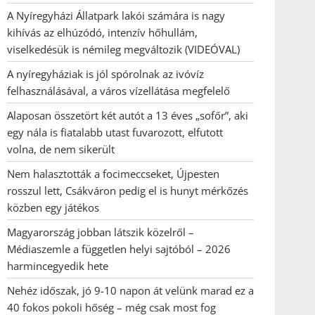
A Nyíregyházi Állatpark lakói számára is nagy
kihívás az elhúzódó, intenzív hőhullám,
viselkedésük is némileg megváltozik (VIDEÓVAL)
A nyíregyháziak is jól spórolnak az ivóvíz
felhasználásával, a város vízellátása megfelelő
Alaposan összetört két autót a 13 éves „sofőr”, aki
egy nála is fiatalabb utast fuvarozott, elfutott
volna, de nem sikerült
Nem halasztották a focimeccseket, Újpesten
rosszul lett, Csákváron pedig el is hunyt mérkőzés
közben egy játékos
Magyarország jobban látszik közelről –
Médiaszemle a független helyi sajtóból – 2026
harmincegyedik hete
Nehéz időszak, jó 9-10 napon át velünk marad ez a
40 fokos pokoli hőség – még csak most fog