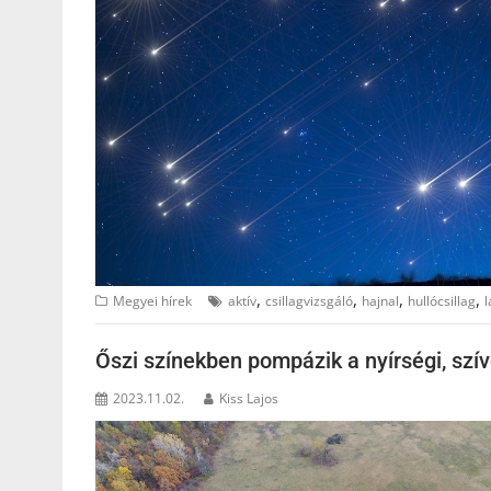
,
,
,
,
Megyei hírek
aktív
csillagvizsgáló
hajnal
hullócsillag
l
Őszi színekben pompázik a nyírségi, szí
2023.11.02.
Kiss Lajos