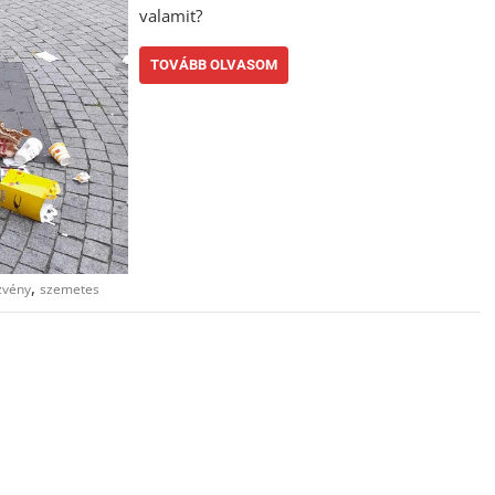
valamit?
TOVÁBB OLVASOM
,
zvény
szemetes