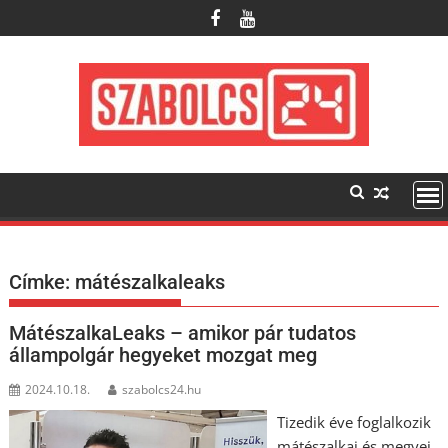
Skip
to
content
Címke:
mátészalkaleaks
MátészalkaLeaks – amikor pár tudatos
állampolgár hegyeket mozgat meg
2024.10.18.
szabolcs24.hu
Tizedik éve foglalkozik
mátészalkai és megyei