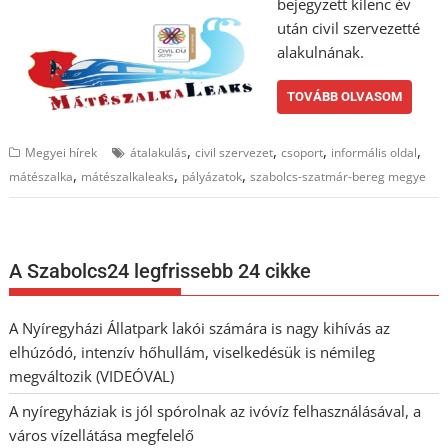
bejegyzett kilenc év
után civil szervezetté
alakulnának.
TOVÁBB OLVASOM
,
,
,
,
Megyei hírek
átalakulás
civil szervezet
csoport
informális oldal
,
,
,
mátészalka
mátészalkaleaks
pályázatok
szabolcs-szatmár-bereg megye
A Szabolcs24 legfrissebb 24 cikke
A Nyíregyházi Állatpark lakói számára is nagy kihívás az
elhúzódó, intenzív hőhullám, viselkedésük is némileg
megváltozik (VIDEÓVAL)
A nyíregyháziak is jól spórolnak az ivóvíz felhasználásával, a
város vízellátása megfelelő