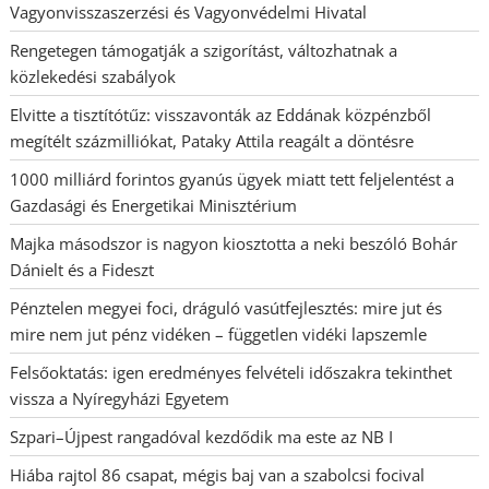
Vagyonvisszaszerzési és Vagyonvédelmi Hivatal
Rengetegen támogatják a szigorítást, változhatnak a
közlekedési szabályok
Elvitte a tisztítótűz: visszavonták az Eddának közpénzből
megítélt százmilliókat, Pataky Attila reagált a döntésre
1000 milliárd forintos gyanús ügyek miatt tett feljelentést a
Gazdasági és Energetikai Minisztérium
Majka másodszor is nagyon kiosztotta a neki beszóló Bohár
Dánielt és a Fideszt
Pénztelen megyei foci, dráguló vasútfejlesztés: mire jut és
mire nem jut pénz vidéken – független vidéki lapszemle
Felsőoktatás: igen eredményes felvételi időszakra tekinthet
vissza a Nyíregyházi Egyetem
Szpari–Újpest rangadóval kezdődik ma este az NB I
Hiába rajtol 86 csapat, mégis baj van a szabolcsi focival