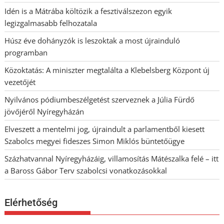
Idén is a Mátrába költözik a fesztiválszezon egyik
legizgalmasabb felhozatala
Húsz éve dohányzók is leszoktak a most újrainduló
programban
Közoktatás: A miniszter megtalálta a Klebelsberg Központ új
vezetőjét
Nyilvános pódiumbeszélgetést szerveznek a Júlia Fürdő
jövőjéről Nyíregyházán
Elveszett a mentelmi jog, újraindult a parlamentből kiesett
Szabolcs megyei fideszes Simon Miklós büntetőügye
Százhatvannal Nyíregyházáig, villamosítás Mátészalka felé – itt
a Baross Gábor Terv szabolcsi vonatkozásokkal
Elérhetőség