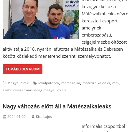
közügyekkel az a
MátészalkaLeaks névre
keresztelt csoport,
amelynek
emberszabású,
csigajelmezbe öltözött
aktivistája 2018. nyarán lefutotta a Mátészalka és Debrecen
között közlekedő menetrend szerinti személyvonatot.
TOVÁBB OLVASOM
,
,
,
,
Megyei hírek
lokálpatrióta
mátészalka
mátészalkaleaks
máv
,
szabolcs-szatmár-bereg megye
volán
Nagy változás előtt áll a Mátészalkaleaks
2024.01.09.
Kiss Lajos
Informális csoportból