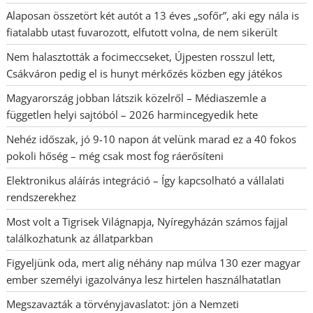
Alaposan összetört két autót a 13 éves „sofőr”, aki egy nála is
fiatalabb utast fuvarozott, elfutott volna, de nem sikerült
Nem halasztották a focimeccseket, Újpesten rosszul lett,
Csákváron pedig el is hunyt mérkőzés közben egy játékos
Magyarország jobban látszik közelről – Médiaszemle a
független helyi sajtóból – 2026 harmincegyedik hete
Nehéz időszak, jó 9-10 napon át velünk marad ez a 40 fokos
pokoli hőség – még csak most fog ráerősíteni
Elektronikus aláírás integráció – Így kapcsolható a vállalati
rendszerekhez
Most volt a Tigrisek Világnapja, Nyíregyházán számos fajjal
találkozhatunk az állatparkban
Figyeljünk oda, mert alig néhány nap múlva 130 ezer magyar
ember személyi igazolványa lesz hirtelen használhatatlan
Megszavazták a törvényjavaslatot: jön a Nemzeti