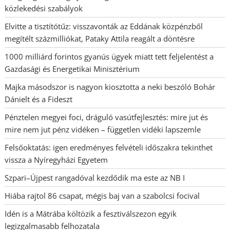
közlekedési szabályok
Elvitte a tisztítótűz: visszavonták az Eddának közpénzből
megítélt százmilliókat, Pataky Attila reagált a döntésre
1000 milliárd forintos gyanús ügyek miatt tett feljelentést a
Gazdasági és Energetikai Minisztérium
Majka másodszor is nagyon kiosztotta a neki beszóló Bohár
Dánielt és a Fideszt
Pénztelen megyei foci, dráguló vasútfejlesztés: mire jut és
mire nem jut pénz vidéken – független vidéki lapszemle
Felsőoktatás: igen eredményes felvételi időszakra tekinthet
vissza a Nyíregyházi Egyetem
Szpari–Újpest rangadóval kezdődik ma este az NB I
Hiába rajtol 86 csapat, mégis baj van a szabolcsi focival
Idén is a Mátrába költözik a fesztiválszezon egyik
legizgalmasabb felhozatala