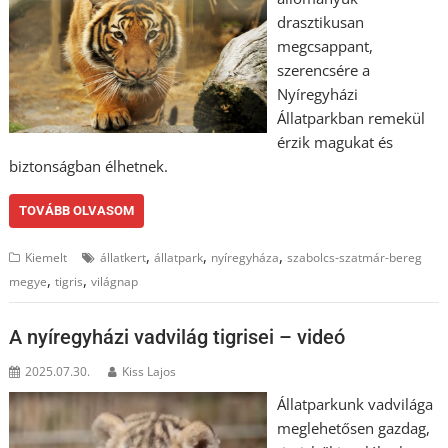
drasztikusan
megcsappant,
szerencsére a
Nyíregyházi
Állatparkban remekül
érzik magukat és
biztonságban élhetnek.
TOVÁBB OLVASOM
,
,
,
Kiemelt
állatkert
állatpark
nyíregyháza
szabolcs-szatmár-bereg
,
,
megye
tigris
világnap
A nyíregyházi vadvilág tigrisei – videó
2025.07.30.
Kiss Lajos
Állatparkunk vadvilága
meglehetősen gazdag,