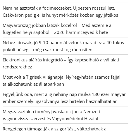
Nem halasztották a focimeccseket, Újpesten rosszul lett,
Csákváron pedig el is hunyt mérkőzés közben egy játékos
Magyarország jobban látszik közelről – Médiaszemle a
független helyi sajtóból – 2026 harmincegyedik hete
Nehéz időszak, jó 9-10 napon át velünk marad ez a 40 fokos
pokoli hőség – még csak most fog ráerősíteni
Elektronikus aláírás integráció – Így kapcsolható a vállalati
rendszerekhez
Most volt a Tigrisek Világnapja, Nyíregyházán számos fajjal
találkozhatunk az állatparkban
Figyeljünk oda, mert alig néhány nap múlva 130 ezer magyar
ember személyi igazolványa lesz hirtelen használhatatlan
Megszavazták a törvényjavaslatot: jön a Nemzeti
Vagyonvisszaszerzési és Vagyonvédelmi Hivatal
Rengetegen támogatják a szigorítást, változhatnak a