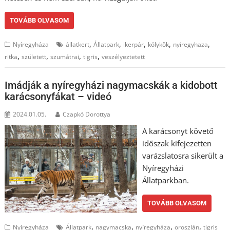
TOVÁBB OLVASOM
,
,
,
,
,
Nyíregyháza
állatkert
Állatpark
ikerpár
kölykök
nyiregyhaza
,
,
,
,
ritka
született
szumátrai
tigris
veszélyeztetett
Imádják a nyíregyházi nagymacskák a kidobott
karácsonyfákat – videó
2024.01.05.
Czapkó Dorottya
A karácsonyt követő
időszak kifejezetten
varázslatosra sikerült a
Nyíregyházi
Állatparkban.
TOVÁBB OLVASOM
,
,
,
,
Nyíregyháza
Állatpark
nagymacska
nyíregyháza
oroszlán
tigris