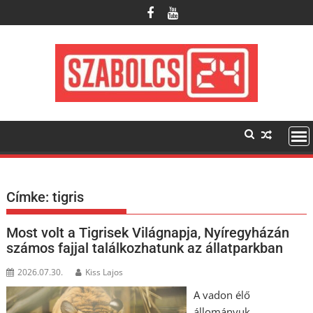
Skip
to
content
Címke:
tigris
Most volt a Tigrisek Világnapja, Nyíregyházán
számos fajjal találkozhatunk az állatparkban
2026.07.30.
Kiss Lajos
A vadon élő
állományuk