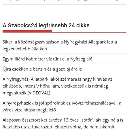
A Szabolcs24 legfrissebb 24 cikke
Siker: a közönségszavazáson a Nyíregyházi Állatpark lett a
legkedveltebb állatkert
Egymilliárd köbméter víz tűnt el a Nyírség alól
Újra csökken a benzin és a gázolaj ára is
A Nyíregyházi Állatpark lakói számára is nagy kihívás az
elhúzódó, intenzív hőhullám, viselkedésük is némileg
megváltozik (VIDEÓVAL)
A nyíregyháziak is jól spórolnak az ivóvíz felhasználásával, a
város vízellátása megfelelő
Alaposan összetört két autót a 13 éves „sofőr”, aki egy nála is
fiatalabb utast fuvarozott, elfutott volna, de nem sikerült