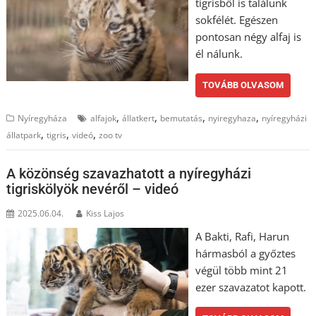
tigrisből is találunk
sokfélét. Egészen
pontosan négy alfaj is
él nálunk.
TOVÁBB OLVASOM
,
,
,
,
Nyíregyháza
alfajok
állatkert
bemutatás
nyiregyhaza
nyíregyházi
,
,
,
állatpark
tigris
videó
zoo tv
A közönség szavazhatott a nyíregyházi
tigriskölyök nevéről – videó
2025.06.04.
Kiss Lajos
A Bakti, Rafi, Harun
hármasból a győztes
végül több mint 21
ezer szavazatot kapott.