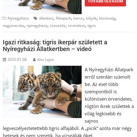
TOVÁBB OLVASOM
,
,
,
,
,
Nyíregyháza
állatkert
Állatpark
harun
kölyök
közönség
,
,
,
,
nagymacska
nyiregyhaza
szavazás
szumátrai
tigris
Igazi ritkaság: tigris ikerpár született a
Nyíregyházi Állatkertben – videó
2025.01.08.
Kiss Lajos
A Nyíregyházi Állatpark
erről szerdán számolt
be. Az eset több
szempontból is
különösen örvendetes,
rögtön ikrek születtek a
világ legkisebb és
sajnos
legveszélyeztetettebb tigris alfajából. A „picik” azóta már négy
hetesek és nem szeretik, ha vizsgálják őket.