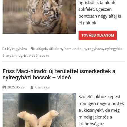
tigrisből is találunk
sokfélét. Egészen
pontosan négy alfaj is
él nálunk.
TOVÁBB OLVASOM
,
,
,
,
Nyíregyháza
alfajok
állatkert
bemutatás
nyiregyhaza
nyíregyházi
,
,
,
állatpark
tigris
videó
zoo tv
Friss Maci-híradó: új területtel ismerkedtek a
nyíregyházi bocsok – videó
2025.05.29.
Kiss Lajos
Születésükhöz képest
már igen nagyra nőttek
a „kicsinyek”, de még
mindig jelentős a
különbség az