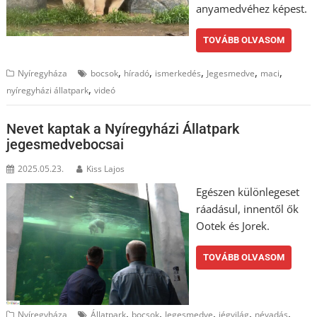
anyamedvéhez képest.
TOVÁBB OLVASOM
,
,
,
,
,
Nyíregyháza
bocsok
híradó
ismerkedés
Jegesmedve
maci
,
nyíregyházi állatpark
videó
Nevet kaptak a Nyíregyházi Állatpark
jegesmedvebocsai
2025.05.23.
Kiss Lajos
Egészen különlegeset
ráadásul, innentől ők
Ootek és Jorek.
TOVÁBB OLVASOM
,
,
,
,
,
Nyíregyháza
Állatpark
bocsok
Jegesmedve
jégvilág
névadás