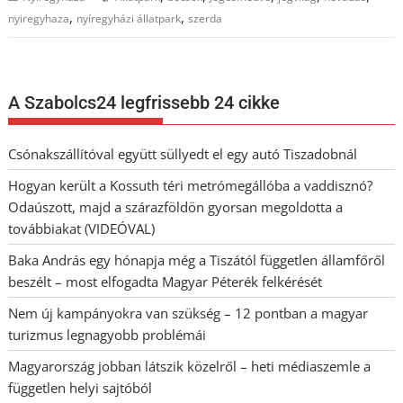
,
,
nyiregyhaza
nyíregyházi állatpark
szerda
A Szabolcs24 legfrissebb 24 cikke
Csónakszállítóval együtt süllyedt el egy autó Tiszadobnál
Hogyan került a Kossuth téri metrómegállóba a vaddisznó?
Odaúszott, majd a szárazföldön gyorsan megoldotta a
továbbiakat (VIDEÓVAL)
Baka András egy hónapja még a Tiszától független államfőről
beszélt – most elfogadta Magyar Péterék felkérését
Nem új kampányokra van szükség – 12 pontban a magyar
turizmus legnagyobb problémái
Magyarország jobban látszik közelről – heti médiaszemle a
független helyi sajtóból