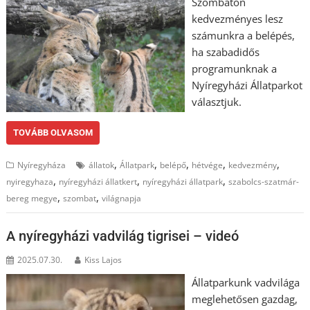
Szombaton
kedvezményes lesz
számunkra a belépés,
ha szabadidős
programunknak a
Nyíregyházi Állatparkot
választjuk.
TOVÁBB OLVASOM
,
,
,
,
,
Nyíregyháza
állatok
Állatpark
belépő
hétvége
kedvezmény
,
,
,
nyiregyhaza
nyíregyházi állatkert
nyíregyházi állatpark
szabolcs-szatmár-
,
,
bereg megye
szombat
világnapja
A nyíregyházi vadvilág tigrisei – videó
2025.07.30.
Kiss Lajos
Állatparkunk vadvilága
meglehetősen gazdag,