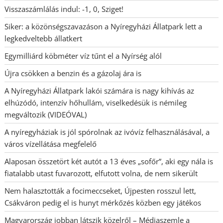
Visszaszámlálás indul: -1, 0, Sziget!
Siker: a közönségszavazáson a Nyíregyházi Állatpark lett a
legkedveltebb állatkert
Egymilliárd köbméter víz tűnt el a Nyírség alól
Újra csökken a benzin és a gázolaj ára is
A Nyíregyházi Állatpark lakói számára is nagy kihívás az
elhúzódó, intenzív hőhullám, viselkedésük is némileg
megváltozik (VIDEÓVAL)
A nyíregyháziak is jól spórolnak az ivóvíz felhasználásával, a
város vízellátása megfelelő
Alaposan összetört két autót a 13 éves „sofőr”, aki egy nála is
fiatalabb utast fuvarozott, elfutott volna, de nem sikerült
Nem halasztották a focimeccseket, Újpesten rosszul lett,
Csákváron pedig el is hunyt mérkőzés közben egy játékos
Magyarország jobban látszik közelről – Médiaszemle a