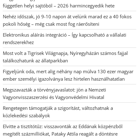
független helyi sajtóból – 2026 harmincegyedik hete
Nehéz időszak, jó 9-10 napon át velünk marad ez a 40 fokos
pokoli hőség – még csak most fog ráerősíteni
Elektronikus aláírás integráció – Így kapcsolható a vállalati
rendszerekhez
Most volt a Tigrisek Világnapja, Nyíregyházán számos fajjal
találkozhatunk az állatparkban
Figyeljünk oda, mert alig néhány nap múlva 130 ezer magyar
ember személyi igazolványa lesz hirtelen használhatatlan
Megszavazták a törvényjavaslatot: jön a Nemzeti
Vagyonvisszaszerzési és Vagyonvédelmi Hivatal
Rengetegen támogatják a szigorítást, változhatnak a
közlekedési szabályok
Elvitte a tisztítótűz: visszavonták az Eddának közpénzből
megítélt százmilliókat, Pataky Attila reagált a döntésre