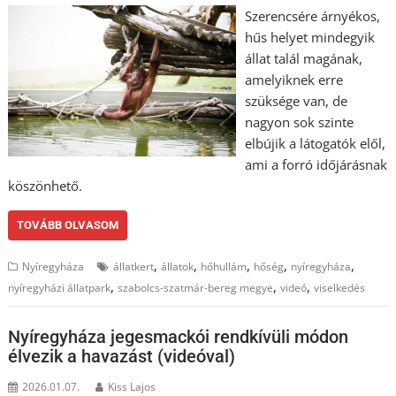
Szerencsére árnyékos,
hűs helyet mindegyik
állat talál magának,
amelyiknek erre
szüksége van, de
nagyon sok szinte
elbújik a látogatók elől,
ami a forró időjárásnak
köszönhető.
TOVÁBB OLVASOM
,
,
,
,
,
Nyíregyháza
állatkert
állatok
hőhullám
hőség
nyíregyháza
,
,
,
nyíregyházi állatpark
szabolcs-szatmár-bereg megye
videó
viselkedés
Nyíregyháza jegesmackói rendkívüli módon
élvezik a havazást (videóval)
2026.01.07.
Kiss Lajos