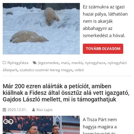
Ez számukra az igazi
hazai pálya, láthatóan
nem is akarják
abbahagyni az
ismerkedést a hóval.
TOVÁBB OLVASOM
,
,
,
,
Nyíregyháza
Jegesmedve
maci
mackó
nyiregyhaza
nyíregyházi
,
,
állatpark
szabolcs-szatmár-bereg megye
videó
Már 200 ezren aláírták a petíciót, amiben
kiállnak a Fidesz által össztűz alá vett igazgató,
Gajdos László mellett, mi is támogathatjuk
2025.12.01.
Kiss Lajos
A Tisza Párt nem
hagyja magára a
kormánypárt és