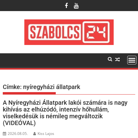
Skip
to
content
Címke:
nyíregyházi állatpark
A Nyíregyházi Állatpark lakói számára is nagy
kihívás az elhúzódó, intenzív hőhullám,
viselkedésük is némileg megváltozik
(VIDEÓVAL)
2026.08.05.
Kiss Lajos