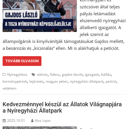
szócsövei által teljes
pályás letámadást
elszenvedő nyíregyházi
állatkerti igazgatót. A
jelek szerint az
állampolgárok is kinyilvánítják támogatásukat Gajdos mellett,
a besározás és „kicsinálás” ellen. Mi is aláírhatjuk a petíciót.
TOVÁBB OLVASOM
,
,
,
,
,
Nyíregyháza
aláírás
fidesz
gajdos lászló
igazgató
kiállás
,
,
,
,
,
kormánypártok
lejáratás
magyar péter
nyíregyházi állatpark
petíció
védelem
Kedvezménnyel készül az Állatok Világnapjára
a Nyíregyházi Állatpark
2025.10.01.
Kiss Lajos