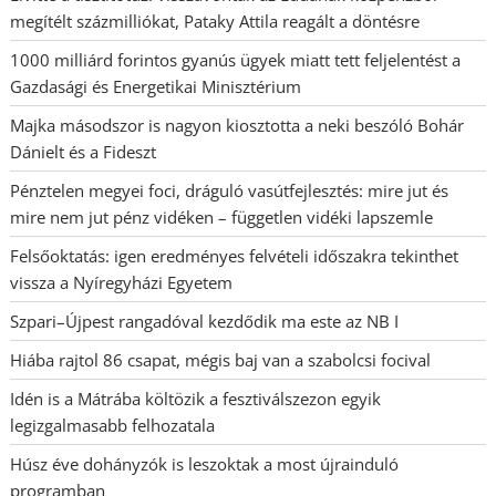
megítélt százmilliókat, Pataky Attila reagált a döntésre
1000 milliárd forintos gyanús ügyek miatt tett feljelentést a
Gazdasági és Energetikai Minisztérium
Majka másodszor is nagyon kiosztotta a neki beszóló Bohár
Dánielt és a Fideszt
Pénztelen megyei foci, dráguló vasútfejlesztés: mire jut és
mire nem jut pénz vidéken – független vidéki lapszemle
Felsőoktatás: igen eredményes felvételi időszakra tekinthet
vissza a Nyíregyházi Egyetem
Szpari–Újpest rangadóval kezdődik ma este az NB I
Hiába rajtol 86 csapat, mégis baj van a szabolcsi focival
Idén is a Mátrába költözik a fesztiválszezon egyik
legizgalmasabb felhozatala
Húsz éve dohányzók is leszoktak a most újrainduló
programban