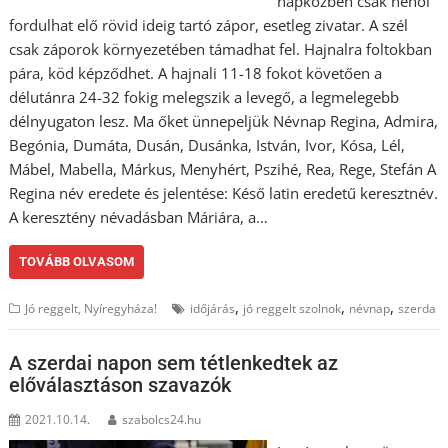
napközben csak néhol
fordulhat elő rövid ideig tartó zápor, esetleg zivatar. A szél
csak záporok környezetében támadhat fel. Hajnalra foltokban
pára, köd képződhet. A hajnali 11-18 fokot követően a
délutánra 24-32 fokig melegszik a levegő, a legmelegebb
délnyugaton lesz. Ma őket ünnepeljük Névnap Regina, Admira,
Begónia, Dumáta, Dusán, Dusánka, István, Ivor, Kósa, Lél,
Mábel, Mabella, Márkus, Menyhért, Pszihé, Rea, Rege, Stefán A
Regina név eredete és jelentése: Késő latin eredetű keresztnév.
A keresztény névadásban Máriára, a…
TOVÁBB OLVASOM
,
,
,
Jó reggelt, Nyíregyháza!
időjárás
jó reggelt szolnok
névnap
szerda
A szerdai napon sem tétlenkedtek az
előválasztáson szavazók
2021.10.14.
szabolcs24.hu