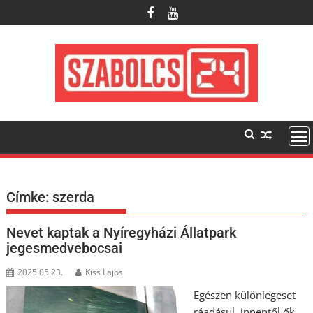
Skip
to
content
Címke:
szerda
Nevet kaptak a Nyíregyházi Állatpark
jegesmedvebocsai
2025.05.23.
Kiss Lajos
Egészen különlegeset
ráadásul, innentől ők