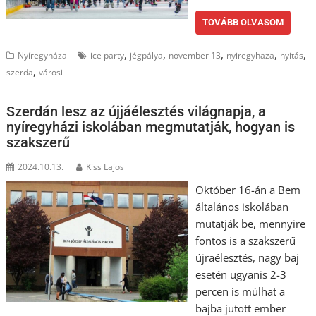
TOVÁBB OLVASOM
,
,
,
,
,
Nyíregyháza
ice party
jégpálya
november 13
nyiregyhaza
nyitás
,
szerda
városi
Szerdán lesz az újjáélesztés világnapja, a
nyíregyházi iskolában megmutatják, hogyan is
szakszerű
2024.10.13.
Kiss Lajos
Október 16-án a Bem
általános iskolában
mutatják be, mennyire
fontos is a szakszerű
újraélesztés, nagy baj
esetén ugyanis 2-3
percen is múlhat a
bajba jutott ember