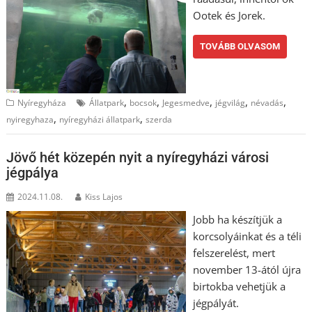
Ootek és Jorek.
TOVÁBB OLVASOM
,
,
,
,
,
Nyíregyháza
Állatpark
bocsok
Jegesmedve
jégvilág
névadás
,
,
nyiregyhaza
nyíregyházi állatpark
szerda
Jövő hét közepén nyit a nyíregyházi városi
jégpálya
2024.11.08.
Kiss Lajos
Jobb ha készítjük a
korcsolyáinkat és a téli
felszerelést, mert
november 13-ától újra
birtokba vehetjük a
jégpályát.