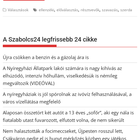
,
,
,
,
Választások
ellenzéki
előválasztás
résztvevők
szavazás
szerda
A Szabolcs24 legfrissebb 24 cikke
Újra csökken a benzin és a gázolaj ára is
A Nyíregyházi Állatpark lakói számára is nagy kihívás az
elhúzódó, intenzív hőhullám, viselkedésük is némileg
megváltozik (VIDEÓVAL)
A nyíregyháziak is jól spórolnak az ivóvíz felhasználásával, a
város vízellátása megfelelő
Alaposan összetört két autót a 13 éves „sofőr”, aki egy nála is
fiatalabb utast fuvarozott, elfutott volna, de nem sikerült
Nem halasztották a focimeccseket, Újpesten rosszul lett,
Csákváron pedig el is hunyt mérkőzés közben egy játékos