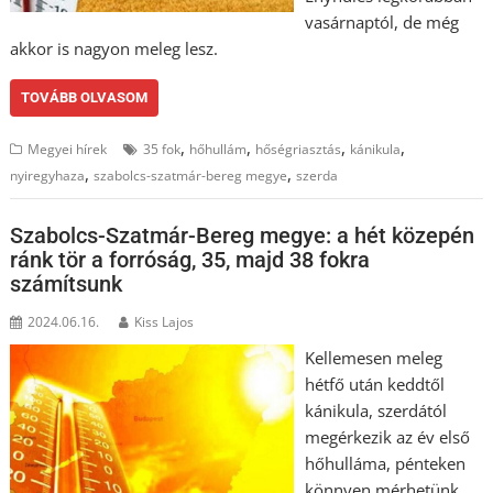
vasárnaptól, de még
akkor is nagyon meleg lesz.
TOVÁBB OLVASOM
,
,
,
,
Megyei hírek
35 fok
hőhullám
hőségriasztás
kánikula
,
,
nyiregyhaza
szabolcs-szatmár-bereg megye
szerda
Szabolcs-Szatmár-Bereg megye: a hét közepén
ránk tör a forróság, 35, majd 38 fokra
számítsunk
2024.06.16.
Kiss Lajos
Kellemesen meleg
hétfő után keddtől
kánikula, szerdától
megérkezik az év első
hőhulláma, pénteken
könnyen mérhetünk