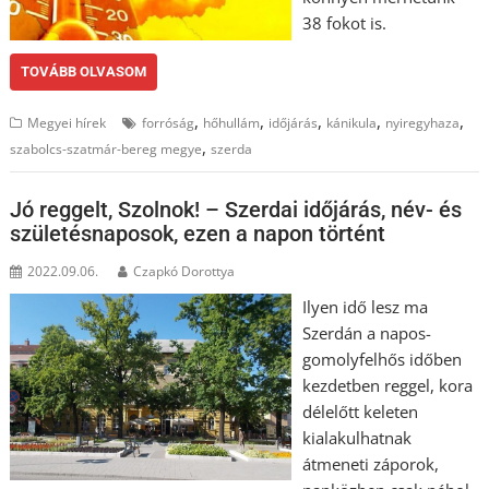
38 fokot is.
TOVÁBB OLVASOM
,
,
,
,
,
Megyei hírek
forróság
hőhullám
időjárás
kánikula
nyiregyhaza
,
szabolcs-szatmár-bereg megye
szerda
Jó reggelt, Szolnok! – Szerdai időjárás, név- és
születésnaposok, ezen a napon történt
2022.09.06.
Czapkó Dorottya
Ilyen idő lesz ma
Szerdán a napos-
gomolyfelhős időben
kezdetben reggel, kora
délelőtt keleten
kialakulhatnak
átmeneti záporok,