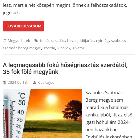
lesz, mert a hét közepén megint jönnek a felhőszakadások,
jégesők.
TOVÁBB OLVASOM
,
,
,
,
Megyei hírek
felhőszakadás
heves
időjárás
nyírség
szabolcs-
,
,
,
szatmár-bereg megye
szerda
viharok
zivatar
A legmagasabb fokú hőségriasztás szerdától,
35 fok fölé megyünk
2024.06.18.
Kiss Lajos
Szabolcs-Szatmár-
Bereg megye sem
marad ki a hatalmas
kánikulából, itt az első
igazi hőhullám 2024-
ben hazánkban.
Enyhülés legkorábban