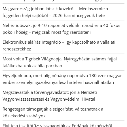
Magyarország jobban látszik közelről – Médiaszemle a
független helyi sajtóból – 2026 harmincegyedik hete
Nehéz időszak, jó 9-10 napon át velünk marad ez a 40 fokos
pokoli hőség – még csak most fog ráerősíteni
Elektronikus aláírás integráció – Így kapcsolható a vállalati
rendszerekhez
Most volt a Tigrisek Világnapja, Nyíregyházán számos fajjal
találkozhatunk az állatparkban
Figyeljünk oda, mert alig néhány nap múlva 130 ezer magyar
ember személyi igazolványa lesz hirtelen használhatatlan
Megszavazták a törvényjavaslatot: jön a Nemzeti
Vagyonvisszaszerzési és Vagyonvédelmi Hivatal
Rengetegen támogatják a szigorítást, változhatnak a
közlekedési szabályok
Elvitte a tisztítótűz: visszavonták az Eddának közpénzből