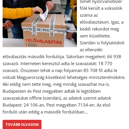
Ismét nyolcvanötezer
fölé került a voksolók
száma az
előválasztáson. Igaz, a
keddi rekordot meg
sem közelítette.
Szerdán is folytatódott
az ellenzéki
előválasztás második fordulója. Sátorban megjelent: 66 938
szavazó. Interneten keresztül adta le szavazatát: 18 770
szavazó. Összesen tehát a nap folyamán 85 708 fő adta le
voksát Magyarország következő lehetséges miniszterelnökére.
Aki eddig nem tette meg, még mindig szavazhat ma is.
Budapesten és Pest megyében adták le legtöbben
szavazatukat offline (szerdán), az adatok szerint adatok
Budapest: 24 106-an, Pest megyében 7134-en. Az első
forduló után eddig a második fordulóban…
TOVÁBB OLVASOM