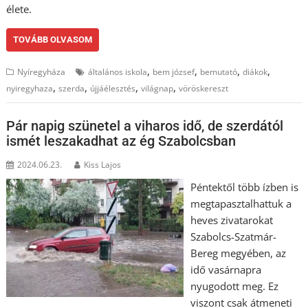
élete.
TOVÁBB OLVASOM
,
,
,
,
Nyíregyháza
általános iskola
bem józsef
bemutató
diákok
,
,
,
,
nyiregyhaza
szerda
újjáélesztés
világnap
vöröskereszt
Pár napig szünetel a viharos idő, de szerdától
ismét leszakadhat az ég Szabolcsban
2024.06.23.
Kiss Lajos
Péntektől több ízben is
megtapasztalhattuk a
heves zivatarokat
Szabolcs-Szatmár-
Bereg megyében, az
idő vasárnapra
nyugodott meg. Ez
viszont csak átmeneti