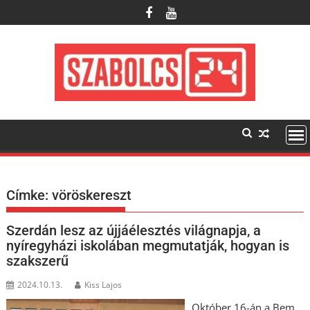
Skip
to
content
Címke:
vöröskereszt
Szerdán lesz az újjáélesztés világnapja, a
nyíregyházi iskolában megmutatják, hogyan is
szakszerű
2024.10.13.
Kiss Lajos
Október 16-án a Bem