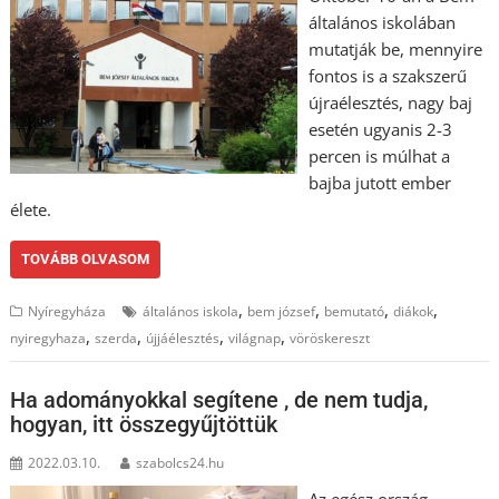
általános iskolában
mutatják be, mennyire
fontos is a szakszerű
újraélesztés, nagy baj
esetén ugyanis 2-3
percen is múlhat a
bajba jutott ember
élete.
TOVÁBB OLVASOM
,
,
,
,
Nyíregyháza
általános iskola
bem józsef
bemutató
diákok
,
,
,
,
nyiregyhaza
szerda
újjáélesztés
világnap
vöröskereszt
Ha adományokkal segítene , de nem tudja,
hogyan, itt összegyűjtöttük
2022.03.10.
szabolcs24.hu
Az egész ország