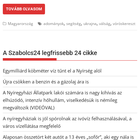
TOVÁBB OLVASOM
,
,
,
,
Magyarország
adományok
segítség
ukrajna
válság
vöröskereszt
A Szabolcs24 legfrissebb 24 cikke
Egymilliárd köbméter víz tűnt el a Nyírség alól
Újra csökken a benzin és a gázolaj ára is
A Nyíregyházi Állatpark lakói számára is nagy kihívás az
elhúzódó, intenzív hőhullám, viselkedésük is némileg
megváltozik (VIDEÓVAL)
A nyíregyháziak is jól spórolnak az ivóvíz felhasználásával, a
város vízellátása megfelelő
Alaposan összetört két autót a 13 éves „sofőr”, aki egy nála is