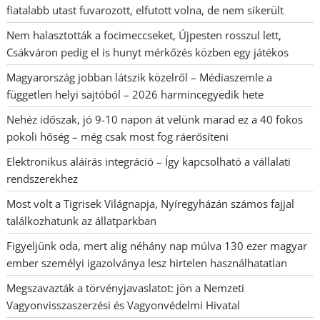
fiatalabb utast fuvarozott, elfutott volna, de nem sikerült
Nem halasztották a focimeccseket, Újpesten rosszul lett,
Csákváron pedig el is hunyt mérkőzés közben egy játékos
Magyarország jobban látszik közelről – Médiaszemle a
független helyi sajtóból – 2026 harmincegyedik hete
Nehéz időszak, jó 9-10 napon át velünk marad ez a 40 fokos
pokoli hőség – még csak most fog ráerősíteni
Elektronikus aláírás integráció – Így kapcsolható a vállalati
rendszerekhez
Most volt a Tigrisek Világnapja, Nyíregyházán számos fajjal
találkozhatunk az állatparkban
Figyeljünk oda, mert alig néhány nap múlva 130 ezer magyar
ember személyi igazolványa lesz hirtelen használhatatlan
Megszavazták a törvényjavaslatot: jön a Nemzeti
Vagyonvisszaszerzési és Vagyonvédelmi Hivatal