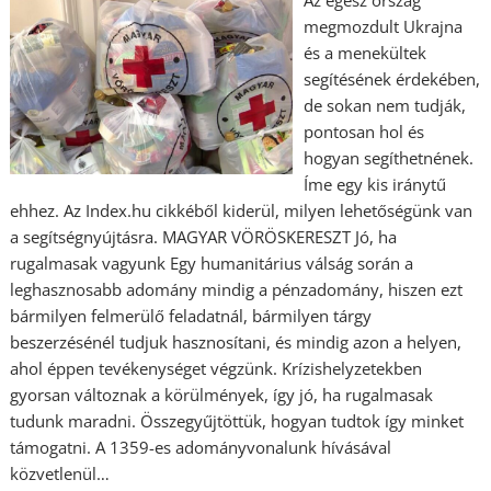
megmozdult Ukrajna
és a menekültek
segítésének érdekében,
de sokan nem tudják,
pontosan hol és
hogyan segíthetnének.
Íme egy kis iránytű
ehhez. Az Index.hu cikkéből kiderül, milyen lehetőségünk van
a segítségnyújtásra. MAGYAR VÖRÖSKERESZT Jó, ha
rugalmasak vagyunk Egy humanitárius válság során a
leghasznosabb adomány mindig a pénzadomány, hiszen ezt
bármilyen felmerülő feladatnál, bármilyen tárgy
beszerzésénél tudjuk hasznosítani, és mindig azon a helyen,
ahol éppen tevékenységet végzünk. Krízishelyzetekben
gyorsan változnak a körülmények, így jó, ha rugalmasak
tudunk maradni. Összegyűjtöttük, hogyan tudtok így minket
támogatni. A 1359-es adományvonalunk hívásával
közvetlenül…