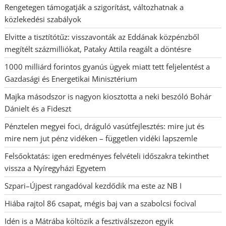
Rengetegen támogatják a szigorítást, változhatnak a
közlekedési szabályok
Elvitte a tisztítótűz: visszavonták az Eddának közpénzből
megítélt százmilliókat, Pataky Attila reagált a döntésre
1000 milliárd forintos gyanús ügyek miatt tett feljelentést a
Gazdasági és Energetikai Minisztérium
Majka másodszor is nagyon kiosztotta a neki beszóló Bohár
Dánielt és a Fideszt
Pénztelen megyei foci, dráguló vasútfejlesztés: mire jut és
mire nem jut pénz vidéken – független vidéki lapszemle
Felsőoktatás: igen eredményes felvételi időszakra tekinthet
vissza a Nyíregyházi Egyetem
Szpari–Újpest rangadóval kezdődik ma este az NB I
Hiába rajtol 86 csapat, mégis baj van a szabolcsi focival
Idén is a Mátrába költözik a fesztiválszezon egyik