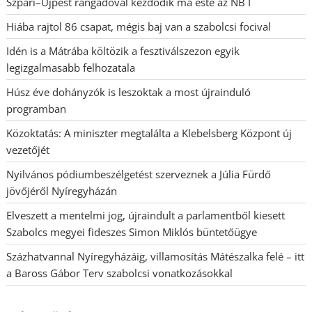
Szpari–Újpest rangadóval kezdődik ma este az NB I
Hiába rajtol 86 csapat, mégis baj van a szabolcsi focival
Idén is a Mátrába költözik a fesztiválszezon egyik
legizgalmasabb felhozatala
Húsz éve dohányzók is leszoktak a most újrainduló
programban
Közoktatás: A miniszter megtalálta a Klebelsberg Központ új
vezetőjét
Nyilvános pódiumbeszélgetést szerveznek a Júlia Fürdő
jövőjéről Nyíregyházán
Elveszett a mentelmi jog, újraindult a parlamentből kiesett
Szabolcs megyei fideszes Simon Miklós büntetőügye
Százhatvannal Nyíregyházáig, villamosítás Mátészalka felé – itt
a Baross Gábor Terv szabolcsi vonatkozásokkal