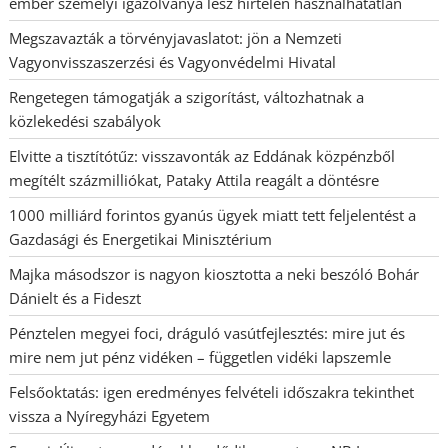
ember személyi igazolványa lesz hirtelen használhatatlan
Megszavazták a törvényjavaslatot: jön a Nemzeti
Vagyonvisszaszerzési és Vagyonvédelmi Hivatal
Rengetegen támogatják a szigorítást, változhatnak a
közlekedési szabályok
Elvitte a tisztítótűz: visszavonták az Eddának közpénzből
megítélt százmilliókat, Pataky Attila reagált a döntésre
1000 milliárd forintos gyanús ügyek miatt tett feljelentést a
Gazdasági és Energetikai Minisztérium
Majka másodszor is nagyon kiosztotta a neki beszóló Bohár
Dánielt és a Fideszt
Pénztelen megyei foci, dráguló vasútfejlesztés: mire jut és
mire nem jut pénz vidéken – független vidéki lapszemle
Felsőoktatás: igen eredményes felvételi időszakra tekinthet
vissza a Nyíregyházi Egyetem