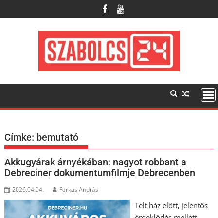
Skip
to
content
Címke:
bemutató
Akkugyárak árnyékában: nagyot robbant a
Debreciner dokumentumfilmje Debrecenben
2026.04.04.
Farkas András
Telt ház előtt, jelentős
érdeklődés mellett