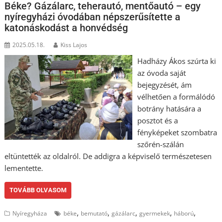
Béke? Gázálarc, teherautó, mentőautó – egy
nyíregyházi óvodában népszerűsítette a
katonáskodást a honvédség
2025.05.18.
Kiss Lajos
Hadházy Ákos szúrta ki
az óvoda saját
bejegyzését, ám
vélhetően a formálódó
botrány hatására a
posztot és a
fényképeket szombatra
szőrén-szálán
eltüntették az oldalról. De addigra a képviselő természetesen
lementette.
TOVÁBB OLVASOM
,
,
,
,
,
Nyíregyháza
béke
bemutató
gázálarc
gyermekek
háború