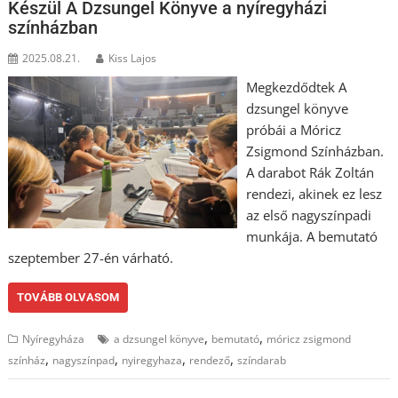
Készül A Dzsungel Könyve a nyíregyházi
színházban
2025.08.21.
Kiss Lajos
Megkezdődtek A
dzsungel könyve
próbái a Móricz
Zsigmond Színházban.
A darabot Rák Zoltán
rendezi, akinek ez lesz
az első nagyszínpadi
munkája. A bemutató
szeptember 27-én várható.
TOVÁBB OLVASOM
,
,
Nyíregyháza
a dzsungel könyve
bemutató
móricz zsigmond
,
,
,
,
színház
nagyszínpad
nyiregyhaza
rendező
színdarab