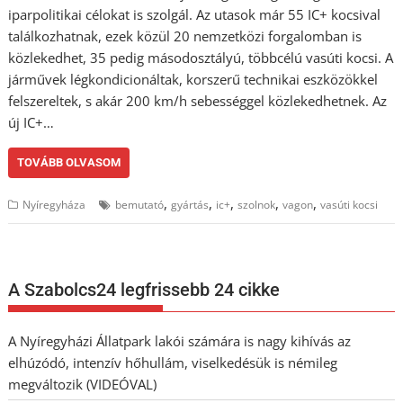
iparpolitikai célokat is szolgál. Az utasok már 55 IC+ kocsival
találkozhatnak, ezek közül 20 nemzetközi forgalomban is
közlekedhet, 35 pedig másodosztályú, többcélú vasúti kocsi. A
járművek légkondicionáltak, korszerű technikai eszközökkel
felszereltek, s akár 200 km/h sebességgel közlekedhetnek. Az
új IC+…
TOVÁBB OLVASOM
,
,
,
,
,
Nyíregyháza
bemutató
gyártás
ic+
szolnok
vagon
vasúti kocsi
A Szabolcs24 legfrissebb 24 cikke
A Nyíregyházi Állatpark lakói számára is nagy kihívás az
elhúzódó, intenzív hőhullám, viselkedésük is némileg
megváltozik (VIDEÓVAL)