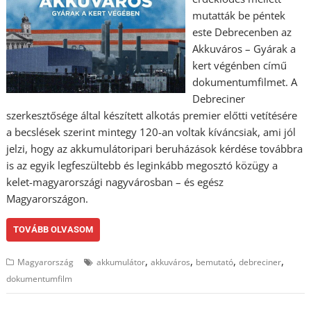
mutatták be péntek
este Debrecenben az
Akkuváros – Gyárak a
kert végénben című
dokumentumfilmet. A
Debreciner
szerkesztősége által készített alkotás premier előtti vetítésére
a becslések szerint mintegy 120-an voltak kíváncsiak, ami jól
jelzi, hogy az akkumulátoripari beruházások kérdése továbbra
is az egyik legfeszültebb és leginkább megosztó közügy a
kelet-magyarországi nagyvárosban – és egész
Magyarországon.
TOVÁBB OLVASOM
,
,
,
,
Magyarország
akkumulátor
akkuváros
bemutató
debreciner
dokumentumfilm