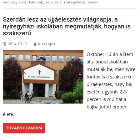
,
,
,
,
hadházy ákos
katonák
képviselő
nyiregyhaza
óvoda
Szerdán lesz az újjáélesztés világnapja, a
nyíregyházi iskolában megmutatják, hogyan is
szakszerű
2024.10.13.
Kiss Lajos
Október 16-án a Bem
általános iskolában
mutatják be, mennyire
fontos is a szakszerű
újraélesztés, nagy baj
esetén ugyanis 2-3
percen is múlhat a
bajba jutott ember
élete.
TOVÁBB OLVASOM