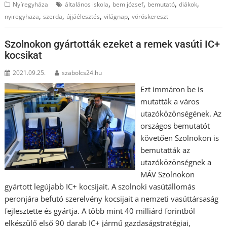
,
,
,
,
Nyíregyháza
általános iskola
bem józsef
bemutató
diákok
,
,
,
,
nyiregyhaza
szerda
újjáélesztés
világnap
vöröskereszt
Szolnokon gyártották ezeket a remek vasúti IC+
kocsikat
2021.09.25.
szabolcs24.hu
Ezt immáron be is
mutatták a város
utazóközönségének. Az
országos bemutatót
követően Szolnokon is
bemutatták az
utazóközönségnek a
MÁV Szolnokon
gyártott legújabb IC+ kocsijait. A szolnoki vasútállomás
peronjára befutó szerelvény kocsijait a nemzeti vasúttársaság
fejlesztette és gyártja. A több mint 40 milliárd forintból
elkészülő első 90 darab IC+ jármű gazdaságstratégiai,