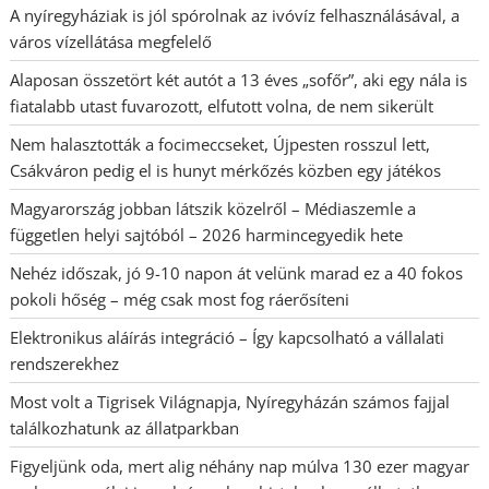
A nyíregyháziak is jól spórolnak az ivóvíz felhasználásával, a
város vízellátása megfelelő
Alaposan összetört két autót a 13 éves „sofőr”, aki egy nála is
fiatalabb utast fuvarozott, elfutott volna, de nem sikerült
Nem halasztották a focimeccseket, Újpesten rosszul lett,
Csákváron pedig el is hunyt mérkőzés közben egy játékos
Magyarország jobban látszik közelről – Médiaszemle a
független helyi sajtóból – 2026 harmincegyedik hete
Nehéz időszak, jó 9-10 napon át velünk marad ez a 40 fokos
pokoli hőség – még csak most fog ráerősíteni
Elektronikus aláírás integráció – Így kapcsolható a vállalati
rendszerekhez
Most volt a Tigrisek Világnapja, Nyíregyházán számos fajjal
találkozhatunk az állatparkban
Figyeljünk oda, mert alig néhány nap múlva 130 ezer magyar