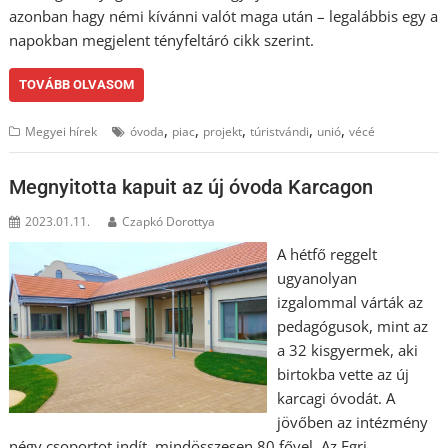
azonban hagy némi kívánni valót maga után – legalábbis egy a
napokban megjelent tényfeltáró cikk szerint.
TOVÁBB OLVASOM
,
,
,
,
,
Megyei hírek
óvoda
piac
projekt
túristvándi
unió
vécé
Megnyitotta kapuit az új óvoda Karcagon
2023.01.11.
Czapkó Dorottya
A hétfő reggelt
ugyanolyan
izgalommal várták az
pedagógusok, mint az
a 32 kisgyermek, aki
birtokba vette az új
karcagi óvodát. A
jövőben az intézmény
négy csoportot indít, mindösszesen 80 fővel. Az Egri