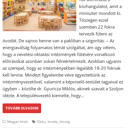
közhangulatot, amit a
miniszter mondott ki.
Tószegen ezzel
szemben 22 fokra
tervezik fűteni az
óvodát. De sajnos benne van a pakliban a szigorítás. – Az
energiaválság folyamatos témát szolgáltat, ám úgy vélem,
hogy a nevelési-oktatási intézmények fűtésére vonatkozó
előírásokat azonban sokan félreértelmezik. Azokban ugyanis
az szerepel, hogy az intézményekben legalább 18-20 foknak
kell lennie. Mindezt figyelembe véve egyeztettünk az
intézményvezetővel, valamint a képviselő-testület tagjaival ez
ügyben – közölte dr. Gyuricza Miklós, akinek szavait a Szoljon
idézte. A településvezető kiemelte, hogy…
TOVÁBB OLVASOM
,
,
Megyei hírek
fűtés
óvoda
tószeg