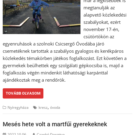
már a legkisebbek is
megtanulják az
alapvető közlekedési
szabályokat, ezért
november 17-én,
csütörtökön az
egyenruhások a szolnoki Csicsergő Óvodába járó
csemetéknek tartottak a szabályos gyalogos és kerékpáros
közlekedés témakörben játékos foglalkozást. Ezt követően a
gyermekek beülhettek egy szolgálati gépkocsiba is, majd a
foglalkozás végén mindenkit láthatósági karpánttal
ajándékoztak meg a rendőrök.
TOVÁBB OLVASOM
,
Nyíregyháza
kresz
óvoda
Mesés hete volt a martfűi gyerekeknek
2022.10.06.
Czapkó Dorottya