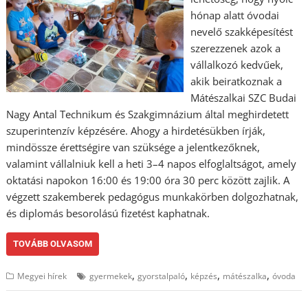
hónap alatt óvodai
nevelő szakképesítést
szerezzenek azok a
vállalkozó kedvűek,
akik beiratkoznak a
Mátészalkai SZC Budai
Nagy Antal Technikum és Szakgimnázium által meghirdetett
szuperintenzív képzésére. Ahogy a hirdetésükben írják,
mindössze érettségire van szüksége a jelentkezőknek,
valamint vállalniuk kell a heti 3–4 napos elfoglaltságot, amely
oktatási napokon 16:00 és 19:00 óra 30 perc között zajlik. A
végzett szakemberek pedagógus munkakörben dolgozhatnak,
és diplomás besorolású fizetést kaphatnak.
TOVÁBB OLVASOM
,
,
,
,
Megyei hírek
gyermekek
gyorstalpaló
képzés
mátészalka
óvoda