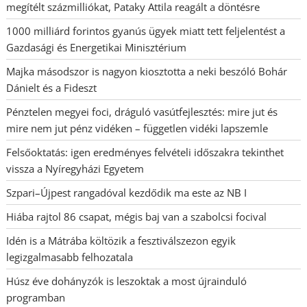
megítélt százmilliókat, Pataky Attila reagált a döntésre
1000 milliárd forintos gyanús ügyek miatt tett feljelentést a
Gazdasági és Energetikai Minisztérium
Majka másodszor is nagyon kiosztotta a neki beszóló Bohár
Dánielt és a Fideszt
Pénztelen megyei foci, dráguló vasútfejlesztés: mire jut és
mire nem jut pénz vidéken – független vidéki lapszemle
Felsőoktatás: igen eredményes felvételi időszakra tekinthet
vissza a Nyíregyházi Egyetem
Szpari–Újpest rangadóval kezdődik ma este az NB I
Hiába rajtol 86 csapat, mégis baj van a szabolcsi focival
Idén is a Mátrába költözik a fesztiválszezon egyik
legizgalmasabb felhozatala
Húsz éve dohányzók is leszoktak a most újrainduló
programban