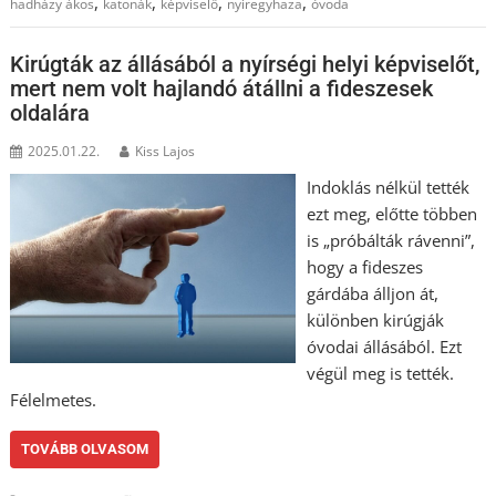
,
,
,
,
hadházy ákos
katonák
képviselő
nyiregyhaza
óvoda
Kirúgták az állásából a nyírségi helyi képviselőt,
mert nem volt hajlandó átállni a fideszesek
oldalára
2025.01.22.
Kiss Lajos
Indoklás nélkül tették
ezt meg, előtte többen
is „próbálták rávenni”,
hogy a fideszes
gárdába álljon át,
különben kirúgják
óvodai állásából. Ezt
végül meg is tették.
Félelmetes.
TOVÁBB OLVASOM