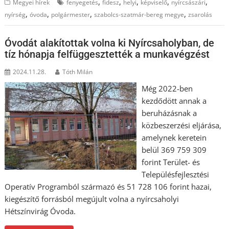
,
,
,
,
,
Megyei hírek
fenyegetés
fidesz
helyi
képviselő
nyírcsászári
,
,
,
,
nyírség
óvoda
polgármester
szabolcs-szatmár-bereg megye
zsarolás
Óvodát alakítottak volna ki Nyírcsaholyban, de
tíz hónapja felfüggesztették a munkavégzést
2024.11.28.
Tóth Milán
Még 2022-ben
kezdődött annak a
beruházásnak a
közbeszerzési eljárása,
amelynek keretein
belül 369 759 309
forint Terület- és
Településfejlesztési
Operatív Programból származó és 51 728 106 forint hazai,
kiegészítő forrásból megújult volna a nyírcsaholyi
Hétszínvirág Óvoda.