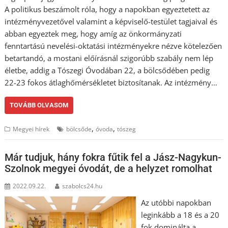
A politikus beszámolt róla, hogy a napokban egyeztetett az
intézményvezetővel valamint a képviselő-testület tagjaival és
abban egyeztek meg, hogy amíg az önkormányzati
fenntartású nevelési-oktatási intézményekre nézve kötelezően
betartandó, a mostani előírásnál szigorúbb szabály nem lép
életbe, addig a Tószegi Óvodában 22, a bölcsődében pedig
22-23 fokos átlaghőmérsékletet biztosítanak. Az intézmény…
TOVÁBB OLVASOM
,
,
Megyei hírek
bölcsőde
óvoda
tószeg
Már tudjuk, hány fokra fűtik fel a Jász-Nagykun-
Szolnok megyei óvodát, de a helyzet romolhat
2022.09.22.
szabolcs24.hu
Az utóbbi napokban
leginkább a 18 és a 20
fok dominálta a