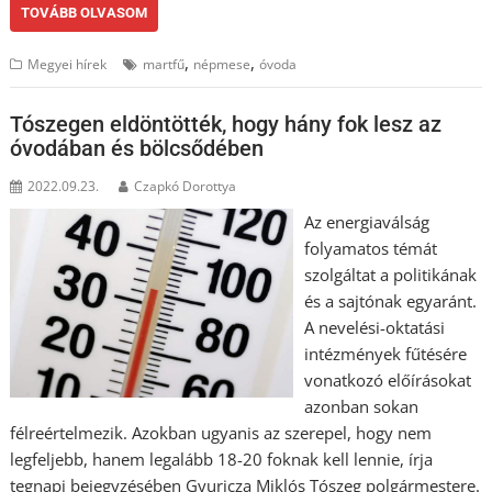
TOVÁBB OLVASOM
,
,
Megyei hírek
martfű
népmese
óvoda
Tószegen eldöntötték, hogy hány fok lesz az
óvodában és bölcsődében
2022.09.23.
Czapkó Dorottya
Az energiaválság
folyamatos témát
szolgáltat a politikának
és a sajtónak egyaránt.
A nevelési-oktatási
intézmények fűtésére
vonatkozó előírásokat
azonban sokan
félreértelmezik. Azokban ugyanis az szerepel, hogy nem
legfeljebb, hanem legalább 18-20 foknak kell lennie, írja
tegnapi bejegyzésében Gyuricza Miklós Tószeg polgármestere.