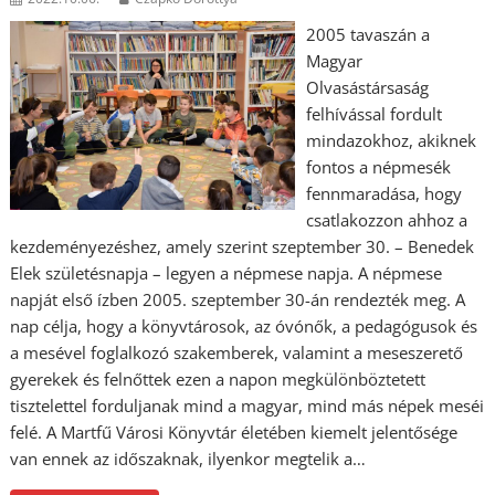
2005 tavaszán a
Magyar
Olvasástársaság
felhívással fordult
mindazokhoz, akiknek
fontos a népmesék
fennmaradása, hogy
csatlakozzon ahhoz a
kezdeményezéshez, amely szerint szeptember 30. – Benedek
Elek születésnapja – legyen a népmese napja. A népmese
napját első ízben 2005. szeptember 30-án rendezték meg. A
nap célja, hogy a könyvtárosok, az óvónők, a pedagógusok és
a mesével foglalkozó szakemberek, valamint a meseszerető
gyerekek és felnőttek ezen a napon megkülönböztetett
tisztelettel forduljanak mind a magyar, mind más népek meséi
felé. A Martfű Városi Könyvtár életében kiemelt jelentősége
van ennek az időszaknak, ilyenkor megtelik a…