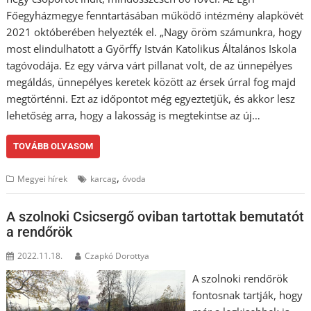
Főegyházmegye fenntartásában működő intézmény alapkövét
2021 októberében helyezték el. „Nagy öröm számunkra, hogy
most elindulhatott a Györffy István Katolikus Általános Iskola
tagóvodája. Ez egy várva várt pillanat volt, de az ünnepélyes
megáldás, ünnepélyes keretek között az érsek úrral fog majd
megtörténni. Ezt az időpontot még egyeztetjük, és akkor lesz
lehetőség arra, hogy a lakosság is megtekintse az új…
TOVÁBB OLVASOM
,
Megyei hírek
karcag
óvoda
A szolnoki Csicsergő oviban tartottak bemutatót
a rendőrök
2022.11.18.
Czapkó Dorottya
A szolnoki rendőrök
fontosnak tartják, hogy