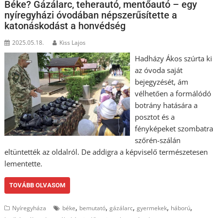
Béke? Gázálarc, teherautó, mentőautó – egy
nyíregyházi óvodában népszerűsítette a
katonáskodást a honvédség
2025.05.18.
Kiss Lajos
Hadházy Ákos szúrta ki
az óvoda saját
bejegyzését, ám
vélhetően a formálódó
botrány hatására a
posztot és a
fényképeket szombatra
szőrén-szálán
eltüntették az oldalról. De addigra a képviselő természetesen
lementette.
TOVÁBB OLVASOM
,
,
,
,
,
Nyíregyháza
béke
bemutató
gázálarc
gyermekek
háború