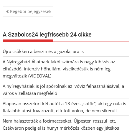
Bejegyzés
Régebbi bejegyzések
navigáció
A Szabolcs24 legfrissebb 24 cikke
Újra csökken a benzin és a gázolaj ára is
A Nyíregyházi Állatpark lakói számára is nagy kihívás az
elhúzódó, intenzív hőhullám, viselkedésük is némileg
megváltozik (VIDEÓVAL)
A nyíregyháziak is jól spórolnak az ivóvíz felhasználásával, a
város vízellátása megfelelő
Alaposan összetört két autót a 13 éves „sofőr”, aki egy nála is
fiatalabb utast fuvarozott, elfutott volna, de nem sikerült
Nem halasztották a focimeccseket, Újpesten rosszul lett,
Csákváron pedig el is hunyt mérkőzés közben egy játékos