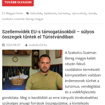
TOVÁBB OLVASOM
,
,
,
,
,
Megyei hírek
bölcsőde
építkezés
kormány
nyírcsaholy
óvoda
szabolcs-szatmár-bereg megye
Szellemvidék EU-s támogatásokból – súlyos
összegek tűntek el Túristvándiban
2024.08.07.
szabolcs24.hu
A Szabolcs-Szatmár-
Bereg megye keleti
részén fekvő
csodálatos természeti
környezetben valóban
érdemesnek tűnhet a
turizmus, vendéglátás
és a vidékfejlesztés
gondolata. Meg is kezdődött az erre irányuló törekvésekhez
szükséges anyagi források összegyűjtése, a kivitelezés