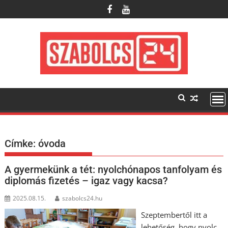
Skip
to
content
Címke:
óvoda
A gyermekünk a tét: nyolchónapos tanfolyam és
diplomás fizetés – igaz vagy kacsa?
2025.08.15.
szabolcs24.hu
Szeptembertől itt a
lehetőség, hogy nyolc