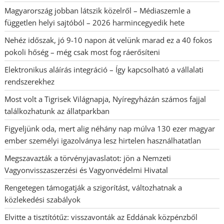
Magyarország jobban látszik közelről – Médiaszemle a
független helyi sajtóból – 2026 harmincegyedik hete
Nehéz időszak, jó 9-10 napon át velünk marad ez a 40 fokos
pokoli hőség – még csak most fog ráerősíteni
Elektronikus aláírás integráció – Így kapcsolható a vállalati
rendszerekhez
Most volt a Tigrisek Világnapja, Nyíregyházán számos fajjal
találkozhatunk az állatparkban
Figyeljünk oda, mert alig néhány nap múlva 130 ezer magyar
ember személyi igazolványa lesz hirtelen használhatatlan
Megszavazták a törvényjavaslatot: jön a Nemzeti
Vagyonvisszaszerzési és Vagyonvédelmi Hivatal
Rengetegen támogatják a szigorítást, változhatnak a
közlekedési szabályok
Elvitte a tisztítótűz: visszavonták az Eddának közpénzből