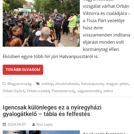
vizsgálat várhat Orbán
Viktorra és családjára –
a Tisza Párt vezetője
húsz évre
visszamenően indítana
eljárást minden volt
kormánytag ellen.
Eközben egyre több hír jön Hatvanpusztáról is.
TOVÁBB OLVASOM
,
,
,
,
Magyarország
antilop
elszámoltatás
hatvanpuszta
magyar péter
,
,
,
,
Orbán Győző
Orbán-család
Pusztaverszáj
vagyonosodás
zebra
Igencsak különleges ez a nyíregyházi
gyalogátkelő – tábla és felfestés
2024.04.07.
Kiss Lajos
Az olvasók fantáziája