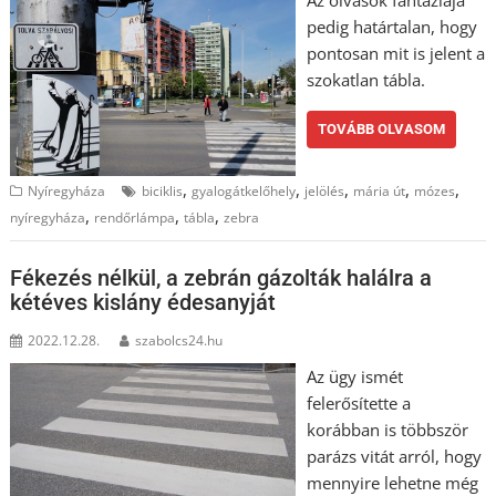
pedig határtalan, hogy
pontosan mit is jelent a
szokatlan tábla.
TOVÁBB OLVASOM
,
,
,
,
,
Nyíregyháza
biciklis
gyalogátkelőhely
jelölés
mária út
mózes
,
,
,
nyíregyháza
rendőrlámpa
tábla
zebra
Fékezés nélkül, a zebrán gázolták halálra a
kétéves kislány édesanyját
2022.12.28.
szabolcs24.hu
Az ügy ismét
felerősítette a
korábban is többször
parázs vitát arról, hogy
mennyire lehetne még