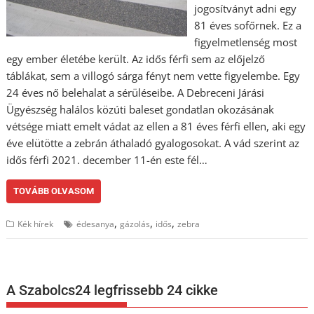
jogosítványt adni egy
81 éves sofőrnek. Ez a
figyelmetlenség most
egy ember életébe került. Az idős férfi sem az előjelző
táblákat, sem a villogó sárga fényt nem vette figyelembe. Egy
24 éves nő belehalat a sérüléseibe. A Debreceni Járási
Ügyészség halálos közúti baleset gondatlan okozásának
vétsége miatt emelt vádat az ellen a 81 éves férfi ellen, aki egy
éve elütötte a zebrán áthaladó gyalogosokat. A vád szerint az
idős férfi 2021. december 11-én este fél…
TOVÁBB OLVASOM
,
,
,
Kék hírek
édesanya
gázolás
idős
zebra
A Szabolcs24 legfrissebb 24 cikke