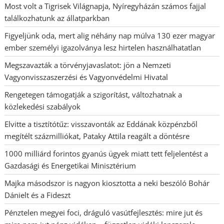
Most volt a Tigrisek Világnapja, Nyíregyházán számos fajjal
találkozhatunk az állatparkban
Figyeljünk oda, mert alig néhány nap múlva 130 ezer magyar
ember személyi igazolványa lesz hirtelen használhatatlan
Megszavazták a törvényjavaslatot: jön a Nemzeti
Vagyonvisszaszerzési és Vagyonvédelmi Hivatal
Rengetegen támogatják a szigorítást, változhatnak a
közlekedési szabályok
Elvitte a tisztítótűz: visszavonták az Eddának közpénzből
megítélt százmilliókat, Pataky Attila reagált a döntésre
1000 milliárd forintos gyanús ügyek miatt tett feljelentést a
Gazdasági és Energetikai Minisztérium
Majka másodszor is nagyon kiosztotta a neki beszóló Bohár
Dánielt és a Fideszt
Pénztelen megyei foci, dráguló vasútfejlesztés: mire jut és