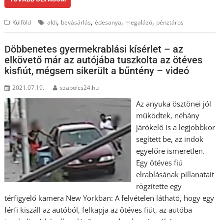
,
,
,
,
Külföld
aldi
bevásárlás
édesanya
megalázó
pénztáros
Döbbenetes gyermekrablási kísérlet – az
elkövető már az autójába tuszkolta az ötéves
kisfiút, mégsem sikerült a bűntény – videó
2021.07.19.
szabolcs24.hu
Az anyuka ösztönei jól
működtek, néhány
járókelő is a legjobbkor
segített be, az indok
egyelőre ismeretlen.
Egy ötéves fiú
elrablásának pillanatait
rögzítette egy
térfigyelő kamera New Yorkban: A felvételen látható, hogy egy
férfi kiszáll az autóból, felkapja az ötéves fiút, az autóba