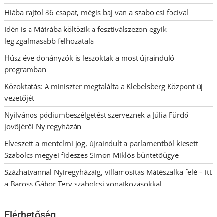
Hiába rajtol 86 csapat, mégis baj van a szabolcsi focival
Idén is a Mátrába költözik a fesztiválszezon egyik
legizgalmasabb felhozatala
Húsz éve dohányzók is leszoktak a most újrainduló
programban
Közoktatás: A miniszter megtalálta a Klebelsberg Központ új
vezetőjét
Nyilvános pódiumbeszélgetést szerveznek a Júlia Fürdő
jövőjéről Nyíregyházán
Elveszett a mentelmi jog, újraindult a parlamentből kiesett
Szabolcs megyei fideszes Simon Miklós büntetőügye
Százhatvannal Nyíregyházáig, villamosítás Mátészalka felé – itt
a Baross Gábor Terv szabolcsi vonatkozásokkal
Elérhetőség