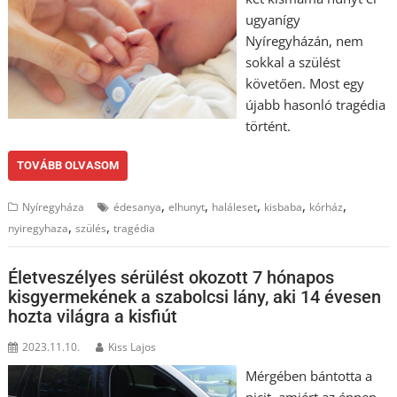
ugyanígy
Nyíregyházán, nem
sokkal a szülést
követően. Most egy
újabb hasonló tragédia
történt.
TOVÁBB OLVASOM
,
,
,
,
,
Nyíregyháza
édesanya
elhunyt
haláleset
kisbaba
kórház
,
,
nyiregyhaza
szülés
tragédia
Életveszélyes sérülést okozott 7 hónapos
kisgyermekének a szabolcsi lány, aki 14 évesen
hozta világra a kisfiút
2023.11.10.
Kiss Lajos
Mérgében bántotta a
picit, amiért az éppen