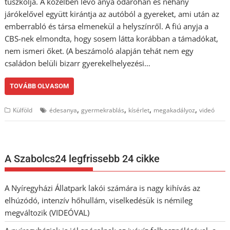
tuszkolja. A közelben lévő anya odarohan és néhány
járókelővel együtt kirántja az autóból a gyereket, ami után az
emberrabló és társa elmenekül a helyszínről. A fiú anyja a
CBS-nek elmondta, hogy sosem látta korábban a támadókat,
nem ismeri őket. (A beszámoló alapján tehát nem egy
családon belüli bizarr gyerekelhelyezési…
TOVÁBB OLVASOM
,
,
,
,
Külföld
édesanya
gyermekrablás
kísérlet
megakadályoz
videó
A Szabolcs24 legfrissebb 24 cikke
A Nyíregyházi Állatpark lakói számára is nagy kihívás az
elhúzódó, intenzív hőhullám, viselkedésük is némileg
megváltozik (VIDEÓVAL)