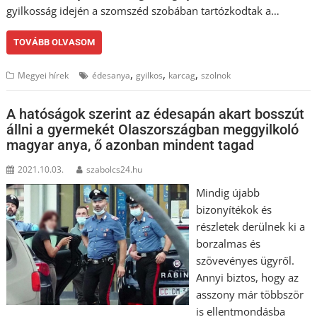
gyilkosság idején a szomszéd szobában tartózkodtak a…
TOVÁBB OLVASOM
,
,
,
Megyei hírek
édesanya
gyilkos
karcag
szolnok
A hatóságok szerint az édesapán akart bosszút
állni a gyermekét Olaszországban meggyilkoló
magyar anya, ő azonban mindent tagad
2021.10.03.
szabolcs24.hu
Mindig újabb
bizonyítékok és
részletek derülnek ki a
borzalmas és
szövevényes ügyről.
Annyi biztos, hogy az
asszony már többször
is ellentmondásba