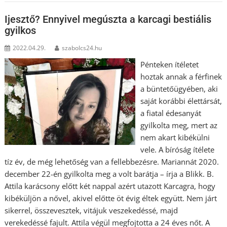
Ijesztő? Ennyivel megúszta a karcagi bestiális
gyilkos
2022.04.29.
szabolcs24.hu
Pénteken ítéletet
hoztak annak a férfinek
a büntetőügyében, aki
saját korábbi élettársát,
a fiatal édesanyát
gyilkolta meg, mert az
nem akart kibékülni
vele. A bíróság ítélete
tíz év, de még lehetőség van a fellebbezésre. Mariannát 2020.
december 22-én gyilkolta meg a volt barátja – írja a Blikk. B.
Attila karácsony előtt két nappal azért utazott Karcagra, hogy
kibéküljön a nővel, akivel előtte öt évig éltek együtt. Nem járt
sikerrel, összevesztek, vitájuk veszekedéssé, majd
verekedéssé fajult. Attila végül megfojtotta a 24 éves nőt. A