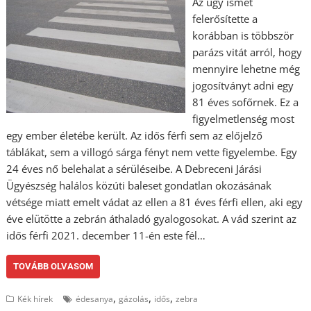
Az ügy ismét
felerősítette a
korábban is többször
parázs vitát arról, hogy
mennyire lehetne még
jogosítványt adni egy
81 éves sofőrnek. Ez a
figyelmetlenség most
egy ember életébe került. Az idős férfi sem az előjelző
táblákat, sem a villogó sárga fényt nem vette figyelembe. Egy
24 éves nő belehalat a sérüléseibe. A Debreceni Járási
Ügyészség halálos közúti baleset gondatlan okozásának
vétsége miatt emelt vádat az ellen a 81 éves férfi ellen, aki egy
éve elütötte a zebrán áthaladó gyalogosokat. A vád szerint az
idős férfi 2021. december 11-én este fél…
TOVÁBB OLVASOM
,
,
,
Kék hírek
édesanya
gázolás
idős
zebra