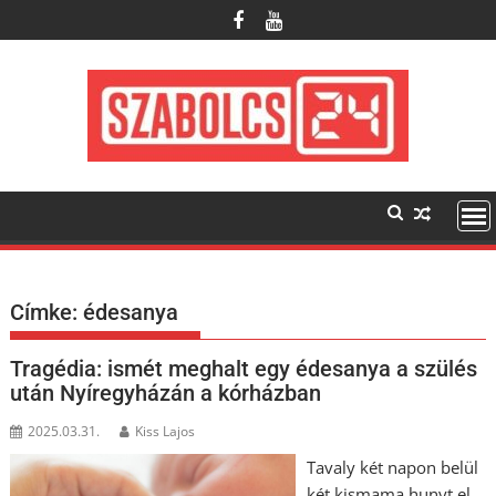
Skip
to
content
Címke:
édesanya
Tragédia: ismét meghalt egy édesanya a szülés
után Nyíregyházán a kórházban
2025.03.31.
Kiss Lajos
Tavaly két napon belül
két kismama hunyt el