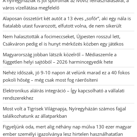
A nyíregyháziak is jól spórolnak az ivóvíz felhasználásával, a
város vízellátása megfelelő
Alaposan összetört két autót a 13 éves „sofőr”, aki egy nála is
fiatalabb utast fuvarozott, elfutott volna, de nem sikerült
Nem halasztották a focimeccseket, Újpesten rosszul lett,
Csákváron pedig el is hunyt mérkőzés közben egy játékos
Magyarország jobban látszik közelről – Médiaszemle a
független helyi sajtóból – 2026 harmincegyedik hete
Nehéz időszak, jó 9-10 napon át velünk marad ez a 40 fokos
pokoli hőség – még csak most fog ráerősíteni
Elektronikus aláírás integráció – Így kapcsolható a vállalati
rendszerekhez
Most volt a Tigrisek Világnapja, Nyíregyházán számos fajjal
találkozhatunk az állatparkban
Figyeljünk oda, mert alig néhány nap múlva 130 ezer magyar
ember személyi igazolványa lesz hirtelen használhatatlan