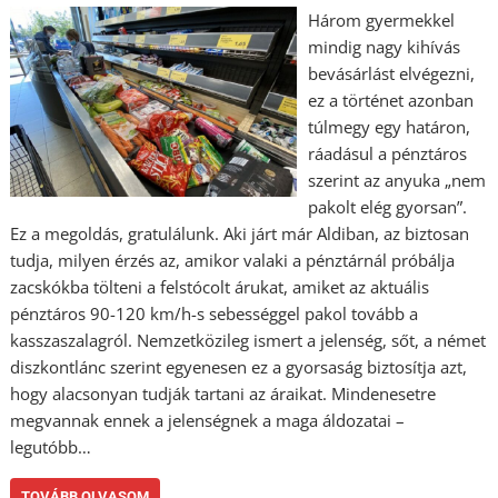
Három gyermekkel
mindig nagy kihívás
bevásárlást elvégezni,
ez a történet azonban
túlmegy egy határon,
ráadásul a pénztáros
szerint az anyuka „nem
pakolt elég gyorsan”.
Ez a megoldás, gratulálunk. Aki járt már Aldiban, az biztosan
tudja, milyen érzés az, amikor valaki a pénztárnál próbálja
zacskókba tölteni a felstócolt árukat, amiket az aktuális
pénztáros 90-120 km/h-s sebességgel pakol tovább a
kasszaszalagról. Nemzetközileg ismert a jelenség, sőt, a német
diszkontlánc szerint egyenesen ez a gyorsaság biztosítja azt,
hogy alacsonyan tudják tartani az áraikat. Mindenesetre
megvannak ennek a jelenségnek a maga áldozatai –
legutóbb…
TOVÁBB OLVASOM