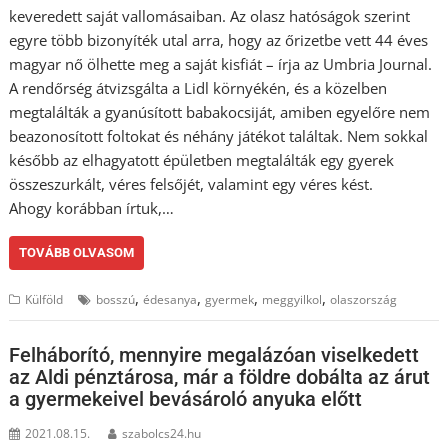
keveredett saját vallomásaiban. Az olasz hatóságok szerint
egyre több bizonyíték utal arra, hogy az őrizetbe vett 44 éves
magyar nő ölhette meg a saját kisfiát – írja az Umbria Journal.
A rendőrség átvizsgálta a Lidl környékén, és a közelben
megtalálták a gyanúsított babakocsiját, amiben egyelőre nem
beazonosított foltokat és néhány játékot találtak. Nem sokkal
később az elhagyatott épületben megtalálták egy gyerek
összeszurkált, véres felsőjét, valamint egy véres kést.
Ahogy korábban írtuk,…
TOVÁBB OLVASOM
,
,
,
,
Külföld
bosszú
édesanya
gyermek
meggyilkol
olaszország
Felháborító, mennyire megalázóan viselkedett
az Aldi pénztárosa, már a földre dobálta az árut
a gyermekeivel bevásároló anyuka előtt
2021.08.15.
szabolcs24.hu