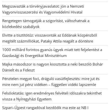
Megszavazták a törvényjavaslatot: jön a Nemzeti
Vagyonvisszaszerzési és Vagyonvédelmi Hivatal
Rengetegen támogatják a szigorítást, változhatnak a
közlekedési szabályok
Elvitte a tisztítótűz: visszavonták az Eddának közpénzből
megítélt százmilliókat, Pataky Attila reagált a döntésre
1000 milliárd forintos gyanús ügyek miatt tett feljelentést a
Gazdasági és Energetikai Minisztérium
Majka másodszor is nagyon kiosztotta a neki beszóló Bohár
Dánielt és a Fideszt
Pénztelen megyei foci, dráguló vasútfejlesztés: mire jut és
mire nem jut pénz vidéken – független vidéki lapszemle
Felsőoktatás: igen eredményes felvételi időszakra tekinthet
vissza a Nyíregyházi Egyetem
Szpari–Újpest rangadóval kezdődik ma este az NB I