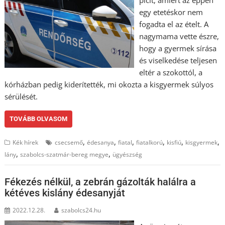
egy etetéskor nem
fogadta el az ételt. A
nagymama vette észre,
hogy a gyermek sírása
és viselkedése teljesen
eltér a szokottól, a
kórházban pedig kiderítették, mi okozta a kisgyermek súlyos
sérülését.
TOVÁBB OLVASOM
,
,
,
,
,
,
Kék hírek
csecsemő
édesanya
fiatal
fiatalkorú
kisfiú
kisgyermek
,
,
lány
szabolcs-szatmár-bereg megye
ügyészség
Fékezés nélkül, a zebrán gázolták halálra a
kétéves kislány édesanyját
2022.12.28.
szabolcs24.hu