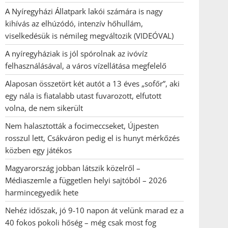
A Nyíregyházi Állatpark lakói számára is nagy
kihívás az elhúzódó, intenzív hőhullám,
viselkedésük is némileg megváltozik (VIDEÓVAL)
A nyíregyháziak is jól spórolnak az ivóvíz
felhasználásával, a város vízellátása megfelelő
Alaposan összetört két autót a 13 éves „sofőr”, aki
egy nála is fiatalabb utast fuvarozott, elfutott
volna, de nem sikerült
Nem halasztották a focimeccseket, Újpesten
rosszul lett, Csákváron pedig el is hunyt mérkőzés
közben egy játékos
Magyarország jobban látszik közelről –
Médiaszemle a független helyi sajtóból – 2026
harmincegyedik hete
Nehéz időszak, jó 9-10 napon át velünk marad ez a
40 fokos pokoli hőség – még csak most fog