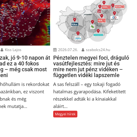
Kiss Lajos
2026.07.26.
szabolcs24.hu
ak, jó 9-10 napon át
Pénztelen megyei foci, dráguló
ad ez a 40 fokos
vasútfejlesztés: mire jut és
ég – még csak most
mire nem jut pénz vidéken –
teni
független vidéki lapszemle
i hőhullám is rekordokat
A sas felszáll – egy tokaji fogadó
hazánkban, ez viszont
hatalmas gyarapodása. Kifeketített
bnak és még
részekkel adták ki a kínaiakkal
ek mutatja...
aláírt...
Megyei hírek