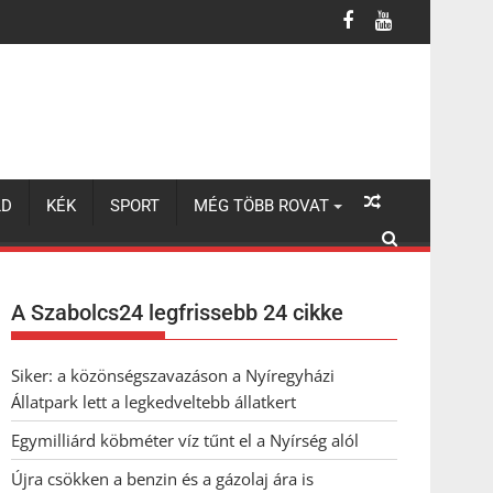
LD
KÉK
SPORT
MÉG TÖBB ROVAT
A Szabolcs24 legfrissebb 24 cikke
Siker: a közönségszavazáson a Nyíregyházi
Állatpark lett a legkedveltebb állatkert
Egymilliárd köbméter víz tűnt el a Nyírség alól
Újra csökken a benzin és a gázolaj ára is