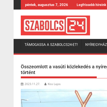
Skip
péntek, augusztus 7, 2026
Legfrissebb híreink
to
content
TÁMOGASSA A SZABOLCS24-ET!
NYÍREGYHÁ
Összeomlott a vasúti közlekedés a nyíre
történt
2023.11.27.
Kiss Lajos