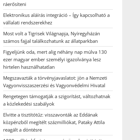
ráerősíteni
Elektronikus aláírás integráció – Így kapcsolható a
vállalati rendszerekhez
Most volt a Tigrisek Világnapja, Nyíregyházán
számos fajjal találkozhatunk az állatparkban
Figyeljünk oda, mert alig néhány nap múlva 130
ezer magyar ember személyi igazolványa lesz
hirtelen használhatatlan
Megszavazták a törvényjavaslatot: jön a Nemzeti
Vagyonvisszaszerzési és Vagyonvédelmi Hivatal
Rengetegen támogatják a szigorítást, változhatnak
a közlekedési szabályok
Elvitte a tisztítótűz: visszavonták az Eddának
közpénzből megítélt százmilliókat, Pataky Attila
reagált a döntésre