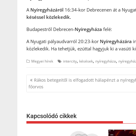
A
Nyíregyházáról
16:34-kor Debrecenen át a Nyugati
késéssel közlekedik.
Budapestről Debrecen-
Nyíregyháza
felé:
A Nyugati pályaudvarról 20:23-kor
Nyíregyházára
i
közlekedik. Ha tehetjük, ezúttal hagyjuk ki a vasúti
,
,
,
Megyei hírek
intercity
késések
nyíregyháza
nyíregyház
Bejegyzés
Rákos betegeitől is elfogadott hálapénzt a nyíregy
navigáció
főorvos
Kapcsolódó cikkek