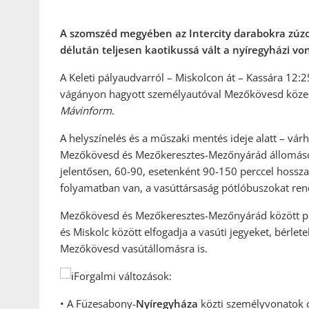
A szomszéd megyében az Intercity darabokra zúzo
délután teljesen kaotikussá vált a nyíregyházi vo
A Keleti pályaudvarról – Miskolcon át – Kassára 12:2
vágányon hagyott személyautóval Mezőkövesd közelé
Mávinform
.
A helyszínelés és a műszaki mentés ideje alatt – vá
Mezőkövesd és Mezőkeresztes-Mezőnyárád állomások
jelentősen, 60-90, esetenként 90-150 perccel hossza
folyamatban van, a vasúttársaság pótlóbuszokat ren
Mezőkövesd és Mezőkeresztes-Mezőnyárád között pót
és Miskolc között elfogadja a vasúti jegyeket, bérlet
Mezőkövesd vasútállomásra is.
Forgalmi változások:
• A Füzesabony-
Nyíregyháza
közti személyvonatok