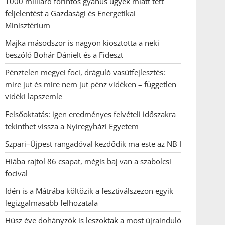
1000 milliárd forintos gyanús ügyek miatt tett
feljelentést a Gazdasági és Energetikai
Minisztérium
Majka másodszor is nagyon kiosztotta a neki
beszóló Bohár Dánielt és a Fideszt
Pénztelen megyei foci, dráguló vasútfejlesztés:
mire jut és mire nem jut pénz vidéken – független
vidéki lapszemle
Felsőoktatás: igen eredményes felvételi időszakra
tekinthet vissza a Nyíregyházi Egyetem
Szpari–Újpest rangadóval kezdődik ma este az NB I
Hiába rajtol 86 csapat, mégis baj van a szabolcsi
focival
Idén is a Mátrába költözik a fesztiválszezon egyik
legizgalmasabb felhozatala
Húsz éve dohányzók is leszoktak a most újrainduló