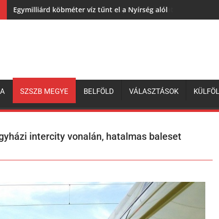
Egymilliárd köbméter víz tűnt el a Nyírség alól
ZA
SZSZB MEGYE
BELFÖLD
VÁLASZTÁSOK
KÜLFÖ
gyházi intercity vonalán, hatalmas baleset