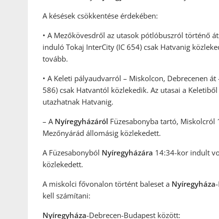
A késések csökkentése érdekében:
• A
Mezőkövesdről az utasok pótlóbuszról történő áts
induló Tokaj InterCity (IC 654) csak Hatvanig közlek
tovább.
• A Keleti pályaudvarról – Miskolcon, Debrecenen át 
586) csak Hatvantól közlekedik. Az utasai a Keletibő
utazhatnak Hatvanig.
– A
Nyíregyházáról
Füzesabonyba tartó, Miskolcról 
Mezőnyárád állomásig közlekedett.
A Füzesabonyból
Nyíregyházára
14:34-kor indult v
közlekedett.
A miskolci fővonalon történt baleset a
Nyíregyháza
kell számítani:
Nyíregyháza
-Debrecen-Budapest között: