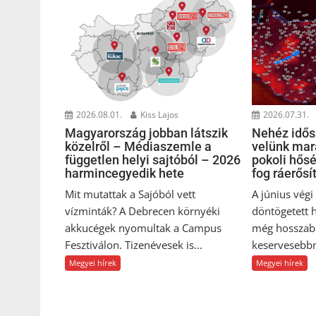
2026.08.01.
Kiss Lajos
2026.07.31.
Magyarország jobban látszik
Nehéz idősz
közelről – Médiaszemle a
velünk mar
független helyi sajtóból – 2026
pokoli hős
harmincegyedik hete
fog ráerősí
Mit mutattak a Sajóból vett
A június vég
vízminták? A Debrecen környéki
döntögetett 
akkucégek nyomultak a Campus
még hosszab
Fesztiválon. Tizenévesek is...
keservesebbn
Megyei hírek
Megyei hírek