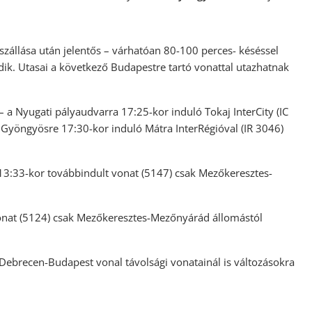
zállása után jelentős – várhatóan 80-100 perces- késéssel
edik. Utasai a következő Budapestre tartó vonattal utazhatnak
– a Nyugati pályaudvarra 17:25-kor induló Tokaj InterCity (IC
l Gyöngyösre 17:30-kor induló Mátra InterRégióval (IR 3046)
13:33-kor továbbindult vonat (5147) csak Mezőkeresztes-
onat (5124) csak Mezőkeresztes-Mezőnyárád állomástól
-Debrecen-Budapest vonal távolsági vonatainál is változásokra