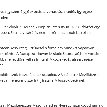
tt egy személygépkocsit, a vonatközlekedés így egész
nalon.
5-kor elindult Hernád-Zemplén InterCity (IC 184) ütközött egy
ben. Személyi sérülés nem történt – számolt be róla a
rhatóan késő estig – szünetel a forgalom mindkét vágányon
 között. A Budapest-Hatvan-Miskolc-Sátoraljaújhely vonalon
bb menetidőre kell számítani. A közlekedés átszervezése
del.
lóbuszok is szállítják az utasokat. A Volánbusz Mezőkövesd
eket a menetrend szerinti járatain. A buszok betérnek
 csak Mezőkeresztes-Mezőnyárád és
Nyíregyháza
között járnak.