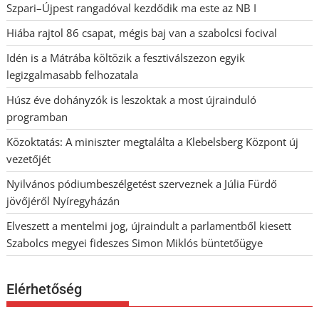
Szpari–Újpest rangadóval kezdődik ma este az NB I
Hiába rajtol 86 csapat, mégis baj van a szabolcsi focival
Idén is a Mátrába költözik a fesztiválszezon egyik
legizgalmasabb felhozatala
Húsz éve dohányzók is leszoktak a most újrainduló
programban
Közoktatás: A miniszter megtalálta a Klebelsberg Központ új
vezetőjét
Nyilvános pódiumbeszélgetést szerveznek a Júlia Fürdő
jövőjéről Nyíregyházán
Elveszett a mentelmi jog, újraindult a parlamentből kiesett
Szabolcs megyei fideszes Simon Miklós büntetőügye
Elérhetőség