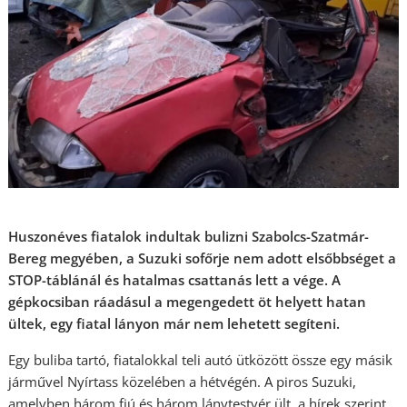
Huszonéves fiatalok indultak bulizni Szabolcs-Szatmár-
Bereg megyében, a Suzuki sofőrje nem adott elsőbbséget a
STOP-táblánál és hatalmas csattanás lett a vége. A
gépkocsiban ráadásul a megengedett öt helyett hatan
ültek, egy fiatal lányon már nem lehetett segíteni.
Egy buliba tartó, fiatalokkal teli autó ütközött össze egy másik
járművel Nyírtass közelében a hétvégén. A piros Suzuki,
amelyben három fiú és három lánytestvér ült, a hírek szerint