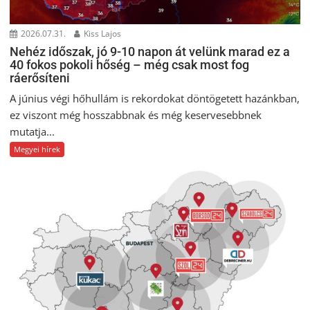
2026.07.31.
Kiss Lajos
Nehéz időszak, jó 9-10 napon át velünk marad ez a
40 fokos pokoli hőség – még csak most fog
ráerősíteni
A június végi hőhullám is rekordokat döntögetett hazánkban,
ez viszont még hosszabbnak és még keservesebbnek
mutatja...
Megyei hírek