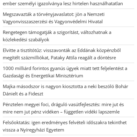
ember személyi igazolványa lesz hirtelen használhatatlan
Megszavazták a törvényjavaslatot: jön a Nemzeti
Vagyonvisszaszerzési és Vagyonvédelmi Hivatal
Rengetegen támogatják a szigorítást, változhatnak a
közlekedési szabályok
Elvitte a tisztítótűz: visszavonták az Eddának közpénzből
megítélt százmilliókat, Pataky Attila reagált a döntésre
1000 milliárd forintos gyanús ügyek miatt tett feljelentést a
Gazdasági és Energetikai Minisztérium
Majka másodszor is nagyon kiosztotta a neki beszóló Bohár
Dánielt és a Fideszt
Pénztelen megyei foci, dráguló vasútfejlesztés: mire jut és
mire nem jut pénz vidéken – független vidéki lapszemle
Felsőoktatás: igen eredményes felvételi időszakra tekinthet
vissza a Nyíregyházi Egyetem