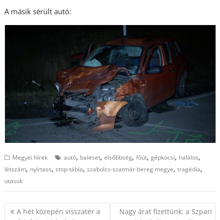
A másik sérült autó:
,
,
,
,
,
,
Megyei hírek
autó
baleset
elsőbbség
főút
gépkocsi
halálos
,
,
,
,
,
létszám
nyírtass
stop-tábla
szabolcs-szatmár-bereg megye
tragédia
utasok
Bejegyzés
A hét közepén visszatér a
Nagy árat fizettünk: a Szpari