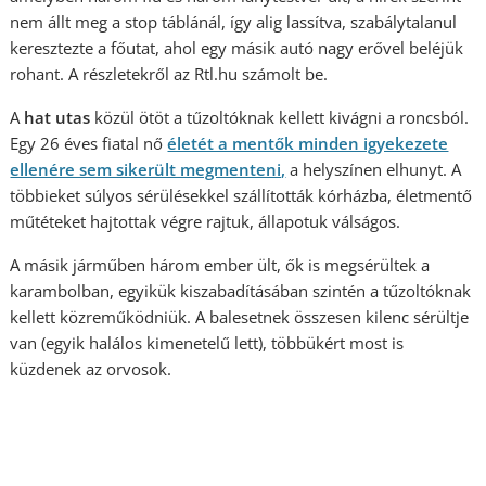
nem állt meg a stop táblánál, így alig lassítva, szabálytalanul
keresztezte a főutat, ahol egy másik autó nagy erővel beléjük
rohant. A részletekről az Rtl.hu számolt be.
A
hat utas
közül ötöt a tűzoltóknak kellett kivágni a roncsból.
Egy 26 éves fiatal nő
életét a mentők minden igyekezete
ellenére sem sikerült megmenteni,
a helyszínen elhunyt. A
többieket súlyos sérülésekkel szállították kórházba, életmentő
műtéteket hajtottak végre rajtuk, állapotuk válságos.
A másik járműben három ember ült, ők is megsérültek a
karambolban, egyikük kiszabadításában szintén a tűzoltóknak
kellett közreműködniük. A balesetnek összesen kilenc sérültje
van (egyik halálos kimenetelű lett), többükért most is
küzdenek az orvosok.