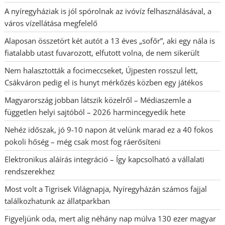
A nyíregyháziak is jól spórolnak az ivóvíz felhasználásával, a
város vízellátása megfelelő
Alaposan összetört két autót a 13 éves „sofőr”, aki egy nála is
fiatalabb utast fuvarozott, elfutott volna, de nem sikerült
Nem halasztották a focimeccseket, Újpesten rosszul lett,
Csákváron pedig el is hunyt mérkőzés közben egy játékos
Magyarország jobban látszik közelről – Médiaszemle a
független helyi sajtóból – 2026 harmincegyedik hete
Nehéz időszak, jó 9-10 napon át velünk marad ez a 40 fokos
pokoli hőség – még csak most fog ráerősíteni
Elektronikus aláírás integráció – Így kapcsolható a vállalati
rendszerekhez
Most volt a Tigrisek Világnapja, Nyíregyházán számos fajjal
találkozhatunk az állatparkban
Figyeljünk oda, mert alig néhány nap múlva 130 ezer magyar