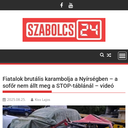
Skip
to
content
Fiatalok brutális karambolja a Nyírségben – a
sofőr nem állt meg a STOP-táblánál – videó
2025.08.25.
Kiss Lajos