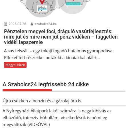
2026.07.26.
szabolcs24.hu
Pénztelen megyei foci, dráguló vasútfejlesztés:
mire jut és mire nem jut pénz vidéken – független
vidéki lapszemle
A sas felszáll – egy tokaji fogadó hatalmas gyarapodása.
Kifeketített részekkel adták ki a kínaiakkal aláírt...
Megyei hírek
A Szabolcs24 legfrissebb 24 cikke
Újra csökken a benzin és a gázolaj ára is
A Nyíregyházi Állatpark lakói számára is nagy kihívás az
elhúzódó, intenzív hőhullám, viselkedésük is némileg
megváltozik (VIDEÓVAL)