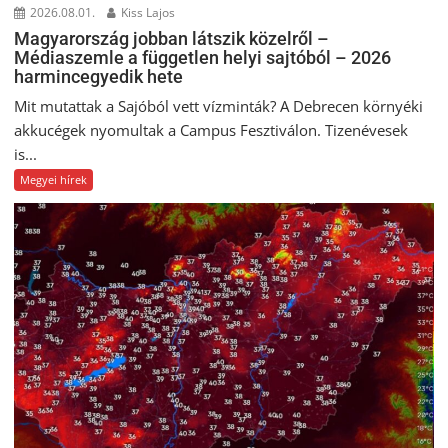
2026.08.01.
Kiss Lajos
Magyarország jobban látszik közelről –
Médiaszemle a független helyi sajtóból – 2026
harmincegyedik hete
Mit mutattak a Sajóból vett vízminták? A Debrecen környéki
akkucégek nyomultak a Campus Fesztiválon. Tizenévesek
is...
Megyei hírek