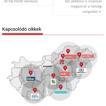
navigáció
30 fok feletti kánikula
két játékosa is súlyosan
megsérült a hétvégi
rangadón
Kapcsolódó cikkek