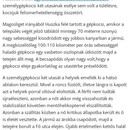
személygépkocsi két utasának esélye sem volt a túlélésre,
kocsijuk felismerhetetlenségig összetört.
Magosliget irányából Huszka felé tartott a gépkocsi, amikor a
település végét jelző táblától mintegy 70 méterre iszonyú
nagy sebességgel kisodródott egy jobbos kanyarban a jármű.
A megközelítőleg 100-110 kilométer per órás sebességgel
haladó gépkocsi egy vasbeton oszlopnak ütközött majd a
tetején állt meg. A becsapódás olyan nagy volt,hogy a
gépkocsi eleje gyakorlatilag az utastérbe préselődött.
A személygépkocsi két utasát a helyiek emelték ki a hátsó
ablakon keresztül. Mivel a roncs füstölt, illetve lángra is kapott
azt a helyiek porral oltóval eloltották. A férfit nem tudták
újraéleszteni, azonban a nőt akkor még visszahozták és
stabilizálást követően mentőhelikopterrel elszállították.
Azonban a szállítás közben a nő kritikus állapotba került és ő
is életét vesztette. A jármű az árokba csapódott, majd a
tetejére borult a Fő utca elején. Újabb értelmetlen kettős halál