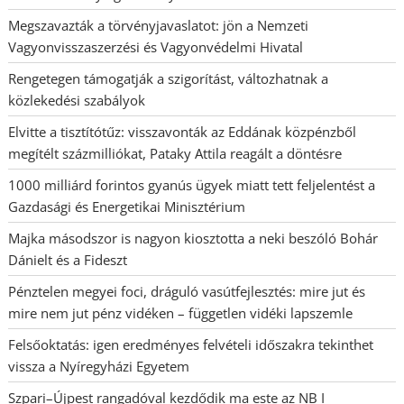
Megszavazták a törvényjavaslatot: jön a Nemzeti
Vagyonvisszaszerzési és Vagyonvédelmi Hivatal
Rengetegen támogatják a szigorítást, változhatnak a
közlekedési szabályok
Elvitte a tisztítótűz: visszavonták az Eddának közpénzből
megítélt százmilliókat, Pataky Attila reagált a döntésre
1000 milliárd forintos gyanús ügyek miatt tett feljelentést a
Gazdasági és Energetikai Minisztérium
Majka másodszor is nagyon kiosztotta a neki beszóló Bohár
Dánielt és a Fideszt
Pénztelen megyei foci, dráguló vasútfejlesztés: mire jut és
mire nem jut pénz vidéken – független vidéki lapszemle
Felsőoktatás: igen eredményes felvételi időszakra tekinthet
vissza a Nyíregyházi Egyetem
Szpari–Újpest rangadóval kezdődik ma este az NB I