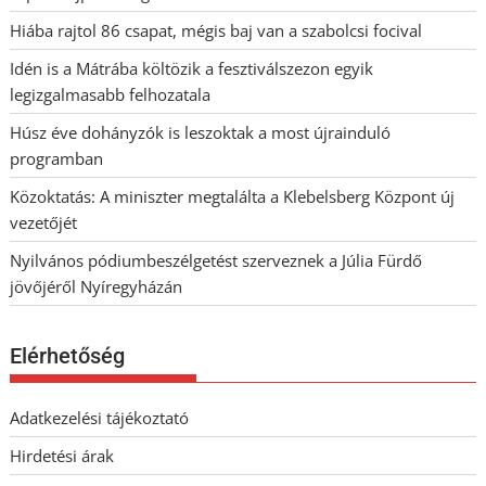
Hiába rajtol 86 csapat, mégis baj van a szabolcsi focival
Idén is a Mátrába költözik a fesztiválszezon egyik
legizgalmasabb felhozatala
Húsz éve dohányzók is leszoktak a most újrainduló
programban
Közoktatás: A miniszter megtalálta a Klebelsberg Központ új
vezetőjét
Nyilvános pódiumbeszélgetést szerveznek a Júlia Fürdő
jövőjéről Nyíregyházán
Elérhetőség
Adatkezelési tájékoztató
Hirdetési árak