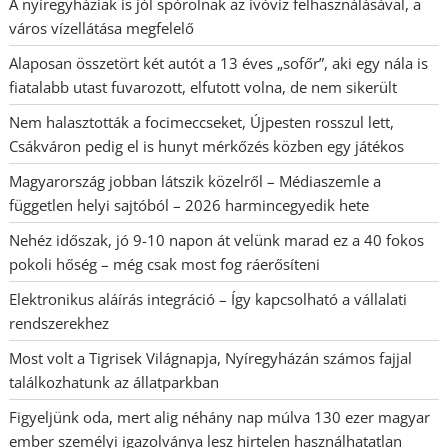
A nyíregyháziak is jól spórolnak az ivóvíz felhasználásával, a
város vízellátása megfelelő
Alaposan összetört két autót a 13 éves „sofőr”, aki egy nála is
fiatalabb utast fuvarozott, elfutott volna, de nem sikerült
Nem halasztották a focimeccseket, Újpesten rosszul lett,
Csákváron pedig el is hunyt mérkőzés közben egy játékos
Magyarország jobban látszik közelről – Médiaszemle a
független helyi sajtóból – 2026 harmincegyedik hete
Nehéz időszak, jó 9-10 napon át velünk marad ez a 40 fokos
pokoli hőség – még csak most fog ráerősíteni
Elektronikus aláírás integráció – Így kapcsolható a vállalati
rendszerekhez
Most volt a Tigrisek Világnapja, Nyíregyházán számos fajjal
találkozhatunk az állatparkban
Figyeljünk oda, mert alig néhány nap múlva 130 ezer magyar
ember személyi igazolványa lesz hirtelen használhatatlan