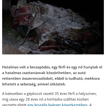
Hatalmas volt a becsapódás, egy férfi és egy nő hunytak el
a hatalmas csattanásnak köszönhetően, az autó
rettentően összeroncsolódott, ebből is tudható, mekkora
lehetett a sebesség, amivel ütköztek.
A balesetben a gépkocsit vezető 35 éves férfi a helyszínen,
míg utasa egy 28 éves nő a kórházba szállítás közben
vesztette életét
egy brutális baleset következtében.
A