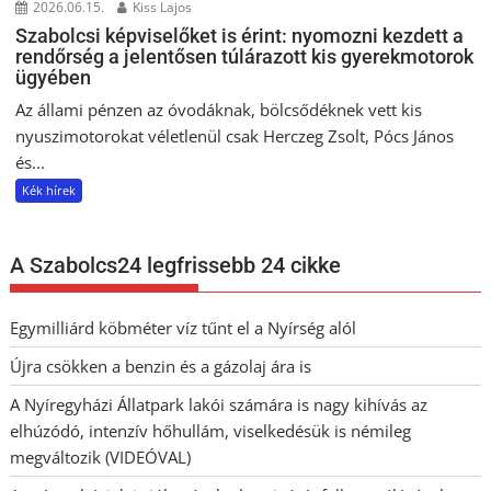
2026.06.15.
Kiss Lajos
Szabolcsi képviselőket is érint: nyomozni kezdett a
rendőrség a jelentősen túlárazott kis gyerekmotorok
ügyében
Az állami pénzen az óvodáknak, bölcsődéknek vett kis
nyuszimotorokat véletlenül csak Herczeg Zsolt, Pócs János
és...
Kék hírek
A Szabolcs24 legfrissebb 24 cikke
Egymilliárd köbméter víz tűnt el a Nyírség alól
Újra csökken a benzin és a gázolaj ára is
A Nyíregyházi Állatpark lakói számára is nagy kihívás az
elhúzódó, intenzív hőhullám, viselkedésük is némileg
megváltozik (VIDEÓVAL)