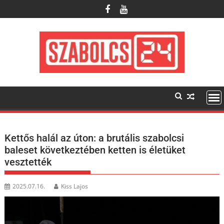
Skip
to
content
Kettős halál az úton: a brutális szabolcsi
baleset következtében ketten is életüket
vesztették
2025.07.16.
Kiss Lajos