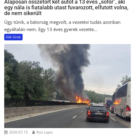
Alaposan összetört két autót a 13 éves „sofőr”, aki
egy nála is fiatalabb utast fuvarozott, elfutott volna,
de nem sikerült
Úgy tűnik, a bátorság megvolt, a vezetési tudás azonban
egyáltalán nem. Egy 13 éves gyerek vezette...
Kék hírek
2026.07.15.
Kiss Lajos