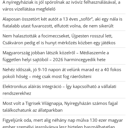
A nyíregyháziak is jól spórolnak az ivóvíz felhasználásával, a
város vízellátása megfelelő
Alaposan összetört két autót a 13 éves „sofőr”, aki egy nála is
fiatalabb utast fuvarozott, elfutott volna, de nem sikerült
Nem halasztották a focimeccseket, Újpesten rosszul lett,
Csákváron pedig el is hunyt mérkőzés közben egy játékos
Magyarország jobban látszik közelről – Médiaszemle a
független helyi sajtóból – 2026 harmincegyedik hete
Nehéz időszak, jó 9-10 napon át velünk marad ez a 40 fokos
pokoli hőség – még csak most fog ráerősíteni
Elektronikus aláírás integráció – Így kapcsolható a vállalati
rendszerekhez
Most volt a Tigrisek Világnapja, Nyíregyházán számos fajjal
találkozhatunk az állatparkban
Figyeljünk oda, mert alig néhány nap múlva 130 ezer magyar
ember személyi igazolványa lesz hirtelen használhatatlan