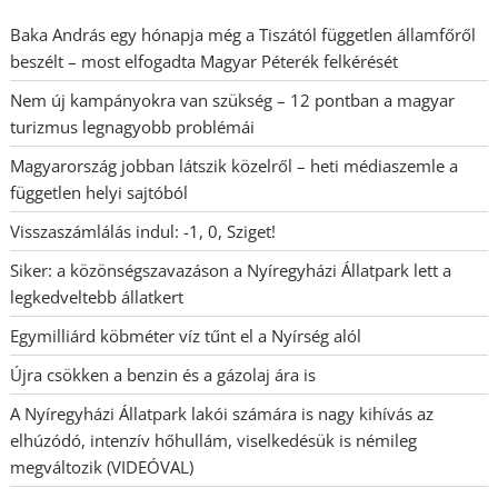
Baka András egy hónapja még a Tiszától független államfőről
beszélt – most elfogadta Magyar Péterék felkérését
Nem új kampányokra van szükség – 12 pontban a magyar
turizmus legnagyobb problémái
Magyarország jobban látszik közelről – heti médiaszemle a
független helyi sajtóból
Visszaszámlálás indul: -1, 0, Sziget!
Siker: a közönségszavazáson a Nyíregyházi Állatpark lett a
legkedveltebb állatkert
Egymilliárd köbméter víz tűnt el a Nyírség alól
Újra csökken a benzin és a gázolaj ára is
A Nyíregyházi Állatpark lakói számára is nagy kihívás az
elhúzódó, intenzív hőhullám, viselkedésük is némileg
megváltozik (VIDEÓVAL)