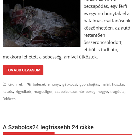
becsapódás, egy férfi
és egy nő hunytak el a
hatalmas csattanásnak
köszönhetően, az autó
rettentően
összeroncsolódott,
ebből is tudható,
mekkora lehetett a sebesség, amivel ütköztek.
TOVÁBB OLVASOM
,
,
,
,
,
,
Kék hírek
baleset
elhunyt
gépkocsi
gyorshajtás
halál
huszka
,
,
,
,
,
kettős
kigyulladt
magosliget
szabolcs-szatmár-bereg megye
tragédia
ütközés
A Szabolcs24 legfrissebb 24 cikke