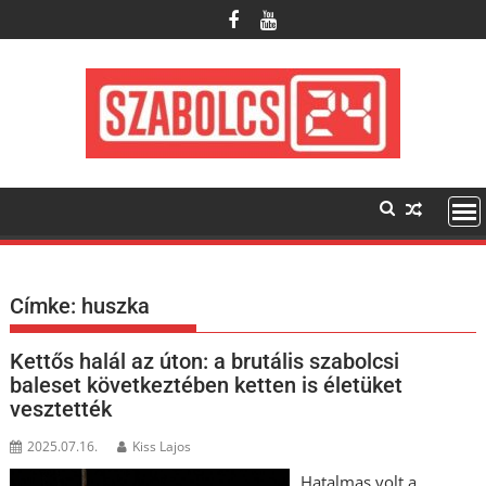
Skip
to
content
Címke:
huszka
Kettős halál az úton: a brutális szabolcsi
baleset következtében ketten is életüket
vesztették
2025.07.16.
Kiss Lajos
Hatalmas volt a