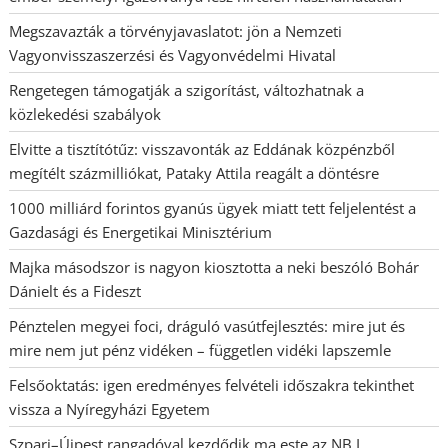
Megszavazták a törvényjavaslatot: jön a Nemzeti
Vagyonvisszaszerzési és Vagyonvédelmi Hivatal
Rengetegen támogatják a szigorítást, változhatnak a
közlekedési szabályok
Elvitte a tisztítótűz: visszavonták az Eddának közpénzből
megítélt százmilliókat, Pataky Attila reagált a döntésre
1000 milliárd forintos gyanús ügyek miatt tett feljelentést a
Gazdasági és Energetikai Minisztérium
Majka másodszor is nagyon kiosztotta a neki beszóló Bohár
Dánielt és a Fideszt
Pénztelen megyei foci, dráguló vasútfejlesztés: mire jut és
mire nem jut pénz vidéken – független vidéki lapszemle
Felsőoktatás: igen eredményes felvételi időszakra tekinthet
vissza a Nyíregyházi Egyetem
Szpari–Újpest rangadóval kezdődik ma este az NB I