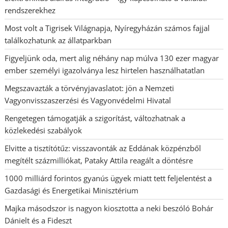
rendszerekhez
Most volt a Tigrisek Világnapja, Nyíregyházán számos fajjal
találkozhatunk az állatparkban
Figyeljünk oda, mert alig néhány nap múlva 130 ezer magyar
ember személyi igazolványa lesz hirtelen használhatatlan
Megszavazták a törvényjavaslatot: jön a Nemzeti
Vagyonvisszaszerzési és Vagyonvédelmi Hivatal
Rengetegen támogatják a szigorítást, változhatnak a
közlekedési szabályok
Elvitte a tisztítótűz: visszavonták az Eddának közpénzből
megítélt százmilliókat, Pataky Attila reagált a döntésre
1000 milliárd forintos gyanús ügyek miatt tett feljelentést a
Gazdasági és Energetikai Minisztérium
Majka másodszor is nagyon kiosztotta a neki beszóló Bohár
Dánielt és a Fideszt