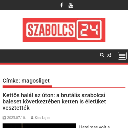
Skip
to
content
Címke:
magosliget
Kettős halál az úton: a brutális szabolcsi
baleset következtében ketten is életüket
vesztették
2025.07.16.
Kiss Lajos
Hatalmas volt a