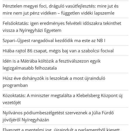
Pénztelen megyei foci, dráguló vasútfejlesztés: mire jut és
mire nem jut pénz vidéken – független vidéki lapszemle
Felsőoktatás: igen eredményes felvételi időszakra tekinthet
vissza a Nyíregyházi Egyetem
Szpari–Újpest rangadóval kezdődik ma este az NB I
Hiába rajtol 86 csapat, mégis baj van a szabolcsi focival
Idén is a Mátrába költözik a fesztiválszezon egyik
legizgalmasabb felhozatala
Húsz éve dohányzók is leszoktak a most újrainduló
programban
Közoktatás: A miniszter megtalálta a Klebelsberg Központ új
vezetőjét
Nyilvános pódiumbeszélgetést szerveznek a Júlia Fürdő
jövőjéről Nyíregyházán
Elveszett a mentelmi jog, újraindult a parlamentből kiesett