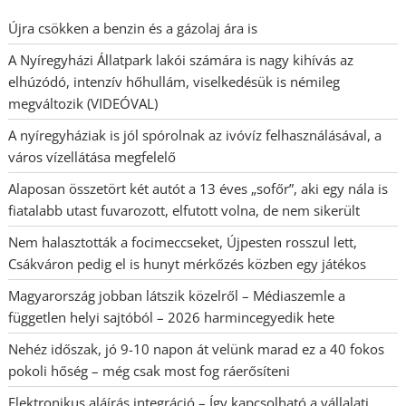
Újra csökken a benzin és a gázolaj ára is
A Nyíregyházi Állatpark lakói számára is nagy kihívás az
elhúzódó, intenzív hőhullám, viselkedésük is némileg
megváltozik (VIDEÓVAL)
A nyíregyháziak is jól spórolnak az ivóvíz felhasználásával, a
város vízellátása megfelelő
Alaposan összetört két autót a 13 éves „sofőr”, aki egy nála is
fiatalabb utast fuvarozott, elfutott volna, de nem sikerült
Nem halasztották a focimeccseket, Újpesten rosszul lett,
Csákváron pedig el is hunyt mérkőzés közben egy játékos
Magyarország jobban látszik közelről – Médiaszemle a
független helyi sajtóból – 2026 harmincegyedik hete
Nehéz időszak, jó 9-10 napon át velünk marad ez a 40 fokos
pokoli hőség – még csak most fog ráerősíteni
Elektronikus aláírás integráció – Így kapcsolható a vállalati