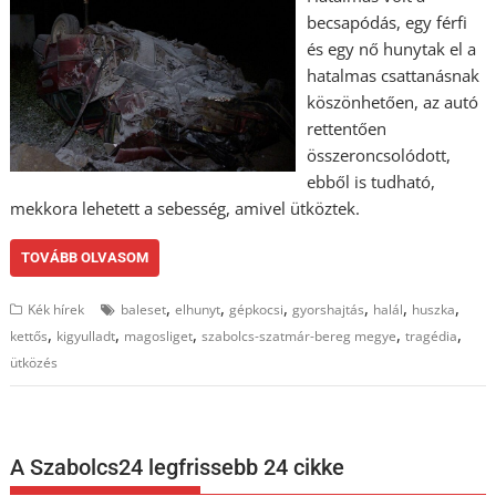
becsapódás, egy férfi
és egy nő hunytak el a
hatalmas csattanásnak
köszönhetően, az autó
rettentően
összeroncsolódott,
ebből is tudható,
mekkora lehetett a sebesség, amivel ütköztek.
TOVÁBB OLVASOM
,
,
,
,
,
,
Kék hírek
baleset
elhunyt
gépkocsi
gyorshajtás
halál
huszka
,
,
,
,
,
kettős
kigyulladt
magosliget
szabolcs-szatmár-bereg megye
tragédia
ütközés
A Szabolcs24 legfrissebb 24 cikke