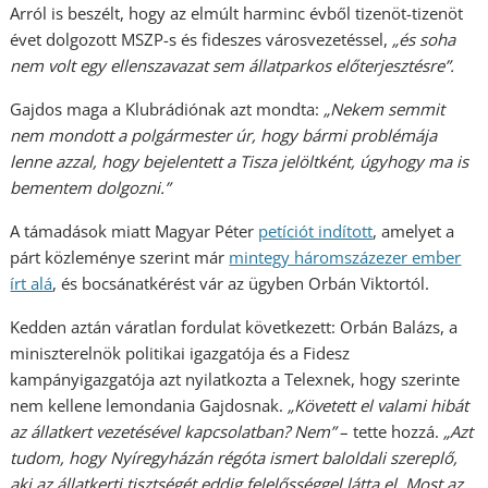
Arról is beszélt, hogy az elmúlt harminc évből tizenöt-tizenöt
évet dolgozott MSZP-s és fideszes városvezetéssel,
„és soha
nem volt egy ellenszavazat sem állatparkos előterjesztésre”.
Gajdos maga a Klubrádiónak azt mondta:
„Nekem semmit
nem mondott a polgármester úr, hogy bármi problémája
lenne azzal, hogy bejelentett a Tisza jelöltként, úgyhogy ma is
bementem dolgozni.”
A támadások miatt Magyar Péter
petíciót indított
, amelyet a
párt közleménye szerint már
mintegy háromszázezer ember
írt alá
, és bocsánatkérést vár az ügyben Orbán Viktortól.
Kedden aztán váratlan fordulat következett: Orbán Balázs, a
miniszterelnök politikai igazgatója és a Fidesz
kampányigazgatója azt nyilatkozta a Telexnek, hogy szerinte
nem kellene lemondania Gajdosnak.
„Követett el valami hibát
az állatkert vezetésével kapcsolatban? Nem”
– tette hozzá.
„Azt
tudom, hogy Nyíregyházán régóta ismert baloldali szereplő,
aki az állatkerti tisztségét eddig felelősséggel látta el. Most az,