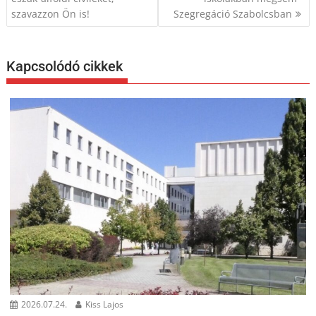
szavazzon Ön is!
Szegregáció Szabolcsban
Kapcsolódó cikkek
2026.07.24.
Kiss Lajos