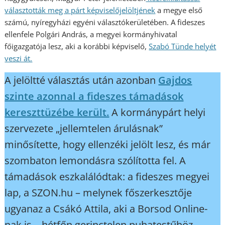
választották meg a párt képviselőjelöltjének
a megye első
számú, nyíregyházi egyéni választókerületében. A fideszes
ellenfele Polgári András, a megyei kormányhivatal
főigazgatója lesz, aki a korábbi képviselő,
Szabó Tünde helyét
veszi át.
A jelöltté választás után azonban
Gajdos
szinte azonnal a fideszes támadások
kereszttüzébe került.
A kormánypárt helyi
szervezete „jellemtelen árulásnak”
minősítette, hogy ellenzéki jelölt lesz, és már
szombaton lemondásra szólította fel. A
támadások eszkalálódtak: a fideszes megyei
lap, a SZON.hu – melynek főszerkesztője
ugyanaz a Csákó Attila, aki a Borsod Online-
nak is – hétfőn gerinctelen puhatestűhöz