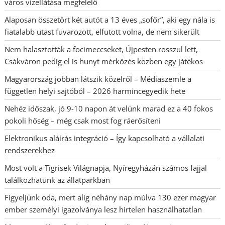
város vízellátása megfelelő
Alaposan összetört két autót a 13 éves „sofőr”, aki egy nála is
fiatalabb utast fuvarozott, elfutott volna, de nem sikerült
Nem halasztották a focimeccseket, Újpesten rosszul lett,
Csákváron pedig el is hunyt mérkőzés közben egy játékos
Magyarország jobban látszik közelről – Médiaszemle a
független helyi sajtóból – 2026 harmincegyedik hete
Nehéz időszak, jó 9-10 napon át velünk marad ez a 40 fokos
pokoli hőség – még csak most fog ráerősíteni
Elektronikus aláírás integráció – Így kapcsolható a vállalati
rendszerekhez
Most volt a Tigrisek Világnapja, Nyíregyházán számos fajjal
találkozhatunk az állatparkban
Figyeljünk oda, mert alig néhány nap múlva 130 ezer magyar
ember személyi igazolványa lesz hirtelen használhatatlan