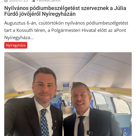
2026.07.23.
Palinkas Janos
Nyilvános pódiumbeszélgetést szerveznek a Júlia
Fürdő jövőjéről Nyíregyházán
Augusztus 6-án, csütörtökön nyilvános pódiumbeszélgetést
tart a Kossuth téren, a Polgármesteri Hivatal előtt az aPont
Nyíregyháza...
Nyíregyháza