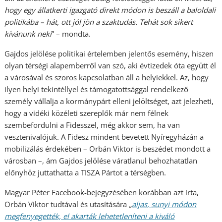
hogy egy állatkerti igazgató direkt módon is beszáll a baloldali
politikába – hát, ott jól jön a szaktudás. Tehát sok sikert
kívánunk neki
” – mondta.
Gajdos jelölése politikai értelemben jelentős esemény, hiszen
olyan térségi alapemberről van szó, aki évtizedek óta együtt él
a városával és szoros kapcsolatban áll a helyiekkel. Az, hogy
ilyen helyi tekintéllyel és támogatottsággal rendelkező
személy vállalja a kormánypárt elleni jelöltséget, azt jelezheti,
hogy a vidéki közéleti szereplők már nem félnek
szembefordulni a Fidesszel, még akkor sem, ha van
vesztenivalójuk. A Fidesz mindent bevetett Nyíregyházán a
mobilizálás érdekében – Orbán Viktor is beszédet mondott a
városban –, ám Gajdos jelölése váratlanul behozhatatlan
előnyhöz juttathatta a TISZA Pártot a térségben.
Magyar Péter Facebook-bejegyzésében korábban azt írta,
Orbán Viktor tudtával és utasítására
„
aljas, sunyi módon
megfenyegették, el akarták lehetetleníteni a kiváló