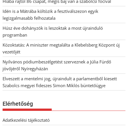
Hiába rajtol 86 csapat, mégis baj van a szabolcsi focival
Idén is a Mátrába költözik a fesztiválszezon egyik
legizgalmasabb felhozatala
Húsz éve dohányzók is leszoktak a most újrainduló
programban
Közoktatás: A miniszter megtalálta a Klebelsberg Központ új
vezetőjét
Nyilvános pódiumbeszélgetést szerveznek a Júlia Fürdő
jövőjéről Nyíregyházán
Elveszett a mentelmi jog, újraindult a parlamentből kiesett
Szabolcs megyei fideszes Simon Miklós büntetőügye
Elérhetőség
Adatkezelési tájékoztató