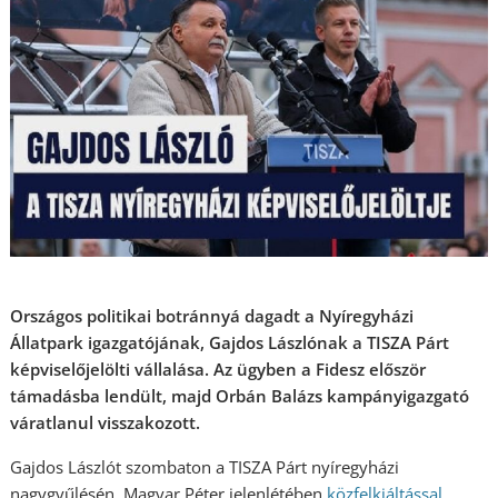
Országos politikai botránnyá dagadt a Nyíregyházi
Állatpark igazgatójának, Gajdos Lászlónak a TISZA Párt
képviselőjelölti vállalása. Az ügyben a Fidesz először
támadásba lendült, majd Orbán Balázs kampányigazgató
váratlanul visszakozott.
Gajdos Lászlót szombaton a TISZA Párt nyíregyházi
nagygyűlésén, Magyar Péter jelenlétében
közfelkiáltással