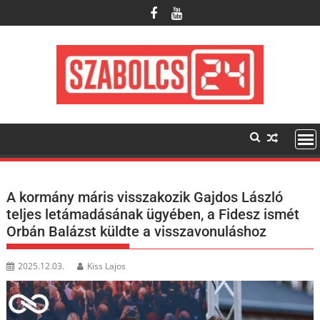
Skip
to
content
A kormány máris visszakozik Gajdos László
teljes letámadásának ügyében, a Fidesz ismét
Orbán Balázst küldte a visszavonuláshoz
2025.12.03.
Kiss Lajos