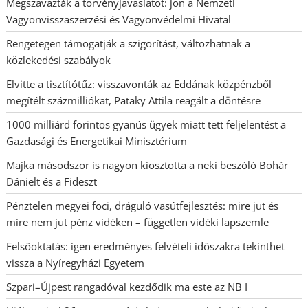
Megszavazták a törvényjavaslatot: jön a Nemzeti
Vagyonvisszaszerzési és Vagyonvédelmi Hivatal
Rengetegen támogatják a szigorítást, változhatnak a
közlekedési szabályok
Elvitte a tisztítótűz: visszavonták az Eddának közpénzből
megítélt százmilliókat, Pataky Attila reagált a döntésre
1000 milliárd forintos gyanús ügyek miatt tett feljelentést a
Gazdasági és Energetikai Minisztérium
Majka másodszor is nagyon kiosztotta a neki beszóló Bohár
Dánielt és a Fideszt
Pénztelen megyei foci, dráguló vasútfejlesztés: mire jut és
mire nem jut pénz vidéken – független vidéki lapszemle
Felsőoktatás: igen eredményes felvételi időszakra tekinthet
vissza a Nyíregyházi Egyetem
Szpari–Újpest rangadóval kezdődik ma este az NB I