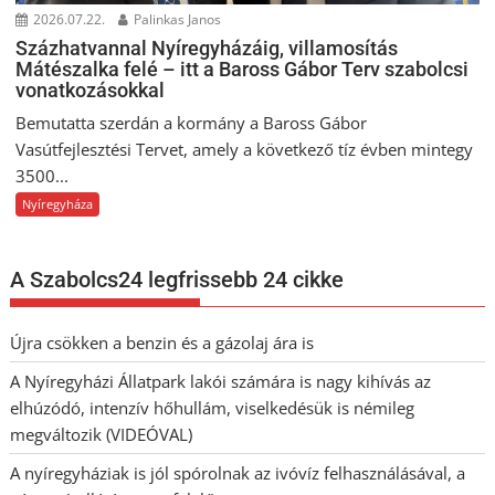
2026.07.22.
Palinkas Janos
Százhatvannal Nyíregyházáig, villamosítás
Mátészalka felé – itt a Baross Gábor Terv szabolcsi
vonatkozásokkal
Bemutatta szerdán a kormány a Baross Gábor
Vasútfejlesztési Tervet, amely a következő tíz évben mintegy
3500...
Nyíregyháza
A Szabolcs24 legfrissebb 24 cikke
Újra csökken a benzin és a gázolaj ára is
A Nyíregyházi Állatpark lakói számára is nagy kihívás az
elhúzódó, intenzív hőhullám, viselkedésük is némileg
megváltozik (VIDEÓVAL)
A nyíregyháziak is jól spórolnak az ivóvíz felhasználásával, a