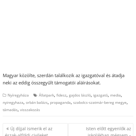
Magyar közölte, szerdán találkozik az igazgatóval és átadja
neki az eddig összegyűlt támogatói aláírásokat.
,
,
,
,
,
Nyíregyháza
Állatpark
fidesz
gajdos lászló
igazgató
media
,
,
,
,
nyiregyhaza
orbán balázs
propaganda
szabolcs-szatmár-bereg megye
,
támadás
visszakozás
Bejegyzés
Új díjjal ismerik el az
Isten előtt egyenlők az
navigáció
észak-alföldi civileket,
iskolákban mégsem –