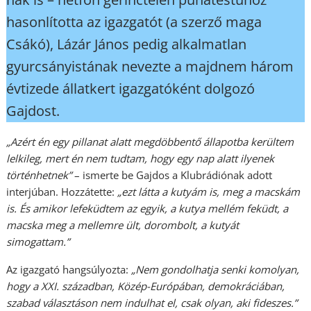
hasonlította az igazgatót (a szerző maga
Csákó), Lázár János pedig alkalmatlan
gyurcsányistának nevezte a majdnem három
évtizede állatkert igazgatóként dolgozó
Gajdost.
„Azért én egy pillanat alatt megdöbbentő állapotba kerültem
lelkileg, mert én nem tudtam, hogy egy nap alatt ilyenek
történhetnek”
– ismerte be Gajdos a Klubrádiónak adott
interjúban. Hozzátette:
„ezt látta a kutyám is, meg a macskám
is. És amikor lefeküdtem az egyik, a kutya mellém feküdt, a
macska meg a mellemre ült, dorombolt, a kutyát
simogattam.”
Az igazgató hangsúlyozta:
„Nem gondolhatja senki komolyan,
hogy a XXI. században, Közép-Európában, demokráciában,
szabad választáson nem indulhat el, csak olyan, aki fideszes.”